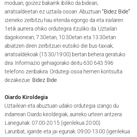
moduan, goizez bakarrik ibiliko da bidean,
arratsaldeetan ez uztaila osoan. Abuztuan
"Bidez Bide"
izeneko zerbitzu hau etenda egongo da eta irailaren
1etik aurrera ohiko ordutegira itzuliko da. Uztailari
dagokionean, 7:30etan, 10:30etan eta 13:30etan
abiatzen diren zerbitzuei eutsiko die bus-taxiak;
arratsaldekoak (15:30/19:00) bertan behera geratuko
dira. Informazio gehiagorako deitu 630 643 596
telefono zenbakira. Ordutegi osoa hemen kontsulta
dezakezue:
Bidez Bide
Oiardo Kiroldegia
Uztailean eta abuztuan udako ordutegia izango du
indarrean Oiardo kiroldegiak, aurreko urteen antzera:
Lanegunak: 07:00-20:15 (igerilekua 20:00).
Larunbat, igande eta jai egunak: 09:00-13:00 (igerilekua