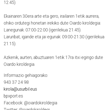
12:45).
Ekainaren 30era arte eta gero, irailaren 1etik aurrera,
ohiko ordutegi honetan irekiko dute Oiardo kiroldegia:
Lanegunak: 07:00-22:00 (igerilekua 21:45).
Larunbat, igande eta jai egunak: 09:00-21:30 (igerilekua
21:15).
Azkenik, aurten, abuztuaren 1etik 17ra itxi egingo dute
Oiardo kiroldegia.
Informazio gehiagorako:
943 37 24 98
kirola@usurbil.eus
bpxport.es
Facebook: @oiardokiroldegia
Twitter: @oiardokiroldegi