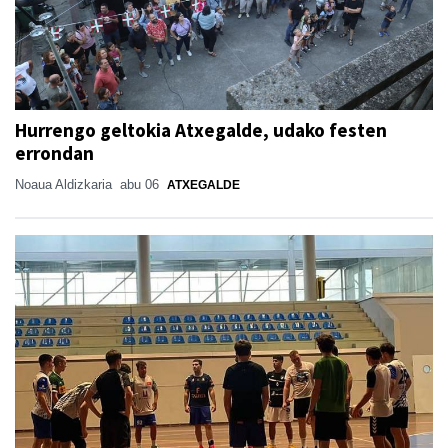
Hurrengo geltokia Atxegalde, udako festen
errondan
Noaua Aldizkaria
abu 06
ATXEGALDE