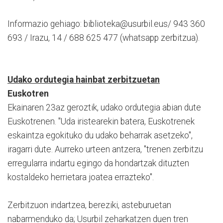
Informazio gehiago: biblioteka@usurbil.eus/ 943 360
693 / Irazu, 14 / 688 625 477 (whatsapp zerbitzua).
Udako ordutegia hainbat zerbitzuetan
Euskotren
Ekainaren 23az geroztik, udako ordutegia abian dute
Euskotrenen. "Uda iristearekin batera, Euskotrenek
eskaintza egokituko du udako beharrak asetzeko",
iragarri dute. Aurreko urteen antzera, "trenen zerbitzu
erregularra indartu egingo da hondartzak dituzten
kostaldeko herrietara joatea errazteko".
Zerbitzuon indartzea, bereziki, asteburuetan
nabarmenduko da; Usurbil zeharkatzen duen tren