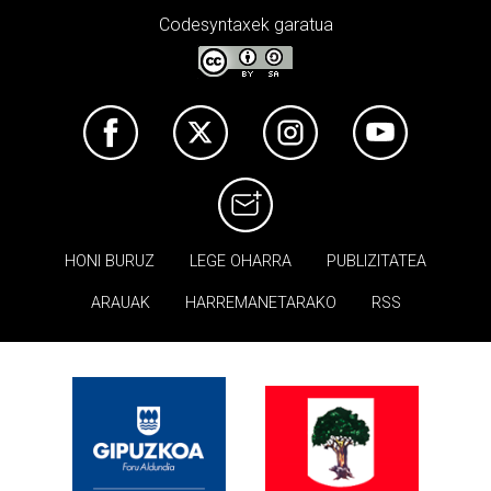
Codesyntaxek garatua
HONI BURUZ
LEGE OHARRA
PUBLIZITATEA
ARAUAK
HARREMANETARAKO
RSS