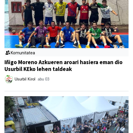
Komunitatea
Iñigo Moreno Azkueren aroari hasiera eman dio
Usurbil KEko lehen taldeak
Usurbil Kirol
abu 03