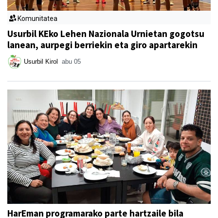
Komunitatea
Usurbil KEko Lehen Nazionala Urnietan gogotsu
lanean, aurpegi berriekin eta giro apartarekin
Usurbil Kirol
abu 05
HarEman programarako parte hartzaile bila