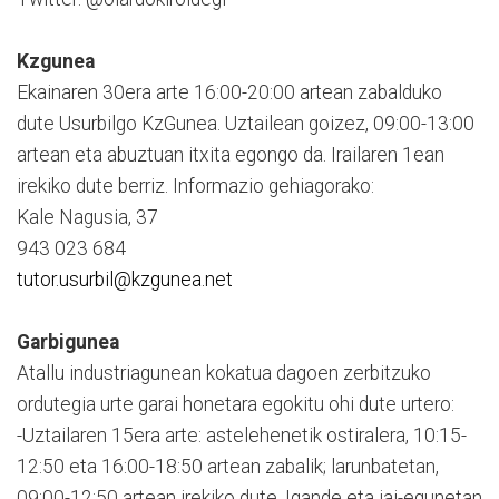
Kzgunea
Ekainaren 30era arte 16:00-20:00 artean zabalduko
dute Usurbilgo KzGunea. Uztailean goizez, 09:00-13:00
artean eta abuztuan itxita egongo da. Irailaren 1ean
irekiko dute berriz. Informazio gehiagorako:
Kale Nagusia, 37
943 023 684
tutor.usurbil@kzgunea.net
Garbigunea
Atallu industriagunean kokatua dagoen zerbitzuko
ordutegia urte garai honetara egokitu ohi dute urtero:
-Uztailaren 15era arte: astelehenetik ostiralera, 10:15-
12:50 eta 16:00-18:50 artean zabalik; larunbatetan,
09:00-12:50 artean irekiko dute. Igande eta jai-egunetan