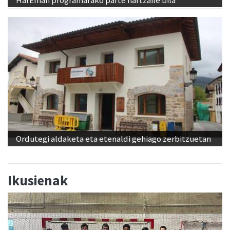
HarEman programarako parte hartzaile bila
Ordutegi aldaketa eta etenaldi gehiago zerbitzuetan
Ikusienak