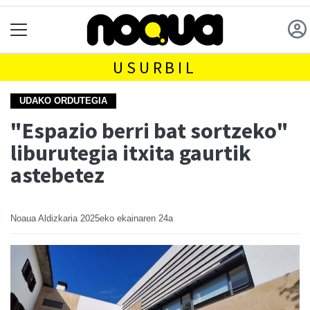
USURBIL
UDAKO ORDUTEGIA
"Espazio berri bat sortzeko"
liburutegia itxita gaurtik
astebetez
Noaua Aldizkaria
2025eko ekainaren 24a