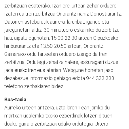
zerbitzuan esaterako. Izan ere, urtean zehar orduero
izaten da tren zerbitzua Oriorantz nahiz Donostiarantz.
Datorren asteburutik aurrera, larunbat, igande eta
jaiegunetan, aldiz, 30 minutuero eskainiko da zerbitzu
hau, aipatu egunotan, 15:00-22:30 artean Gipuzkoako
hiribururantz eta 13:50-20:50 artean, Oriorantz.
Gainerako ordu tarteetan orduero izango da tren
zerbitzua. Ordutegi zehatza halere, eskuragarri duzue
jada
euskotren.eus
atarian. Webgune horretan jaso
dezakezue informazio gehiago edota 944 333 333
telefono zenbakiaren bidez.
Bus-taxia
Aurreko urteen antzera, uztailaren 1ean jarriko du
martxan udalerriko txoko ezberdinak lotzen dituen
doako garraio zerbitzuak udako ordutegia. Urtero