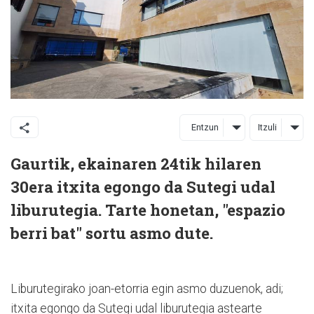
Entzun
Itzuli
Gaurtik, ekainaren 24tik hilaren
30era itxita egongo da Sutegi udal
liburutegia. Tarte honetan, "espazio
berri bat" sortu asmo dute.
Liburutegirako joan-etorria egin asmo duzuenok, adi;
itxita egongo da Sutegi udal liburutegia astearte