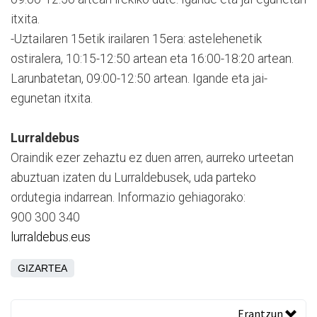
itxita.
-Uztailaren 15etik irailaren 15era: astelehenetik
ostiralera, 10:15-12:50 artean eta 16:00-18:20 artean.
Larunbatetan, 09:00-12:50 artean. Igande eta jai-
egunetan itxita.
Lurraldebus
Oraindik ezer zehaztu ez duen arren, aurreko urteetan
abuztuan izaten du Lurraldebusek, uda parteko
ordutegia indarrean. Informazio gehiagorako:
900 300 340
lurraldebus.eus
GIZARTEA
Erantzun