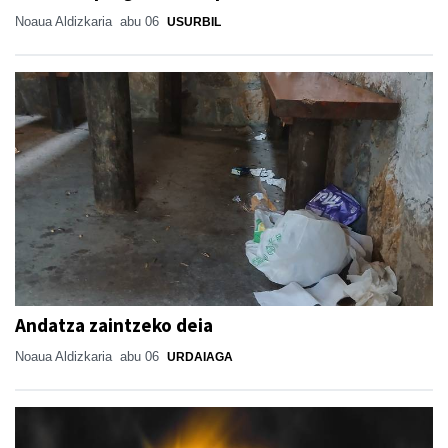
Noaua Aldizkaria
abu 06
USURBIL
Andatza zaintzeko deia
Noaua Aldizkaria
abu 06
URDAIAGA