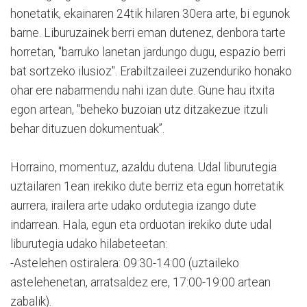
honetatik, ekainaren 24tik hilaren 30era arte, bi egunok
barne. Liburuzainek berri eman dutenez, denbora tarte
horretan, "barruko lanetan jardungo dugu, espazio berri
bat sortzeko ilusioz". Erabiltzaileei zuzenduriko honako
ohar ere nabarmendu nahi izan dute. Gune hau itxita
egon artean, "beheko buzoian utz ditzakezue itzuli
behar dituzuen dokumentuak”.
Horraino, momentuz, azaldu dutena. Udal liburutegia
uztailaren 1ean irekiko dute berriz eta egun horretatik
aurrera, irailera arte udako ordutegia izango dute
indarrean. Hala, egun eta orduotan irekiko dute udal
liburutegia udako hilabeteetan:
-Astelehen ostiralera: 09:30-14:00 (uztaileko
astelehenetan, arratsaldez ere, 17:00-19:00 artean
zabalik).