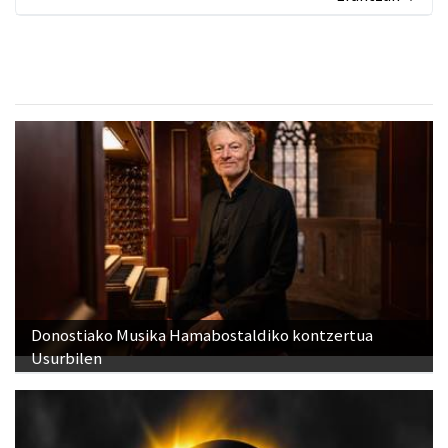
Donostiako Musika Hamabostaldiko kontzertua
Usurbilen