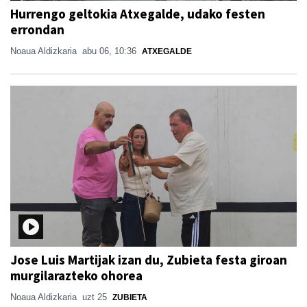
Hurrengo geltokia Atxegalde, udako festen
errondan
Noaua Aldizkaria
abu 06, 10:36
ATXEGALDE
Jose Luis Martijak izan du, Zubieta festa giroan
murgilarazteko ohorea
Noaua Aldizkaria
uzt 25
ZUBIETA