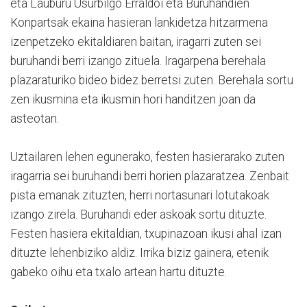
eta Lauburu Usurbilgo Erraldoi eta Buruhandien
Konpartsak ekaina hasieran lankidetza hitzarmena
izenpetzeko ekitaldiaren baitan, iragarri zuten sei
buruhandi berri izango zituela. Iragarpena berehala
plazaraturiko bideo bidez berretsi zuten. Berehala sortu
zen ikusmina eta ikusmin hori handitzen joan da
asteotan.
Uztailaren lehen egunerako, festen hasierarako zuten
iragarria sei buruhandi berri horien plazaratzea. Zenbait
pista emanak zituzten, herri nortasunari lotutakoak
izango zirela. Buruhandi eder askoak sortu dituzte.
Festen hasiera ekitaldian, txupinazoan ikusi ahal izan
dituzte lehenbiziko aldiz. Irrika biziz gainera, etenik
gabeko oihu eta txalo artean hartu dituzte.