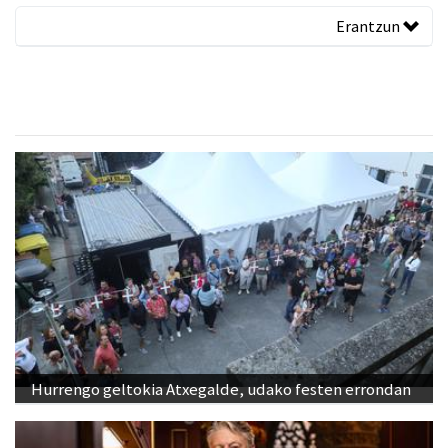
Erantzun
Hurrengo geltokia Atxegalde, udako festen errondan