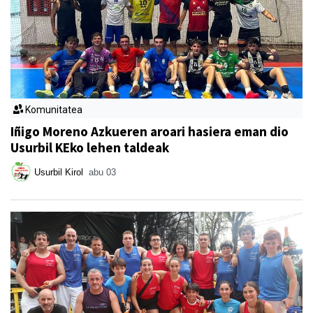
Komunitatea
Iñigo Moreno Azkueren aroari hasiera eman dio
Usurbil KEko lehen taldeak
Usurbil Kirol
abu 03