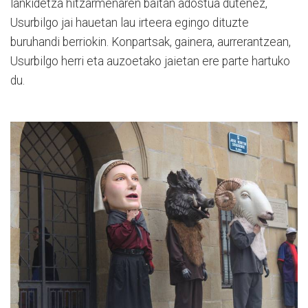
lankidetza hitzarmenaren baitan adostua dutenez,
Usurbilgo jai hauetan lau irteera egingo dituzte
buruhandi berriokin. Konpartsak, gainera, aurrerantzean,
Usurbilgo herri eta auzoetako jaietan ere parte hartuko
du.