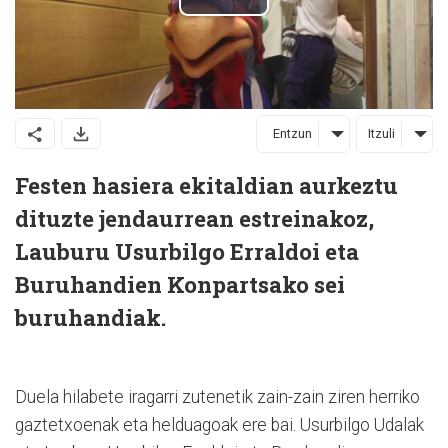
Entzun
Itzuli
Festen hasiera ekitaldian aurkeztu
dituzte jendaurrean estreinakoz,
Lauburu Usurbilgo Erraldoi eta
Buruhandien Konpartsako sei
buruhandiak.
Duela hilabete iragarri zutenetik zain-zain ziren herriko
gaztetxoenak eta helduagoak ere bai. Usurbilgo Udalak