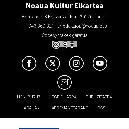
Noaua Kultur Elkartea
Bordaberri 3 Eguzkitzaldea - 20170 Usurbil
Tf: 943 360 321 | erredakzioa@noaua.eus
Codesyntaxek garatua
HONI BURUZ
LEGE OHARRA
PUBLIZITATEA
ARAUAK
HARREMANETARAKO
RSS