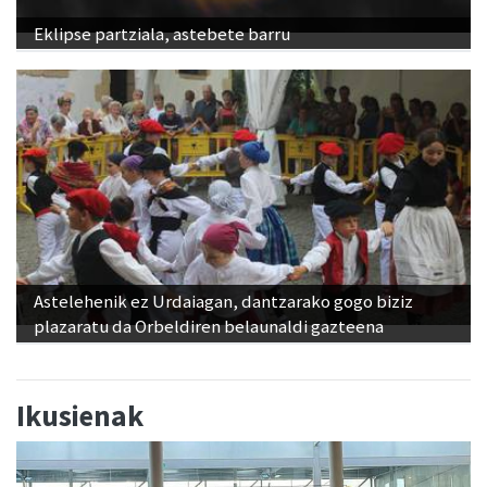
Eklipse partziala, astebete barru
Astelehenik ez Urdaiagan, dantzarako gogo biziz
plazaratu da Orbeldiren belaunaldi gazteena
Ikusienak