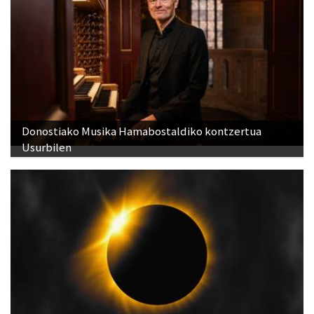
Donostiako Musika Hamabostaldiko kontzertua
Usurbilen