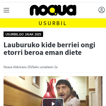
USURBIL
USURBILGO JAIAK 2025
Lauburuko kide berriei ongi
etorri beroa eman diete
Noaua Aldizkaria
2025eko uztailaren 2a