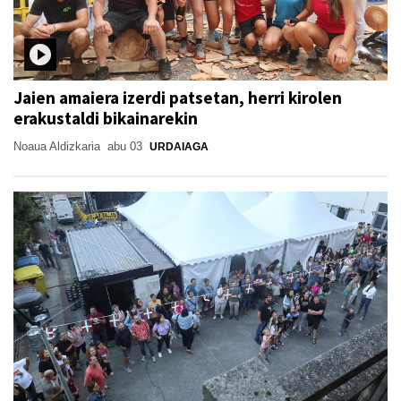
Jaien amaiera izerdi patsetan, herri kirolen
erakustaldi bikainarekin
Noaua Aldizkaria
abu 03
URDAIAGA