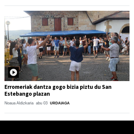
Erromeriak dantza gogo bizia piztu du San
Estebango plazan
Noaua Aldizkaria
abu 03
URDAIAGA