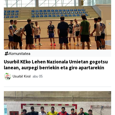
Komunitatea
Usurbil KEko Lehen Nazionala Urnietan gogotsu
lanean, aurpegi berriekin eta giro apartarekin
Usurbil Kirol
abu 05