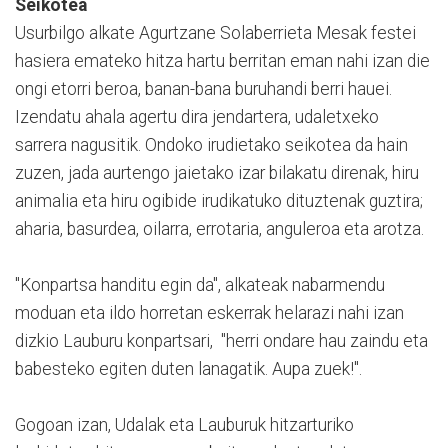
Seikotea
Usurbilgo alkate Agurtzane Solaberrieta Mesak festei
hasiera emateko hitza hartu berritan eman nahi izan die
ongi etorri beroa, banan-bana buruhandi berri hauei.
Izendatu ahala agertu dira jendartera, udaletxeko
sarrera nagusitik. Ondoko irudietako seikotea da hain
zuzen, jada aurtengo jaietako izar bilakatu direnak, hiru
animalia eta hiru ogibide irudikatuko dituztenak guztira;
aharia, basurdea, oilarra, errotaria, anguleroa eta arotza.
"Konpartsa handitu egin da", alkateak nabarmendu
moduan eta ildo horretan eskerrak helarazi nahi izan
dizkio Lauburu konpartsari, "herri ondare hau zaindu eta
babesteko egiten duten lanagatik. Aupa zuek!".
Gogoan izan, Udalak eta Lauburuk hitzarturiko