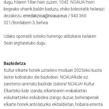
dugu, hilaren 18an hain zuzen. 1042. NOAUA! horri
begirako oharrik baldin baduzu, ohiko bideotatik helarazi
dezakezu:
erredakzioa@noaua.eus
/ 943 360
321/Bordaberri 3, behea.
Udako oporraldi osteko hurrengo aldizkaria irailaren
5ean argitaratuko dugu.
Bazkidetza
Kultur elkarte honek uztailero moduan 2025eko kuota
laster kobratuko die bazkideei. NOAUA!kide ez
zaretenoi animatu bazkide izatera! NOAUA! Kultur
Elkarteko kide izanda, elkartearen erabakietan
eskuhartzeko eskubidea izango duzue, beherapenak
elkarte honek antolaturiko ekitaldietan, hobaria errenta