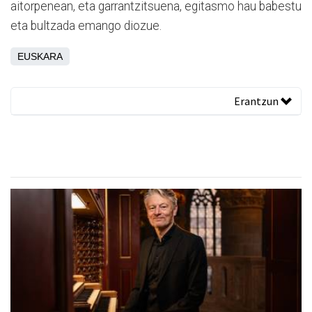
aitorpenean, eta garrantzitsuena, egitasmo hau babestu
eta bultzada emango diozue.
EUSKARA
Erantzun