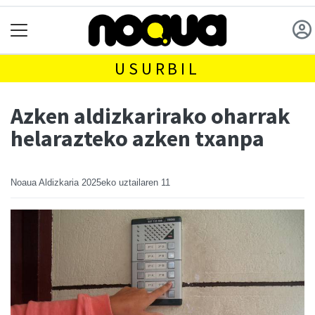
USURBIL
Azken aldizkarirako oharrak
helarazteko azken txanpa
Noaua Aldizkaria
2025eko uztailaren 11