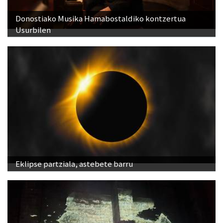
Donostiako Musika Hamabostaldiko kontzertua
Usurbilen
Eklipse partziala, astebete barru