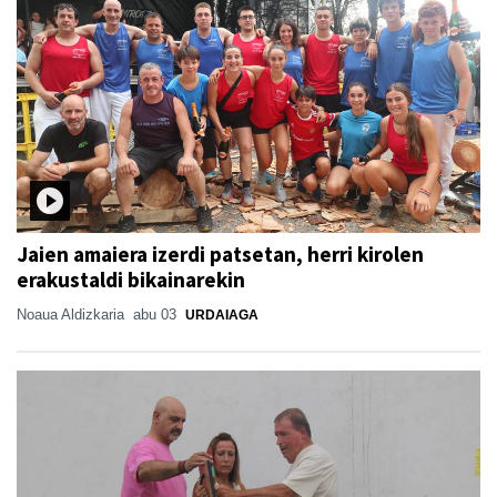
Jaien amaiera izerdi patsetan, herri kirolen
erakustaldi bikainarekin
Noaua Aldizkaria
abu 03
URDAIAGA