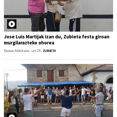
Jose Luis Martijak izan du, Zubieta festa giroan
murgilarazteko ohorea
Noaua Aldizkaria
uzt 25
ZUBIETA