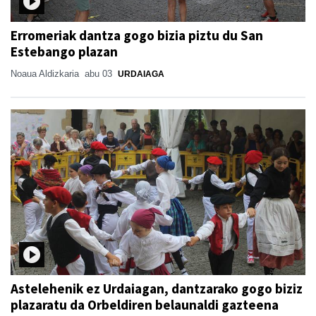
Erromeriak dantza gogo bizia piztu du San
Estebango plazan
Noaua Aldizkaria
abu 03
URDAIAGA
Astelehenik ez Urdaiagan, dantzarako gogo biziz
plazaratu da Orbeldiren belaunaldi gazteena