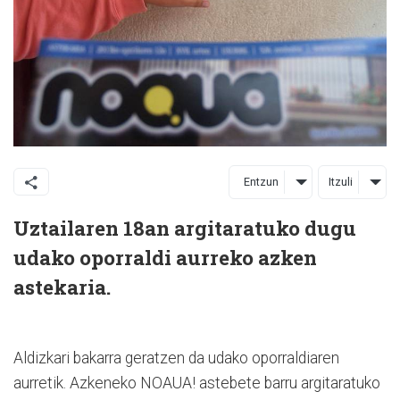
Entzun
Itzuli
Uztailaren 18an argitaratuko dugu
udako oporraldi aurreko azken
astekaria.
Aldizkari bakarra geratzen da udako oporraldiaren
aurretik. Azkeneko NOAUA! astebete barru argitaratuko