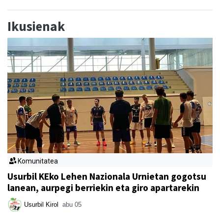
Ikusienak
Komunitatea
Usurbil KEko Lehen Nazionala Urnietan gogotsu
lanean, aurpegi berriekin eta giro apartarekin
Usurbil Kirol
abu 05