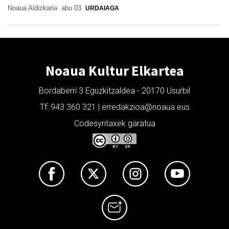
Noaua Aldizkaria
abu 03
URDAIAGA
Noaua Kultur Elkartea
Bordaberri 3 Eguzkitzaldea - 20170 Usurbil
Tf: 943 360 321 | erredakzioa@noaua.eus
Codesyntaxek garatua