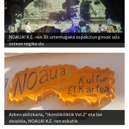
NOAUA! K.E.-ren 30. urtemugako ospakizun giroak uda
ostean segiko du
Azken aldizkaria, "Ikimilikiliklik Vol.2" eta lan
deialdia, NOAUA! K.E.-ren eskutik