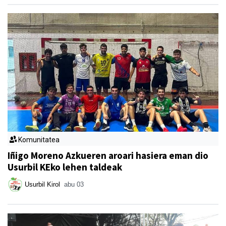
Komunitatea
Iñigo Moreno Azkueren aroari hasiera eman dio
Usurbil KEko lehen taldeak
Usurbil Kirol
abu 03