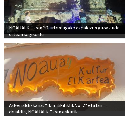
NOAUA! K.E.-ren 30. urtemugako ospakizun giroak uda
ostean segiko du
Azken aldizkaria, "Ikimilikiliklik Vol.2" eta lan
deialdia, NOAUA! K.E.-ren eskutik