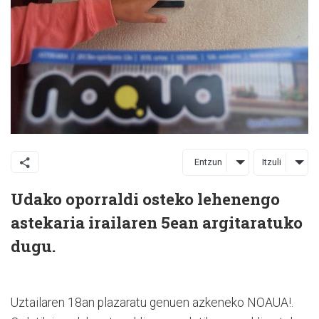
Entzun
Itzuli
Udako oporraldi osteko lehenengo
astekaria irailaren 5ean argitaratuko
dugu.
Uztailaren 18an plazaratu genuen azkeneko NOAUA!.