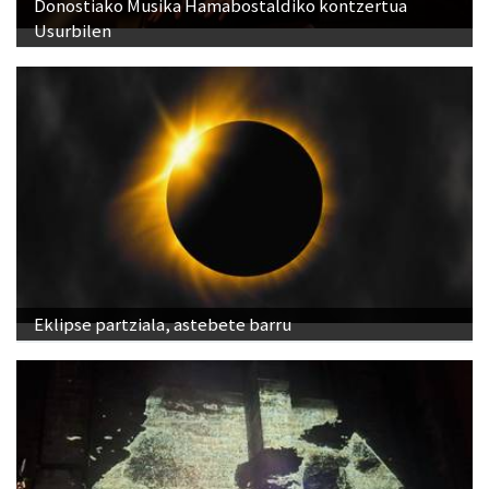
Donostiako Musika Hamabostaldiko kontzertua
Usurbilen
Eklipse partziala, astebete barru