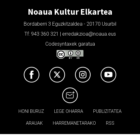
Noaua Kultur Elkartea
Bordaberri 3 Eguzkitzaldea - 20170 Usurbil
Tf: 943 360 321 | erredakzioa@noaua.eus
Codesyntaxek garatua
HONI BURUZ
LEGE OHARRA
PUBLIZITATEA
ARAUAK
HARREMANETARAKO
RSS