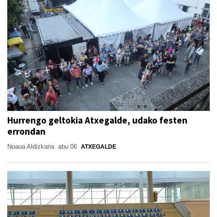
Hurrengo geltokia Atxegalde, udako festen
errondan
Noaua Aldizkaria
abu 06
ATXEGALDE