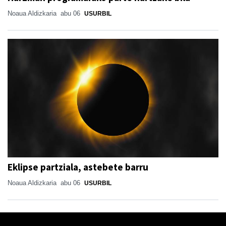
Noaua Aldizkaria
abu 06
USURBIL
Eklipse partziala, astebete barru
Noaua Aldizkaria
abu 06
USURBIL