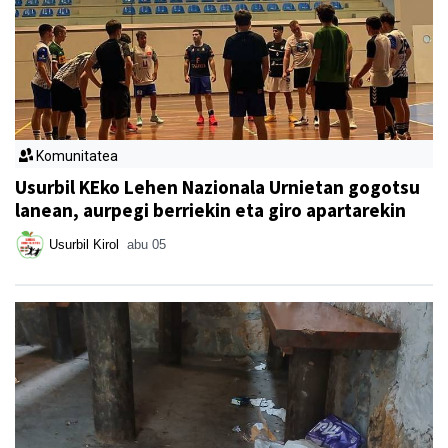
Komunitatea
Usurbil KEko Lehen Nazionala Urnietan gogotsu
lanean, aurpegi berriekin eta giro apartarekin
Usurbil Kirol
abu 05