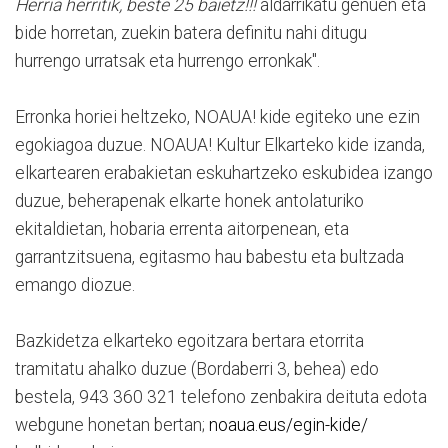
Herria herritik, beste 25 baietz!!!
aldarrikatu genuen eta
bide horretan, zuekin batera definitu nahi ditugu
hurrengo urratsak eta hurrengo erronkak".
Erronka horiei heltzeko, NOAUA! kide egiteko une ezin
egokiagoa duzue. NOAUA! Kultur Elkarteko kide izanda,
elkartearen erabakietan eskuhartzeko eskubidea izango
duzue, beherapenak elkarte honek antolaturiko
ekitaldietan, hobaria errenta aitorpenean, eta
garrantzitsuena, egitasmo hau babestu eta bultzada
emango diozue.
Bazkidetza elkarteko egoitzara bertara etorrita
tramitatu ahalko duzue (Bordaberri 3, behea) edo
bestela, 943 360 321 telefono zenbakira deituta edota
webgune honetan bertan;
noaua.eus/egin-kide/