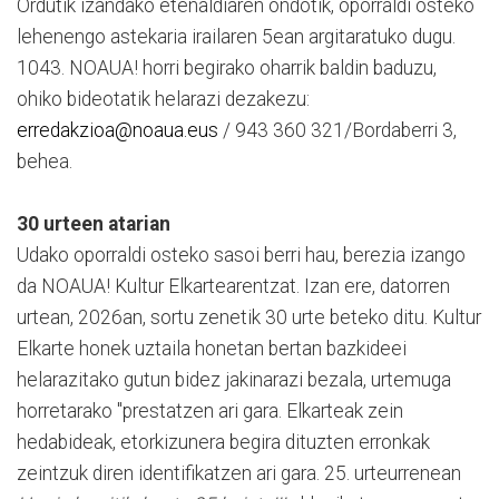
Ordutik izandako etenaldiaren ondotik, oporraldi osteko
lehenengo astekaria irailaren 5ean argitaratuko dugu.
1043. NOAUA! horri begirako oharrik baldin baduzu,
ohiko bideotatik helarazi dezakezu:
erredakzioa@noaua.eus
/ 943 360 321/Bordaberri 3,
behea.
30 urteen atarian
Udako oporraldi osteko sasoi berri hau, berezia izango
da NOAUA! Kultur Elkartearentzat. Izan ere, datorren
urtean, 2026an, sortu zenetik 30 urte beteko ditu. Kultur
Elkarte honek uztaila honetan bertan bazkideei
helarazitako gutun bidez jakinarazi bezala, urtemuga
horretarako "prestatzen ari gara. Elkarteak zein
hedabideak, etorkizunera begira dituzten erronkak
zeintzuk diren identifikatzen ari gara. 25. urteurrenean