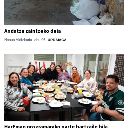
Andatza zaintzeko deia
Noaua Aldizkaria
abu 06
URDAIAGA
HarEman programarako parte hartzaile bila