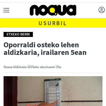
USURBIL
ETXEKO BERRI
Oporraldi osteko lehen
aldizkaria, irailaren 5ean
Noaua Aldizkaria
2025eko abuztuaren 25a