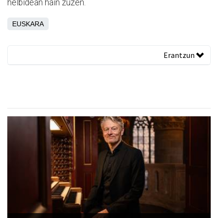
helbidean hain zuzen.
EUSKARA
Erantzun