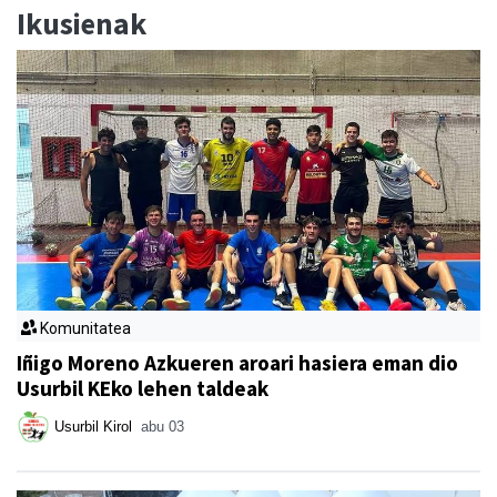
Ikusienak
Komunitatea
Iñigo Moreno Azkueren aroari hasiera eman dio
Usurbil KEko lehen taldeak
Usurbil Kirol
abu 03