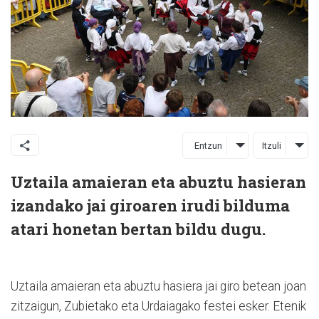
Entzun
Itzuli
Uztaila amaieran eta abuztu hasieran
izandako jai giroaren irudi bilduma
atari honetan bertan bildu dugu.
Uztaila amaieran eta abuztu hasiera jai giro betean joan
zitzaigun, Zubietako eta Urdaiagako festei esker. Etenik