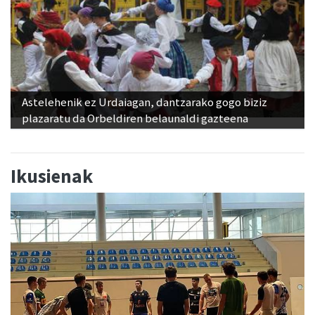
Astelehenik ez Urdaiagan, dantzarako gogo biziz
plazaratu da Orbeldiren belaunaldi gazteena
Ikusienak