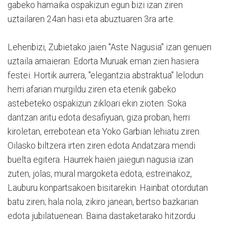
gabeko hamaika ospakizun egun bizi izan ziren
uztailaren 24an hasi eta abuztuaren 3ra arte.
Lehenbizi, Zubietako jaien "Aste Nagusia" izan genuen
uztaila amaieran. Edorta Muruak eman zien hasiera
festei. Hortik aurrera, "elegantzia abstraktua" lelodun
herri afarian murgildu ziren eta etenik gabeko
astebeteko ospakizun zikloari ekin zioten. Soka
dantzan aritu edota desafiyuan, giza proban, herri
kiroletan, errebotean eta Yoko Garbian lehiatu ziren.
Oilasko biltzera irten ziren edota Andatzara mendi
buelta egitera. Haurrek haien jaiegun nagusia izan
zuten, jolas, mural margoketa edota, estreinakoz,
Lauburu konpartsakoen bisitarekin. Hainbat otordutan
batu ziren; hala nola, zikiro janean, bertso bazkarian
edota jubilatuenean. Baina dastaketarako hitzordu