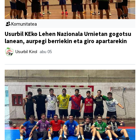
Komunitatea
Usurbil KEko Lehen Nazionala Urnietan gogotsu
lanean, aurpegi berriekin eta giro apartarekin
Usurbil Kirol
abu 05