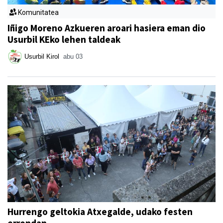
Komunitatea
Iñigo Moreno Azkueren aroari hasiera eman dio
Usurbil KEko lehen taldeak
Usurbil Kirol
abu 03
Hurrengo geltokia Atxegalde, udako festen