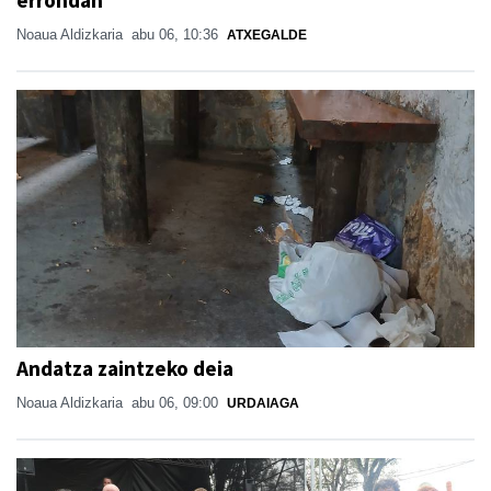
errondan
Noaua Aldizkaria
abu 06, 10:36
ATXEGALDE
Andatza zaintzeko deia
Noaua Aldizkaria
abu 06, 09:00
URDAIAGA