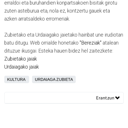
erraldoi eta buruhandien konpartsakoen bisitak girotu
zuten asteburua eta, nola ez, kontzertu gauek eta
azken arratsaldeko erromeriak.
Zubietako eta Urdaiagako jaietako hainbat une irudiotan
batu ditugu. Web orrialde honetako
"Bereziak"
atalean
dituzue ikusgai. Esteka hauen bidez hel zaitezkete:
Zubietako jaiak
Urdaiagako jaiak
KULTURA
URDAIAGA
ZUBIETA
Erantzun