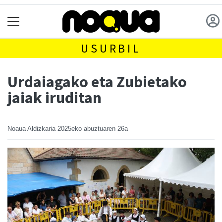
USURBIL
Urdaiagako eta Zubietako
jaiak iruditan
Noaua Aldizkaria
2025eko abuztuaren 26a