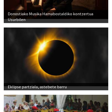
Donostiako Musika Hamabostaldiko kontzertua
Usurbilen
Eklipse partziala, astebete barru