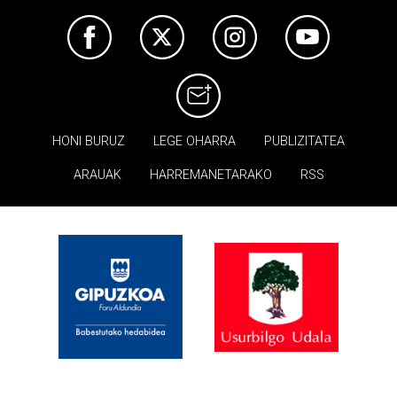
HONI BURUZ
LEGE OHARRA
PUBLIZITATEA
ARAUAK
HARREMANETARAKO
RSS