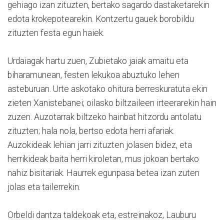
gehiago izan zituzten, bertako sagardo dastaketarekin
edota krokepotearekin. Kontzertu gauek borobildu
zituzten festa egun haiek.
Urdaiagak hartu zuen, Zubietako jaiak amaitu eta
biharamunean, festen lekukoa abuztuko lehen
asteburuan. Urte askotako ohitura berreskuratuta ekin
zieten Xanistebanei; oilasko biltzaileen irteerarekin hain
zuzen. Auzotarrak biltzeko hainbat hitzordu antolatu
zituzten; hala nola, bertso edota herri afariak.
Auzokideak lehian jarri zituzten jolasen bidez, eta
herrikideak baita herri kiroletan, mus jokoan bertako
nahiz bisitariak. Haurrek egunpasa betea izan zuten
jolas eta tailerrekin.
Orbeldi dantza taldekoak eta, estreinakoz, Lauburu