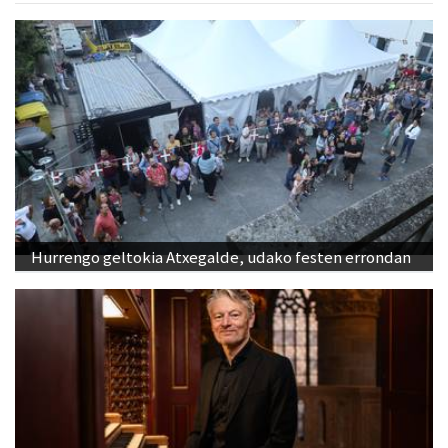
Hurrengo geltokia Atxegalde, udako festen errondan