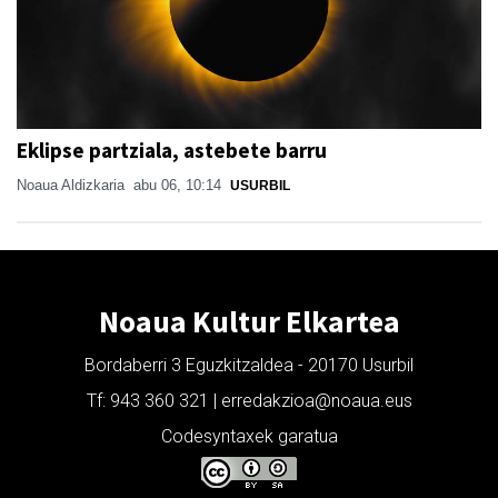
Eklipse partziala, astebete barru
Noaua Aldizkaria
abu 06, 10:14
USURBIL
Noaua Kultur Elkartea
Bordaberri 3 Eguzkitzaldea - 20170 Usurbil
Tf: 943 360 321 | erredakzioa@noaua.eus
Codesyntaxek garatua