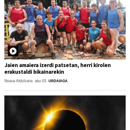
Jaien amaiera izerdi patsetan, herri kirolen
erakustaldi bikainarekin
Noaua Aldizkaria
abu 03
URDAIAGA