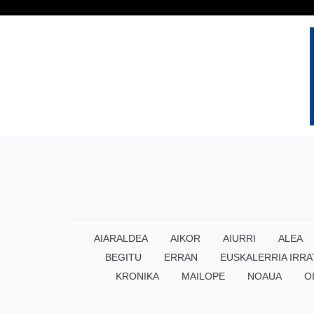
AIARALDEA
AIKOR
AIURRI
ALEA
BEGITU
ERRAN
EUSKALERRIA IRRA
KRONIKA
MAILOPE
NOAUA
O