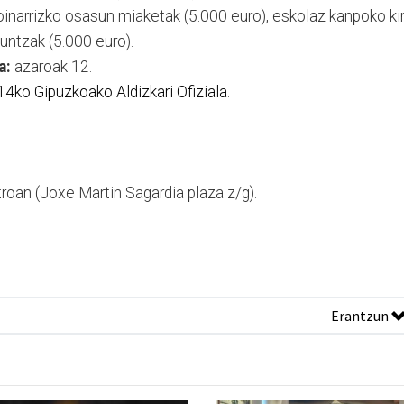
 oinarrizko osasun miaketak (5.000 euro), eskolaz kanpoko ki
guntzak (5.000 euro).
a:
azaroak 12.
14ko Gipuzkoako Aldizkari Ofiziala
.
troan (Joxe Martin Sagardia plaza z/g).
Erantzun