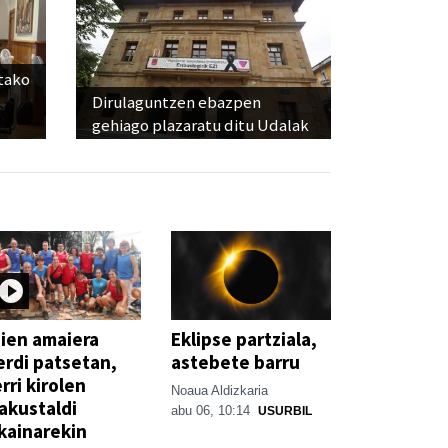
utako
Dirulaguntzen ebazpen
gehiago plazaratu ditu Udalak
ien amaiera
Eklipse partziala,
erdi patsetan,
astebete barru
rri kirolen
Noaua Aldizkaria
akustaldi
abu 06, 10:14
USURBIL
kainarekin