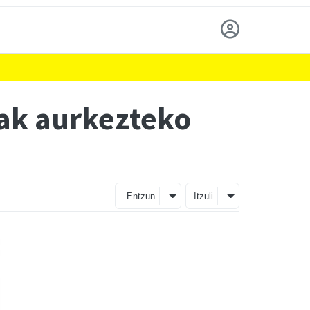
eak aurkezteko
Entzun
Itzuli