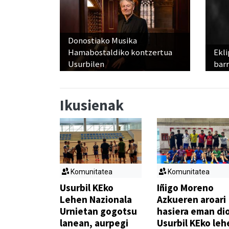
Donostiako Musika
Hamabostaldiko kontzertua
Ekli
Usurbilen
bar
Ikusienak
Komunitatea
Komunitatea
Usurbil KEko
Iñigo Moreno
Lehen Nazionala
Azkueren aroari
Urnietan gogotsu
hasiera eman di
lanean, aurpegi
Usurbil KEko leh