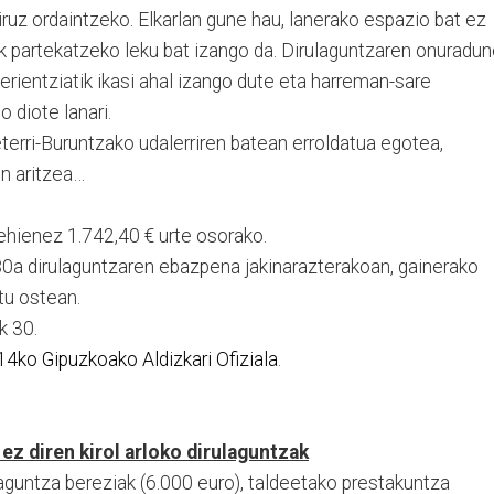
iruz ordaintzeko. Elkarlan gune hau, lanerako espazio bat ez
ak partekatzeko leku bat izango da. Dirulaguntzaren onuradu
erientziatik ikasi ahal izango dute eta harreman-sare
o diote lanari.
erri-Buruntzako udalerriren batean erroldatua egotea,
en aritzea…
hienez 1.742,40 € urte osorako.
a dirulaguntzaren ebazpena jakinarazterakoan, gainerako
tu ostean.
ak 30.
14ko Gipuzkoako Aldizkari Ofiziala
.
z diren kirol arloko dirulaguntzak
aguntza bereziak (6.000 euro), taldeetako prestakuntza