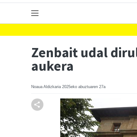
Zenbait udal dir
aukera
Noaua Aldizkaria
2025eko abuztuaren 27a