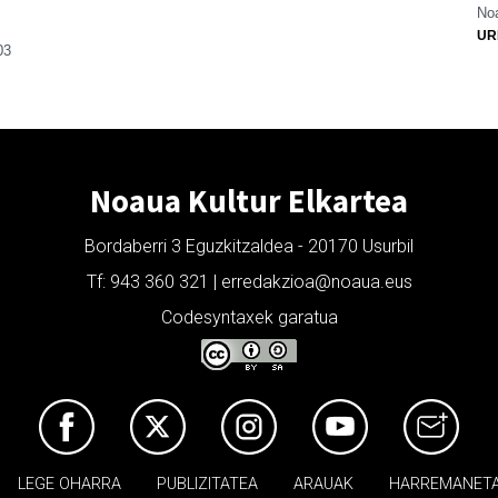
Noa
UR
03
Noaua Kultur Elkartea
Bordaberri 3 Eguzkitzaldea - 20170 Usurbil
Tf: 943 360 321 | erredakzioa@noaua.eus
Codesyntaxek garatua
LEGE OHARRA
PUBLIZITATEA
ARAUAK
HARREMANET