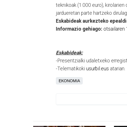
teknikoak (1.000 euro), kirolarien
jardueretan parte hartzeko dirula
Eskabideak aurkezteko epealdi
Informazio gehiago:
otsailaren 
Eskabideak:
-Presentzialki udaletxeko erregis
-Telematikoki
usurbil.eus
atarian.
EKONOMIA