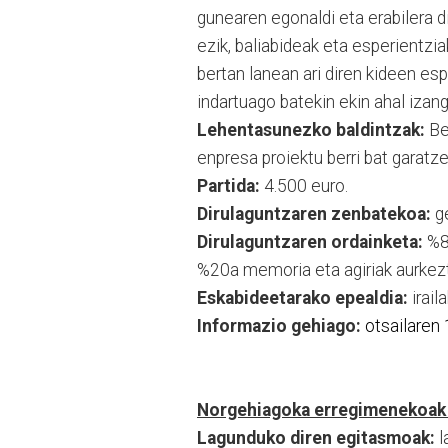
gunearen egonaldi eta erabilera d
ezik, baliabideak eta esperientzi
bertan lanean ari diren kideen esp
indartuago batekin ekin ahal izang
Lehentasunezko baldintzak:
Bet
enpresa proiektu berri bat garatz
Partida:
4.500 euro.
Dirulaguntzaren zenbatekoa:
ge
Dirulaguntzaren ordainketa:
%80
%20a memoria eta agiriak aurkez
Eskabideetarako epealdia:
irail
Informazio gehiago:
otsailaren 
Norgehiagoka erregimenekoak e
Lagunduko diren egitasmoak:
l