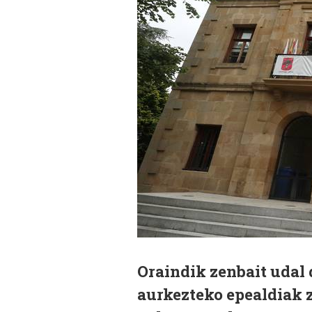
Oraindik zenbait udal
aurkezteko epealdiak z