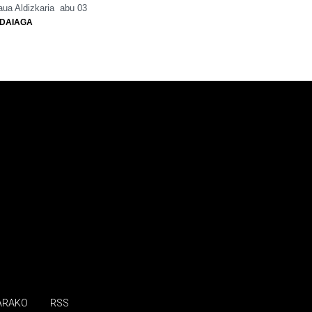
ua Aldizkaria
abu 03
DAIAGA
ARAKO
RSS