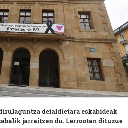
 dirulaguntza deialdietara eskabideak
abalik jarraitzen du. Lerrootan dituzue