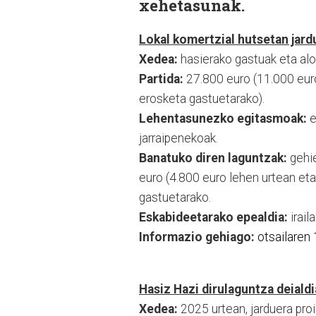
xehetasunak.
Lokal komertzial hutsetan jar
Xedea:
hasierako gastuak eta alo
Partida:
27.800 euro (11.000 euro
erosketa gastuetarako).
Lehentasunezko egitasmoak:
e
jarraipenekoak.
Banatuko diren laguntzak:
gehie
euro (4.800 euro lehen urtean eta
gastuetarako.
Eskabideetarako epealdia:
irail
Informazio gehiago:
otsailaren 
Hasiz Hazi dirulaguntza deialdi
Xedea:
2025 urtean, jarduera proi