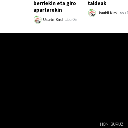
berriekin eta giro
taldeak
apartarekin
Usurbil Kirol
abu 
Usurbil Kirol
abu 05
HONI BURUZ