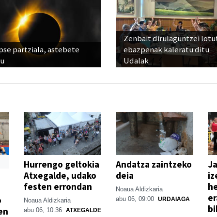
Zenbait dirulaguntzei lot
pse partziala, astebete
ebazpenak kaleratu ditu
ru
Udalak
Hurrengo geltokia
Andatza zaintzeko
Ja
Atxegalde, udako
deia
iz
festen errondan
he
Noaua Aldizkaria
er
o
abu 06, 09:00
URDAIAGA
Noaua Aldizkaria
bi
en
abu 06, 10:36
ATXEGALDE