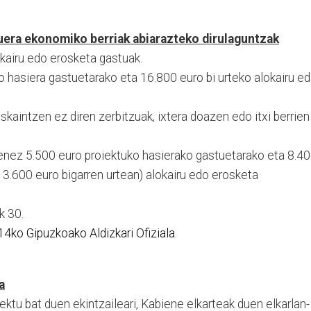
duera ekonomiko berriak abiarazteko dirulaguntzak
kairu edo erosketa gastuak.
 hasiera gastuetarako eta 16.800 euro bi urteko alokairu e
skaintzen ez diren zerbitzuak, ixtera doazen edo itxi berrien
nez 5.500 euro proiektuko hasierako gastuetarako eta 8.4
 3.600 euro bigarren urtean) alokairu edo erosketa
ak 30.
14ko Gipuzkoako Aldizkari Ofiziala
.
a
ektu bat duen ekintzaileari, Kabiene elkarteak duen elkarlan-