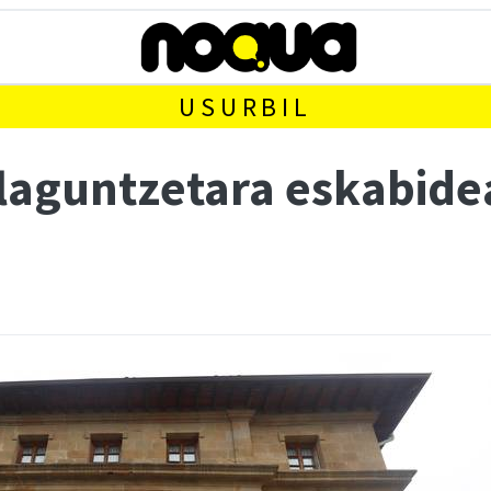
USURBIL
ulaguntzetara eskabid