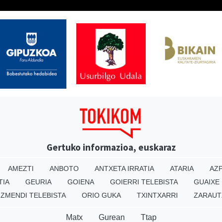
Gertuko informazioa, euskaraz
AMEZTI
ANBOTO
ANTXETA IRRATIA
ATARIA
AZP
TIA
GEURIA
GOIENA
GOIERRI TELEBISTA
GUAIXE
IZMENDI TELEBISTA
ORIO GUKA
TXINTXARRI
ZARAUT
Matx
Gurean
Ttap