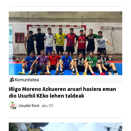
Komunitatea
Iñigo Moreno Azkueren aroari hasiera eman
dio Usurbil KEko lehen taldeak
Usurbil Kirol
abu 03