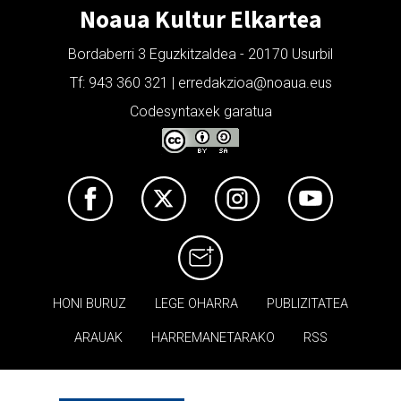
Noaua Kultur Elkartea
Bordaberri 3 Eguzkitzaldea - 20170 Usurbil
Tf: 943 360 321 | erredakzioa@noaua.eus
Codesyntaxek garatua
HONI BURUZ
LEGE OHARRA
PUBLIZITATEA
ARAUAK
HARREMANETARAKO
RSS