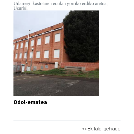
Udarregi ikastolaren eraikin gorriko erdiko aretoa,
Usurbil
Odol-ematea
DEIALDIA
»» Ekitaldi gehiago