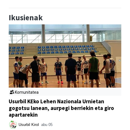
Ikusienak
Komunitatea
Usurbil KEko Lehen Nazionala Urnietan
gogotsu lanean, aurpegi berriekin eta giro
apartarekin
Usurbil Kirol
abu 05