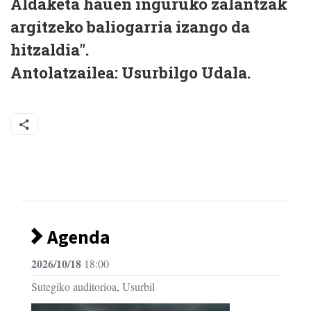
Aldaketa hauen inguruko zalantzak
argitzeko baliogarria izango da
hitzaldia".
Antolatzailea:
Usurbilgo Udala.
Agenda
2026/10/18
18:00
Sutegiko auditorioa, Usurbil