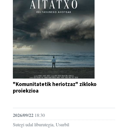
"Komunitatetik heriotzaz" zikloko
proiekzioa
IKUS-ENTZUNEZKOA
2026/09/22
18:30
Sutegi udal liburutegia, Usurbil