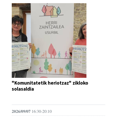
"Komunitatetik heriotzaz" zikloko
solasaldia
HITZALDIA
2026/09/07
16:30-20:10