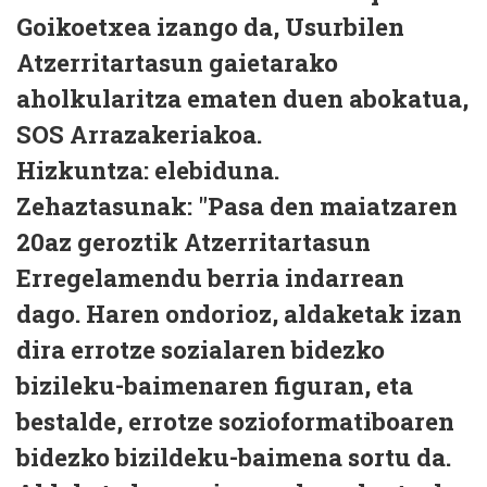
Goikoetxea izango da, Usurbilen
Atzerritartasun gaietarako
aholkularitza ematen duen abokatua,
SOS Arrazakeriakoa.
Hizkuntza:
elebiduna.
Zehaztasunak:
"Pasa den maiatzaren
20az geroztik Atzerritartasun
Erregelamendu berria indarrean
dago. Haren ondorioz, aldaketak izan
dira errotze sozialaren bidezko
bizileku-baimenaren figuran, eta
bestalde, errotze sozioformatiboaren
bidezko bizildeku-baimena sortu da.