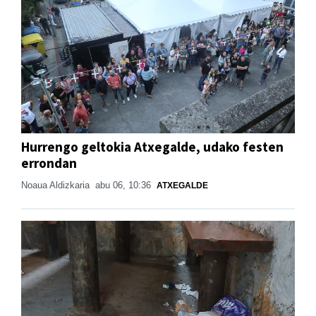
Hurrengo geltokia Atxegalde, udako festen
errondan
Noaua Aldizkaria
abu 06, 10:36
ATXEGALDE