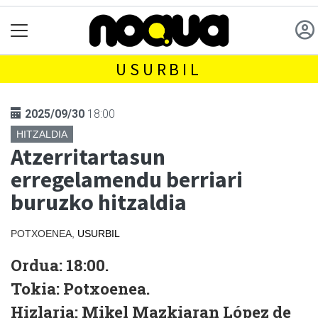
USURBIL
2025/09/30
18:00
HITZALDIA
Atzerritartasun
erregelamendu berriari
buruzko hitzaldia
POTXOENEA,
USURBIL
Ordua:
18:00.
Tokia:
Potxoenea.
Hizlaria:
Mikel Mazkiaran López de