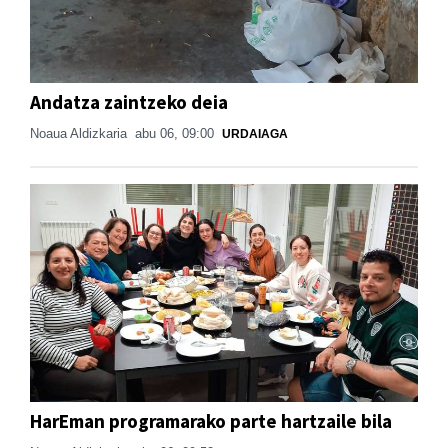
Andatza zaintzeko deia
Noaua Aldizkaria
abu 06, 09:00
URDAIAGA
HarEman programarako parte hartzaile bila