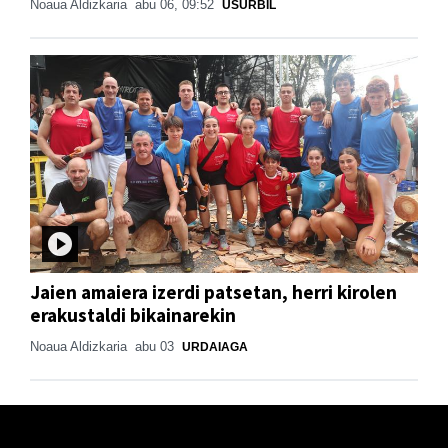
Noaua Aldizkaria
abu 06, 09:52
USURBIL
Jaien amaiera izerdi patsetan, herri kirolen
erakustaldi bikainarekin
Noaua Aldizkaria
abu 03
URDAIAGA