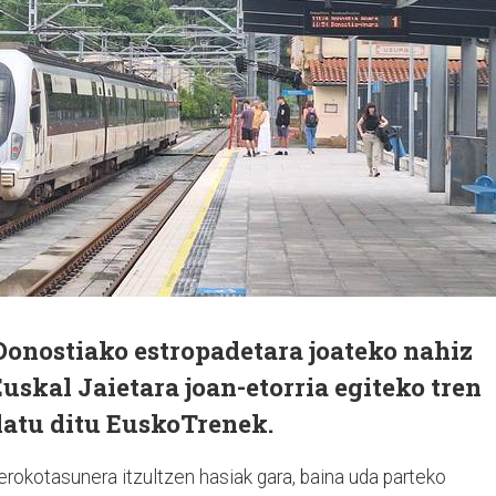
 Donostiako estropadetara joateko nahiz
uskal Jaietara joan-etorria egiteko tren
latu ditu EuskoTrenek.
nerokotasunera itzultzen hasiak gara, baina uda parteko