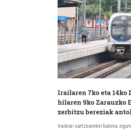
Irailaren 7ko eta 14ko
hilaren 9ko Zarauzko E
zerbitzu bereziak anto
Irailean sartzearekin batera, egu