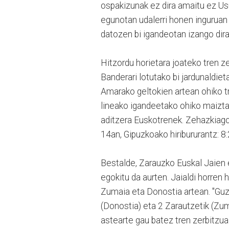
ospakizunak ez dira amaitu ez Usu
egunotan udalerri honen inguruan 
datozen bi igandeotan izango dir
Hitzordu horietara joateko tren z
Banderari lotutako bi jardunaldie
Amarako geltokien artean ohiko tr
lineako igandeetako ohiko maizta
aditzera Euskotrenek. Zehazkiago 
14an, Gipuzkoako hiribururantz: 8:2
Bestalde, Zarauzko Euskal Jaien e
egokitu da aurten. Jaialdi horren 
Zumaia eta Donostia artean. "Guzti
(Donostia) eta 2 Zarautzetik (Zum
astearte gau batez tren zerbitzua 