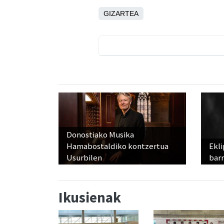
GIZARTEA
Donostiako Musika
Hamabostaldiko kontzertua
Ekli
Usurbilen
bar
Ikusienak