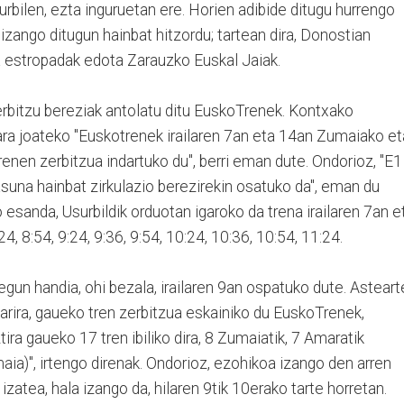
rbilen, ezta inguruetan ere. Horien adibide ditugu hurrengo
izango ditugun hainbat hitzordu; tartean dira, Donostian
a estropadak edota Zarauzko Euskal Jaiak.
erbitzu bereziak antolatu ditu EuskoTrenek. Kontxako
tara joateko "Euskotrenek irailaren 7an eta 14an Zumaiako et
enen zerbitzua indartuko du", berri eman dute. Ondorioz, "E1
suna hainbat zirkulazio berezirekin osatuko da", eman du
esanda, Usurbildik orduotan igaroko da trena irailaren 7an e
4, 8:54, 9:24, 9:36, 9:54, 10:24, 10:36, 10:54, 11:24.
gun handia, ohi bezala, irailaren 9an ospatuko dute. Asteart
harira, gaueko tren zerbitzua eskainiko du EuskoTrenek,
ra gaueko 17 tren ibiliko dira, 8 Zumaiatik, 7 Amaratik
aia)", irtengo direnak. Ondorioz, ezohikoa izango den arren
izatea, hala izango da, hilaren 9tik 10erako tarte horretan.