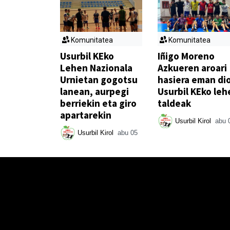
Komunitatea
Komunitatea
Usurbil KEko
Iñigo Moreno
Lehen Nazionala
Azkueren aroari
Urnietan gogotsu
hasiera eman di
lanean, aurpegi
Usurbil KEko leh
berriekin eta giro
taldeak
apartarekin
Usurbil Kirol
abu 
Usurbil Kirol
abu 05