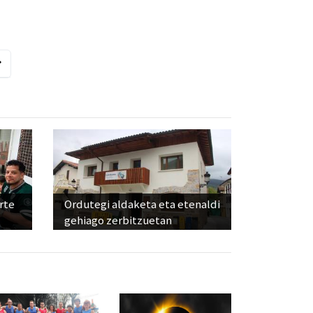
rte
Ordutegi aldaketa eta etenaldi
gehiago zerbitzuetan