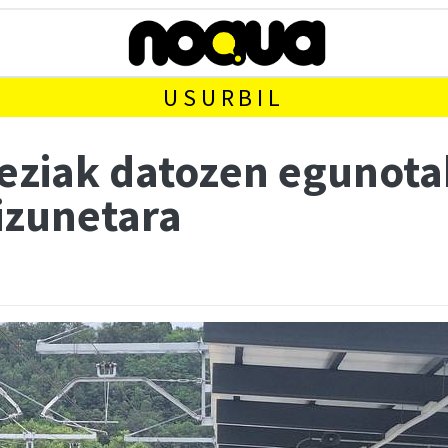
USURBIL
reziak datozen egunot
izunetara