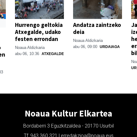
Hurrengo geltokia
Andatza zaintzeko
Ja
Atxegalde, udako
deia
iz
festen errondan
he
Noaua Aldizkaria
er
o
abu 06, 09:00
URDAIAGA
Noaua Aldizkaria
bi
en
abu 06, 10:36
ATXEGALDE
Noa
UR
03
Noaua Kultur Elkartea
Bordaberri 3 Eguzkitzaldea - 20170 Usurbil
Tf: 943 360 321 | erredakzioa@noaua.eus