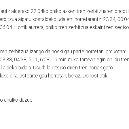
arautz alderako 22:04ko ohiko azken tren zerbitzuaren ondoti
rbitzua aipatu kostaldeko udalerri horretarantz: 23:34, 00:04
 06:04. Hortik aurrera, ohiko tren zerbitzua eskaintzen segiko
tren zerbitzua izango da noski gau parte horretan, orduotan:
 03:38, 04:38, 5:11, 6:08. 16 minutuko tartean egin ohi du tre
aldeko bidaia. Usurbila iritsiko diren tren horiek gero
ko dira; astearte gau horretan, beraz, Donostiatik
so ahalko duzue: