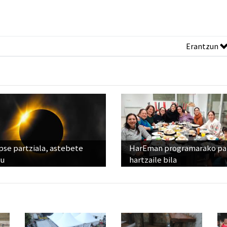
Erantzun
pse partziala, astebete
HarEman programarako pa
ru
hartzaile bila