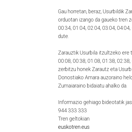
Gau horretan, beraz, Usurbildik Z
orduotan izango da gaueko tren ze
00:34, 01:04, 02:04, 03:04, 04:04,
dute.
Zarauztik Usurbila itzultzeko ere 
00:08, 00:38, 01:08, 01:38, 02:38,
zerbitzu honek Zarautz eta Usurbil 
Donostiako Amara auzoraino heldu
Zumaiaraino bidaiatu ahalko da.
Informazio gehiago bideotatik ja
944 333 333
Tren geltokian
euskotren.eus