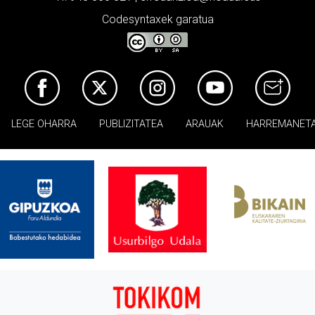
Codesyntaxek garatua
LEGE OHARRA
PUBLIZITATEA
ARAUAK
HARREMANET