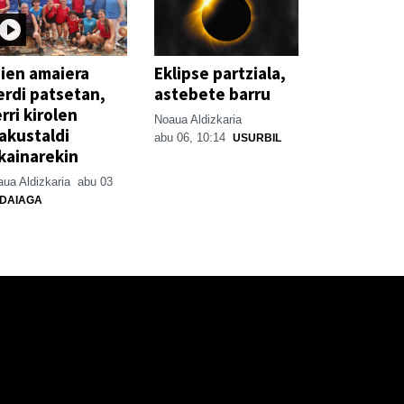
ien amaiera
Eklipse partziala,
erdi patsetan,
astebete barru
rri kirolen
Noaua Aldizkaria
akustaldi
abu 06, 10:14
USURBIL
kainarekin
ua Aldizkaria
abu 03
DAIAGA