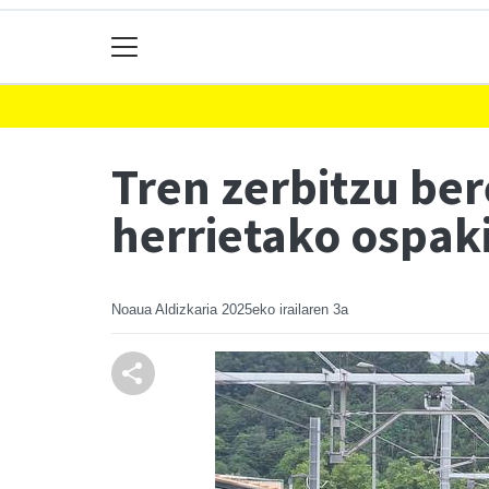
Tren zerbitzu be
herrietako ospak
Noaua Aldizkaria
2025eko irailaren 3a