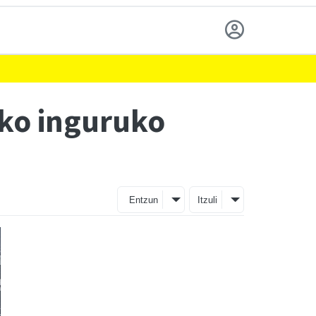
ako inguruko
Entzun
Itzuli