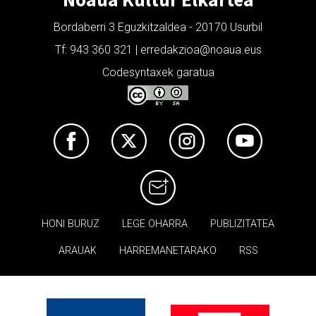
Bordaberri 3 Eguzkitzaldea - 20170 Usurbil
Tf: 943 360 321 | erredakzioa@noaua.eus
Codesyntaxek garatua
HONI BURUZ
LEGE OHARRA
PUBLIZITATEA
ARAUAK
HARREMANETARAKO
RSS