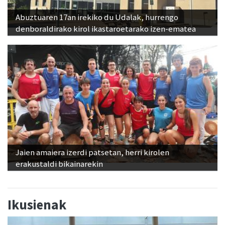
Abuztuaren 17an irekiko du Udalak, hurrengo
denboraldirako kirol ikastaroetarako izen-ematea
Jaien amaiera izerdi patsetan, herri kirolen
erakustaldi bikainarekin
Ikusienak