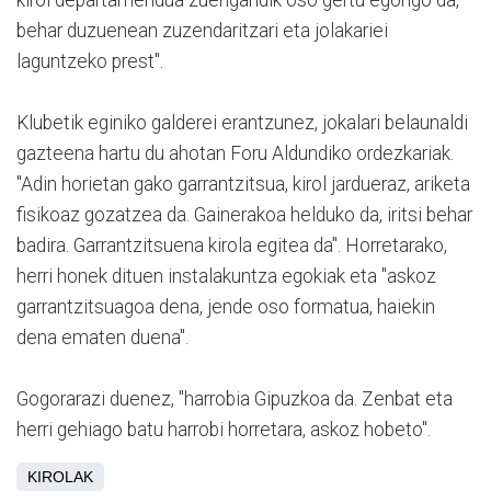
behar duzuenean zuzendaritzari eta jolakariei
laguntzeko prest".
Klubetik eginiko galderei erantzunez, jokalari belaunaldi
gazteena hartu du ahotan Foru Aldundiko ordezkariak.
"Adin horietan gako garrantzitsua, kirol jardueraz, ariketa
fisikoaz gozatzea da. Gainerakoa helduko da, iritsi behar
badira. Garrantzitsuena kirola egitea da". Horretarako,
herri honek dituen instalakuntza egokiak eta "askoz
garrantzitsuagoa dena, jende oso formatua, haiekin
dena ematen duena".
Gogorarazi duenez, "harrobia Gipuzkoa da. Zenbat eta
herri gehiago batu harrobi horretara, askoz hobeto".
KIROLAK