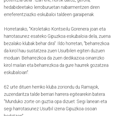
hedabideetako lerroburuetan nabarmentzen diren
erreferentziazko eskubaloi taldeen garaipenak.
Horretarako, "Kiroletako Kontseilu Gorenera joan eta
harrotasunez esateko Gipuzkoa eskubaloia dela, zuena
bezalako klubak behar dira". Ildo horretan, "beharrezkoa
da kirol hau sustatzea zuen Usurbilen egiten duzuen
moduan. Beharrezkoa da zuen dedikazioa oinarrizko
kirol mailan eta beharrezkoa da gure haurrek gozatzea
eskubaloian".
62 urte dituen herriko kluba zoriondu du Ramajok,
zuzendaritza talde berriari harrera egitearekin batera.
"Munduko zorte on guztia opa dizuet. Segi lanean eta
segi harrotasunez Usurbil izena Gipuzkoa osoan
hedatzen".