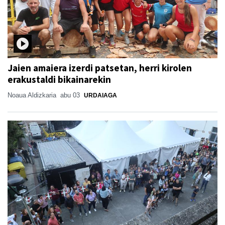
Jaien amaiera izerdi patsetan, herri kirolen
erakustaldi bikainarekin
Noaua Aldizkaria
abu 03
URDAIAGA