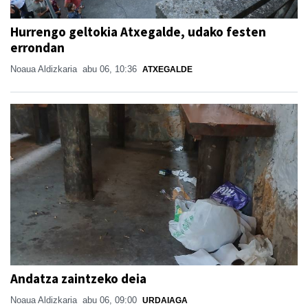
Hurrengo geltokia Atxegalde, udako festen
errondan
Noaua Aldizkaria
abu 06, 10:36
ATXEGALDE
Andatza zaintzeko deia
Noaua Aldizkaria
abu 06, 09:00
URDAIAGA