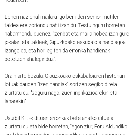
Lehen nazional mailara igo berri den senior mutilen
taldea ere zoriondu nahi izan du. Testuinguru horretan
nabarmendu duenez, "zenbat eta maila hobea izan gure
jokalari eta taldeek, Gipuzkoako eskubaloia handiagoa
izango da, eta hori egiten da erronka handienak
betetzen ahaleginduz".
Orain arte bezala, Gipuzkoako eskubaloiaren historiari
lotuak dauden "izen handiak" sortzen segiko direla
ziurtatu du, "seguru nago, zuen inplikazioarekin eta
lanarekin".
Usurbil K.E.-k dituen erronkak bete ahalko dituela
ziurtatu du eta bide horretan, "egon ziur, Foru Aldundiko
kirol departamendua zuengandik oso gertu egongo da,