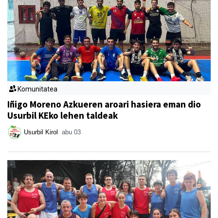
Komunitatea
Iñigo Moreno Azkueren aroari hasiera eman dio
Usurbil KEko lehen taldeak
Usurbil Kirol
abu 03