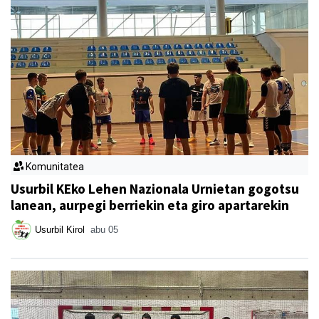
Komunitatea
Usurbil KEko Lehen Nazionala Urnietan gogotsu
lanean, aurpegi berriekin eta giro apartarekin
Usurbil Kirol
abu 05