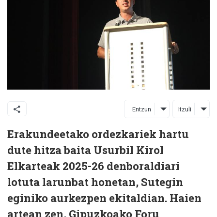
Entzun
Itzuli
Erakundeetako ordezkariek hartu
dute hitza baita Usurbil Kirol
Elkarteak 2025-26 denboraldiari
lotuta larunbat honetan, Sutegin
eginiko aurkezpen ekitaldian. Haien
artean zen, Gipuzkoako Foru