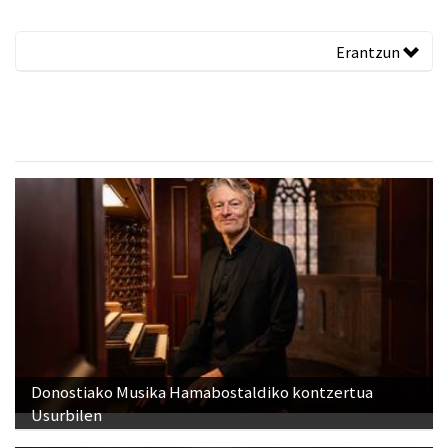
Erantzun
Donostiako Musika Hamabostaldiko kontzertua
Usurbilen