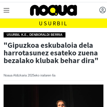
USURBIL
USURBIL K.E., DENBORALDI BERRIA
"Gipuzkoa eskubaloia dela
harrotasunez esateko zuena
bezalako klubak behar dira"
Noaua Aldizkaria
2025eko irailaren 6a