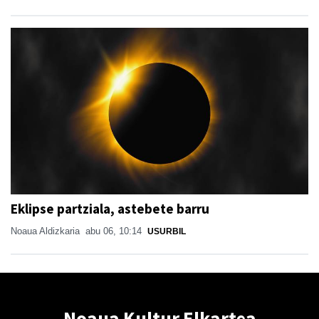
Eklipse partziala, astebete barru
Noaua Aldizkaria
abu 06, 10:14
USURBIL
Noaua Kultur Elkartea