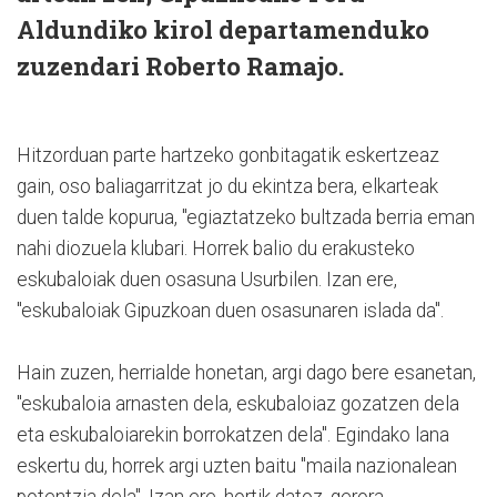
Aldundiko kirol departamenduko
zuzendari Roberto Ramajo.
Hitzorduan parte hartzeko gonbitagatik eskertzeaz
gain, oso baliagarritzat jo du ekintza bera, elkarteak
duen talde kopurua, "egiaztatzeko bultzada berria eman
nahi diozuela klubari. Horrek balio du erakusteko
eskubaloiak duen osasuna Usurbilen. Izan ere,
"eskubaloiak Gipuzkoan duen osasunaren islada da".
Hain zuzen, herrialde honetan, argi dago bere esanetan,
"eskubaloia arnasten dela, eskubaloiaz gozatzen dela
eta eskubaloiarekin borrokatzen dela". Egindako lana
eskertu du, horrek argi uzten baitu "maila nazionalean
potentzia dela". Izan ere, hortik datoz, gerora,