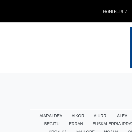
HONI BURUZ
AIARALDEA
AIKOR
AIURRI
ALEA
BEGITU
ERRAN
EUSKALERRIA IRRA