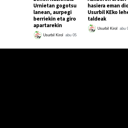
Urnietan gogotsu
hasiera eman di
lanean, aurpegi
Usurbil KEko leh
berriekin eta giro
taldeak
apartarekin
Usurbil Kirol
abu 
Usurbil Kirol
abu 05