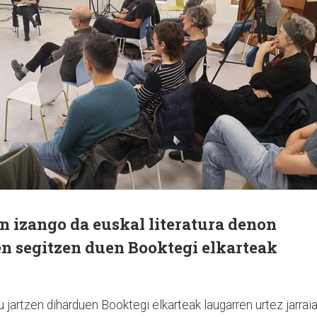
n izango da euskal literatura denon
en segitzen duen Booktegi elkarteak
u jartzen diharduen Booktegi elkarteak laugarren urtez jarrai