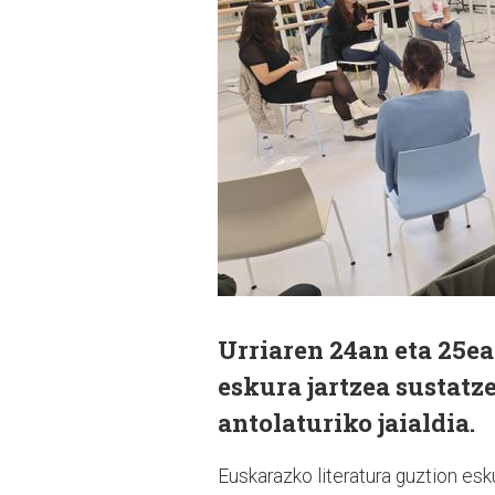
Urriaren 24an eta 25ea
eskura jartzea sustatz
antolaturiko jaialdia.
Euskarazko literatura guztion esk