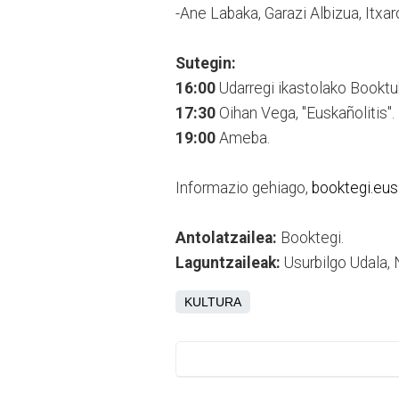
-Ane Labaka, Garazi Albizua, Itxar
Sutegin:
16:00
Udarregi ikastolako Booktu
17:30
Oihan Vega, "Euskañolitis".
19:00
Ameba.
Informazio gehiago,
booktegi.eus
Antolatzailea:
Booktegi.
Laguntzaileak:
Usurbilgo Udala,
KULTURA