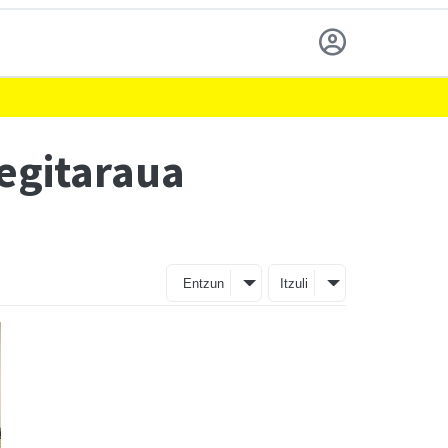
 egitaraua
Entzun
Itzuli