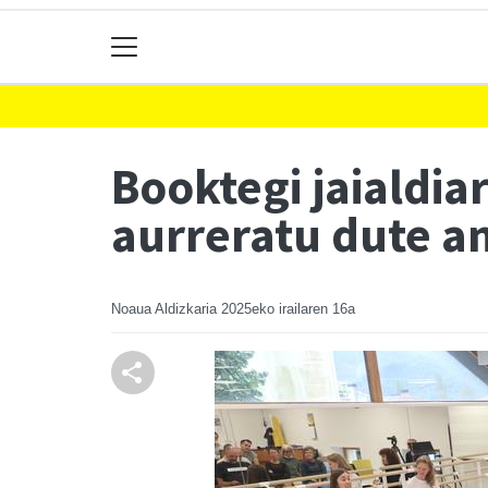
Booktegi jaialdia
aurreratu dute an
Noaua Aldizkaria
2025eko irailaren 16a