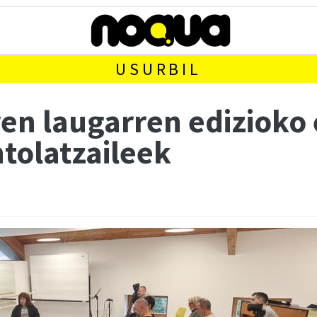
USURBIL
ren laugarren edizioko
tolatzaileek