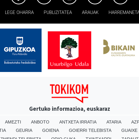
LEGE OHARRA
PUBLIZITATEA
ARAUAK
HARREMANET
Gertuko informazioa, euskaraz
AMEZTI
ANBOTO
ANTXETA IRRATIA
ATARIA
AZP
TIA
GEURIA
GOIENA
GOIERRI TELEBISTA
GUAIXE