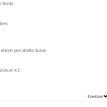
o Borda.
bers.
atarian jaso ahalko duzue.
 NOAUA! K.E.
Erantzun