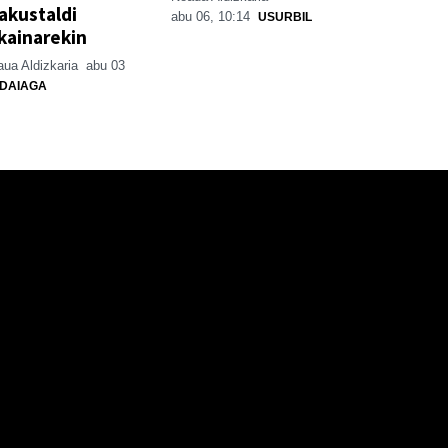
akustaldi
abu 06, 10:14
USURBIL
kainarekin
ua Aldizkaria
abu 03
DAIAGA