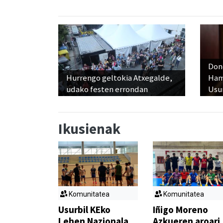
Don
Hurrengo geltokia Atxegalde,
Ham
udako festen errondan
Usu
Ikusienak
Komunitatea
Komunitatea
Usurbil KEko
Iñigo Moreno
Lehen Nazionala
Azkueren aroari