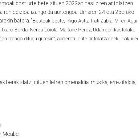
itasmoak bost urte bete zituen 2022an hasi ziren antolatzen
arren edizioa izango da aurtengoa. Urriaren 24 eta 25erako
arekin batera. "
Besteak beste, Iñigo Astiz, Irati Zubia, Miren Agur
Itxaro Borda, Nerea Loiola, Maitane Perez, Udarregi Ikastolako
ldea
izango ditugu gurekin", aurreratu dute antolatzaileek. Irakurle
k berak idatzi dituen letren omenaldia: musika, errezitaldia,
i:
ur Meabe.