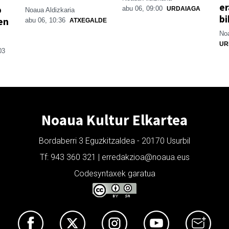
er
o
abu 06, 09:00
URDAIAGA
Noaua Aldizkaria
bi
en
abu 06, 10:36
ATXEGALDE
Noa
UR
03
Noaua Kultur Elkartea
Bordaberri 3 Eguzkitzaldea - 20170 Usurbil
Tf: 943 360 321 | erredakzioa@noaua.eus
Codesyntaxek garatua