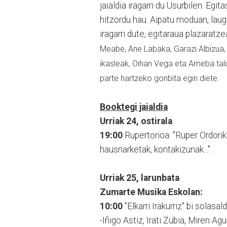
jaialdia iragarri du Usurbilen. Eg
hitzordu hau. Aipatu moduan, laug
iragarri dute, egitaraua plazaratze
Meabe, Ane Labaka, Garazi Albizua, 
ikasleak, Oihan Vega eta Ameba ta
parte hartzeko gonbita egin diete.
Booktegi jaialdia
Urriak 24, ostirala
19:00
Rupertorioa: "Ruper Ordorika
hausnarketak, kontakizunak...".
Urriak 25, larunbata
Zumarte Musika Eskolan:
10:00
"Elkarri Irakurriz" bi solasald
-Iñigo Astiz, Irati Zubia, Miren Ag