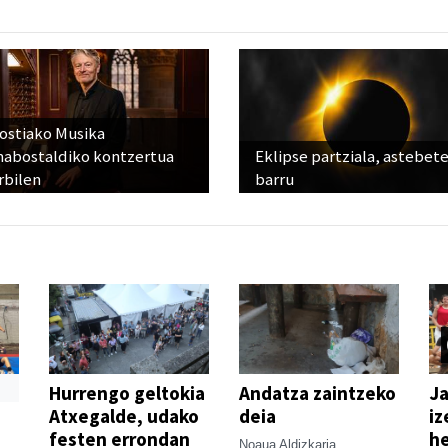
ostiako Musika
abostaldiko kontzertua
Eklipse partziala, astebet
rbilen
barru
Hurrengo geltokia
Andatza zaintzeko
Ja
Atxegalde, udako
deia
iz
festen errondan
he
Noaua Aldizkaria