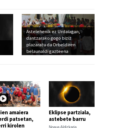
Astelehenik ez Urdaiagan,
dantzarako gogo biziz
e
plazaratu da Orbeldiren
belaunaldi gazteena
ien amaiera
Eklipse partziala,
erdi patsetan,
astebete barru
rri kirolen
Noaua Aldizkaria