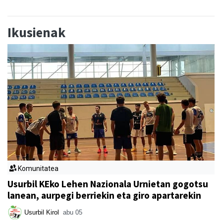
Ikusienak
Komunitatea
Usurbil KEko Lehen Nazionala Urnietan gogotsu
lanean, aurpegi berriekin eta giro apartarekin
Usurbil Kirol
abu 05