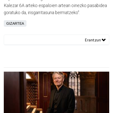
Kalezar 6A arteko espaloien artean oinezko pasabidea
goratuko da, irisgarritasuna bermatzeko".
GIZARTEA
Erantzun