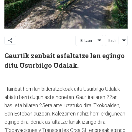
Entzun
Itzuli
Gaurtik zenbait asfaltatze lan egingo
ditu Usurbilgo Udalak.
Hainbat herri lan bideratzekoak ditu Usurbilgo Udalak
abiatu berri dugun aste honetan. Gaur, irailaren 22an
hasi eta hilaren 25era arte luzatuko dira. Txokoalden,
San Esteban auzoan, Kalezarren nahiz herri erdigunean
egingo dira, denak asfaltatze lanak izango dira.
"Excavaciones y Transportes Orsa SL enpresak egingo