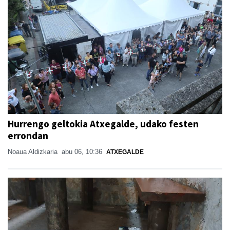
Hurrengo geltokia Atxegalde, udako festen
errondan
Noaua Aldizkaria
abu 06, 10:36
ATXEGALDE