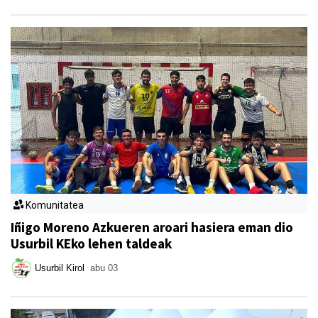
Komunitatea
Iñigo Moreno Azkueren aroari hasiera eman dio
Usurbil KEko lehen taldeak
Usurbil Kirol
abu 03