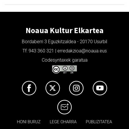
Noaua Kultur Elkartea
Bordaberri 3 Eguzkitzaldea - 20170 Usurbil
Tf: 943 360 321 | erredakzioa@noaua.eus
Codesyntaxek garatua
HONI BURUZ
LEGE OHARRA
PUBLIZITATEA