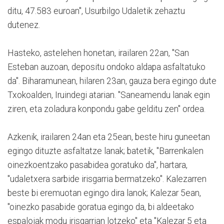
ditu, 47.583 euroan", Usurbilgo Udaletik zehaztu
dutenez.
Hasteko, astelehen honetan, irailaren 22an, "San
Esteban auzoan, depositu ondoko aldapa asfaltatuko
da". Biharamunean, hilaren 23an, gauza bera egingo dute
Txokoalden, Iruindegi atarian. "Saneamendu lanak egin
ziren, eta zoladura konpondu gabe gelditu zen" ordea.
Azkenik, irailaren 24an eta 25ean, beste hiru guneetan
egingo dituzte asfaltatze lanak; batetik, "Barrenkalen
oinezkoentzako pasabidea goratuko da", hartara,
"udaletxera sarbide irisgarria bermatzeko". Kalezarren
beste bi eremuotan egingo dira lanok; Kalezar 5ean,
"oinezko pasabide goratua egingo da, bi aldeetako
espaloiak modu irisgarrian lotzeko" eta "Kalezar 5 eta