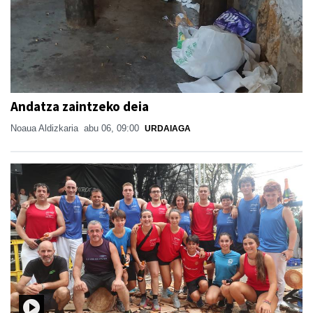
Andatza zaintzeko deia
Noaua Aldizkaria
abu 06, 09:00
URDAIAGA