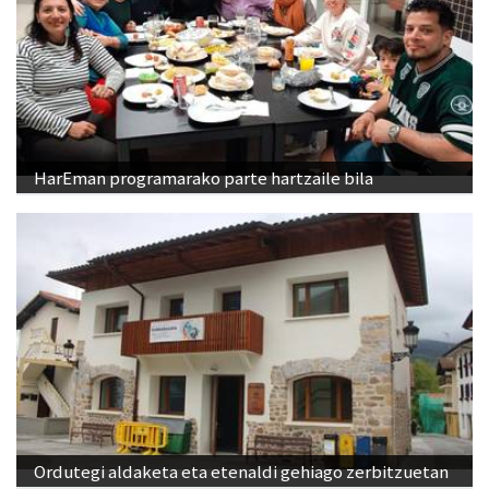
HarEman programarako parte hartzaile bila
Ordutegi aldaketa eta etenaldi gehiago zerbitzuetan