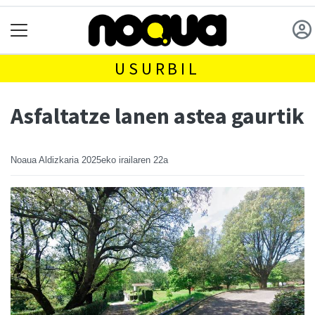
USURBIL
Asfaltatze lanen astea gaurtik
Noaua Aldizkaria
2025eko irailaren 22a