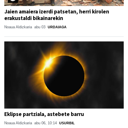
Jaien amaiera izerdi patsetan, herri kirolen
erakustaldi bikainarekin
Noaua Aldizkaria
abu 03
URDAIAGA
Eklipse partziala, astebete barru
Noaua Aldizkaria
abu 06, 10:14
USURBIL