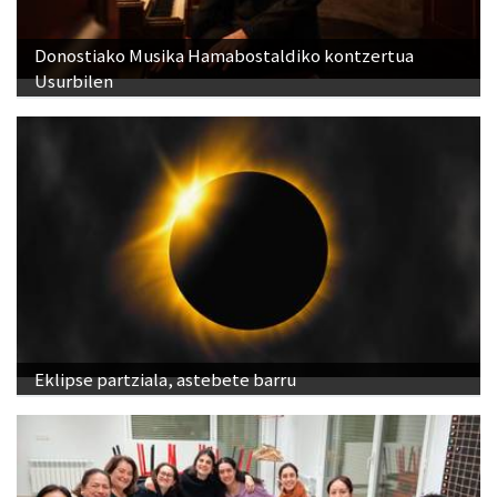
Donostiako Musika Hamabostaldiko kontzertua
Usurbilen
Eklipse partziala, astebete barru