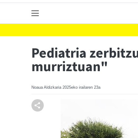
Pediatria zerbitz
murriztuan"
Noaua Aldizkaria
2025eko irailaren 23a