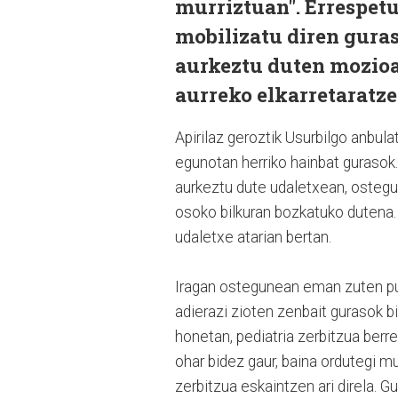
murriztuan". Errespetu 
mobilizatu diren guras
aurkeztu duten mozioa
aurreko elkarretaratze
Apirilaz geroztik Usurbilgo anbul
egunotan herriko hainbat guraso
aurkeztu dute udaletxean, ostegu
osoko bilkuran bozkatuko dutena. 
udaletxe atarian bertan.
Iragan ostegunean eman zuten publ
adierazi zioten zenbait gurasok 
honetan, pediatria zerbitzua berr
ohar bidez gaur, baina ordutegi mu
zerbitzua eskaintzen ari direla. Gu