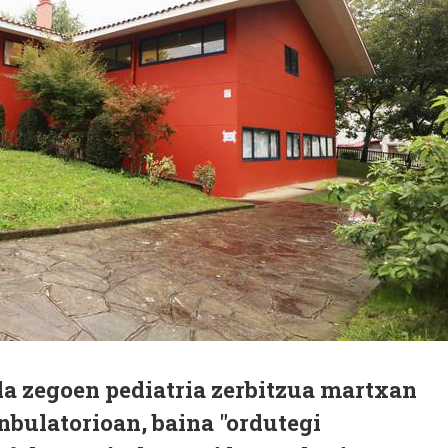
da zegoen pediatria zerbitzua martxan
anbulatorioan, baina "ordutegi