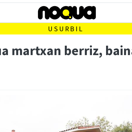
USURBIL
ua martxan berriz, bai