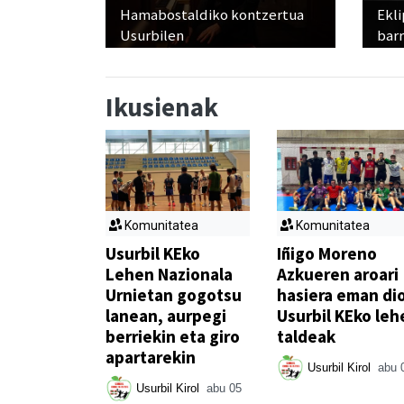
Hamabostaldiko kontzertua
Ekli
Usurbilen
bar
Ikusienak
Komunitatea
Komunitatea
Usurbil KEko
Iñigo Moreno
Lehen Nazionala
Azkueren aroari
Urnietan gogotsu
hasiera eman di
lanean, aurpegi
Usurbil KEko leh
berriekin eta giro
taldeak
apartarekin
Usurbil Kirol
abu 
Usurbil Kirol
abu 05