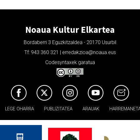
Noaua Kultur Elkartea
Bordaberri 3 Eguzkitzaldea - 20170 Usurbil
Tf: 943 360 321 | erredakzioa@noaua.eus
Codesyntaxek garatua
LEGE OHARRA
PUBLIZITATEA
ARAUAK
HARREMANET