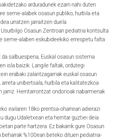
sakidetzako arduradunek ezarri nahi duten
ure seme-alabek osasun publiko, hurbila eta
dea urratzen jarraitzen duela.
. Usurbilgo Osasun Zentroan pediatria kontsulta
re seme-alaben eskubideekiko errespetu falta
ez da salbuespena, Euskal osasun sistema
n isla baizik. Langile faltak, ordutegi
zein erabaki zalantzagarriak euskal osasun
 arreta unibertsala, hurbila eta kalitatezkoa
 jarriz. Herritarrontzat ondorioak nabarmenak
ko irailaren 18ko prentsa-oharrean adierazi
 dugu Udaletxean eta herritar guztiei deia
oetan parte hartzera. Ez bakarrik gure Osasun
en beharrak %100ean beteko dituen pediatria-