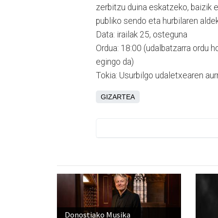
zerbitzu duina eskatzeko, baizik 
publiko sendo eta hurbilaren ald
Data: irailak 25, osteguna
Ordua: 18:00 (udalbatzarra ordu h
egingo da)
Tokia: Usurbilgo udaletxearen aur
GIZARTEA
Donostiako Musika