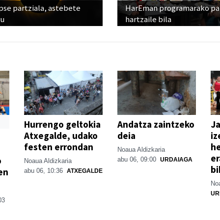
pse partziala, astebete
HarEman programarako pa
ru
hartzaile bila
Hurrengo geltokia
Andatza zaintzeko
Ja
Atxegalde, udako
deia
iz
festen errondan
he
Noaua Aldizkaria
er
o
abu 06, 09:00
URDAIAGA
Noaua Aldizkaria
bi
en
abu 06, 10:36
ATXEGALDE
Noa
UR
03