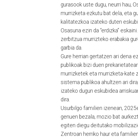
gurasook uste dugu, neurri hau, O
murrizketa ezkutu bat dela, eta g
kalitatezkoa izateko duten eskubi
Osasuna ezin da “erdizka” eskaini
zerbitzua murrizteko erabakia gu
garbia da.
Gure herrian gertatzen ari dena 
publikoak bizi duen prekarietateare
murrizketek eta murrizketa-kate 
sistema publikoa ahultzen ari dira,
izateko dugun eskubidea arriskuan
dira.
Usurbilgo familien izenean, 2025e
genuen bezala, mozio bat aurkeztu
egiten diegu deitutako mobilizazi
Zentroan herriko haur eta famili