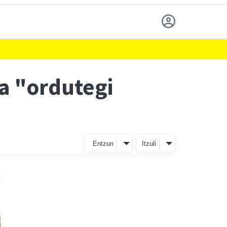
na "ordutegi
Entzun
Itzuli