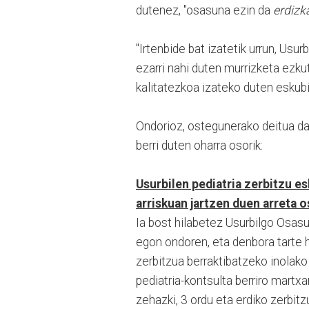
dutenez, "osasuna ezin da
erdizk
"Irtenbide bat izatetik urrun, Usu
ezarri nahi duten murrizketa ezku
kalitatezkoa izateko duten eskubid
Ondorioz, ostegunerako deitua d
berri duten oharra osorik:
Usurbilen pediatria zerbitzu e
arriskuan jartzen duen arreta 
Ia bost hilabetez Usurbilgo Osasu
egon ondoren, eta denbora tarte 
zerbitzua berraktibatzeko inolako k
pediatria-kontsulta berriro martxan
zehazki, 3 ordu eta erdiko zerbitzu