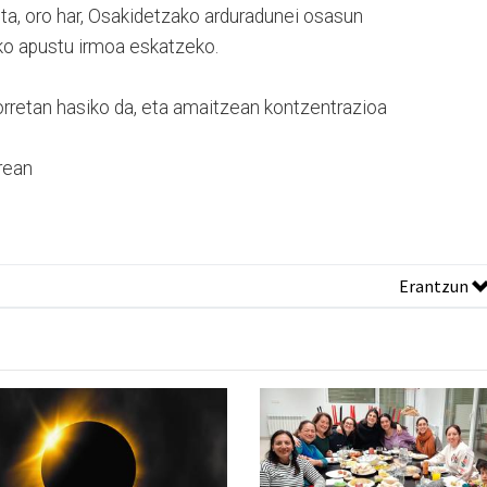
eta, oro har, Osakidetzako arduradunei osasun
eko apustu irmoa eskatzeko.
orretan hasiko da, eta amaitzean kontzentrazioa
rean
Erantzun