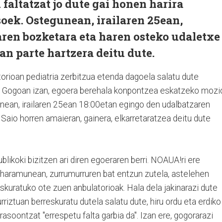
faltatzat jo dute gai honen harira
oek. Ostegunean, irailaren 25ean,
ren bozketara eta haren osteko udaletxe
an parte hartzera deitu dute.
atorioan pediatria zerbitzua etenda dagoela salatu dute
k. Gogoan izan, egoera berehala konpontzea eskatzeko mozi
nean, irailaren 25ean 18:00etan egingo den udalbatzaren
Saio horren amaieran, gainera, elkarretaratzea deitu dute
ikoki bizitzen ari diren egoeraren berri. NOAUA!ri ere
biharamunean, zurrumurruren bat entzun zutela, astelehen
eskuratuko ote zuen anbulatorioak. Hala dela jakinarazi dute
rriztuan berreskuratu dutela salatu dute, hiru ordu eta erdiko
rasoontzat "errespetu falta garbia da". Izan ere, gogorarazi