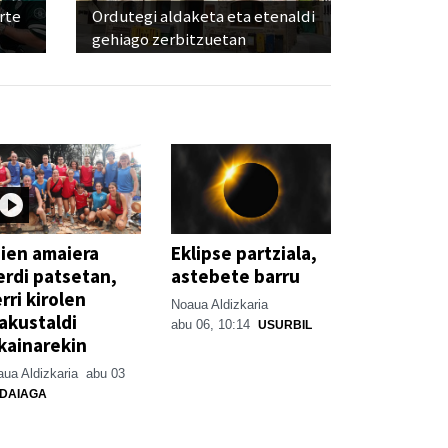
rte
Ordutegi aldaketa eta etenaldi
gehiago zerbitzuetan
ien amaiera
Eklipse partziala,
erdi patsetan,
astebete barru
rri kirolen
Noaua Aldizkaria
akustaldi
abu 06, 10:14
USURBIL
kainarekin
ua Aldizkaria
abu 03
DAIAGA