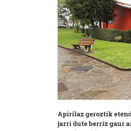
Apirilaz geroztik eten
jarri dute berriz gaur 