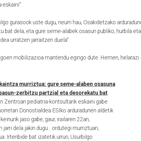
a
eskaini".
rbilgo gurasook uste dugu, neurri hau, Osakidetzako arduradu
tu bat dela, eta gure seme-alabek osasun publiko, hurbila eta
ea urratzen jarraitzen duela".
agoen mobilizazioa mantendu egingo dute. Hemen, helarazi
skaintza murriztua: gure seme-alaben osasuna
osasun-zerbitzu partzial eta desorekatu bat
n Zentroan pediatria-kontsultarik eskaini gabe
horretan Donostialdea ESIko arduradunen aldetik
einurik jaso gabe, gaur, irailaren 22an,
 jarri dela jakin dugu... ordutegi murriztuan,
a. Irtenbide bat izatetik urrun, Usurbilgo