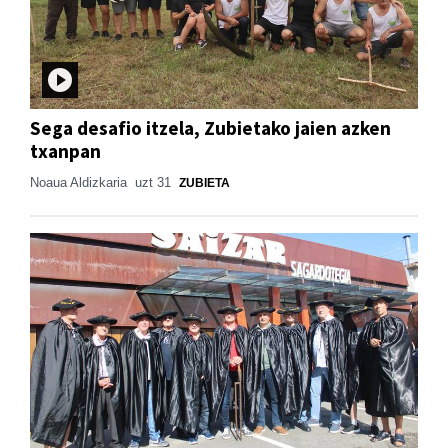
Sega desafio itzela, Zubietako jaien azken
txanpan
Noaua Aldizkaria
uzt 31
ZUBIETA