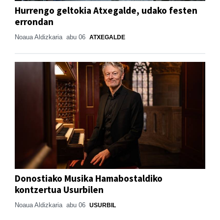
Hurrengo geltokia Atxegalde, udako festen
errondan
Noaua Aldizkaria
abu 06
ATXEGALDE
Donostiako Musika Hamabostaldiko
kontzertua Usurbilen
Noaua Aldizkaria
abu 06
USURBIL