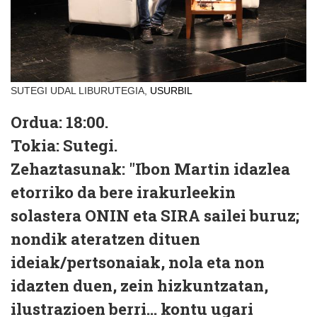
SUTEGI UDAL LIBURUTEGIA,
USURBIL
Ordua:
18:00.
Tokia:
Sutegi.
Zehaztasunak:
"Ibon Martin idazlea
etorriko da bere irakurleekin
solastera ONIN eta SIRA sailei buruz;
nondik ateratzen dituen
ideiak/pertsonaiak, nola eta non
idazten duen, zein hizkuntzatan,
ilustrazioen berri... kontu ugari