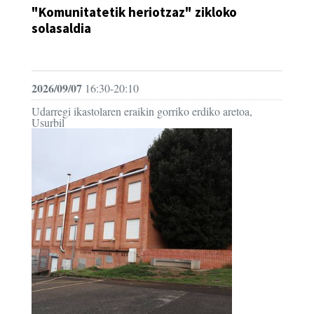
"Komunitatetik heriotzaz" zikloko
solasaldia
HITZALDIA
2026/09/07
16:30-20:10
Udarregi ikastolaren eraikin gorriko erdiko aretoa,
Usurbil