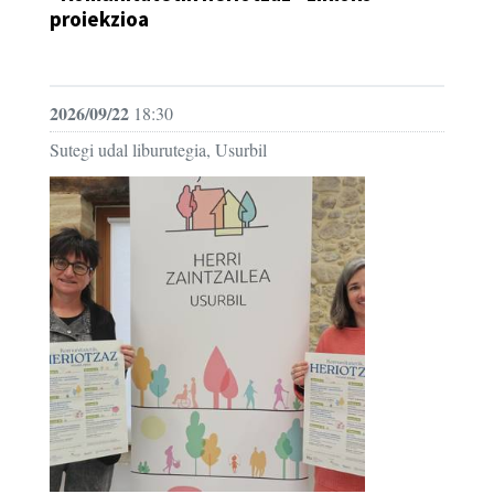
proiekzioa
IKUS-ENTZUNEZKOA
2026/09/22
18:30
Sutegi udal liburutegia, Usurbil