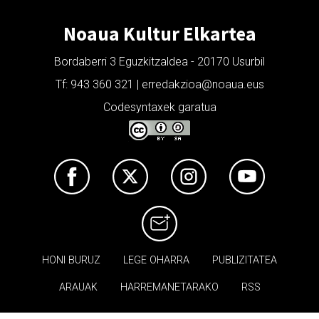
Noaua Kultur Elkartea
Bordaberri 3 Eguzkitzaldea - 20170 Usurbil
Tf: 943 360 321 | erredakzioa@noaua.eus
Codesyntaxek garatua
HONI BURUZ
LEGE OHARRA
PUBLIZITATEA
ARAUAK
HARREMANETARAKO
RSS