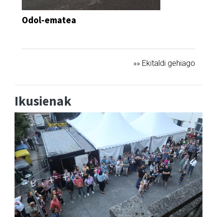
Odol-ematea
DEIALDIA
»» Ekitaldi gehiago
Ikusienak