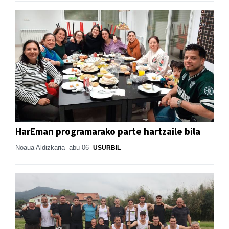
HarEman programarako parte hartzaile bila
Noaua Aldizkaria
abu 06
USURBIL