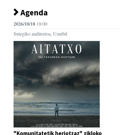
Agenda
2026/10/18
18:00
Sutegiko auditorioa, Usurbil
"Komunitatetik heriotzaz" zikloko