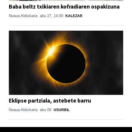
Baba beltz txikiaren kofradiaren ospakizuna
Noaua Aldizkaria
abu 27, 14:00
KALEZAR
Eklipse partziala, astebete barru
Noaua Aldizkaria
abu 06
USURBIL