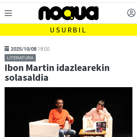
USURBIL
2025/10/08
18:00
LITERATURA
Ibon Martin idazlearekin
solasaldia