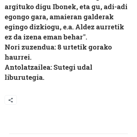
argituko digu Ibonek, eta gu, adi-adi
egongo gara, amaieran galderak
egingo dizkiogu, e.a. Aldez aurretik
ez da izena eman behar".
Nori zuzendua:
8 urtetik gorako
haurrei.
Antolatzailea:
Sutegi udal
liburutegia.