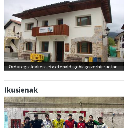
Ordutegi aldaketa eta etenaldi gehiago zerbitzuetan
Ikusienak