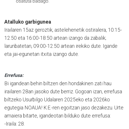
osatuta badago.
Atalluko garbigunea
Irailaren 15az geroztik, astelehenetik ostiralera, 10:15-
12:50 eta 16:00-18:50 artean izango da zabalik;
larunbatetan, 09:00-12:50 artean irekiko dute. Igande
eta jai-egunetan itxita izango dute.
Errefusa:
Bi igandean behin biltzen den hondakinen zati hau
irailaren 28an jasoko dute berriz. Gogoan izan, errefusa
biltzeko Usurbilgo Udalaren 2025eko eta 2026ko
egutegia NOAUA! K.E.-ren egoitzan jaso dezakezu. Urte
amaiera bitarte, igandeotan bilduko dute errefusa:
-Iraila: 28.