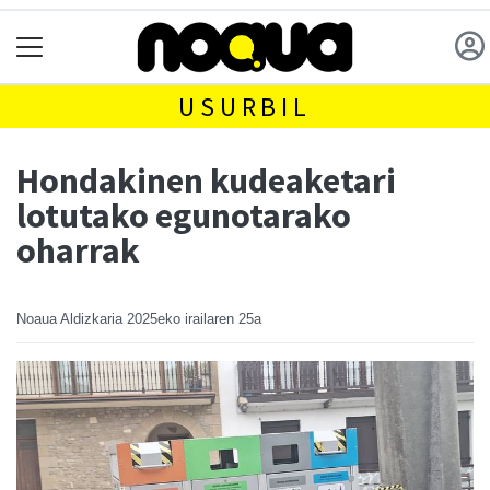
USURBIL
Hondakinen kudeaketari
lotutako egunotarako
oharrak
Noaua Aldizkaria
2025eko irailaren 25a