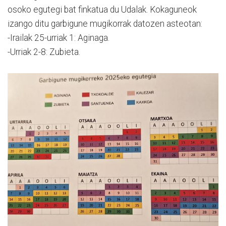
osoko egutegi bat finkatua du Udalak. Kokaguneok
izango ditu garbigune mugikorrak datozen asteotan:
-Irailak 25-urriak 1: Aginaga.
-Urriak 2-8: Zubieta.