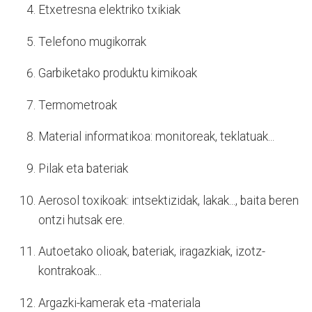
Etxetresna elektriko txikiak
Telefono mugikorrak
Garbiketako produktu kimikoak
Termometroak
Material informatikoa: monitoreak, teklatuak...
Pilak eta bateriak
Aerosol toxikoak: intsektizidak, lakak..., baita beren
ontzi hutsak ere.
Autoetako olioak, bateriak, iragazkiak, izotz-
kontrakoak...
Argazki-kamerak eta -materiala