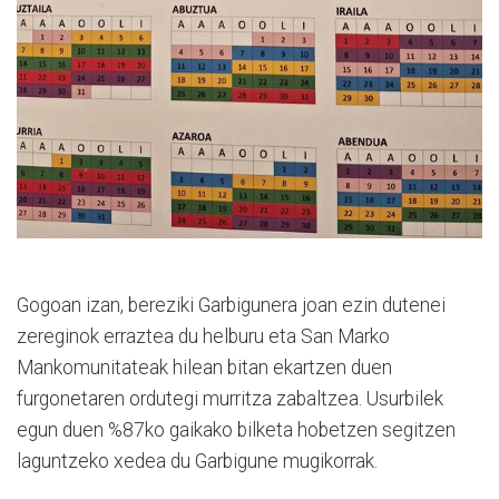
Gogoan izan, bereziki Garbigunera joan ezin dutenei
zereginok erraztea du helburu eta San Marko
Mankomunitateak hilean bitan ekartzen duen
furgonetaren ordutegi murritza zabaltzea. Usurbilek
egun duen %87ko gaikako bilketa hobetzen segitzen
laguntzeko xedea du Garbigune mugikorrak.