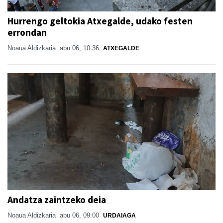
Hurrengo geltokia Atxegalde, udako festen
errondan
Noaua Aldizkaria
abu 06, 10:36
ATXEGALDE
Andatza zaintzeko deia
Noaua Aldizkaria
abu 06, 09:00
URDAIAGA