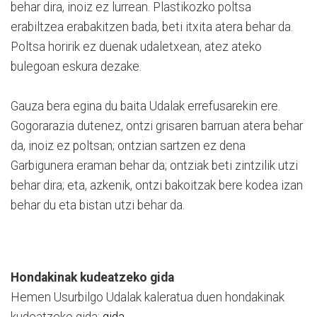
behar dira, inoiz ez lurrean. Plastikozko poltsa
erabiltzea erabakitzen bada, beti itxita atera behar da.
Poltsa horirik ez duenak udaletxean, atez ateko
bulegoan eskura dezake.
Gauza bera egina du baita Udalak errefusarekin ere.
Gogorarazia dutenez, ontzi grisaren barruan atera behar
da, inoiz ez poltsan; ontzian sartzen ez dena
Garbigunera eraman behar da; ontziak beti zintzilik utzi
behar dira; eta, azkenik, ontzi bakoitzak bere kodea izan
behar du eta bistan utzi behar da.
Hondakinak kudeatzeko gida
Hemen Usurbilgo Udalak kaleratua duen hondakinak
kudeatzeko gida:
gida