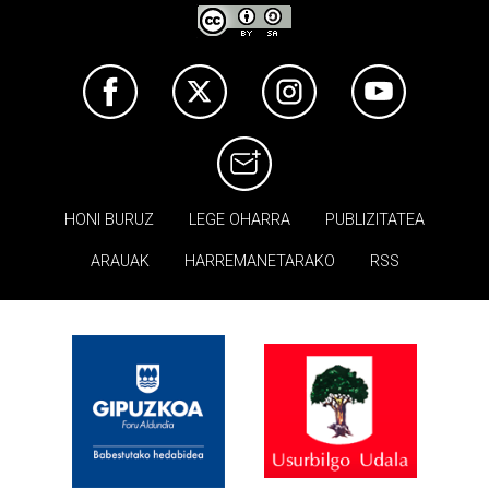
HONI BURUZ
LEGE OHARRA
PUBLIZITATEA
ARAUAK
HARREMANETARAKO
RSS