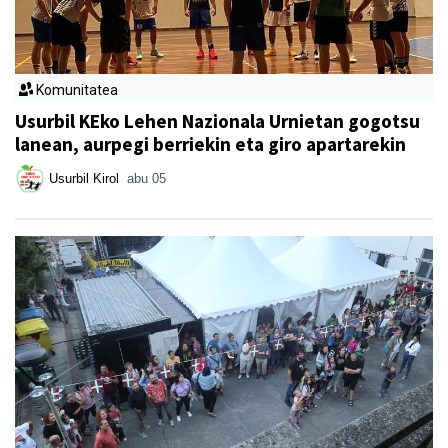
Komunitatea
Usurbil KEko Lehen Nazionala Urnietan gogotsu
lanean, aurpegi berriekin eta giro apartarekin
Usurbil Kirol
abu 05