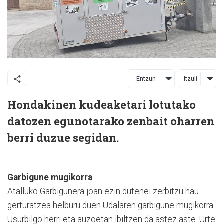
Entzun
Itzuli
Hondakinen kudeaketari lotutako
datozen egunotarako zenbait oharren
berri duzue segidan.
Garbigune mugikorra
Atalluko Garbigunera joan ezin dutenei zerbitzu hau
gerturatzea helburu duen Udalaren garbigune mugikorra
Usurbilgo herri eta auzoetan ibiltzen da astez aste. Urte