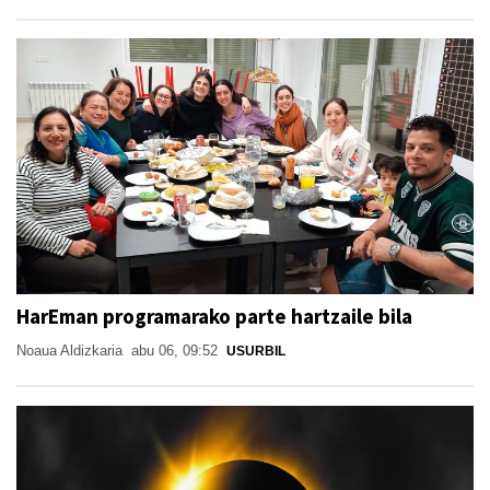
HarEman programarako parte hartzaile bila
Noaua Aldizkaria
abu 06, 09:52
USURBIL