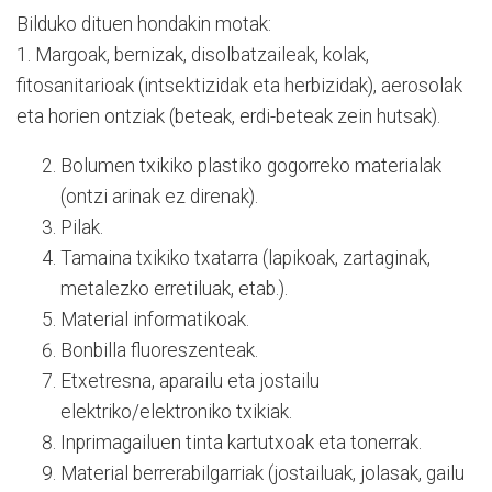
Bilduko dituen hondakin motak:
1. Margoak, bernizak, disolbatzaileak, kolak,
fitosanitarioak (intsektizidak eta herbizidak), aerosolak
eta horien ontziak (beteak, erdi-beteak zein hutsak).
Bolumen txikiko plastiko gogorreko materialak
(ontzi arinak ez direnak).
Pilak.
Tamaina txikiko txatarra (lapikoak, zartaginak,
metalezko erretiluak, etab.).
Material informatikoak.
Bonbilla fluoreszenteak.
Etxetresna, aparailu eta jostailu
elektriko/elektroniko txikiak.
Inprimagailuen tinta kartutxoak eta tonerrak.
Material berrerabilgarriak (jostailuak, jolasak, gailu