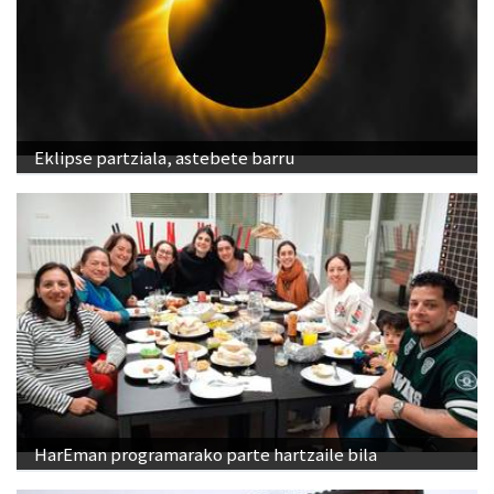
Eklipse partziala, astebete barru
HarEman programarako parte hartzaile bila