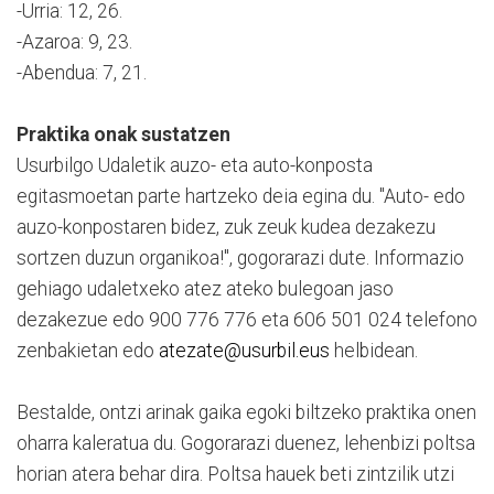
-Urria: 12, 26.
-Azaroa: 9, 23.
-Abendua: 7, 21.
Praktika onak sustatzen
Usurbilgo Udaletik auzo- eta auto-konposta
egitasmoetan parte hartzeko deia egina du. "Auto- edo
auzo-konpostaren bidez, zuk zeuk kudea dezakezu
sortzen duzun organikoa!", gogorarazi dute. Informazio
gehiago udaletxeko atez ateko bulegoan jaso
dezakezue edo 900 776 776 eta 606 501 024 telefono
zenbakietan edo
atezate@usurbil.eus
helbidean.
Bestalde, ontzi arinak gaika egoki biltzeko praktika onen
oharra kaleratua du. Gogorarazi duenez, lehenbizi poltsa
horian atera behar dira. Poltsa hauek beti zintzilik utzi