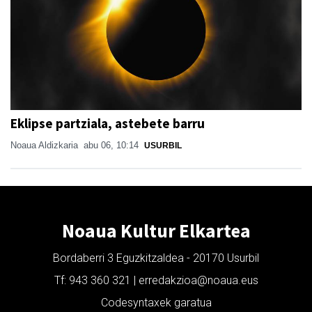
Eklipse partziala, astebete barru
Noaua Aldizkaria
abu 06, 10:14
USURBIL
Noaua Kultur Elkartea
Bordaberri 3 Eguzkitzaldea - 20170 Usurbil
Tf: 943 360 321 | erredakzioa@noaua.eus
Codesyntaxek garatua