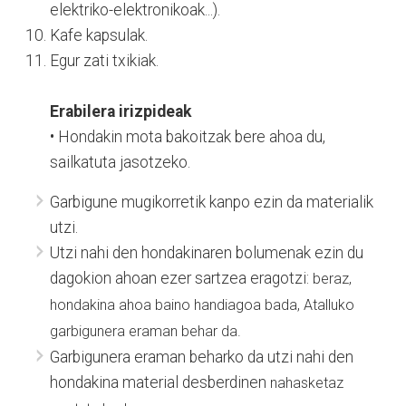
elektriko-elektronikoak...).
Kafe kapsulak.
Egur zati txikiak.
Erabilera irizpideak
• Hondakin mota bakoitzak bere ahoa du,
sailkatuta jasotzeko.
Garbigune mugikorretik kanpo ezin da materialik
utzi.
Utzi nahi den hondakinaren bolumenak ezin du
dagokion ahoan ezer sartzea eragotzi:
beraz,
hondakina ahoa baino handiagoa bada, Atalluko
garbigunera eraman behar da.
Garbigunera eraman beharko da utzi nahi den
hondakina material desberdinen
nahasketaz