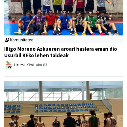
Komunitatea
Iñigo Moreno Azkueren aroari hasiera eman dio
Usurbil KEko lehen taldeak
Usurbil Kirol
abu 03