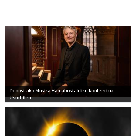
Donostiako Musika Hamabostaldiko kontzertua
Usurbilen