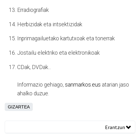
Erradiografiak
Herbizidak eta intsektizidak
Inprimagailuetako kartutxoak eta tonerrak
Jostailu elektriko eta elektronikoak
CDak, DVDak...
Informazio gehiago,
sanmarkos.eus
atarian jaso
ahalko duzue.
GIZARTEA
Erantzun