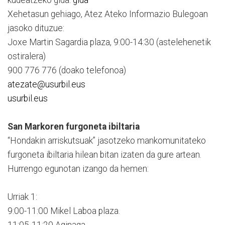
Xehetasun gehiago, Atez Ateko Informazio Bulegoan
jasoko dituzue:
Joxe Martin Sagardia plaza, 9:00-14:30 (astelehenetik
ostiralera)
900 776 776 (doako telefonoa)
atezate@usurbil.eus
usurbil.eus
San Markoren furgoneta ibiltaria
“Hondakin arriskutsuak” jasotzeko mankomunitateko
furgoneta ibiltaria hilean bitan izaten da gure artean.
Hurrengo egunotan izango da hemen:
Urriak 1:
9:00-11:00 Mikel Laboa plaza.
11:05-11:20 Aginaga.