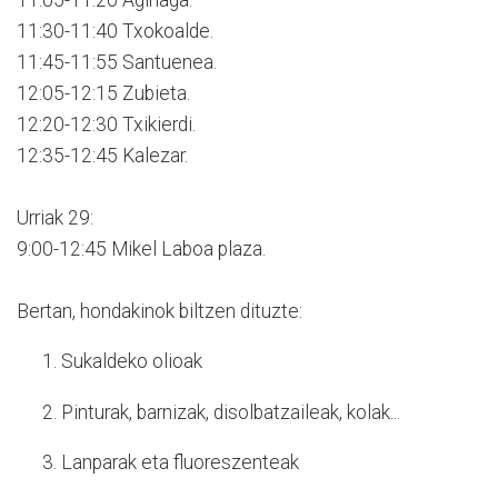
11:30-11:40 Txokoalde.
11:45-11:55 Santuenea.
12:05-12:15 Zubieta.
12:20-12:30 Txikierdi.
12:35-12:45 Kalezar.
Urriak 29:
9:00-12:45 Mikel Laboa plaza.
Bertan, hondakinok biltzen dituzte:
Sukaldeko olioak
Pinturak, barnizak, disolbatzaileak, kolak...
Lanparak eta fluoreszenteak