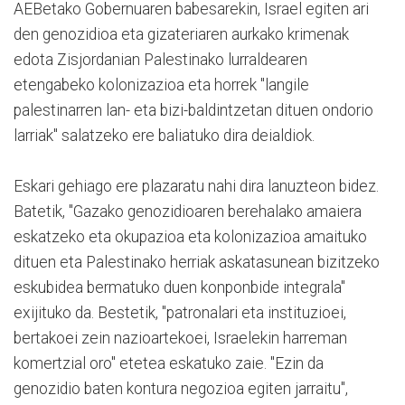
AEBetako Gobernuaren babesarekin, Israel egiten ari
den genozidioa eta gizateriaren aurkako krimenak
edota Zisjordanian Palestinako lurraldearen
etengabeko kolonizazioa eta horrek "langile
palestinarren lan- eta bizi-baldintzetan dituen ondorio
larriak" salatzeko ere baliatuko dira deialdiok.
Eskari gehiago ere plazaratu nahi dira lanuzteon bidez.
Batetik, "Gazako genozidioaren berehalako amaiera
eskatzeko eta okupazioa eta kolonizazioa amaituko
dituen eta Palestinako herriak askatasunean bizitzeko
eskubidea bermatuko duen konponbide integrala"
exijituko da. Bestetik, "patronalari eta instituzioei,
bertakoei zein nazioartekoei, Israelekin harreman
komertzial oro" etetea eskatuko zaie. "Ezin da
genozidio baten kontura negozioa egiten jarraitu",