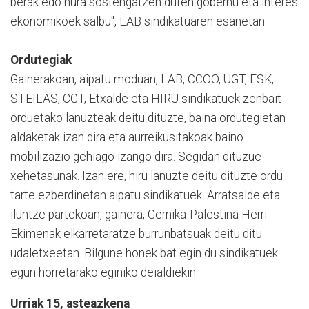
berak edo hura sostengatzen duten gobernu eta interes
ekonomikoek salbu", LAB sindikatuaren esanetan.
Ordutegiak
Gainerakoan, aipatu moduan, LAB, CCOO, UGT, ESK,
STEILAS, CGT, Etxalde eta HIRU sindikatuek zenbait
orduetako lanuzteak deitu dituzte, baina ordutegietan
aldaketak izan dira eta aurreikusitakoak baino
mobilizazio gehiago izango dira. Segidan dituzue
xehetasunak. Izan ere, hiru lanuzte deitu dituzte ordu
tarte ezberdinetan aipatu sindikatuek. Arratsalde eta
iluntze partekoan, gainera, Gernika-Palestina Herri
Ekimenak elkarretaratze burrunbatsuak deitu ditu
udaletxeetan. Bilgune honek bat egin du sindikatuek
egun horretarako eginiko deialdiekin.
Urriak 15, asteazkena