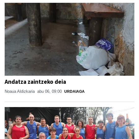
Andatza zaintzeko deia
Noaua Aldizkaria
abu 06, 09:00
URDAIAGA