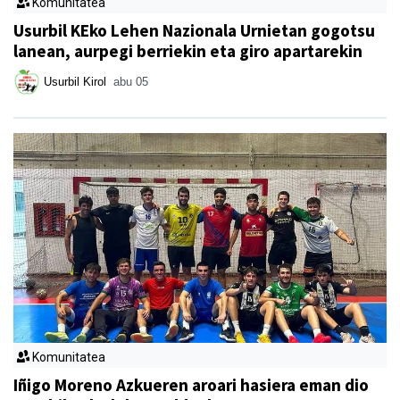
Komunitatea
Usurbil KEko Lehen Nazionala Urnietan gogotsu
lanean, aurpegi berriekin eta giro apartarekin
Usurbil Kirol
abu 05
Komunitatea
Iñigo Moreno Azkueren aroari hasiera eman dio