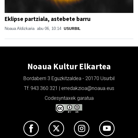
Eklipse partziala, astebete barru
Noaua Aldizkaria
abu 06, 10:14
USURBIL
Noaua Kultur Elkartea
Bordaberri 3 Eguzkitzaldea - 20170 Usurbil
Tf: 943 360 321 | erredakzioa@noaua.eus
Codesyntaxek garatua