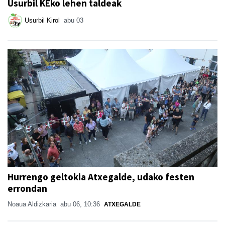
Usurbil KEko lehen taldeak
Usurbil Kirol
abu 03
Hurrengo geltokia Atxegalde, udako festen
errondan
Noaua Aldizkaria
abu 06, 10:36
ATXEGALDE