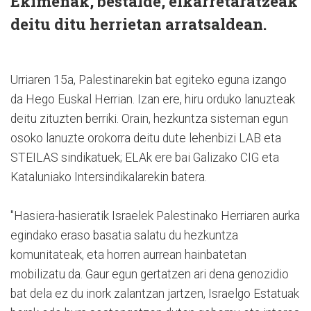
Ekimenak, bestalde, elkarretaratzeak
deitu ditu herrietan arratsaldean.
Urriaren 15a, Palestinarekin bat egiteko eguna izango
da Hego Euskal Herrian. Izan ere, hiru orduko lanuzteak
deitu zituzten berriki. Orain, hezkuntza sisteman egun
osoko lanuzte orokorra deitu dute lehenbizi LAB eta
STEILAS sindikatuek; ELAk ere bai Galizako CIG eta
Kataluniako Intersindikalarekin batera.
"Hasiera-hasieratik Israelek Palestinako Herriaren aurka
egindako eraso basatia salatu du hezkuntza
komunitateak, eta horren aurrean hainbatetan
mobilizatu da. Gaur egun gertatzen ari dena genozidio
bat dela ez du inork zalantzan jartzen, Israelgo Estatuak