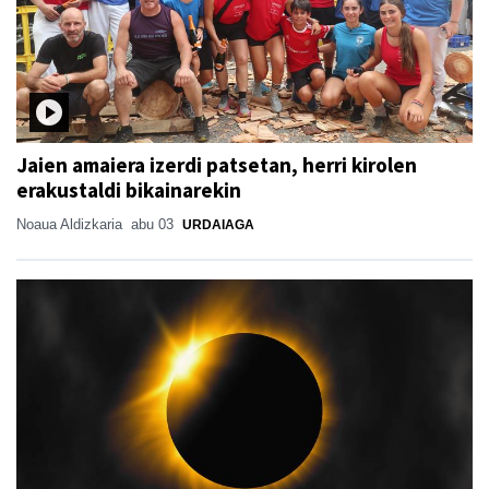
Jaien amaiera izerdi patsetan, herri kirolen
erakustaldi bikainarekin
Noaua Aldizkaria
abu 03
URDAIAGA