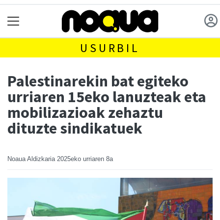
USURBIL
Palestinarekin bat egiteko
urriaren 15eko lanuzteak eta
mobilizazioak zehaztu
dituzte sindikatuek
Noaua Aldizkaria
2025eko urriaren 8a