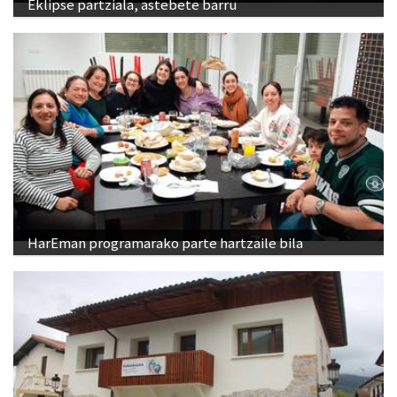
Eklipse partziala, astebete barru
HarEman programarako parte hartzaile bila