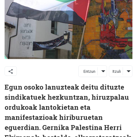
Entzun
Itzuli
Egun osoko lanuzteak deitu dituzte
sindikatuek hezkuntzan, hiruzpalau
ordukoak lantokietan eta
manifestazioak hiriburuetan
eguerdian. Gernika Palestina Herri