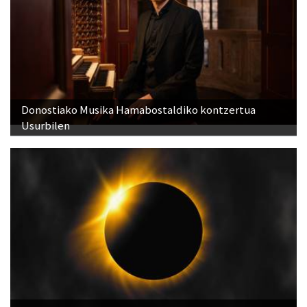
Donostiako Musika Hamabostaldiko kontzertua
Usurbilen