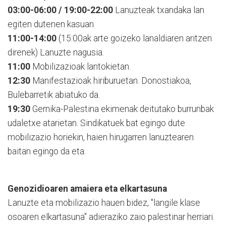
03:00-06:00 / 19:00-22:00
Lanuzteak txandaka lan
egiten dutenen kasuan.
11:00-14:00
(15:00ak arte goizeko lanaldiaren aritzen
direnek) Lanuzte nagusia.
11:00
Mobilizazioak lantokietan.
12:30
Manifestazioak hiriburuetan. Donostiakoa,
Bulebarretik abiatuko da.
19:30
Gernika-Palestina ekimenak deitutako burrunbak
udaletxe atarietan. Sindikatuek bat egingo dute
mobilizazio horiekin, haien hirugarren lanuztearen
baitan egingo da eta.
Genozidioaren amaiera eta elkartasuna
Lanuzte eta mobilizazio hauen bidez, "langile klase
osoaren elkartasuna" adieraziko zaio palestinar herriari.