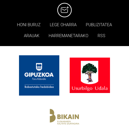
HONI BURUZ
LEGE OHARRA
PUBLIZITATEA
ARAUAK
HARREMANETARAKO
RSS