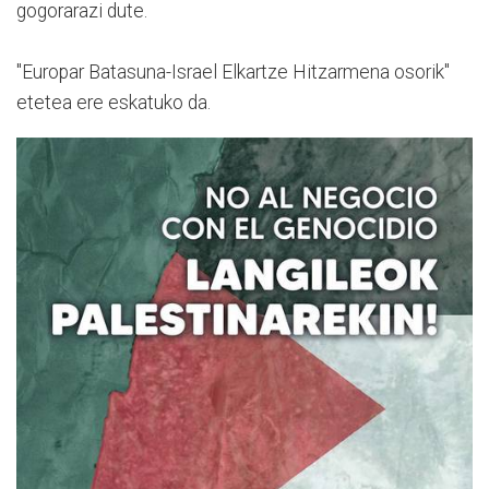
gogorarazi dute.
"Europar Batasuna-Israel Elkartze Hitzarmena osorik"
etetea ere eskatuko da.