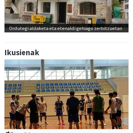
Ordutegi aldaketa eta etenaldi gehiago zerbitzuetan
Ikusienak