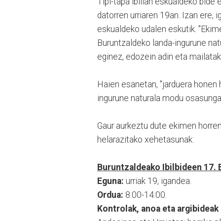
Tipi-tapa ibilian eskualdeko bid
datorren urriaren 19an. Izan ere,
eskualdeko udalen eskutik. "Ekim
Buruntzaldeko landa-ingurune natu
eginez, edozein adin eta mailatak
Haien esanetan, "jarduera honen 
ingurune naturala modu osasungar
Gaur aurkeztu dute ekimen horren
helarazitako xehetasunak:
Buruntzaldeako Ibilbideen 17.
Eguna:
urriak 19, igandea.
Ordua:
8:00-14:00.
Kontrolak, anoa eta argibideak 