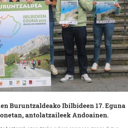
den Buruntzaldeako Ibilbideen 17. Eguna
honetan, antolatzaileek Andoainen.