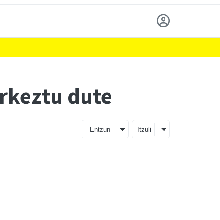
rkeztu dute
Entzun
Itzuli