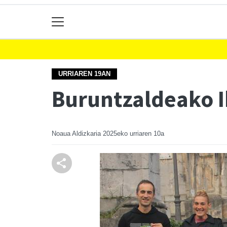
URRIAREN 19AN
Buruntzaldeako I
Noaua Aldizkaria
2025eko urriaren 10a