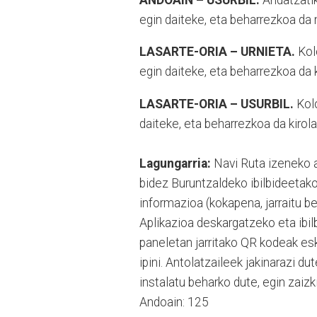
egin daiteke, eta beharrezkoa da
LASARTE-ORIA – URNIETA.
Kolo
egin daiteke, eta beharrezkoa da 
LASARTE-ORIA – USURBIL.
Kolo
daiteke, eta beharrezkoa da kirol
Lagungarria:
Navi Ruta izeneko 
bidez Buruntzaldeko ibilbideeta
informazioa (kokapena, jarraitu b
Aplikazioa deskargatzeko eta ibil
paneletan jarritako QR kodeak esk
ipini. Antolatzaileek jakinarazi d
instalatu beharko dute, egin zaizki
Andoain: 125