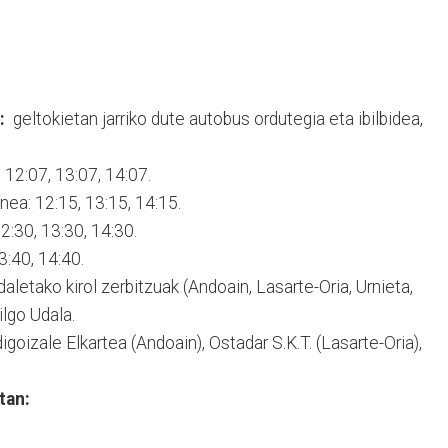
:
geltokietan jarriko dute autobus ordutegia eta ibilbidea,
: 12:07, 13:07, 14:07.
unea: 12:15, 13:15, 14:15.
2:30, 13:30, 14:30.
3:40, 14:40.
letako kirol zerbitzuak (Andoain, Lasarte-Oria, Urnieta,
ilgo Udala.
oizale Elkartea (Andoain), Ostadar S.K.T. (Lasarte-Oria),
tan: