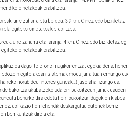
 mendiko oinetakoak erabiltzea.
reak, urre zaharra eta berdea; 3,9 km. Oinez edo bizikletaz
kirola egiteko oinetakoak erabiltzea.
reak, urre zaharra eta laranja; 4 km. Oinez edo bizikletaz egi
a egiteko oinetakoak erabiltzea.
aplikazioa dago, telefono mugikorrentzat egokia dena; hone
ko edozein egiterakoan, sistemak modu jarraituan emango d
eharreko norabidea, interes-guneak…) jaso ahal izango da.
bide bakoitza aktibatzeko udalerri bakoitzean jarriak dauden
aneatu beharko dira edota herri bakoitzari dagokion klabea
utenez, aplikazio hori lehendik deskargatua dutenek berriz
on berrikuntzak direla eta.