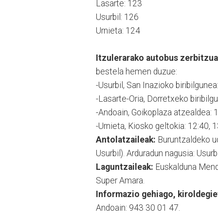
Lasarte: 123
Usurbil: 126
Urnieta: 124
Itzulerarako autobus zerbitzua
bestela hemen duzue:
-Usurbil, San Inazioko biribilgunea
-Lasarte-Oria, Dorretxeko biribilg
-Andoain, Goikoplaza atzealdea: 1
-Urnieta, Kiosko geltokia: 12:40, 1
Antolatzaileak:
Buruntzaldeko uda
Usurbil). Arduradun nagusia: Usurb
Laguntzaileak:
Euskalduna Mendig
Super Amara.
Informazio gehiago, kiroldegie
Andoain: 943 30 01 47.