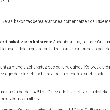
lazan.
uko. Beraz, bakoitzak berea eramatea gomendatzen da. Bideet
.
erri bakoitzaren kolorean:
Andoain urdina, Lasarte-Oria ur
l laranja. Udalerri guztietan bideei buruzko informazio panela
untza mendia zeharkatuz edo gailurra eginda. Koloreak: urdi
oinez egin daiteke, eta beharrezkoa da mendiko oinetakoak
urdina eta berdea; 4,8 km. Oinez edo bizikletaz egin daiteke,
 oinetakoak erabiltzea.
barrena. Koloreak, urdina eta laranja; 14,9 km. Soilik oinez