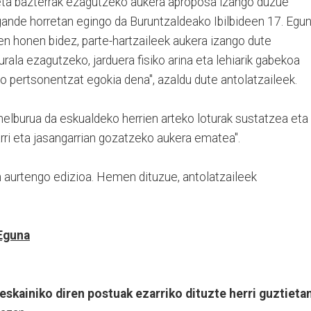
e eta bazterrak ezagutzeko aukera aproposa izango duzue
 igande horretan egingo da Buruntzaldeako Ibilbideen 17. Egun
en honen bidez, parte-hartzaileek aukera izango dute
rala ezagutzeko, jarduera fisiko arina eta lehiarik gabekoa
o pertsonentzat egokia dena", azaldu dute antolatzaileek.
helburua da eskualdeko herrien arteko loturak sustatzea eta
ri eta jasangarrian gozatzeko aukera ematea".
 aurtengo edizioa. Hemen dituzue, antolatzaileek
 Eguna
eskainiko diren postuak ezarriko dituzte herri guztietan