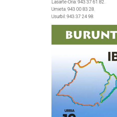
Lasarte-Oria: 943 37 61 82.
Urnieta: 943 00 83 28.
Usurbil: 943 37 24 98.