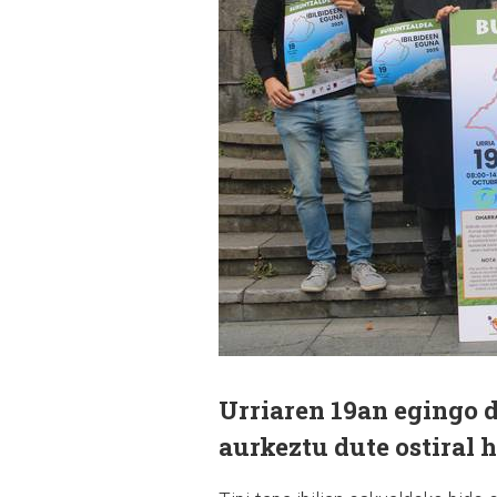
Urriaren 19an egingo 
aurkeztu dute ostiral 