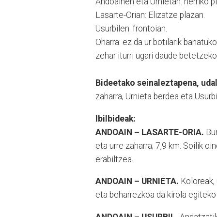
Andoainen eta Urnietan: herriko p
Lasarte-Orian: Elizatze plazan.
Usurbilen :frontoian.
Oharra: ez da ur botilarik banat
zehar iturri ugari daude betetzeko
Bideetako seinaleztapena, udal
zaharra, Urnieta berdea eta Usurbi
Ibilbideak:
ANDOAIN – LASARTE-ORIA.
Bur
eta urre zaharra; 7,9 km. Soilik 
erabiltzea.
ANDOAIN – URNIETA.
Koloreak, 
eta beharrezkoa da kirola egiteko
ANDOAIN – USURBIL.
Andatzatik 