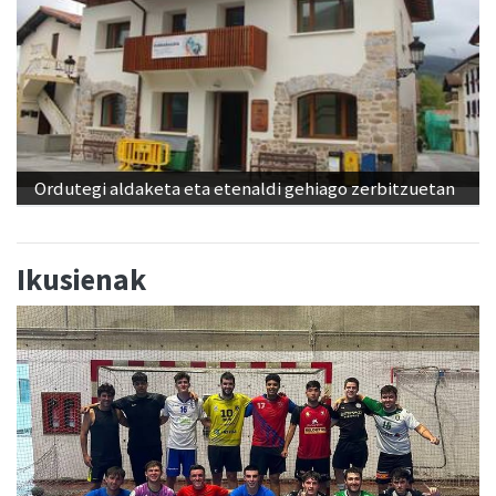
Ordutegi aldaketa eta etenaldi gehiago zerbitzuetan
Ikusienak