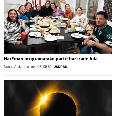
HarEman programarako parte hartzaile bila
Noaua Aldizkaria
abu 06, 09:52
USURBIL