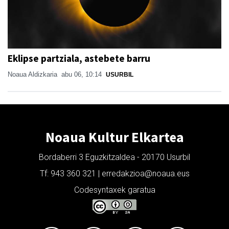
Eklipse partziala, astebete barru
Noaua Aldizkaria
abu 06, 10:14
USURBIL
Noaua Kultur Elkartea
Bordaberri 3 Eguzkitzaldea - 20170 Usurbil
Tf: 943 360 321 | erredakzioa@noaua.eus
Codesyntaxek garatua