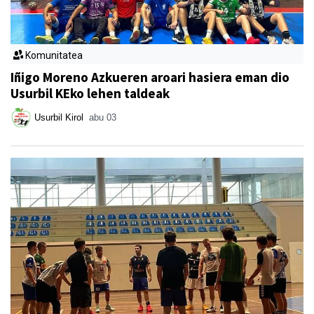
Komunitatea
Iñigo Moreno Azkueren aroari hasiera eman dio
Usurbil KEko lehen taldeak
Usurbil Kirol
abu 03