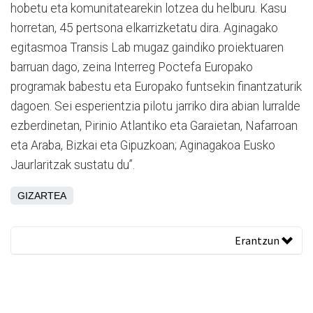
hobetu eta komunitatearekin lotzea du helburu. Kasu
horretan, 45 pertsona elkarrizketatu dira. Aginagako
egitasmoa Transis Lab mugaz gaindiko proiektuaren
barruan dago, zeina Interreg Poctefa Europako
programak babestu eta Europako funtsekin finantzaturik
dagoen. Sei esperientzia pilotu jarriko dira abian lurralde
ezberdinetan, Pirinio Atlantiko eta Garaietan, Nafarroan
eta Araba, Bizkai eta Gipuzkoan; Aginagakoa Eusko
Jaurlaritzak sustatu du”.
GIZARTEA
Erantzun