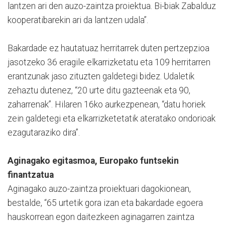
lantzen ari den auzo-zaintza proiektua. Bi-biak Zabalduz
kooperatibarekin ari da lantzen udala”.
Bakardade ez hautatuaz herritarrek duten pertzepzioa
jasotzeko 36 eragile elkarrizketatu eta 109 herritarren
erantzunak jaso zituzten galdetegi bidez. Udaletik
zehaztu dutenez, “20 urte ditu gazteenak eta 90,
zaharrenak”. Hilaren 16ko aurkezpenean, “datu horiek
zein galdetegi eta elkarrizketetatik ateratako ondorioak
ezagutaraziko dira”.
Aginagako egitasmoa, Europako funtsekin
finantzatua
Aginagako auzo-zaintza proiektuari dagokionean,
bestalde, “65 urtetik gora izan eta bakardade egoera
hauskorrean egon daitezkeen aginagarren zaintza