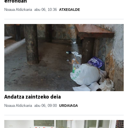
errondan
Noaua Aldizkaria
abu 06, 10:36
ATXEGALDE
Andatza zaintzeko deia
Noaua Aldizkaria
abu 06, 09:00
URDAIAGA