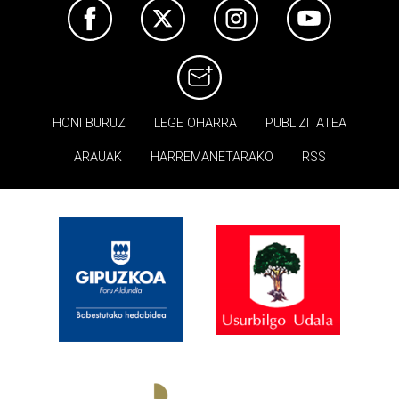
HONI BURUZ
LEGE OHARRA
PUBLIZITATEA
ARAUAK
HARREMANETARAKO
RSS