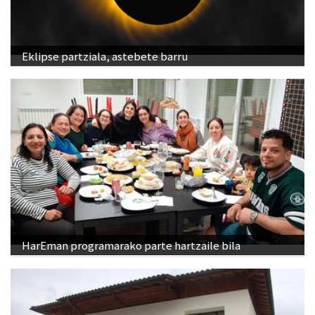
Eklipse partziala, astebete barru
HarEman programarako parte hartzaile bila