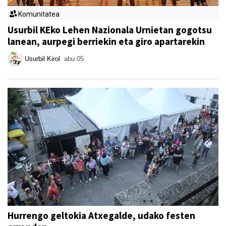
Komunitatea
Usurbil KEko Lehen Nazionala Urnietan gogotsu
lanean, aurpegi berriekin eta giro apartarekin
Usurbil Kirol
abu 05
Hurrengo geltokia Atxegalde, udako festen