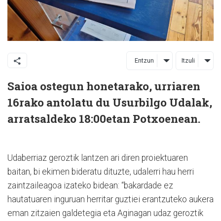
Entzun
Itzuli
Saioa ostegun honetarako, urriaren
16rako antolatu du Usurbilgo Udalak,
arratsaldeko 18:00etan Potxoenean.
Udaberriaz geroztik lantzen ari diren proiektuaren
baitan, bi ekimen bideratu dituzte, udalerri hau herri
zaintzaileagoa izateko bidean: “bakardade ez
hautatuaren inguruan herritar guztiei erantzuteko aukera
eman zitzaien galdetegia eta Aginagan udaz geroztik