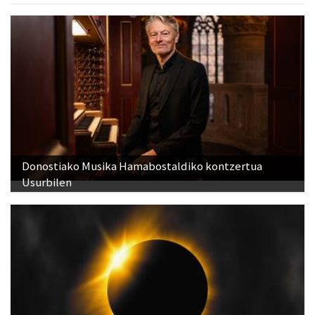
Donostiako Musika Hamabostaldiko kontzertua
Usurbilen