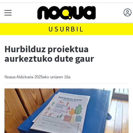
USURBIL
Hurbilduz proiektua
aurkeztuko dute gaur
Noaua Aldizkaria
2025eko urriaren 16a