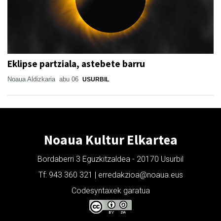
Eklipse partziala, astebete barru
Noaua Aldizkaria
abu 06
USURBIL
Noaua Kultur Elkartea
Bordaberri 3 Eguzkitzaldea - 20170 Usurbil
Tf: 943 360 321 | erredakzioa@noaua.eus
Codesyntaxek garatua