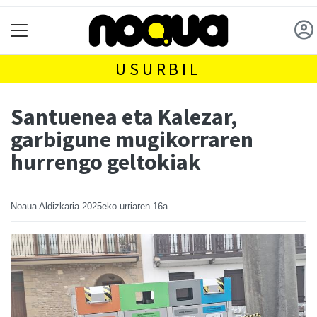
USURBIL
Santuenea eta Kalezar,
garbigune mugikorraren
hurrengo geltokiak
Noaua Aldizkaria
2025eko urriaren 16a