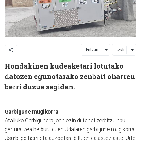
Entzun
Itzuli
Hondakinen kudeaketari lotutako
datozen egunotarako zenbait oharren
berri duzue segidan.
Garbigune mugikorra
Atalluko Garbigunera joan ezin dutenei zerbitzu hau
gerturatzea helburu duen Udalaren garbigune mugikorra
Usurbilgo herri eta auzoetan ibiltzen da astez aste. Urte