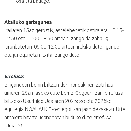
osatuta badago.
Atalluko garbigunea
Irailaren 15az geroztik, astelehenetik ostiralera, 10:15-
12:50 eta 16:00-18:50 artean izango da zabalik;
larunbatetan, 09:00-12:50 artean irekiko dute. Igande
eta jai-egunetan itxita izango dute.
Errefusa:
Bi igandean behin biltzen den hondakinen zati hau
urriaren 26an jasoko dute berriz. Gogoan izan, errefusa
biltzeko Usurbilgo Udalaren 2025eko eta 2026ko
egutegia NOAUA! K.E.-ren egoitzan jaso dezakezu. Urte
amaiera bitarte, igandeotan bilduko dute errefusa:
-Urria: 26.