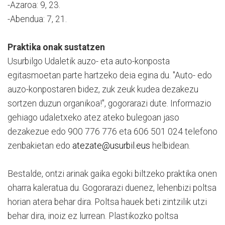
-Azaroa: 9, 23.
-Abendua: 7, 21.
Praktika onak sustatzen
Usurbilgo Udaletik auzo- eta auto-konposta
egitasmoetan parte hartzeko deia egina du. "Auto- edo
auzo-konpostaren bidez, zuk zeuk kudea dezakezu
sortzen duzun organikoa!", gogorarazi dute. Informazio
gehiago udaletxeko atez ateko bulegoan jaso
dezakezue edo 900 776 776 eta 606 501 024 telefono
zenbakietan edo
atezate@usurbil.eus
helbidean.
Bestalde, ontzi arinak gaika egoki biltzeko praktika onen
oharra kaleratua du. Gogorarazi duenez, lehenbizi poltsa
horian atera behar dira. Poltsa hauek beti zintzilik utzi
behar dira, inoiz ez lurrean. Plastikozko poltsa