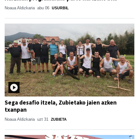
Noaua Aldizkaria
abu 06
USURBIL
Sega desafio itzela, Zubietako jaien azken
txanpan
Noaua Aldizkaria
uzt 31
ZUBIETA