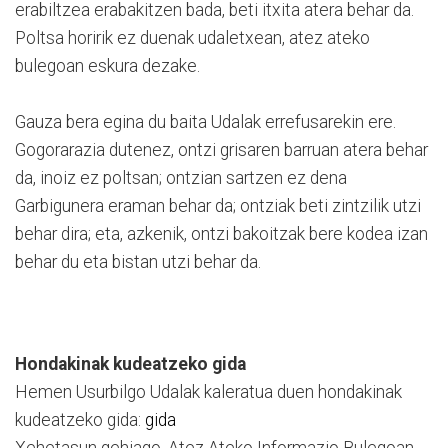
erabiltzea erabakitzen bada, beti itxita atera behar da.
Poltsa horirik ez duenak udaletxean, atez ateko
bulegoan eskura dezake.
Gauza bera egina du baita Udalak errefusarekin ere.
Gogorarazia dutenez, ontzi grisaren barruan atera behar
da, inoiz ez poltsan; ontzian sartzen ez dena
Garbigunera eraman behar da; ontziak beti zintzilik utzi
behar dira; eta, azkenik, ontzi bakoitzak bere kodea izan
behar du eta bistan utzi behar da.
Hondakinak kudeatzeko gida
Hemen Usurbilgo Udalak kaleratua duen hondakinak
kudeatzeko gida:
gida
Xehetasun gehiago, Atez Ateko Informazio Bulegoan