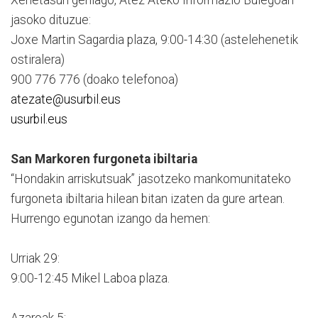
jasoko dituzue:
Joxe Martin Sagardia plaza, 9:00-14:30 (astelehenetik
ostiralera)
900 776 776 (doako telefonoa)
atezate@usurbil.eus
usurbil.eus
San Markoren furgoneta ibiltaria
“Hondakin arriskutsuak” jasotzeko mankomunitateko
furgoneta ibiltaria hilean bitan izaten da gure artean.
Hurrengo egunotan izango da hemen:
Urriak 29:
9:00-12:45 Mikel Laboa plaza.
Azaroak 5: