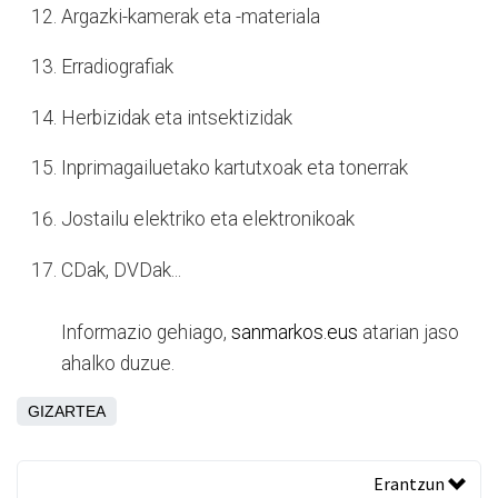
Argazki-kamerak eta -materiala
Erradiografiak
Herbizidak eta intsektizidak
Inprimagailuetako kartutxoak eta tonerrak
Jostailu elektriko eta elektronikoak
CDak, DVDak...
Informazio gehiago,
sanmarkos.eus
atarian jaso
ahalko duzue.
GIZARTEA
Erantzun