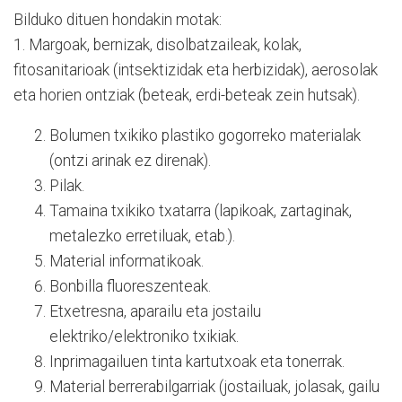
Bilduko dituen hondakin motak:
1. Margoak, bernizak, disolbatzaileak, kolak,
fitosanitarioak (intsektizidak eta herbizidak), aerosolak
eta horien ontziak (beteak, erdi-beteak zein hutsak).
Bolumen txikiko plastiko gogorreko materialak
(ontzi arinak ez direnak).
Pilak.
Tamaina txikiko txatarra (lapikoak, zartaginak,
metalezko erretiluak, etab.).
Material informatikoak.
Bonbilla fluoreszenteak.
Etxetresna, aparailu eta jostailu
elektriko/elektroniko txikiak.
Inprimagailuen tinta kartutxoak eta tonerrak.
Material berrerabilgarriak (jostailuak, jolasak, gailu