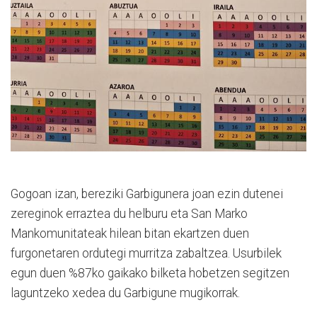
Gogoan izan, bereziki Garbigunera joan ezin dutenei
zereginok erraztea du helburu eta San Marko
Mankomunitateak hilean bitan ekartzen duen
furgonetaren ordutegi murritza zabaltzea. Usurbilek
egun duen %87ko gaikako bilketa hobetzen segitzen
laguntzeko xedea du Garbigune mugikorrak.