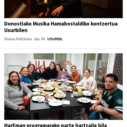
Donostiako Musika Hamabostaldiko kontzertua
Usurbilen
Noaua Aldizkaria
abu 06
USURBIL
HarEman programarako parte hartzaile bila