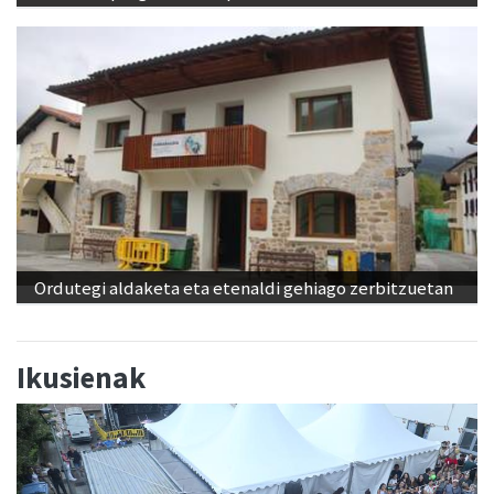
Ordutegi aldaketa eta etenaldi gehiago zerbitzuetan
Ikusienak