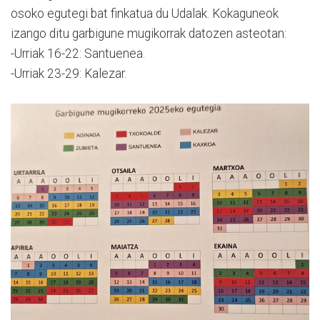
osoko egutegi bat finkatua du Udalak. Kokaguneok
izango ditu garbigune mugikorrak datozen asteotan:
-Urriak 16-22: Santuenea.
-Urriak 23-29: Kalezar.