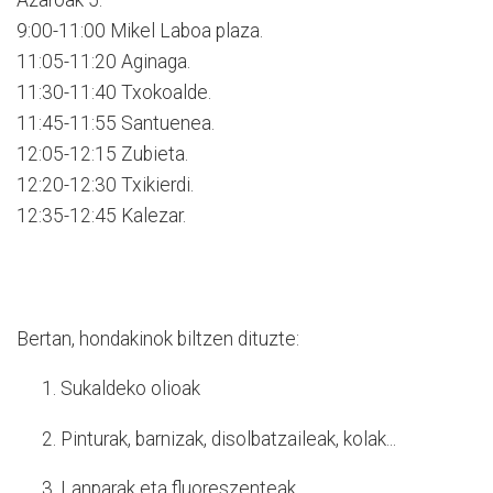
9:00-11:00 Mikel Laboa plaza.
11:05-11:20 Aginaga.
11:30-11:40 Txokoalde.
11:45-11:55 Santuenea.
12:05-12:15 Zubieta.
12:20-12:30 Txikierdi.
12:35-12:45 Kalezar.
Bertan, hondakinok biltzen dituzte:
Sukaldeko olioak
Pinturak, barnizak, disolbatzaileak, kolak...
Lanparak eta fluoreszenteak