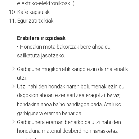
elektriko-elektronikoak...).
Kafe kapsulak.
Egur zati txikiak.
Erabilera irizpideak
• Hondakin mota bakoitzak bere ahoa du,
sailkatuta jasotzeko.
Garbigune mugikorretik kanpo ezin da materialik
utzi.
Utzi nahi den hondakinaren bolumenak ezin du
dagokion ahoan ezer sartzea eragotzi:
beraz,
hondakina ahoa baino handiagoa bada, Atalluko
garbigunera eraman behar da.
Garbigunera eraman beharko da utzi nahi den
hondakina material desberdinen
nahasketaz