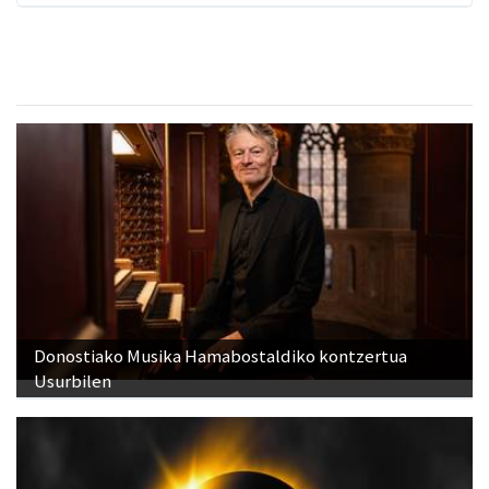
Donostiako Musika Hamabostaldiko kontzertua
Usurbilen