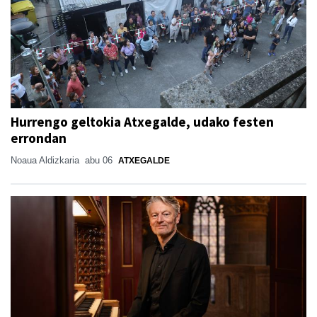
Hurrengo geltokia Atxegalde, udako festen
errondan
Noaua Aldizkaria
abu 06
ATXEGALDE