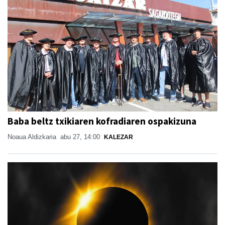
Baba beltz txikiaren kofradiaren ospakizuna
Noaua Aldizkaria
abu 27, 14:00
KALEZAR