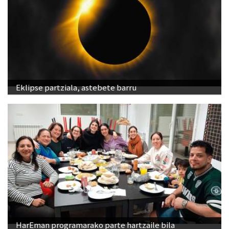
Eklipse partziala, astebete barru
HarEman programarako parte hartzaile bila