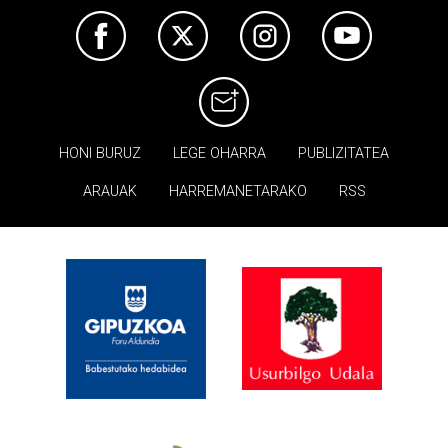
HONI BURUZ
LEGE OHARRA
PUBLIZITATEA
ARAUAK
HARREMANETARAKO
RSS