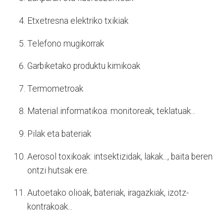
Etxetresna elektriko txikiak
Telefono mugikorrak
Garbiketako produktu kimikoak
Termometroak
Material informatikoa: monitoreak, teklatuak...
Pilak eta bateriak
Aerosol toxikoak: intsektizidak, lakak..., baita beren
ontzi hutsak ere.
Autoetako olioak, bateriak, iragazkiak, izotz-
kontrakoak...