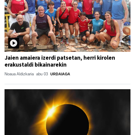
Jaien amaiera izerdi patsetan, herri kirolen
erakustaldi bikainarekin
Noaua Aldizkaria
abu 03
URDAIAGA