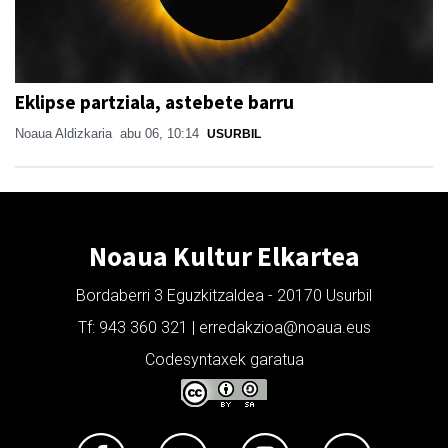
Eklipse partziala, astebete barru
Noaua Aldizkaria
abu 06, 10:14
USURBIL
Noaua Kultur Elkartea
Bordaberri 3 Eguzkitzaldea - 20170 Usurbil
Tf: 943 360 321 | erredakzioa@noaua.eus
Codesyntaxek garatua