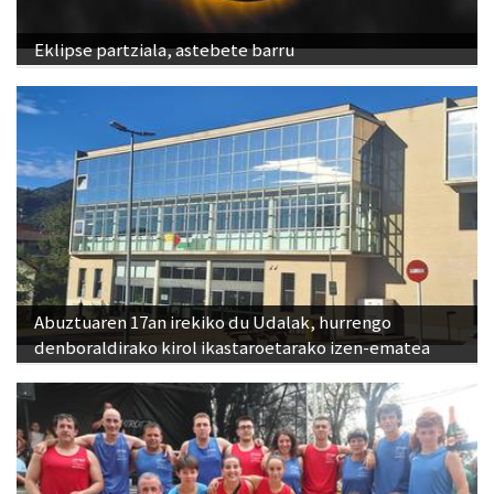
Eklipse partziala, astebete barru
Abuztuaren 17an irekiko du Udalak, hurrengo
denboraldirako kirol ikastaroetarako izen-ematea