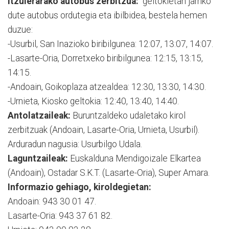
Itzulerarako autobus zerbitzua:
geltokietan jarriko
dute autobus ordutegia eta ibilbidea, bestela hemen
duzue:
-Usurbil, San Inazioko biribilgunea: 12:07, 13:07, 14:07.
-Lasarte-Oria, Dorretxeko biribilgunea: 12:15, 13:15,
14:15.
-Andoain, Goikoplaza atzealdea: 12:30, 13:30, 14:30.
-Urnieta, Kiosko geltokia: 12:40, 13:40, 14:40.
Antolatzaileak:
Buruntzaldeko udaletako kirol
zerbitzuak (Andoain, Lasarte-Oria, Urnieta, Usurbil).
Arduradun nagusia: Usurbilgo Udala.
Laguntzaileak:
Euskalduna Mendigoizale Elkartea
(Andoain), Ostadar S.K.T. (Lasarte-Oria), Super Amara.
Informazio gehiago, kiroldegietan:
Andoain: 943 30 01 47.
Lasarte-Oria: 943 37 61 82.