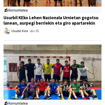
Komunitatea
Usurbil KEko Lehen Nazionala Urnietan gogotsu
lanean, aurpegi berriekin eta giro apartarekin
Usurbil Kirol
abu 05
Komunitatea