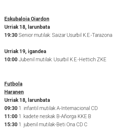
Eskubaloia Oiardon
Urriak 18, larunbata
19:30
Senior mutilak: Saizar Usurbil K.E.-Tarazona
Urriak 19, igandea
10:00
Jubenil mutilak: Usurbil K.E.-Hettich ZKE
Futbola
Haranen
Urriak 18, larunbata
09:30
1. infantil mutilak A-Internacional CD
11:00
1. kadete neskak B-Añorga KKE B
15:30
1. jubenil mutilak-Beti Ona CD C