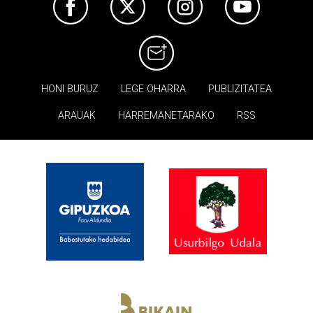
HONI BURUZ
LEGE OHARRA
PUBLIZITATEA
ARAUAK
HARREMANETARAKO
RSS