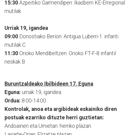
15:30
Azpeitiko Garmendipen: Ikasberri KE-Erregional
mutilak
Urriak 19, igandea
09:00
Donostiako Berion: Antigua Luberri-1. infanti
mutilak C
11:30
Orioko Mendibeltzen: Orioko FT-F-8 infantil
neskak B
Buruntzaldeako Ibilbideen 17. Eguna
Eguna:
urriak 19, igandea.
Ordua:
8:00-14:00.
Kontrolak, anoa eta argibideak eskainiko diren
postuak ezarriko dituzte herri guztietan:
Andoainen eta Urnietan: herriko plazan.
Lasarte-Orian: Elizatze plazan.