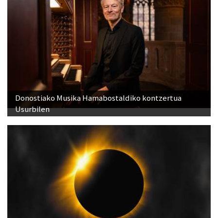
Donostiako Musika Hamabostaldiko kontzertua
Usurbilen