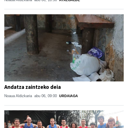
Andatza zaintzeko deia
Noaua Aldizkaria
abu 06, 09:00
URDAIAGA