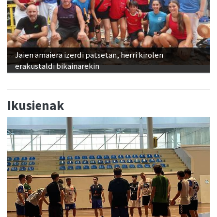
Jaien amaiera izerdi patsetan, herri kirolen
erakustaldi bikainarekin
Ikusienak