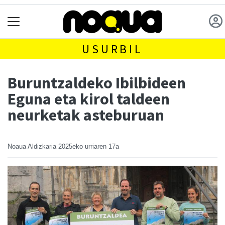
USURBIL
Buruntzaldeko Ibilbideen
Eguna eta kirol taldeen
neurketak asteburuan
Noaua Aldizkaria
2025eko urriaren 17a