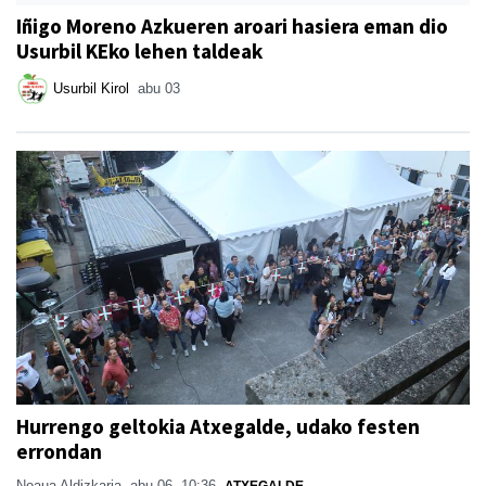
Iñigo Moreno Azkueren aroari hasiera eman dio
Usurbil KEko lehen taldeak
Usurbil Kirol
abu 03
Hurrengo geltokia Atxegalde, udako festen
errondan
Noaua Aldizkaria
abu 06, 10:36
ATXEGALDE