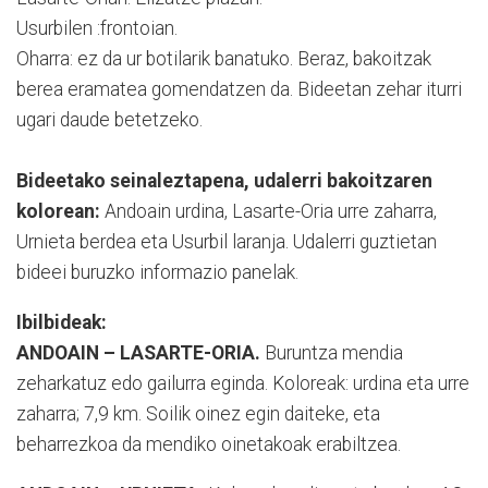
Usurbilen :frontoian.
Oharra: ez da ur botilarik banatuko. Beraz, bakoitzak
berea eramatea gomendatzen da. Bideetan zehar iturri
ugari daude betetzeko.
Bideetako seinaleztapena, udalerri bakoitzaren
kolorean:
Andoain urdina, Lasarte-Oria urre zaharra,
Urnieta berdea eta Usurbil laranja. Udalerri guztietan
bideei buruzko informazio panelak.
Ibilbideak:
ANDOAIN – LASARTE-ORIA.
Buruntza mendia
zeharkatuz edo gailurra eginda. Koloreak: urdina eta urre
zaharra; 7,9 km. Soilik oinez egin daiteke, eta
beharrezkoa da mendiko oinetakoak erabiltzea.