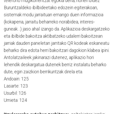
telefono mugikorrentzat egokia dena; honen bidez
Buruntzaldeko ibilbideetako edozein egiterakoan,
sistemak modu jarraituan emango duen informazioa
(kokapena, jarraitu beharreko norabidea, interes-
guneak…) jaso ahal izango da. Aplikazioa deskargatzeko
eta ibilbide bakoitza aktibatzeko udalerri bakoitzean
jarriak dauden paneletan jarritako QR kodeak eskaneatu
beharko dira edota herri bakoitzari dagokion klabea ipini.
Antolatzaileek jakinarazi dutenez, aplikazio hori
lehendik deskargatua dutenek berriz instalatu beharko
dute, egin zaizkion berrikuntzak direla eta.
Andoain: 125
Lasarte: 123
Usurbil: 126
Urnieta: 124