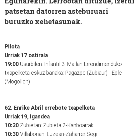
Egunarekin. Lerrootan dituzue, izerdi
patsetan datorren asteburuari
buruzko xehetasunak.
Pilota
Urriak 17 ostirala
19:00
Usurbilen: Infantil 3. Mailan Errendimenduko
txapelketa eskuz banaka: Pagazpe (Zubiaur) - Eple
(Mogollon)
62. Enrike Abril errebote txapelketa
Urriak 19, igandea
10:30
Zubietan: Zubieta 2-Kanboarrak
10:30
Villabonan: Luzean-Zaharrer Segi