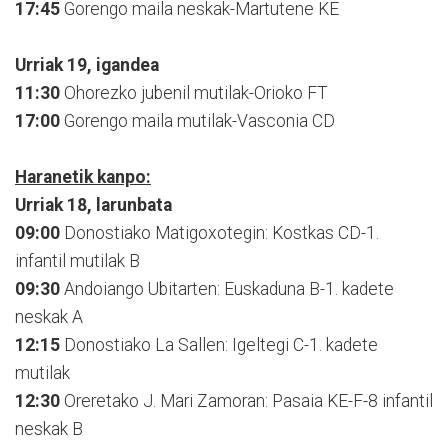
17:45
Gorengo maila neskak-Martutene KE
Urriak 19, igandea
11:30
Ohorezko jubenil mutilak-Orioko FT
17:00
Gorengo maila mutilak-Vasconia CD
Haranetik kanpo:
Urriak 18, larunbata
09:00
Donostiako Matigoxotegin: Kostkas CD-1.
infantil mutilak B
09:30
Andoiango Ubitarten: Euskaduna B-1. kadete
neskak A
12:15
Donostiako La Sallen: Igeltegi C-1. kadete
mutilak
12:30
Oreretako J. Mari Zamoran: Pasaia KE-F-8 infantil
neskak B