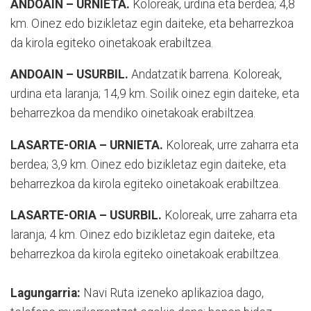
ANDOAIN – URNIETA.
Koloreak, urdina eta berdea; 4,8
km. Oinez edo bizikletaz egin daiteke, eta beharrezkoa
da kirola egiteko oinetakoak erabiltzea.
ANDOAIN – USURBIL.
Andatzatik barrena. Koloreak,
urdina eta laranja; 14,9 km. Soilik oinez egin daiteke, eta
beharrezkoa da mendiko oinetakoak erabiltzea.
LASARTE-ORIA – URNIETA.
Koloreak, urre zaharra eta
berdea; 3,9 km. Oinez edo bizikletaz egin daiteke, eta
beharrezkoa da kirola egiteko oinetakoak erabiltzea.
LASARTE-ORIA – USURBIL.
Koloreak, urre zaharra eta
laranja; 4 km. Oinez edo bizikletaz egin daiteke, eta
beharrezkoa da kirola egiteko oinetakoak erabiltzea.
Lagungarria:
Navi Ruta izeneko aplikazioa dago,