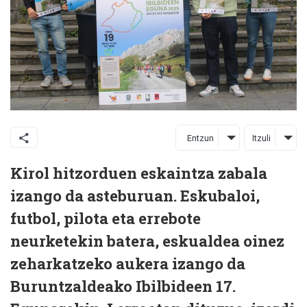
Entzun
Itzuli
Kirol hitzorduen eskaintza zabala
izango da asteburuan. Eskubaloi,
futbol, pilota eta errebote
neurketekin batera, eskualdea oinez
zeharkatzeko aukera izango da
Buruntzaldeako Ibilbideen 17.