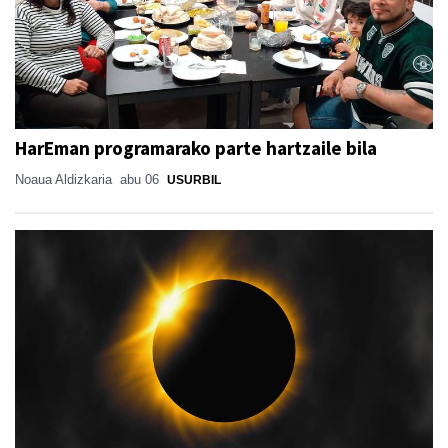
HarEman programarako parte hartzaile bila
Noaua Aldizkaria
abu 06
USURBIL