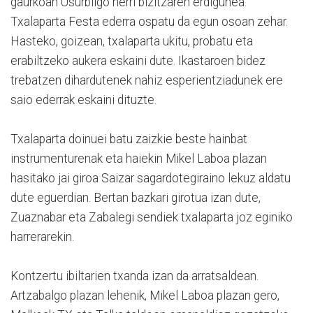
gaurkoan Usurbilgo herri bizitzaren erdigunea.
Txalaparta Festa ederra ospatu da egun osoan zehar.
Hasteko, goizean, txalaparta ukitu, probatu eta
erabiltzeko aukera eskaini dute. Ikastaroen bidez
trebatzen dihardutenek nahiz esperientziadunek ere
saio ederrak eskaini dituzte.
Txalaparta doinuei batu zaizkie beste hainbat
instrumenturenak eta haiekin Mikel Laboa plazan
hasitako jai giroa Saizar sagardotegiraino lekuz aldatu
dute eguerdian. Bertan bazkari girotua izan dute,
Zuaznabar eta Zabalegi sendiek txalaparta joz eginiko
harrerarekin.
Kontzertu ibiltarien txanda izan da arratsaldean.
Artzabalgo plazan lehenik, Mikel Laboa plazan gero,