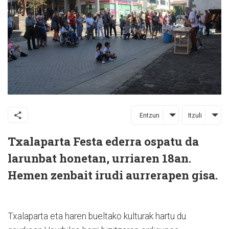
Entzun
Itzuli
Txalaparta Festa ederra ospatu da
larunbat honetan, urriaren 18an.
Hemen zenbait irudi aurrerapen gisa.
Txalaparta eta haren bueltako kulturak hartu du