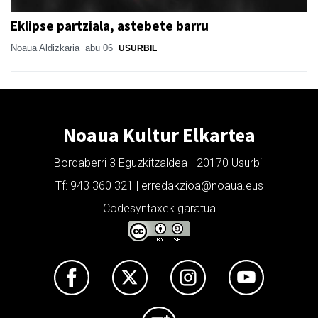
Eklipse partziala, astebete barru
Noaua Aldizkaria
abu 06
USURBIL
Noaua Kultur Elkartea
Bordaberri 3 Eguzkitzaldea - 20170 Usurbil
Tf: 943 360 321 | erredakzioa@noaua.eus
Codesyntaxek garatua