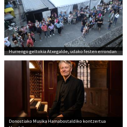
Hurrengo geltokia Atxegalde, udako festen errondan
Donostiako Musika Hamabostaldiko kontzertua