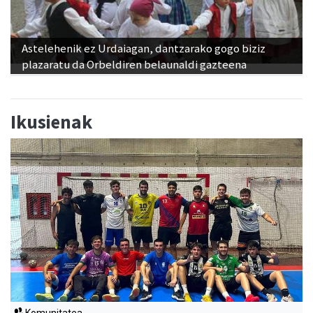
Astelehenik ez Urdaiagan, dantzarako gogo biziz
plazaratu da Orbeldiren belaunaldi gazteena
Ikusienak