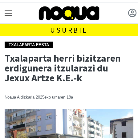
USURBIL
TXALAPARTA FESTA
Txalaparta herri bizitzaren
erdigunera itzularazi du
Jexux Artze K.E.-k
Noaua Aldizkaria
2025eko urriaren 18a