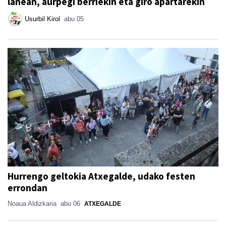
lanean, aurpegi berriekin eta giro apartarekin
Usurbil Kirol
abu 05
Hurrengo geltokia Atxegalde, udako festen
errondan
Noaua Aldizkaria
abu 06
ATXEGALDE