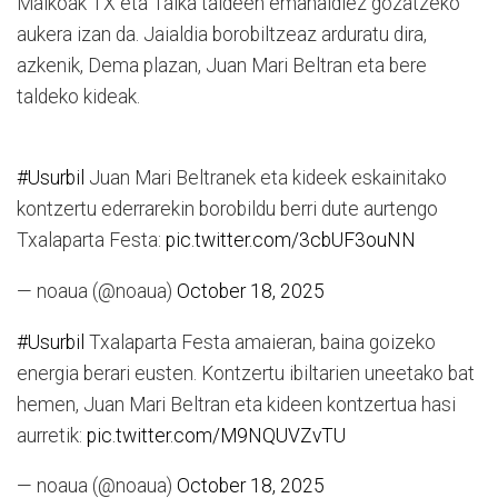
Malkoak TX eta Talka taldeen emanaldiez gozatzeko
aukera izan da. Jaialdia borobiltzeaz arduratu dira,
azkenik, Dema plazan, Juan Mari Beltran eta bere
taldeko kideak.
#Usurbil
Juan Mari Beltranek eta kideek eskainitako
kontzertu ederrarekin borobildu berri dute aurtengo
Txalaparta Festa:
pic.twitter.com/3cbUF3ouNN
— noaua (@noaua)
October 18, 2025
#Usurbil
Txalaparta Festa amaieran, baina goizeko
energia berari eusten. Kontzertu ibiltarien uneetako bat
hemen, Juan Mari Beltran eta kideen kontzertua hasi
aurretik:
pic.twitter.com/M9NQUVZvTU
— noaua (@noaua)
October 18, 2025