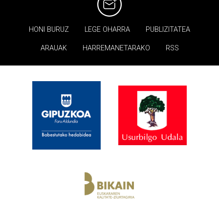
HONI BURUZ
LEGE OHARRA
PUBLIZITATEA
ARAUAK
HARREMANETARAKO
RSS