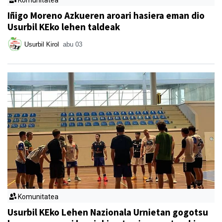
Komunitatea
Iñigo Moreno Azkueren aroari hasiera eman dio
Usurbil KEko lehen taldeak
Usurbil Kirol
abu 03
Komunitatea
Usurbil KEko Lehen Nazionala Urnietan gogotsu