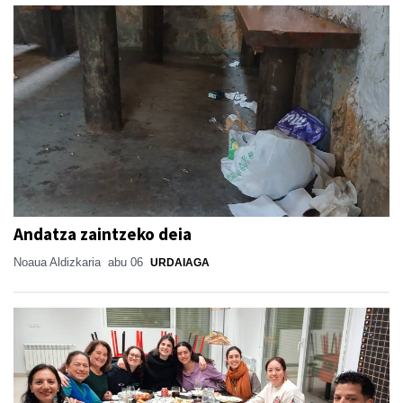
Andatza zaintzeko deia
Noaua Aldizkaria
abu 06
URDAIAGA