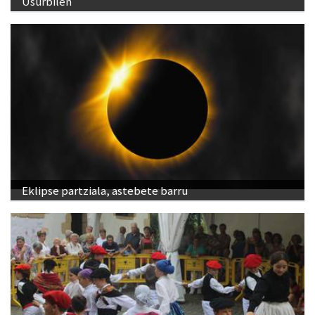
Usurbilen
Eklipse partziala, astebete barru