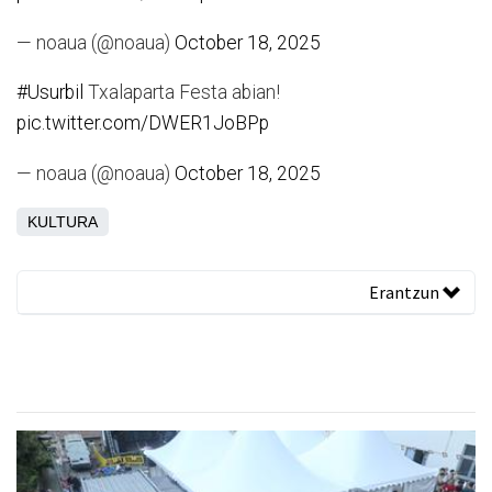
— noaua (@noaua)
October 18, 2025
#Usurbil
Txalaparta Festa abian!
pic.twitter.com/DWER1JoBPp
— noaua (@noaua)
October 18, 2025
KULTURA
Erantzun