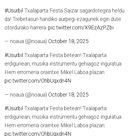
#Usurbil
Txalaparta Festa Saizar sagardotegira heldu
da! Trebetasun handiko aurpegi ezagunek egin dute
otordurako harrera:
pic.twitter.com/X9EzAzPZbi
— noaua (@noaua)
October 18, 2025
#Usurbil
Txalaparta Festa betean! Txalaparta
erdigunean, musika instrumentu gehiagoz inguratua.
Herri erromeria oraintxe Mikel Laboa plazan:
pic.twitter.com/OhbUqxdn4N
— noaua (@noaua)
October 18, 2025
#Usurbil
Txalaparta Festa betean! Txalaparta
erdigunean, musika instrumentu gehiagoz inguratua.
Herri erromeria oraintxe Mikel Laboa plazan:
pic.twitter.com/OhbUqxdn4N