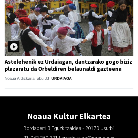
Astelehenik ez Urdaiagan, dantzarako gogo biziz
plazaratu da Orbeldiren belaunaldi gazteena
Noaua Aldizkaria
abu 03
URDAIAGA
Noaua Kultur Elkartea
Bordaberri 3 Eguzkitzaldea - 20170 Usurbil