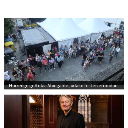
Hurrengo geltokia Atxegalde, udako festen errondan