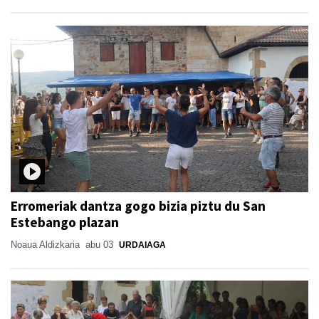
Erromeriak dantza gogo bizia piztu du San
Estebango plazan
Noaua Aldizkaria
abu 03
URDAIAGA