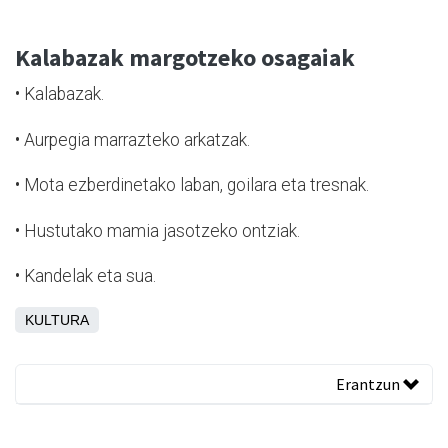
Kalabazak margotzeko osagaiak
•
Kalabazak.
•
Aurpegia marrazteko arkatzak.
•
Mota ezberdinetako laban, goilara eta tresnak.
•
Hustutako mamia jasotzeko ontziak.
•
Kandelak eta sua.
KULTURA
Erantzun