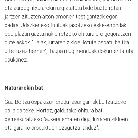
eta aurpegi itxurarekin argiztatuta bide bazterretan
jartzen zituzten aiton-amonen testigantzak egon
badira. Udazkeneko fruituak jasotzeko eske-errondak
edo plazan gaztainak erretzeko ohitura ere gogoratzen
dute askok. "Jaiak, lurraren zikloei lotuta ospatu baitira
urte luzez hemen", Taupa mugimenduak dokumentatuta
daukanez.
Naturarekin bat
Gau Beltza ospakizun eredu jasangarriak bultzatzeko
balia daiteke. Hortaz, galdutako ohitura bat
berreskuratzeko "aukera ematen digu, lurraren zikloen
eta garaiko produktuen ezagutza landuz".