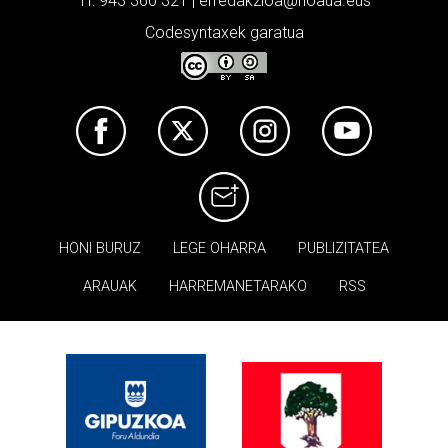
Tf: 943 360 321 | erredakzioa@noaua.eus
Codesyntaxek garatua
HONI BURUZ
LEGE OHARRA
PUBLIZITATEA
ARAUAK
HARREMANETARAKO
RSS