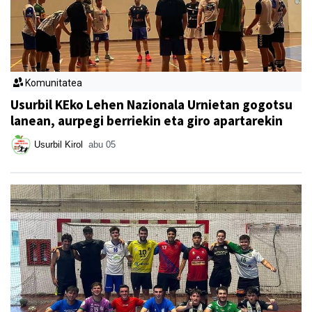
Komunitatea
Usurbil KEko Lehen Nazionala Urnietan gogotsu
lanean, aurpegi berriekin eta giro apartarekin
Usurbil Kirol
abu 05