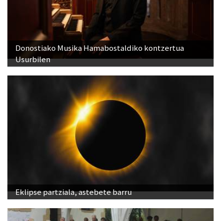
Donostiako Musika Hamabostaldiko kontzertua
Usurbilen
Eklipse partziala, astebete barru