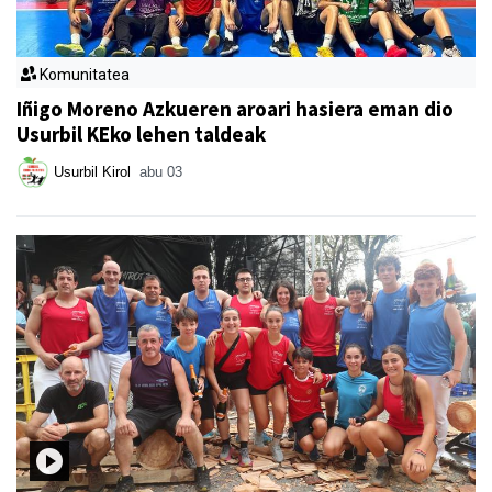
Komunitatea
Iñigo Moreno Azkueren aroari hasiera eman dio
Usurbil KEko lehen taldeak
Usurbil Kirol
abu 03