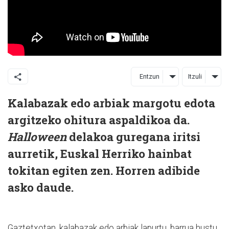
Entzun
Itzuli
Kalabazak edo arbiak margotu edota
argitzeko ohitura aspaldikoa da.
Halloween
delakoa guregana iritsi
aurretik, Euskal Herriko hainbat
tokitan egiten zen. Horren adibide
asko daude.
Gaztetxotan, kalabazak edo arbiak lapurtu, barrua hustu