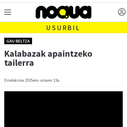
USURBIL
GAU BELTZA
Kalabazak apaintzeko
tailerra
Erredakzioa
2025eko urriaren 13a