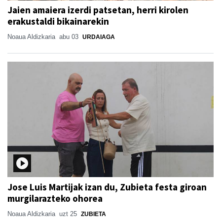
Jaien amaiera izerdi patsetan, herri kirolen
erakustaldi bikainarekin
Noaua Aldizkaria
abu 03
URDAIAGA
Jose Luis Martijak izan du, Zubieta festa giroan
murgilarazteko ohorea
Noaua Aldizkaria
uzt 25
ZUBIETA