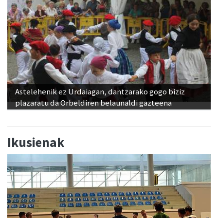
Astelehenik ez Urdaiagan, dantzarako gogo biziz
plazaratu da Orbeldiren belaunaldi gazteena
Ikusienak