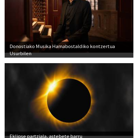
Donostiako Musika Hamabostaldiko kontzertua
Usurbilen
Eklipse partziala, astebete barru