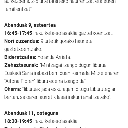
aurkezpena; 2-6 urte bitarteko haurrentzat eta euren
familientzat".
Abenduak 9, asteartea
16:45-17:45
Irakurketa-solasaldia gaztetxoentzat.
Nori zuzendua:
9 urtetik gorako haur eta
gaztetxoentzako.
Bideratzailea:
Yolanda Arrieta.
Zehaztasunak:
"Mintzagai izango dugun liburua
Euskadi Saria irabazi berri duen Karmele Mitxelenaren
"Aitona Floren" liburu ederra izango da".
Oharra:
"liburuak jada eskuragarri ditugu Liburutegian
bertan, saioaren aurretik lasai irakurri ahal izateko".
Abenduak 11, osteguna
18:30-19:45
Irakurketa-solasaldia.