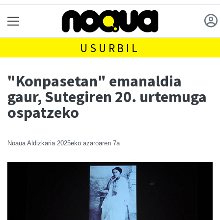
USURBIL
"Konpasetan" emanaldia
gaur, Sutegiren 20. urtemuga
ospatzeko
Noaua Aldizkaria
2025eko azaroaren 7a