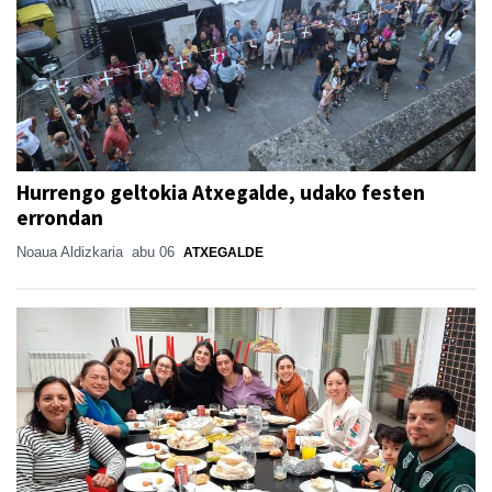
Hurrengo geltokia Atxegalde, udako festen
errondan
Noaua Aldizkaria
abu 06
ATXEGALDE