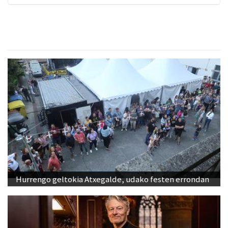
Hurrengo geltokia Atxegalde, udako festen errondan