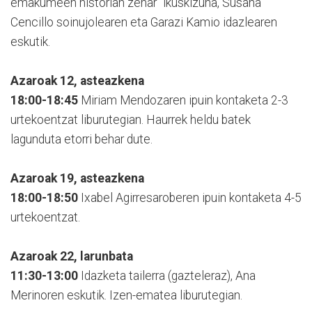
emakumeen historian zehar” ikuskizuna, Susana
Cencillo soinujolearen eta Garazi Kamio idazlearen
eskutik.
Azaroak 12, asteazkena
18:00-18:45
Miriam Mendozaren ipuin kontaketa 2-3
urtekoentzat liburutegian. Haurrek heldu batek
lagunduta etorri behar dute.
Azaroak 19, asteazkena
18:00-18:50
Ixabel Agirresaroberen ipuin kontaketa 4-5
urtekoentzat.
Azaroak 22, larunbata
11:30-13:00
Idazketa tailerra (gazteleraz), Ana
Merinoren eskutik. Izen-ematea liburutegian.