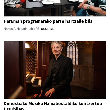
HarEman programarako parte hartzaile bila
Noaua Aldizkaria
abu 06
USURBIL
Donostiako Musika Hamabostaldiko kontzertua
Usurbilen