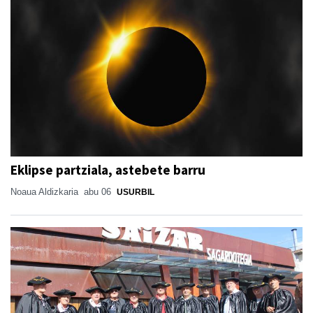
Eklipse partziala, astebete barru
Noaua Aldizkaria
abu 06
USURBIL