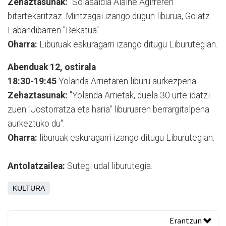
Zehaztasunak:
"Solasaldia Alaine Agirreren
bitartekaritzaz. Mintzagai izango dugun liburua, Goiatz
Labandibarren "Bekatua".
Oharra:
Liburuak eskuragarri izango ditugu Liburutegian.
Abenduak 12, ostirala
18:30-19:45
Yolanda Arrietaren liburu aurkezpena .
Zehaztasunak:
"Yolanda Arrietak, duela 30 urte idatzi
zuen "Jostorratza eta haria" liburuaren berrargitalpena
aurkeztuko du".
Oharra:
liburuak eskuragarri izango ditugu Liburutegian.
Antolatzailea:
Sutegi udal liburutegia.
KULTURA
Erantzun