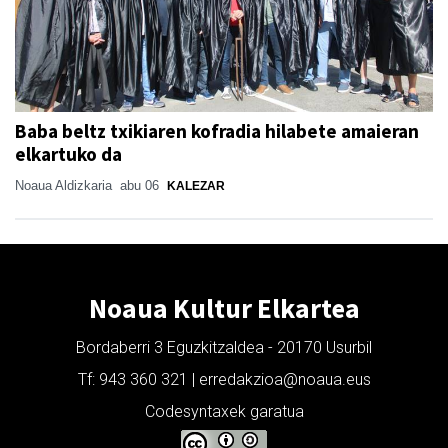
Baba beltz txikiaren kofradia hilabete amaieran
elkartuko da
Noaua Aldizkaria
abu 06
KALEZAR
Noaua Kultur Elkartea
Bordaberri 3 Eguzkitzaldea - 20170 Usurbil
Tf: 943 360 321 | erredakzioa@noaua.eus
Codesyntaxek garatua