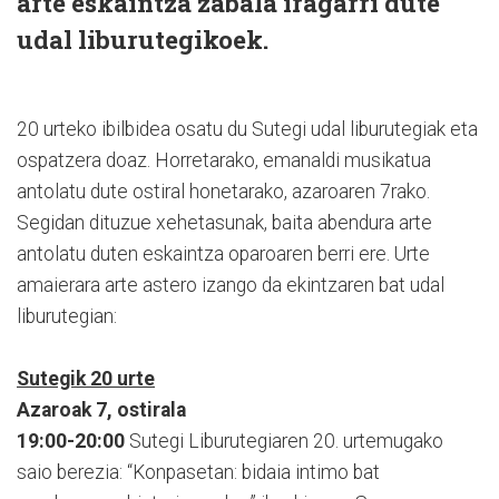
arte eskaintza zabala iragarri dute
udal liburutegikoek.
20 urteko ibilbidea osatu du Sutegi udal liburutegiak eta
ospatzera doaz. Horretarako, emanaldi musikatua
antolatu dute ostiral honetarako, azaroaren 7rako.
Segidan dituzue xehetasunak, baita abendura arte
antolatu duten eskaintza oparoaren berri ere. Urte
amaierara arte astero izango da ekintzaren bat udal
liburutegian:
Sutegik 20 urte
Azaroak 7, ostirala
19:00-20:00
Sutegi Liburutegiaren 20. urtemugako
saio berezia: “Konpasetan: bidaia intimo bat