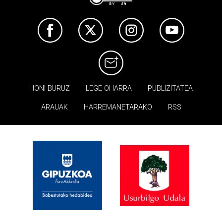
HONI BURUZ
LEGE OHARRA
PUBLIZITATEA
ARAUAK
HARREMANETARAKO
RSS