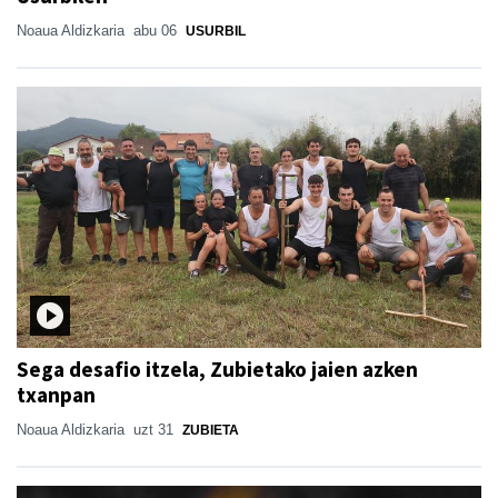
Noaua Aldizkaria
abu 06
USURBIL
Sega desafio itzela, Zubietako jaien azken
txanpan
Noaua Aldizkaria
uzt 31
ZUBIETA