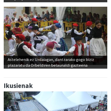
Astelehenik ez Urdaiagan, dantzarako gogo biziz
plazaratu da Orbeldiren belaunaldi gazteena
Ikusienak