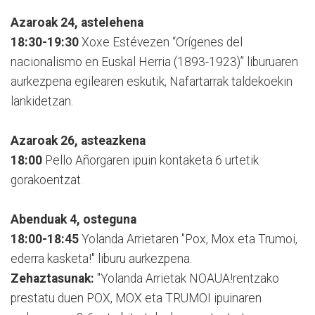
Azaroak 24, astelehena
18:30-19:30
Xoxe Estévezen “Orígenes del
nacionalismo en Euskal Herria (1893-1923)” liburuaren
aurkezpena egilearen eskutik, Nafartarrak taldekoekin
lankidetzan.
Azaroak 26, asteazkena
18:00
Pello Añorgaren ipuin kontaketa 6 urtetik
gorakoentzat.
Abenduak 4, osteguna
18:00-18:45
Yolanda Arrietaren "Pox, Mox eta Trumoi,
ederra kasketa!" liburu aurkezpena.
Zehaztasunak:
"Yolanda Arrietak NOAUA!rentzako
prestatu duen POX, MOX eta TRUMOI ipuinaren