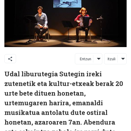
Entzun
Itzuli
Udal liburutegia Sutegin ireki
zutenetik eta kultur-etxeak berak 20
urte bete dituen honetan,
urtemugaren harira, emanaldi
musikatua antolatu dute ostiral
honetan, azaroaren 7an. Abendura