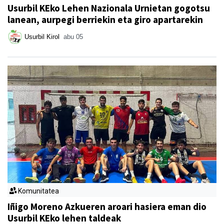
Usurbil KEko Lehen Nazionala Urnietan gogotsu
lanean, aurpegi berriekin eta giro apartarekin
Usurbil Kirol
abu 05
Komunitatea
Iñigo Moreno Azkueren aroari hasiera eman dio
Usurbil KEko lehen taldeak