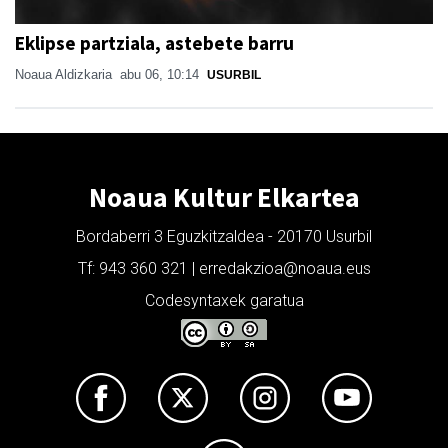
Eklipse partziala, astebete barru
Noaua Aldizkaria
abu 06, 10:14
USURBIL
Noaua Kultur Elkartea
Bordaberri 3 Eguzkitzaldea - 20170 Usurbil
Tf: 943 360 321 | erredakzioa@noaua.eus
Codesyntaxek garatua