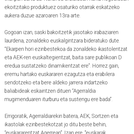
ekoitzitako produktuez osaturiko otarrak eskatzeko
aukera duzue azaroaren 13ra arte.
Gogoan izan, saski bakoitzetik jasotako irabaziaren
laurdena, zonaldeko euskalgintzara bideratuko dute.
“Ekarpen hori ezinbestekoa da zonaldeko ikastolentzat
eta AEK-ren euskaltegientzat, baita sare publikoan D
eredua sustatzeko dinamikentzat ere”. Horrez gain,
eremu hartako euskararen ezagutza eta erabilera
sendotzeko eta bere aldeko jarrera indartzeko
baliabideak eskaintzen dituen “Agerraldia
mugimenduaren iturburu eta sustengu ere bada”.
Errigoratik, Agerraldiarekin batera, AEK, Sortzen eta
ikastolak ezinbestekotzat jo ditu beste behin,
“euskararentzat Agerrean”. Izan ere, "euskarak