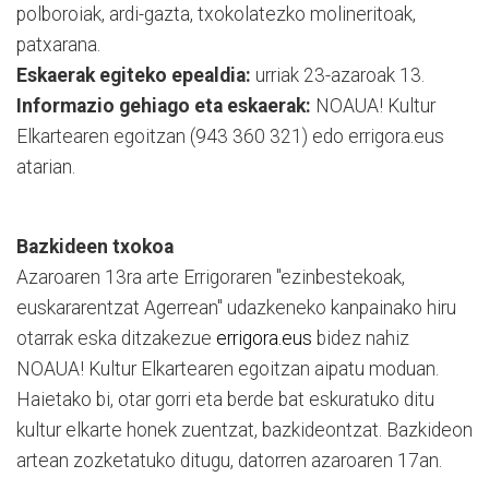
polboroiak, ardi-gazta, txokolatezko molineritoak,
patxarana.
Eskaerak egiteko epealdia:
urriak 23-azaroak 13.
Informazio gehiago eta eskaerak:
NOAUA! Kultur
Elkartearen egoitzan (943 360 321) edo errigora.eus
atarian.
Bazkideen txokoa
Azaroaren 13ra arte Errigoraren "ezinbestekoak,
euskararentzat Agerrean" udazkeneko kanpainako hiru
otarrak eska ditzakezue
errigora.eus
bidez nahiz
NOAUA! Kultur Elkartearen egoitzan aipatu moduan.
Haietako bi, otar gorri eta berde bat eskuratuko ditu
kultur elkarte honek zuentzat, bazkideontzat. Bazkideon
artean zozketatuko ditugu, datorren azaroaren 17an.