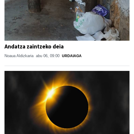
Andatza zaintzeko deia
Noaua Aldizkaria
abu 06, 09:00
URDAIAGA