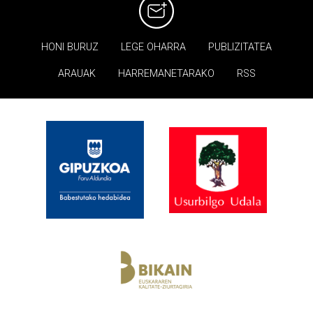
HONI BURUZ
LEGE OHARRA
PUBLIZITATEA
ARAUAK
HARREMANETARAKO
RSS