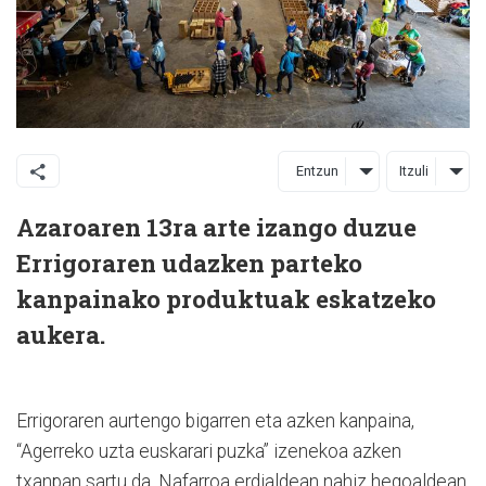
Entzun
Itzuli
Azaroaren 13ra arte izango duzue
Errigoraren udazken parteko
kanpainako produktuak eskatzeko
aukera.
Errigoraren aurtengo bigarren eta azken kanpaina,
“Agerreko uzta euskarari puzka” izenekoa azken
txanpan sartu da. Nafarroa erdialdean nahiz hegoaldean