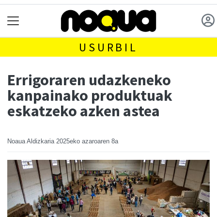
USURBIL
Errigoraren udazkeneko
kanpainako produktuak
eskatzeko azken astea
Noaua Aldizkaria
2025eko azaroaren 8a