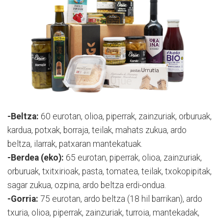
-Beltza:
60 eurotan, olioa, piperrak, zainzuriak, orburuak,
kardua, potxak, borraja, teilak, mahats zukua, ardo
beltza, ilarrak, patxaran mantekatuak.
-Berdea (eko):
65 eurotan, piperrak, olioa, zainzuriak,
orburuak, txitxirioak, pasta, tomatea, teilak, txokopipitak,
sagar zukua, ozpina, ardo beltza erdi-ondua.
-Gorria:
75 eurotan, ardo beltza (18 hil barrikan), ardo
txuria, olioa, piperrak, zainzuriak, turroia, mantekadak,