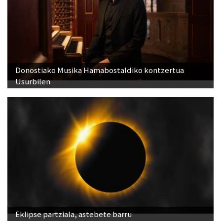
Donostiako Musika Hamabostaldiko kontzertua
Usurbilen
Eklipse partziala, astebete barru