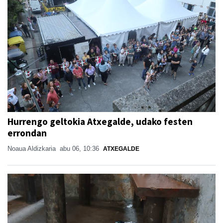
Hurrengo geltokia Atxegalde, udako festen
errondan
Noaua Aldizkaria
abu 06, 10:36
ATXEGALDE