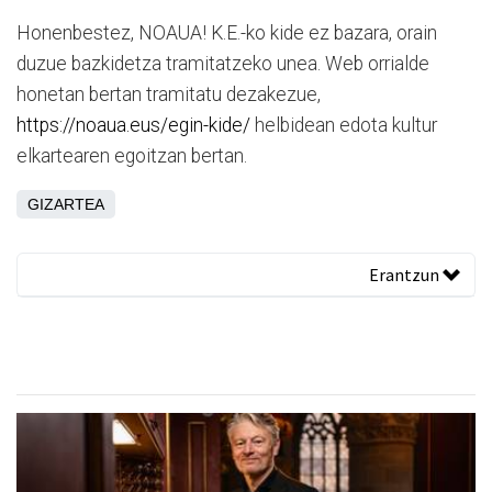
Honenbestez, NOAUA! K.E.-ko kide ez bazara, orain
duzue bazkidetza tramitatzeko unea. Web orrialde
honetan bertan tramitatu dezakezue,
https://noaua.eus/egin-kide/
helbidean edota kultur
elkartearen egoitzan bertan.
GIZARTEA
Erantzun