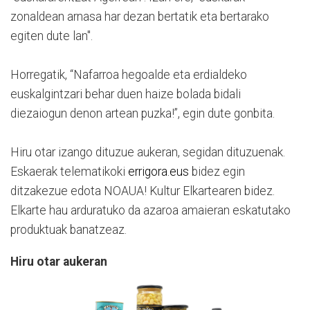
zonaldean arnasa har dezan bertatik eta bertarako
egiten dute lan".
Horregatik, “Nafarroa hegoalde eta erdialdeko
euskalgintzari behar duen haize bolada bidali
diezaiogun denon artean puzka!”, egin dute gonbita.
Hiru otar izango dituzue aukeran, segidan dituzuenak.
Eskaerak telematikoki
errigora.eus
bidez egin
ditzakezue edota NOAUA! Kultur Elkartearen bidez.
Elkarte hau arduratuko da azaroa amaieran eskatutako
produktuak banatzeaz.
Hiru otar aukeran