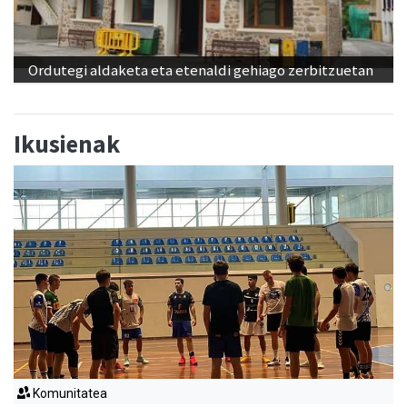
Ordutegi aldaketa eta etenaldi gehiago zerbitzuetan
Ikusienak
Komunitatea