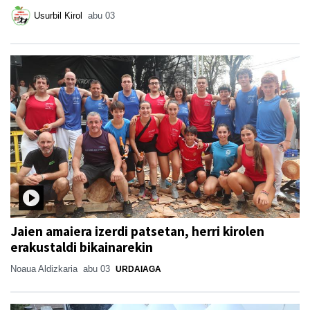
Usurbil Kirol
abu 03
Jaien amaiera izerdi patsetan, herri kirolen
erakustaldi bikainarekin
Noaua Aldizkaria
abu 03
URDAIAGA