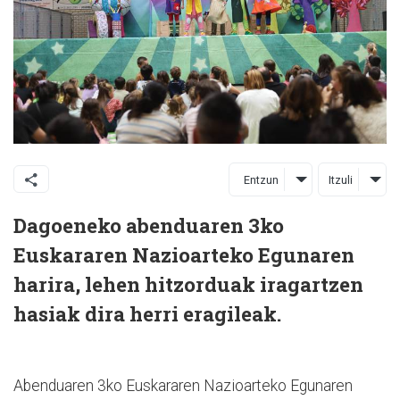
Entzun
Itzuli
Dagoeneko abenduaren 3ko
Euskararen Nazioarteko Egunaren
harira, lehen hitzorduak iragartzen
hasiak dira herri eragileak.
Abenduaren 3ko Euskararen Nazioarteko Egunaren