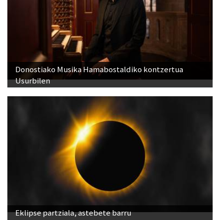
Donostiako Musika Hamabostaldiko kontzertua
Usurbilen
Eklipse partziala, astebete barru