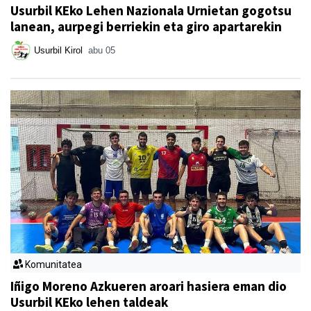
Usurbil KEko Lehen Nazionala Urnietan gogotsu
lanean, aurpegi berriekin eta giro apartarekin
Usurbil Kirol
abu 05
Komunitatea
Iñigo Moreno Azkueren aroari hasiera eman dio
Usurbil KEko lehen taldeak