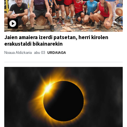
Jaien amaiera izerdi patsetan, herri kirolen
erakustaldi bikainarekin
Noaua Aldizkaria
abu 03
URDAIAGA