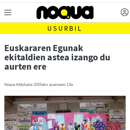
USURBIL
Euskararen Egunak
ekitaldien astea izango du
aurten ere
Noaua Aldizkaria
2025eko azaroaren 13a