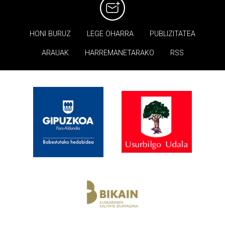
HONI BURUZ
LEGE OHARRA
PUBLIZITATEA
ARAUAK
HARREMANETARAKO
RSS