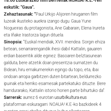
18:00 Euskarazko film berrienak NOAUA! K.E.-ren
eskutik: "Gaua".
Zehaztasunak: "
Paul Urkijo Alijoren hirugarren film
luzeak ikusteko auekra izango dugu. Gaua Yune
Nogueiras du protagonista, Ane Gabarain, Elena Irureta
eta Iñake Irastorza lagun dituela.
Sinopsia:
"Euskal mendiak, XVII. mendea. Sorgin ehiza
betean, senarrarengandik ihesi dabil Kattalin, gauaren
erdian baserritik alde eginez. Basoaren belztasunean
galduta, bere atzetik doan presentzia sumatzen du.
Bidean, hiru emakumerekin egingo du topo, eta, ibai
ondoan arropa garbitzen duten bitartean, beldurrezko
ipuinak eta herriko esamesak partekatuko dituzte. Bere
harridurarako, Kattalin istorio horien parte bihurtuko da".
Sarrerak:
aurrez 6 eurotan
usurbilkultura.eus
plataforman eskuragarri. NOAUA! K.E.-ko bazkideek 4