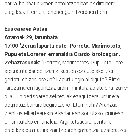
harira, hainbat ekimen antolatzen hasiak dira herri
eragileak. Hemen, lehenengo hitzorduen berri:
Euskararen Astea
Azaroak 29, larunbata
17:00 "Zerua lapurtu dute" Porrotx, Marimotots,
Pupu eta Loreren emanaldia Oiardo kiroldegian.
Zehaztasunak:
“Porrotx, Marimotots, Pupu eta Lore
arduratuta daude izarrik ikusten ez dutelako. Zer
gertatu da zeruarekin? Lapurtu egin al digute? Birtxi
farozainaren laguntzaz urdin infinitura abiatu dira izarren
bila… unibertsoaren sekretuak ezagutzera, urrunera
begiratuz barrura begiratzeko! Etorri nahi? Aranzadi
zientzia elkartearekin elkarlanean sortutako ipuinean
oinarritutako emanaldia. Argi kutsadura, pantailen
erabilera eta natura zaintzearen garrantzia azaleratzea