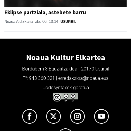
Eklipse partziala, astebete barru
Noaua Aldizkaria
abu 06, 10:14
USURBIL
Noaua Kultur Elkartea
Bordaberri 3 Eguzkitzaldea - 20170 Usurbil
Tf: 943 360 321 | erredakzioa@noaua.eus
Codesyntaxek garatua