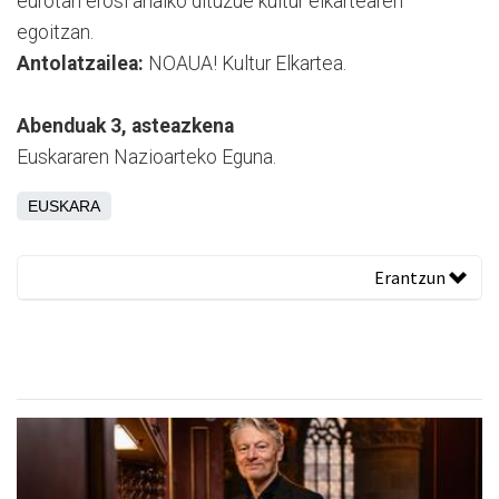
eurotan erosi ahalko dituzue kultur elkartearen
egoitzan.
Antolatzailea:
NOAUA! Kultur Elkartea.
Abenduak 3, asteazkena
Euskararen Nazioarteko Eguna.
EUSKARA
Erantzun