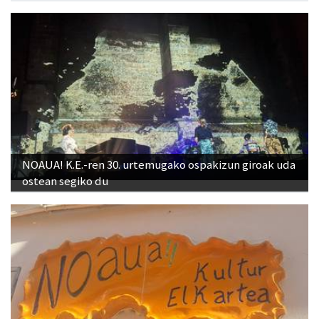
NOAUA! K.E.-ren 30. urtemugako ospakizun giroak uda
ostean segiko du