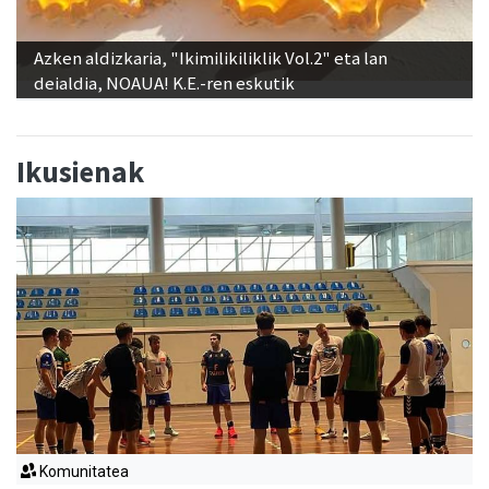
Azken aldizkaria, "Ikimilikiliklik Vol.2" eta lan
deialdia, NOAUA! K.E.-ren eskutik
Ikusienak
Komunitatea