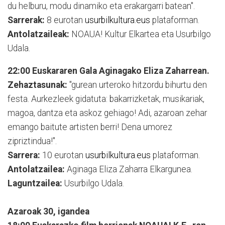
du helburu, modu dinamiko eta erakargarri batean".
Sarrerak:
8 eurotan
usurbilkultura.eus
plataforman.
Antolatzaileak:
NOAUA! Kultur Elkartea eta Usurbilgo
Udala.
22:00 Euskararen Gala Aginagako Eliza Zaharrean.
Zehaztasunak:
"gurean urteroko hitzordu bihurtu den
festa. Aurkezleek gidatuta: bakarrizketak, musikariak,
magoa, dantza eta askoz gehiago! Adi, azaroan zehar
emango baitute artisten berri! Dena umorez
zipriztindua!".
Sarrera:
10 eurotan
usurbilkultura.eus
plataforman.
Antolatzailea:
Aginaga Eliza Zaharra Elkargunea.
Laguntzailea:
Usurbilgo Udala.
Azaroak 30, igandea