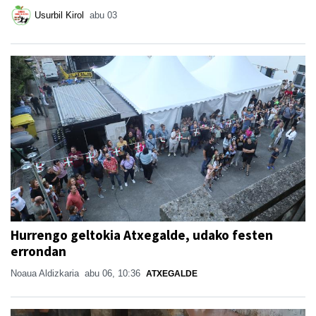
Usurbil Kirol
abu 03
Hurrengo geltokia Atxegalde, udako festen
errondan
Noaua Aldizkaria
abu 06, 10:36
ATXEGALDE