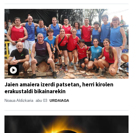
Jaien amaiera izerdi patsetan, herri kirolen
erakustaldi bikainarekin
Noaua Aldizkaria
abu 03
URDAIAGA