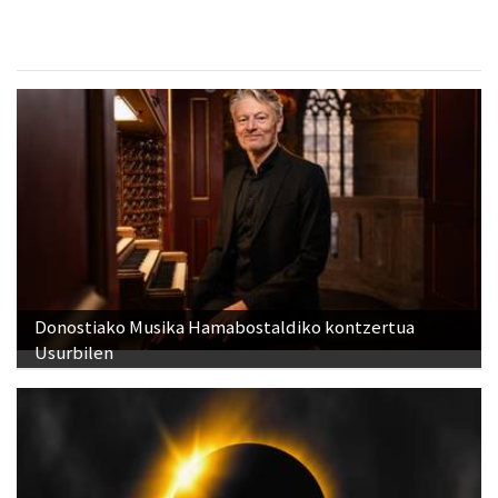
Donostiako Musika Hamabostaldiko kontzertua
Usurbilen