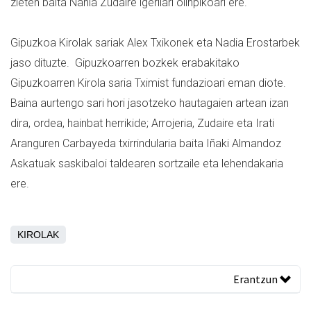
zieten baita Nahia Zudaire igerilari olinpikoari ere.
Gipuzkoa Kirolak sariak Alex Txikonek eta Nadia Erostarbek
jaso dituzte. Gipuzkoarren bozkek erabakitako
Gipuzkoarren Kirola saria Tximist fundazioari eman diote.
Baina aurtengo sari hori jasotzeko hautagaien artean izan
dira, ordea, hainbat herrikide; Arrojeria, Zudaire eta Irati
Aranguren Carbayeda txirrindularia baita Iñaki Almandoz
Askatuak saskibaloi taldearen sortzaile eta lehendakaria
ere.
KIROLAK
Erantzun