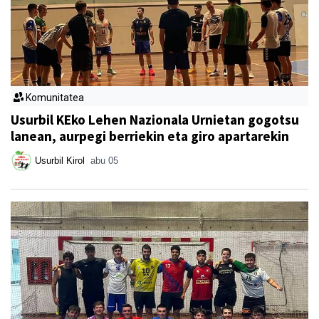
Komunitatea
Usurbil KEko Lehen Nazionala Urnietan gogotsu
lanean, aurpegi berriekin eta giro apartarekin
Usurbil Kirol
abu 05