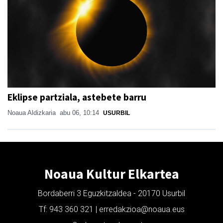
Eklipse partziala, astebete barru
Noaua Aldizkaria
abu 06, 10:14
USURBIL
Noaua Kultur Elkartea
Bordaberri 3 Eguzkitzaldea - 20170 Usurbil
Tf: 943 360 321 | erredakzioa@noaua.eus