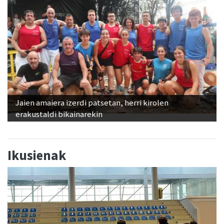
Jaien amaiera izerdi patsetan, herri kirolen
erakustaldi bikainarekin
Ikusienak