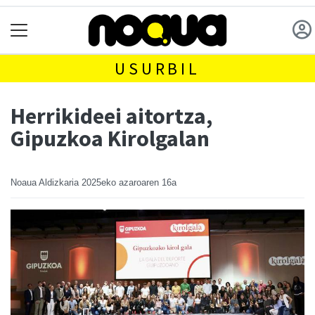
USURBIL
Herrikideei aitortza,
Gipuzkoa Kirolgalan
Noaua Aldizkaria
2025eko azaroaren 16a