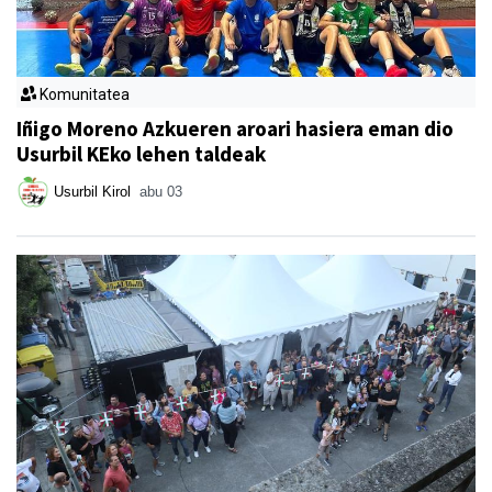
Komunitatea
Iñigo Moreno Azkueren aroari hasiera eman dio
Usurbil KEko lehen taldeak
Usurbil Kirol
abu 03