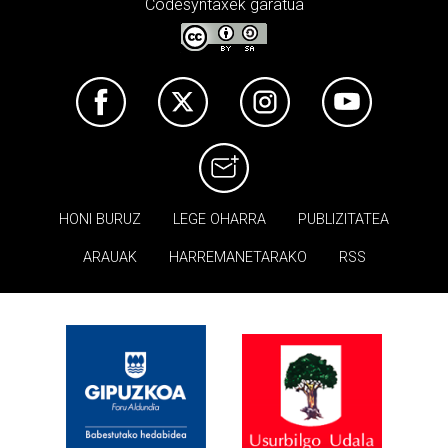
Codesyntaxek garatua
HONI BURUZ
LEGE OHARRA
PUBLIZITATEA
ARAUAK
HARREMANETARAKO
RSS