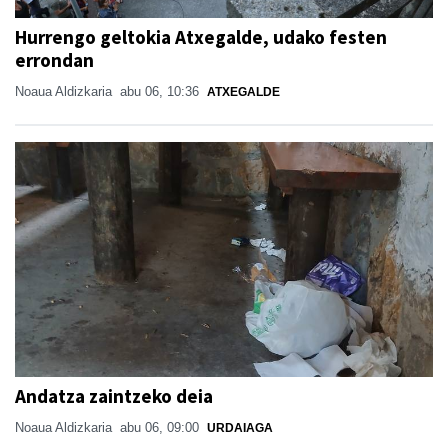
Hurrengo geltokia Atxegalde, udako festen
errondan
Noaua Aldizkaria
abu 06, 10:36
ATXEGALDE
Andatza zaintzeko deia
Noaua Aldizkaria
abu 06, 09:00
URDAIAGA