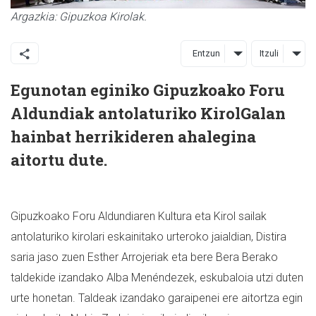
Argazkia: Gipuzkoa Kirolak.
Entzun
Itzuli
Egunotan eginiko Gipuzkoako Foru
Aldundiak antolaturiko KirolGalan
hainbat herrikideren ahalegina
aitortu dute.
Gipuzkoako Foru Aldundiaren Kultura eta Kirol sailak
antolaturiko kirolari eskainitako urteroko jaialdian, Distira
saria jaso zuen Esther Arrojeriak eta bere Bera Berako
taldekide izandako Alba Menéndezek, eskubaloia utzi duten
urte honetan. Taldeak izandako garaipenei ere aitortza egin