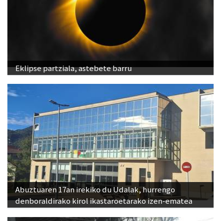
Eklipse partziala, astebete barru
Abuztuaren 17an irekiko du Udalak, hurrengo
denboraldirako kirol ikastaroetarako izen-ematea