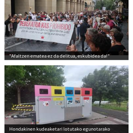
"Afaltzen ematea ez da delitua, eskubidea da!"
Hondakinen kudeaketari lotutako egunotarako