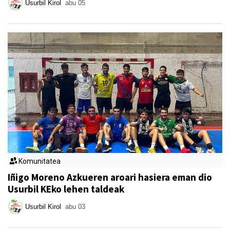
Usurbil Kirol
abu 05
Komunitatea
Iñigo Moreno Azkueren aroari hasiera eman dio
Usurbil KEko lehen taldeak
Usurbil Kirol
abu 03