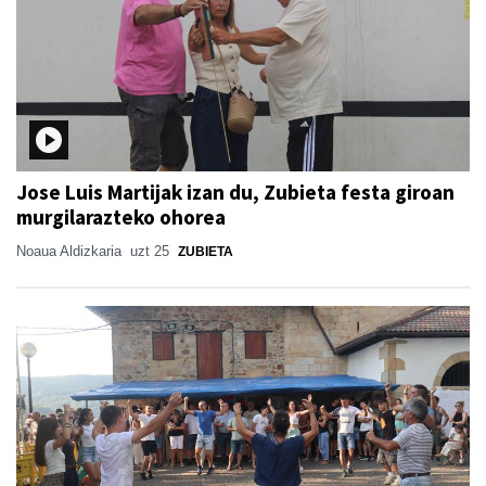
Jose Luis Martijak izan du, Zubieta festa giroan
murgilarazteko ohorea
Noaua Aldizkaria
uzt 25
ZUBIETA