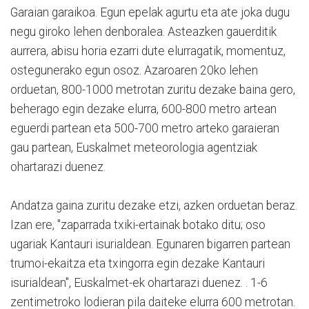
Garaian garaikoa. Egun epelak agurtu eta ate joka dugu
negu giroko lehen denboralea. Asteazken gauerditik
aurrera, abisu horia ezarri dute elurragatik, momentuz,
ostegunerako egun osoz. Azaroaren 20ko lehen
orduetan, 800-1000 metrotan zuritu dezake baina gero,
beherago egin dezake elurra, 600-800 metro artean
eguerdi partean eta 500-700 metro arteko garaieran
gau partean, Euskalmet meteorologia agentziak
ohartarazi duenez.
Andatza gaina zuritu dezake etzi, azken orduetan beraz.
Izan ere, "zaparrada txiki-ertainak botako ditu; oso
ugariak Kantauri isurialdean. Egunaren bigarren partean
trumoi-ekaitza eta txingorra egin dezake Kantauri
isurialdean", Euskalmet-ek ohartarazi duenez. . 1-6
zentimetroko lodieran pila daiteke elurra 600 metrotan.