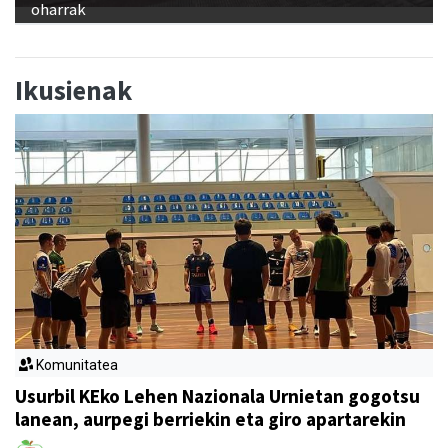
oharrak
Ikusienak
Komunitatea
Usurbil KEko Lehen Nazionala Urnietan gogotsu
lanean, aurpegi berriekin eta giro apartarekin