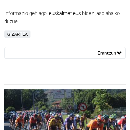
Informazio gehiago,
euskalmet.eus
bidez jaso ahalko
duzue.
GIZARTEA
Erantzun