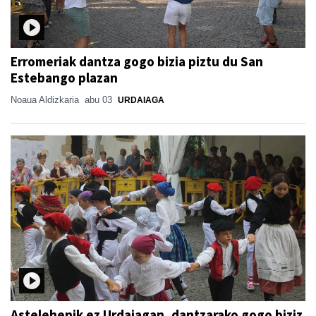
Erromeriak dantza gogo bizia piztu du San
Estebango plazan
Noaua Aldizkaria
abu 03
URDAIAGA
Astelehenik ez Urdaiagan, dantzarako gogo biziz