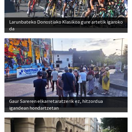
Larunbateko Donostiako Klasikoa gure artetik igaroko
da
Gaur Sareren elkarretaratzerik ez, hitzordua
igandean hondartzetan