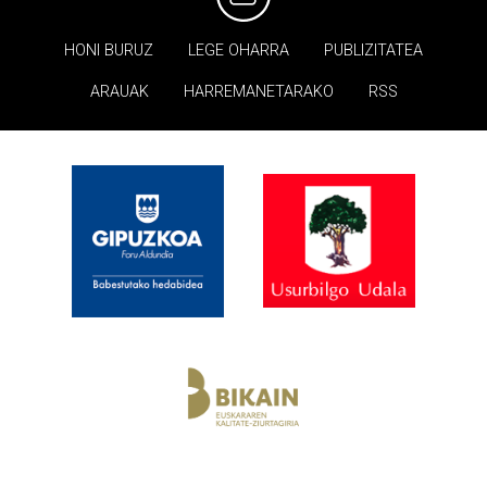
HONI BURUZ
LEGE OHARRA
PUBLIZITATEA
ARAUAK
HARREMANETARAKO
RSS