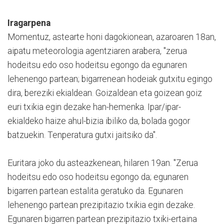
Iragarpena
Momentuz, astearte honi dagokionean, azaroaren 18an,
aipatu meteorologia agentziaren arabera, "zerua
hodeitsu edo oso hodeitsu egongo da egunaren
lehenengo partean; bigarrenean hodeiak gutxitu egingo
dira, bereziki ekialdean. Goizaldean eta goizean goiz
euri txikia egin dezake han-hemenka. Ipar/ipar-
ekialdeko haize ahul-bizia ibiliko da, bolada gogor
batzuekin. Tenperatura gutxi jaitsiko da".
Euritara joko du asteazkenean, hilaren 19an. "Zerua
hodeitsu edo oso hodeitsu egongo da; egunaren
bigarren partean estalita geratuko da. Egunaren
lehenengo partean prezipitazio txikia egin dezake.
Egunaren bigarren partean prezipitazio txiki-ertaina