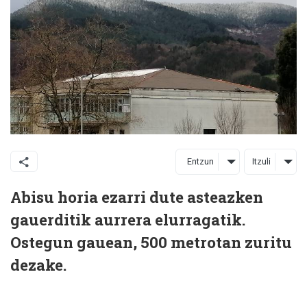
Entzun
Itzuli
Abisu horia ezarri dute asteazken
gauerditik aurrera elurragatik.
Ostegun gauean, 500 metrotan zuritu
dezake.