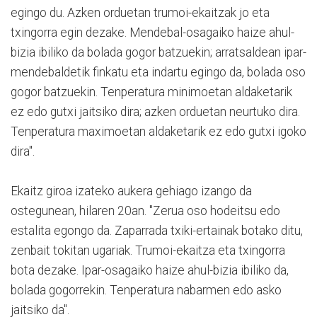
egingo du. Azken orduetan trumoi-ekaitzak jo eta
txingorra egin dezake. Mendebal-osagaiko haize ahul-
bizia ibiliko da bolada gogor batzuekin; arratsaldean ipar-
mendebaldetik finkatu eta indartu egingo da, bolada oso
gogor batzuekin. Tenperatura minimoetan aldaketarik
ez edo gutxi jaitsiko dira; azken orduetan neurtuko dira.
Tenperatura maximoetan aldaketarik ez edo gutxi igoko
dira".
Ekaitz giroa izateko aukera gehiago izango da
ostegunean, hilaren 20an. "Zerua oso hodeitsu edo
estalita egongo da. Zaparrada txiki-ertainak botako ditu,
zenbait tokitan ugariak. Trumoi-ekaitza eta txingorra
bota dezake. Ipar-osagaiko haize ahul-bizia ibiliko da,
bolada gogorrekin. Tenperatura nabarmen edo asko
jaitsiko da".