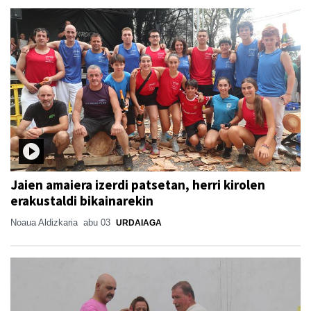
Jaien amaiera izerdi patsetan, herri kirolen
erakustaldi bikainarekin
Noaua Aldizkaria
abu 03
URDAIAGA