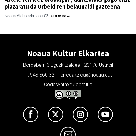
plazaratu da Orbeldiren belaunaldi gazteena
Noaua Aldizkaria
abu 03
URDAIAGA
Noaua Kultur Elkartea
Bordaberri 3 Eguzkitzaldea - 20170 Usurbil
Tf: 943 360 321 | erredakzioa@noaua.eus
Codesyntaxek garatua