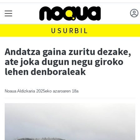
USURBIL
Andatza gaina zuritu dezake,
ate joka dugun negu giroko
lehen denboraleak
Noaua Aldizkaria
2025eko azaroaren 18a