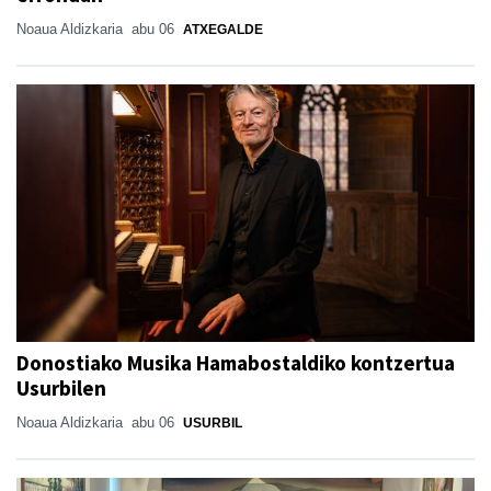
Noaua Aldizkaria
abu 06
ATXEGALDE
Donostiako Musika Hamabostaldiko kontzertua
Usurbilen
Noaua Aldizkaria
abu 06
USURBIL