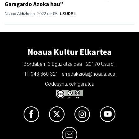
Garagardo Azoka hau"
Noaua Aldizkaria
2022 urr 05
USURBIL
Noaua Kultur Elkartea
Bordaberri 3 Eguzkitzaldea - 20170 Usurbil
Tf: 943 360 321 | erredakzioa@noaua.eus
Codesyntaxek garatua