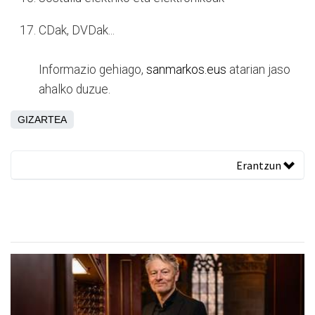
CDak, DVDak...
Informazio gehiago,
sanmarkos.eus
atarian jaso
ahalko duzue.
GIZARTEA
Erantzun