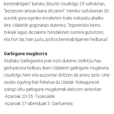
berrerabilgarri" banatu dituzte Usurbilgo 29 saltokitan,
"bezeroen artean bana ditzaten". Herriko saltokietan 30
eurotik gora eginiko erosketen truke eskuratu ahalko
dira. Udaletik gogorarazi dutenez, "eguneroko keinu
txikiek lagun dezakete hondakinen sorrera gutxitzen,
eta hori da, hain justu, poltsa berrerabilgarrien helburua".
Garbigune mugikorra
Atalluko Garbigunera joan ezin dutenei zerbitzu hau
gerturatzea helburu duen Udalaren garbigune mugikorra
Usurbilgo herri eta auzoetan ibiltzen da astez aste. Urte
osoko egutegi bat finkatua du Udalak. Kokaguneok
izango ditu garbigune mugikorrak datozen asteotan:
-Azaroak 20-26: Txokoalde.
-Azaroak 27-abenduak 3: Santuenea.