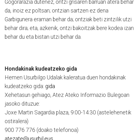
Gogorarazia dutenez, ontzi grisaren barruan atera behar
da, inoiz ez poltsan; ontzian sartzen ez dena
Garbigunera eraman behar da; ontziak beti zintzilik utzi
behar dira; eta, azkenik, ontzi bakoitzak bere kodea izan
behar du eta bistan utzi behar da.
Hondakinak kudeatzeko gida
Hemen Usurbilgo Udalak kaleratua duen hondakinak
kudeatzeko gida:
gida
Xehetasun gehiago, Atez Ateko Informazio Bulegoan
jasoko dituzue:
Joxe Martin Sagardia plaza, 9:00-14:30 (astelehenetik
ostiralera)
900 776 776 (doako telefonoa)
atezate@usurbil.eus