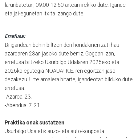
larunbatetan, 09:00-12:50 artean irekiko dute. Igande
eta jai-egunetan itxita izango dute.
Errefusa:
Bi igandean behin biltzen den hondakinen zati hau
azaroaren 23an jasoko dute berriz. Gogoan izan,
errefusa biltzeko Usurbilgo Udalaren 2025eko eta
2026ko egutegia NOAUA! K.E.-ren egoitzan jaso
dezakezu. Urte amaiera bitarte, igandeotan bilduko dute
errefusa:
-Azaroa: 23.
-Abendua: 7, 21.
Praktika onak sustatzen
Usurbilgo Udaletik auzo- eta auto-konposta