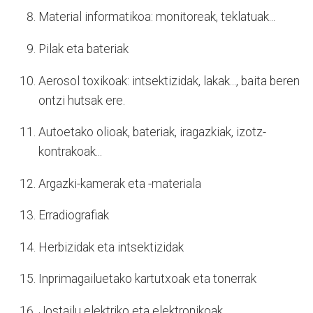
Material informatikoa: monitoreak, teklatuak...
Pilak eta bateriak
Aerosol toxikoak: intsektizidak, lakak..., baita beren
ontzi hutsak ere.
Autoetako olioak, bateriak, iragazkiak, izotz-
kontrakoak...
Argazki-kamerak eta -materiala
Erradiografiak
Herbizidak eta intsektizidak
Inprimagailuetako kartutxoak eta tonerrak
Jostailu elektriko eta elektronikoak