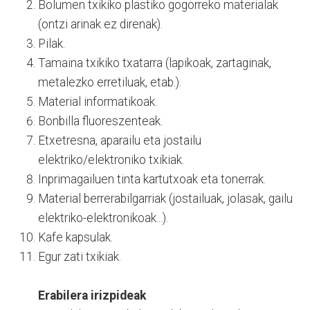
Bolumen txikiko plastiko gogorreko materialak
(ontzi arinak ez direnak).
Pilak.
Tamaina txikiko txatarra (lapikoak, zartaginak,
metalezko erretiluak, etab.).
Material informatikoak.
Bonbilla fluoreszenteak.
Etxetresna, aparailu eta jostailu
elektriko/elektroniko txikiak.
Inprimagailuen tinta kartutxoak eta tonerrak.
Material berrerabilgarriak (jostailuak, jolasak, gailu
elektriko-elektronikoak...).
Kafe kapsulak.
Egur zati txikiak.
Erabilera irizpideak