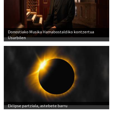
Donostiako Musika Hamabostaldiko kontzertua
Usurbilen
Eklipse partziala, astebete barru