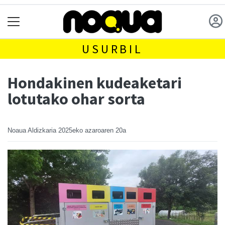
USURBIL
Hondakinen kudeaketari
lotutako ohar sorta
Noaua Aldizkaria
2025eko azaroaren 20a