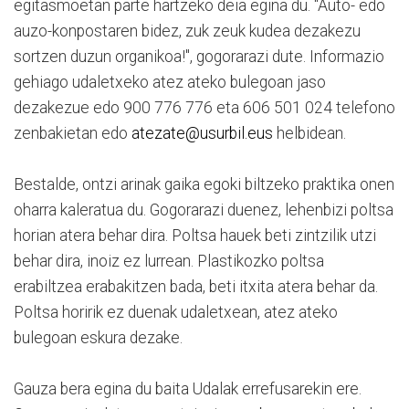
egitasmoetan parte hartzeko deia egina du. "Auto- edo
auzo-konpostaren bidez, zuk zeuk kudea dezakezu
sortzen duzun organikoa!", gogorarazi dute. Informazio
gehiago udaletxeko atez ateko bulegoan jaso
dezakezue edo 900 776 776 eta 606 501 024 telefono
zenbakietan edo
atezate@usurbil.eus
helbidean.
Bestalde, ontzi arinak gaika egoki biltzeko praktika onen
oharra kaleratua du. Gogorarazi duenez, lehenbizi poltsa
horian atera behar dira. Poltsa hauek beti zintzilik utzi
behar dira, inoiz ez lurrean. Plastikozko poltsa
erabiltzea erabakitzen bada, beti itxita atera behar da.
Poltsa horirik ez duenak udaletxean, atez ateko
bulegoan eskura dezake.
Gauza bera egina du baita Udalak errefusarekin ere.