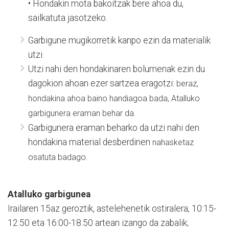
• Hondakin mota bakoitzak bere ahoa du,
sailkatuta jasotzeko.
Garbigune mugikorretik kanpo ezin da materialik
utzi.
Utzi nahi den hondakinaren bolumenak ezin du
dagokion ahoan ezer sartzea eragotzi:
beraz,
hondakina ahoa baino handiagoa bada, Atalluko
garbigunera eraman behar da.
Garbigunera eraman beharko da utzi nahi den
hondakina material desberdinen
nahasketaz
osatuta badago.
Atalluko garbigunea
Irailaren 15az geroztik, astelehenetik ostiralera, 10:15-
12:50 eta 16:00-18:50 artean izango da zabalik;