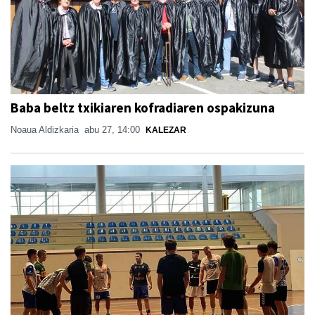
Baba beltz txikiaren kofradiaren ospakizuna
Noaua Aldizkaria
abu 27, 14:00
KALEZAR