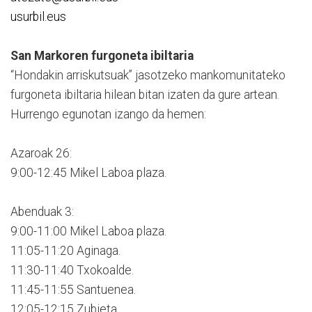
usurbil.eus
San Markoren furgoneta ibiltaria
“Hondakin arriskutsuak” jasotzeko mankomunitateko
furgoneta ibiltaria hilean bitan izaten da gure artean.
Hurrengo egunotan izango da hemen:
Azaroak 26:
9:00-12:45 Mikel Laboa plaza.
Abenduak 3:
9:00-11:00 Mikel Laboa plaza.
11:05-11:20 Aginaga.
11:30-11:40 Txokoalde.
11:45-11:55 Santuenea.
12:05-12:15 Zubieta.