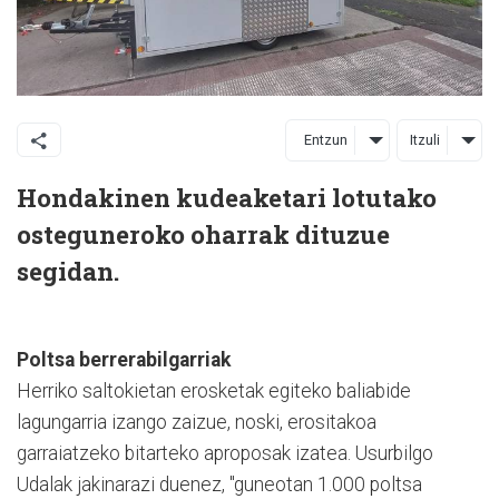
Entzun
Itzuli
Hondakinen kudeaketari lotutako
osteguneroko oharrak dituzue
segidan.
Poltsa berrerabilgarriak
Herriko saltokietan erosketak egiteko baliabide
lagungarria izango zaizue, noski, erositakoa
garraiatzeko bitarteko aproposak izatea. Usurbilgo
Udalak jakinarazi duenez, "guneotan 1.000 poltsa