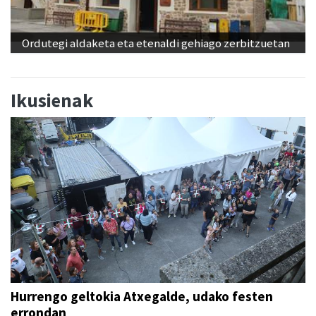
Ordutegi aldaketa eta etenaldi gehiago zerbitzuetan
Ikusienak
Hurrengo geltokia Atxegalde, udako festen
errondan