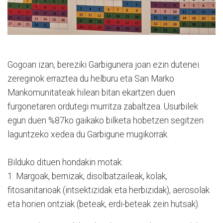
Gogoan izan, bereziki Garbigunera joan ezin dutenei
zereginok erraztea du helburu eta San Marko
Mankomunitateak hilean bitan ekartzen duen
furgonetaren ordutegi murritza zabaltzea. Usurbilek
egun duen %87ko gaikako bilketa hobetzen segitzen
laguntzeko xedea du Garbigune mugikorrak.
Bilduko dituen hondakin motak:
1. Margoak, bernizak, disolbatzaileak, kolak,
fitosanitarioak (intsektizidak eta herbizidak), aerosolak
eta horien ontziak (beteak, erdi-beteak zein hutsak).