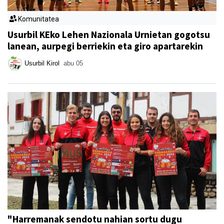
Komunitatea
Usurbil KEko Lehen Nazionala Urnietan gogotsu
lanean, aurpegi berriekin eta giro apartarekin
Usurbil Kirol
abu 05
"Harremanak sendotu nahian sortu dugu