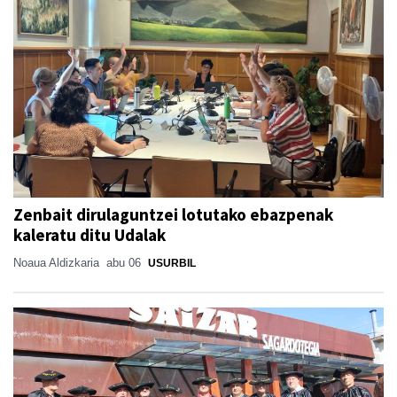
Zenbait dirulaguntzei lotutako ebazpenak
kaleratu ditu Udalak
Noaua Aldizkaria
abu 06
USURBIL