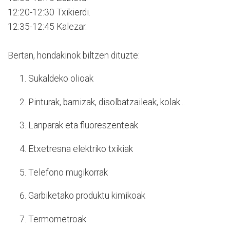
12:20-12:30 Txikierdi.
12:35-12:45 Kalezar.
Bertan, hondakinok biltzen dituzte:
Sukaldeko olioak
Pinturak, barnizak, disolbatzaileak, kolak...
Lanparak eta fluoreszenteak
Etxetresna elektriko txikiak
Telefono mugikorrak
Garbiketako produktu kimikoak
Termometroak