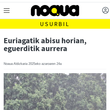
USURBIL
Euriagatik abisu horian,
eguerditik aurrera
Noaua Aldizkaria
2025eko azaroaren 24a