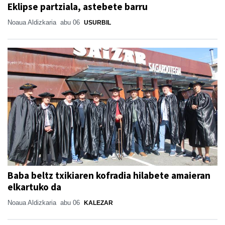
Eklipse partziala, astebete barru
Noaua Aldizkaria
abu 06
USURBIL
Baba beltz txikiaren kofradia hilabete amaieran
elkartuko da
Noaua Aldizkaria
abu 06
KALEZAR