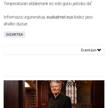
Tenperaturan aldaketarik ez edo gutxi jaitsiko da".
Informazio eguneratua,
euskalmet.eus
bidez jaso
ahalko duzue.
GIZARTEA
Erantzun