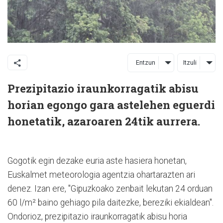
Entzun
Itzuli
Prezipitazio iraunkorragatik abisu
horian egongo gara astelehen eguerdi
honetatik, azaroaren 24tik aurrera.
Gogotik egin dezake euria aste hasiera honetan,
Euskalmet meteorologia agentzia ohartarazten ari
denez. Izan ere, "Gipuzkoako zenbait lekutan 24 orduan
60 l/m² baino gehiago pila daitezke, bereziki ekialdean".
Ondorioz, prezipitazio iraunkorragatik abisu horia