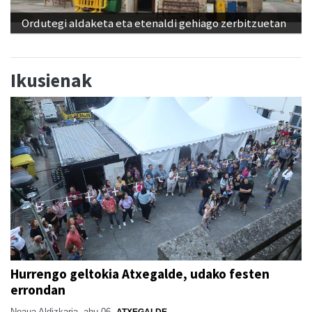
Ordutegi aldaketa eta etenaldi gehiago zerbitzuetan
Ikusienak
Hurrengo geltokia Atxegalde, udako festen
errondan
Noaua Aldizkaria
abu 06
ATXEGALDE