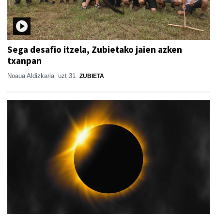
Sega desafio itzela, Zubietako jaien azken
txanpan
Noaua Aldizkaria
uzt 31
ZUBIETA