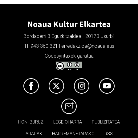
Noaua Kultur Elkartea
Bordaberri 3 Eguzkitzaldea - 20170 Usurbil
Tf: 943 360 321 | erredakzioa@noaua.eus
Codesyntaxek garatua
HONI BURUZ
LEGE OHARRA
PUBLIZITATEA
ARAUAK
HARREMANETARAKO
RSS