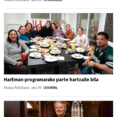
HarEman programarako parte hartzaile bila
Noaua Aldizkaria
abu 06
USURBIL