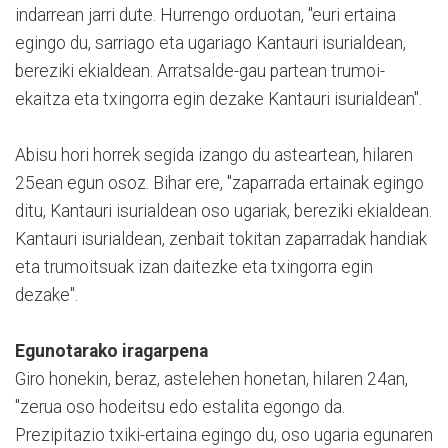
indarrean jarri dute. Hurrengo orduotan, "euri ertaina
egingo du, sarriago eta ugariago Kantauri isurialdean,
bereziki ekialdean. Arratsalde-gau partean trumoi-
ekaitza eta txingorra egin dezake Kantauri isurialdean".
Abisu hori horrek segida izango du asteartean, hilaren
25ean egun osoz. Bihar ere, "zaparrada ertainak egingo
ditu, Kantauri isurialdean oso ugariak, bereziki ekialdean.
Kantauri isurialdean, zenbait tokitan zaparradak handiak
eta trumoitsuak izan daitezke eta txingorra egin
dezake".
Egunotarako iragarpena
Giro honekin, beraz, astelehen honetan, hilaren 24an,
"zerua oso hodeitsu edo estalita egongo da.
Prezipitazio txiki-ertaina egingo du, oso ugaria egunaren