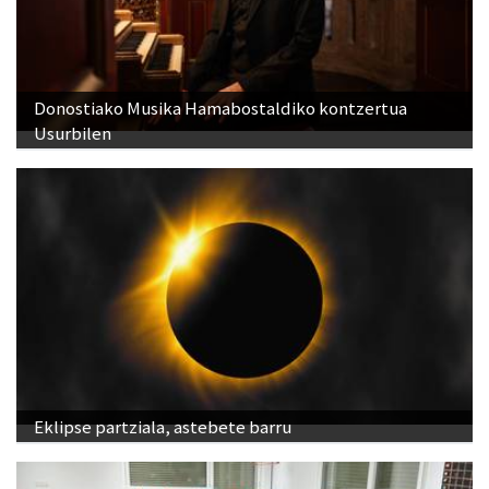
Donostiako Musika Hamabostaldiko kontzertua
Usurbilen
Eklipse partziala, astebete barru