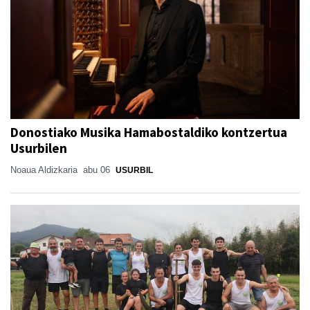
Donostiako Musika Hamabostaldiko kontzertua
Usurbilen
Noaua Aldizkaria
abu 06
USURBIL