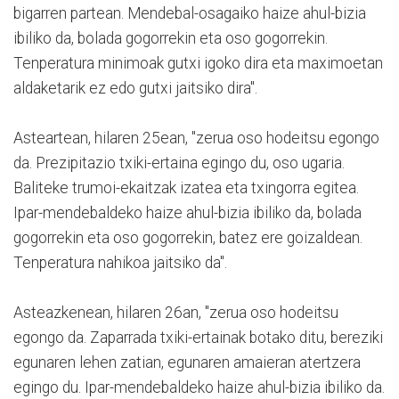
bigarren partean. Mendebal-osagaiko haize ahul-bizia
ibiliko da, bolada gogorrekin eta oso gogorrekin.
Tenperatura minimoak gutxi igoko dira eta maximoetan
aldaketarik ez edo gutxi jaitsiko dira".
Asteartean, hilaren 25ean, "zerua oso hodeitsu egongo
da. Prezipitazio txiki-ertaina egingo du, oso ugaria.
Baliteke trumoi-ekaitzak izatea eta txingorra egitea.
Ipar-mendebaldeko haize ahul-bizia ibiliko da, bolada
gogorrekin eta oso gogorrekin, batez ere goizaldean.
Tenperatura nahikoa jaitsiko da".
Asteazkenean, hilaren 26an, "zerua oso hodeitsu
egongo da. Zaparrada txiki-ertainak botako ditu, bereziki
egunaren lehen zatian, egunaren amaieran atertzera
egingo du. Ipar-mendebaldeko haize ahul-bizia ibiliko da.