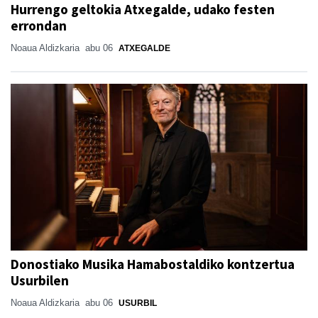
Hurrengo geltokia Atxegalde, udako festen
errondan
Noaua Aldizkaria
abu 06
ATXEGALDE
Donostiako Musika Hamabostaldiko kontzertua
Usurbilen
Noaua Aldizkaria
abu 06
USURBIL