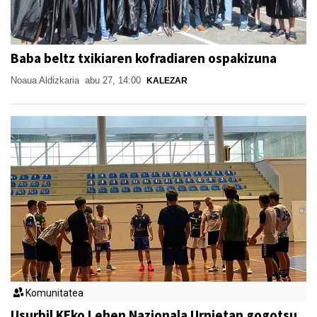
Baba beltz txikiaren kofradiaren ospakizuna
Noaua Aldizkaria
abu 27, 14:00
KALEZAR
Komunitatea
Usurbil KEko Lehen Nazionala Urnietan gogotsu