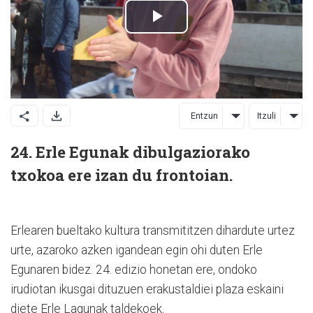
Entzun
Itzuli
24. Erle Egunak dibulgaziorako
txokoa ere izan du frontoian.
Erlearen bueltako kultura transmititzen dihardute urtez
urte, azaroko azken igandean egin ohi duten Erle
Egunaren bidez. 24. edizio honetan ere, ondoko
irudiotan ikusgai dituzuen erakustaldiei plaza eskaini
diete Erle Lagunak taldekoek.