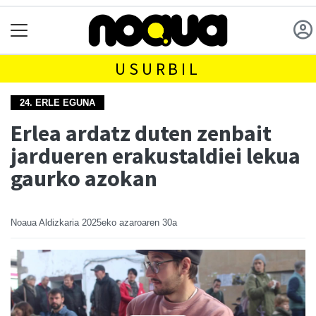
USURBIL
24. ERLE EGUNA
Erlea ardatz duten zenbait
jardueren erakustaldiei lekua
gaurko azokan
Noaua Aldizkaria
2025eko azaroaren 30a