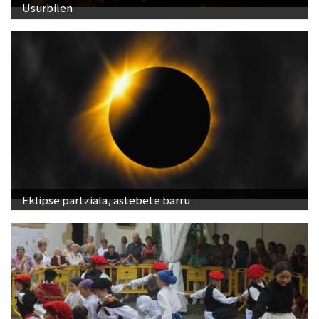
Usurbilen
Eklipse partziala, astebete barru