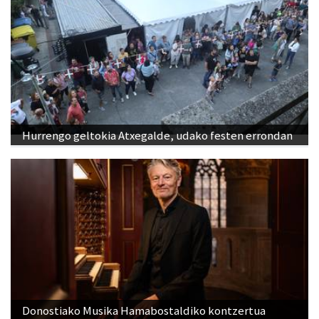
Hurrengo geltokia Atxegalde, udako festen errondan
Donostiako Musika Hamabostaldiko kontzertua