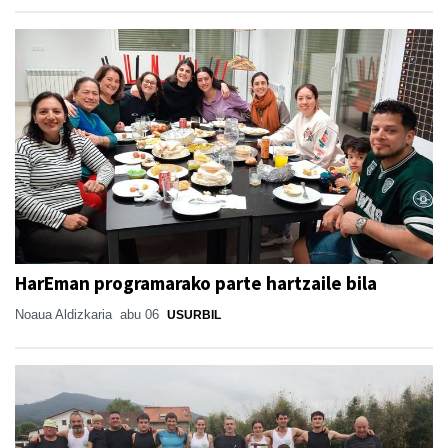
HarEman programarako parte hartzaile bila
Noaua Aldizkaria
abu 06
USURBIL