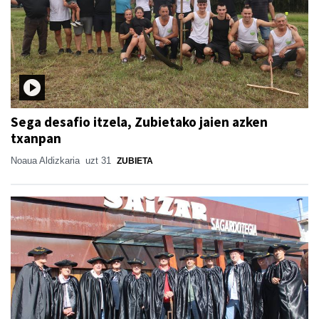
Sega desafio itzela, Zubietako jaien azken
txanpan
Noaua Aldizkaria
uzt 31
ZUBIETA