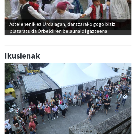
Astelehenik ez Urdaiagan, dantzarako gogo biziz
plazaratu da Orbeldiren belaunaldi gazteena
Ikusienak