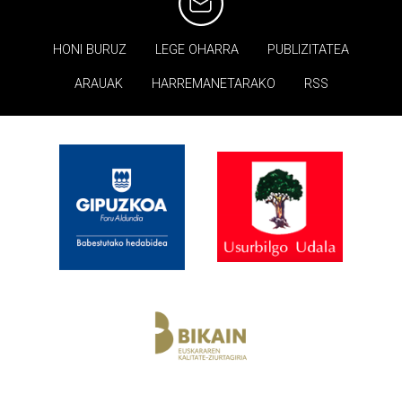
HONI BURUZ
LEGE OHARRA
PUBLIZITATEA
ARAUAK
HARREMANETARAKO
RSS