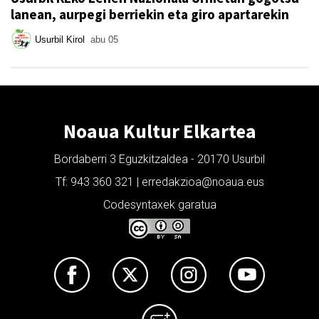
lanean, aurpegi berriekin eta giro apartarekin
Usurbil Kirol
abu 05
Noaua Kultur Elkartea
Bordaberri 3 Eguzkitzaldea - 20170 Usurbil
Tf: 943 360 321 | erredakzioa@noaua.eus
Codesyntaxek garatua