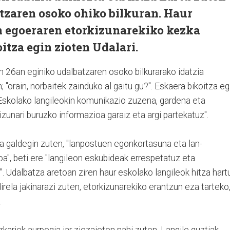
tzaren osoko ohiko bilkuran. Haur
an egoeraren etorkizunarekiko kezka
itza egin zioten Udalari.
n 26an eginiko udalbatzaren osoko bilkurarako idatzia
; "orain, norbaitek zainduko al gaitu gu?". Eskaera bikoitza eg
r Eskolako langileokin komunikazio zuzena, gardena eta
unari buruzko informazioa garaiz eta argi partekatuz".
a galdegin zuten, "lanpostuen egonkortasuna eta lan-
", beti ere "langileon eskubideak errespetatuz eta
 Udalbatza aretoan ziren haur eskolako langileok hitza hart
direla jakinarazi zuten, etorkizunarekiko erantzun eza tarteko
.
ezkariek aurpegia jar ziezaieten nahi zuten. Langile guztiak