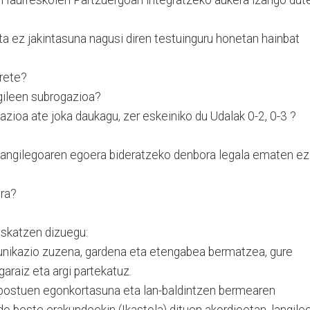
a ez jakintasuna nagusi diren testuinguru honetan hainbat
arete?
gileen subrogazioa?
azioa ate joka daukagu, zer eskeiniko du Udalak 0-2, 0-3 ?
langilegoaren egoera bideratzeko denbora legala ematen ez
era?
eskatzen dizuegu:
unikazio zuzena, gardena eta etengabea bermatzea, gure
araiz eta argi partekatuz.
anpostuen egonkortasuna eta lan-baldintzen bermearen
o beste erakundeekin (Ikastola) dituen akordioetan, langile