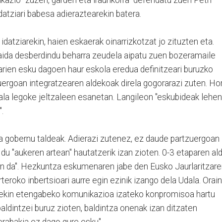
datziari babesa adieraztearekin batera.
idatziarekin, haien eskaerak oinarrizkotzat jo zituzten eta.
abaida desberdindu beharra zeudela aipatu zuen bozeramaile
zkarien esku dagoen haur eskola eredua definitzeari buruzko
zuergoan integratzearen aldekoak direla gogorarazi zuten. Hor
ala legoke jeltzaleen esanetan. Langileon "eskubideak lehen
.
ita gobernu taldeak. Adierazi zutenez, ez daude partzuergoan
 du "aukeren artean" hautatzerik izan zioten. 0-3 etaparen al
zan da". Hezkuntza eskumenaren jabe den Eusko Jaurlaritzar
teroko inbertsioari aurre egin ezinik izango dela Udala. Orain
leekin etengabeko komunikazioa izateko konpromisoa hartu
aldintzei buruz zioten, baldintza onenak izan ditzaten
erabakia ez dago gure esku".