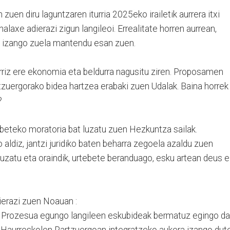
en diru laguntzaren iturria 2025eko irailetik aurrera itxi
alaxe adierazi zigun langileoi. Errealitate horren aurrean,
in izango zuela mantendu esan zuen.
erriz ere ekonomia eta beldurra nagusitu ziren. Proposamen
tzuergorako bidea hartzea erabaki zuen Udalak. Baina horrek
?
ebeteko moratoria bat luzatu zuen Hezkuntza sailak.
ldiz, jantzi juridiko baten beharra zegoela azaldu zuen
uzatu eta oraindik, urtebete beranduago, esku artean deus 
erazi zuen Noauan :
: Prozesua egungo langileen eskubideak bermatuz egingo da
 Haurreskolen Partzuergoan integratzeko aukera izango dute