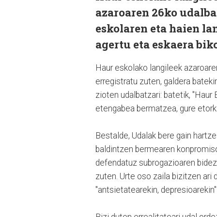
azaroaren 26ko udalba
eskolaren eta haien l
agertu eta eskaera biko
Haur eskolako langileek azaroare
erregistratu zuten, galdera batekin
zioten udalbatzari: batetik, "Hau
etengabea bermatzea, gure etorkiz
Bestalde, Udalak bere gain hartze
baldintzen bermearen konpromisoa
defendatuz subrogazioaren bidez".
zuten. Urte oso zaila bizitzen ari 
"antsietatearekin, depresioarekin"
Bizi duten errealitateari udal ord