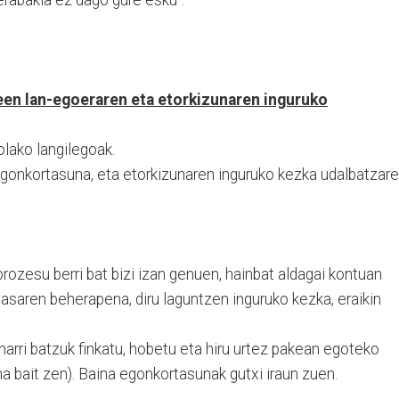
leen lan-egoeraren eta etorkizunaren
inguruko
lako langilegoak.
gonkortasuna, eta etorkizunaren inguruko kezka udalbatzar
ozesu berri bat bizi izan genuen, hainbat aldagai kontuan
tasaren beherapena, diru laguntzen inguruko kezka, eraikin
inarri batzuk finkatu, hobetu eta hiru urtez pakean egoteko
na bait zen). Baina egonkortasunak gutxi iraun zuen.