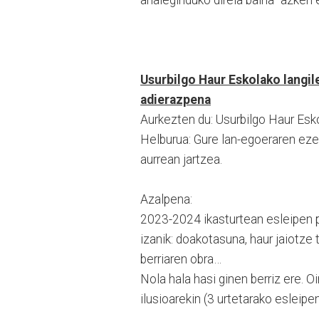
Usurbilgo Haur Eskolako langi
adierazpena
Aurkezten du: Usurbilgo Haur Esko
Helburua: Gure lan-egoeraren eze
aurrean jartzea.
Azalpena:
2023-2024 ikasturtean esleipen pr
izanik: doakotasuna, haur jaiotze 
berriaren obra…
Nola hala hasi ginen berriz ere. O
ilusioarekin (3 urtetarako esleipe