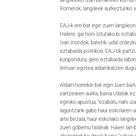
Romerok, langileek aurkezturiko i
EAJ-k ere bat egin zuen langileon 
Halere, gai honi lotutako bi ezt
Ivan Iriondok; batetik, udal orde
eztabaida politikoa. EAJ-tik part
konponduta, gero eztabaida labor
lerroan egotea aldarrikatzen dugu"
Aldarri horrekin bat egin zuen ba
sartzearen aurka, baina Udalak ez
eginiko apustua, "ezabatu nahi i
laguntzarik gabe haur eskolaren ur
arte bezala, haur eskolako langi
zuen gobernu taldeak. Haien lan-b
ahaleginduko direla baina "azken 