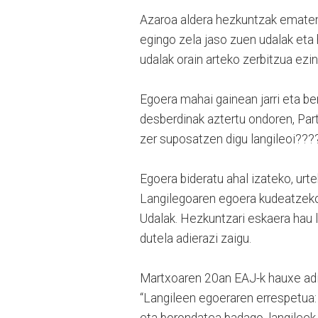
Azaroa aldera hezkuntzak ematen zu
egingo zela jaso zuen udalak eta h
udalak orain arteko zerbitzua ez
Egoera mahai gainean jarri eta b
desberdinak aztertu ondoren, Par
zer suposatzen digu langileoi???
Egoera bideratu ahal izateko, urt
Langilegoaren egoera kudeatzeko a
Udalak. Hezkuntzari eskaera hau l
dutela adierazi zaigu.
Martxoaren 20an EAJ-k hauxe adi
“Langileen egoeraren errespetua
eta borondatea badago, langileek