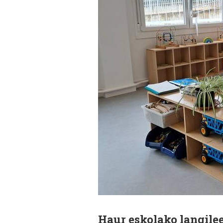
Haur eskolako langilee