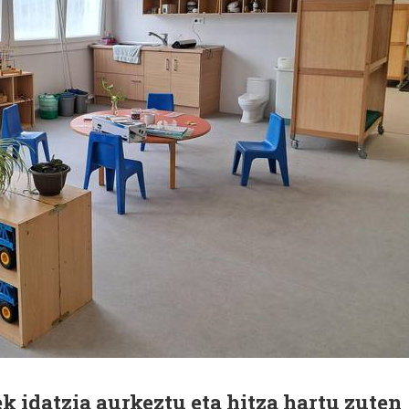
k idatzia aurkeztu eta hitza hartu zuten