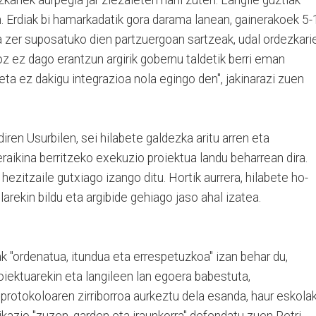
. Erdiak bi hamarkadatik gora darama lanean, gainerakoek 5-
ea zer suposatuko dien partzuergoan sartzeak, udal ordezkari
rkoz ez dago erantzun argirik gobernu taldetik berri eman
eta ez dakigu integrazioa nola egingo den", jakinarazi zuen
iren Usurbilen, sei hilabete galdezka aritu arren eta
raikina berritzeko exekuzio proiektua landu beharrean dira.
hezitzaile gutxiago izango ditu. Hortik aurrera, hilabete ho-
rekin bildu eta argibide gehiago jaso ahal izatea.
k "ordenatua, itundua eta errespetuzkoa" izan behar du,
oiektuarekin eta langileen lan egoera babestuta,
o protokoloaren zirriborroa aurkeztu dela esanda, haur eskola
kazio "zuzen, garden eta iraunkorra" defendatu zuen Petri