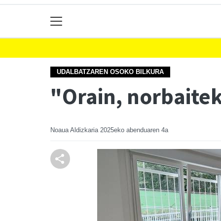
UDALBATZAREN OSOKO BILKURA
"Orain, norbaitek
Noaua Aldizkaria
2025eko abenduaren 4a