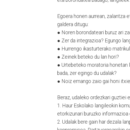
Egoera honen aurrean, zalantza et
galdera ditugu:
● Noren borondateari buruz ari z
● Zer da integrazioa? Egungo lan
● Hurrengo ikasturterako matrikul
● Zeinek beteko du lan hori?
● Urtebeteko moratoria honetan 
bada, zer egingo du udalak?
● Noiz emango zaio gai honi itxi
Beraz, udaleko ordezkari guztiei 
1. Haur Eskolako langileokin kom
etorkizunari buruzko informazioa g
2. Udalak bere gain har dezala l
konpromisoa, Partzuergoarekin ed