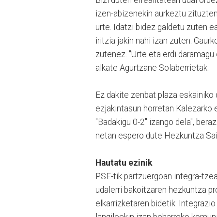
izen-abizenekin aurkeztu zituzten
urte. Idatzi bidez galdetu zuten 
iritzia jakin nahi izan zuten. Gau
zutenez. "Urte eta erdi daramagu 
alkate Agurtzane Solaberrietak.
Ez dakite zenbat plaza eskainiko d
ezjakintasun horretan Kalezarko e
"Badakigu 0-2" izango dela", beraz 
netan espero dute Hezkuntza Saila
Hautatu ezinik
PSE-tik partzuergoan integra-tzea
udalerri bakoitzaren hezkuntza pr
elkarrizketaren bidetik. Integrazi
langileekin izan beharreko komuni