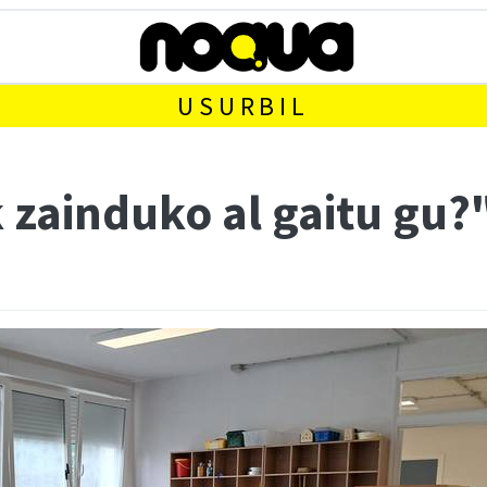
USURBIL
 zainduko al gaitu gu?