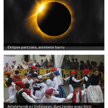
Eklipse partziala, astebete barru
Astelehenik ez Urdaiagan, dantzarako gogo biziz