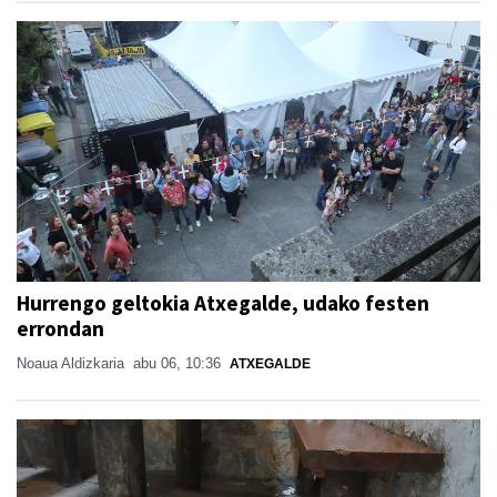
Hurrengo geltokia Atxegalde, udako festen
errondan
Noaua Aldizkaria
abu 06, 10:36
ATXEGALDE