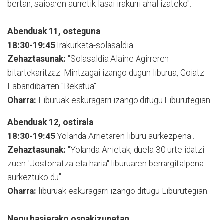
bertan, saioaren aurretik lasai irakurri ahal izateko".
Abenduak 11, osteguna
18:30-19:45
Irakurketa-solasaldia.
Zehaztasunak:
"Solasaldia Alaine Agirreren
bitartekaritzaz. Mintzagai izango dugun liburua, Goiatz
Labandibarren "Bekatua".
Oharra:
Liburuak eskuragarri izango ditugu Liburutegian.
Abenduak 12, ostirala
18:30-19:45
Yolanda Arrietaren liburu aurkezpena .
Zehaztasunak:
"Yolanda Arrietak, duela 30 urte idatzi
zuen "Jostorratza eta haria" liburuaren berrargitalpena
aurkeztuko du".
Oharra:
liburuak eskuragarri izango ditugu Liburutegian.
Negu hasierako ospakizunetan...