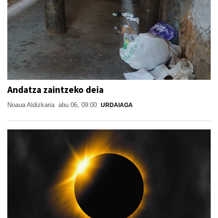
Andatza zaintzeko deia
Noaua Aldizkaria
abu 06, 09:00
URDAIAGA