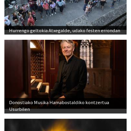
Hurrengo geltokia Atxegalde, udako festen errondan
Donostiako Musika Hamabostaldiko kontzertua
Usurbilen