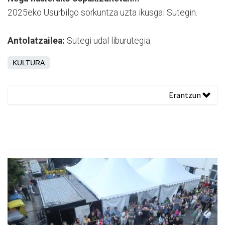
2025eko Usurbilgo sorkuntza uzta ikusgai Sutegin.
Antolatzailea:
Sutegi udal liburutegia.
KULTURA
Erantzun