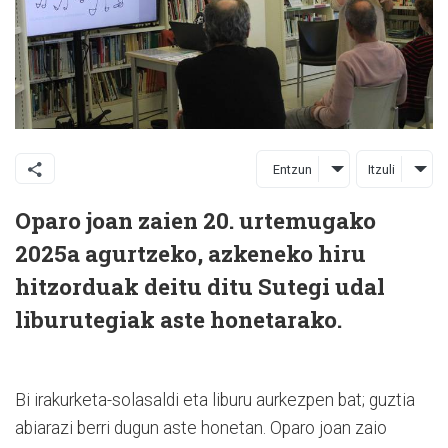
Entzun
Itzuli
Oparo joan zaien 20. urtemugako
2025a agurtzeko, azkeneko hiru
hitzorduak deitu ditu Sutegi udal
liburutegiak aste honetarako.
Bi irakurketa-solasaldi eta liburu aurkezpen bat; guztia
abiarazi berri dugun aste honetan. Oparo joan zaio