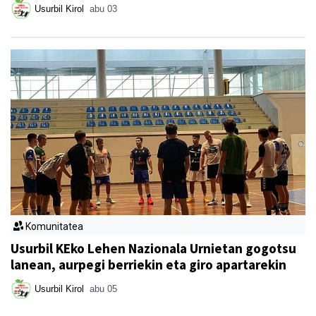
Usurbil Kirol
abu 03
Komunitatea
Usurbil KEko Lehen Nazionala Urnietan gogotsu
lanean, aurpegi berriekin eta giro apartarekin
Usurbil Kirol
abu 05