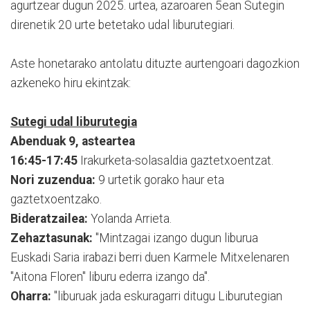
agurtzear dugun 2025. urtea, azaroaren 5ean Sutegin
direnetik 20 urte betetako udal liburutegiari.
Aste honetarako antolatu dituzte aurtengoari dagozkion
azkeneko hiru ekintzak:
Sutegi udal liburutegia
Abenduak 9, asteartea
16:45-17:45
Irakurketa-solasaldia gaztetxoentzat.
Nori zuzendua:
9 urtetik gorako haur eta
gaztetxoentzako.
Bideratzailea:
Yolanda Arrieta.
Zehaztasunak:
"Mintzagai izango dugun liburua
Euskadi Saria irabazi berri duen Karmele Mitxelenaren
"Aitona Floren" liburu ederra izango da".
Oharra:
"liburuak jada eskuragarri ditugu Liburutegian