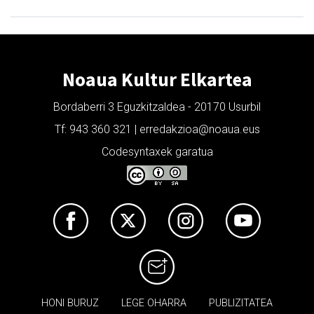
Noaua Kultur Elkartea
Bordaberri 3 Eguzkitzaldea - 20170 Usurbil
Tf: 943 360 321 | erredakzioa@noaua.eus
Codesyntaxek garatua
HONI BURUZ
LEGE OHARRA
PUBLIZITATEA