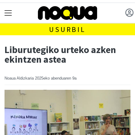
USURBIL
Liburutegiko urteko azken
ekintzen astea
Noaua Aldizkaria
2025eko abenduaren 9a