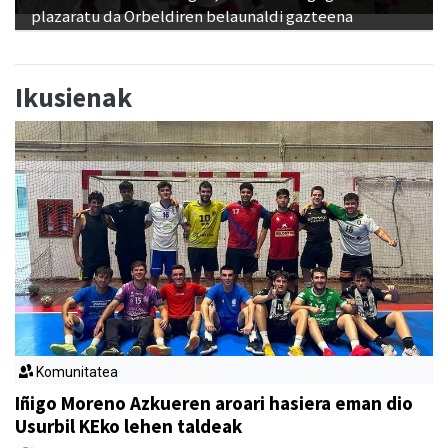
plazaratu da Orbeldiren belaunaldi gazteena
Ikusienak
Komunitatea
Iñigo Moreno Azkueren aroari hasiera eman dio
Usurbil KEko lehen taldeak