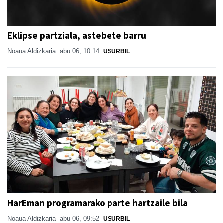
Eklipse partziala, astebete barru
Noaua Aldizkaria
abu 06, 10:14
USURBIL
HarEman programarako parte hartzaile bila
Noaua Aldizkaria
abu 06, 09:52
USURBIL