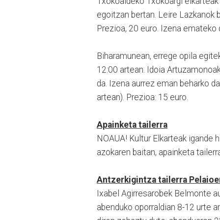
Txokoaldeko Txokoargi elkarteak
egoitzan bertan. Leire Lazkanok 
Prezioa, 20 euro. Izena emateko 
Biharamunean, errege opila egite
12:00 artean. Idoia Artuzamonoak
da. Izena aurrez eman beharko da
artean). Prezioa: 15 euro.
Apainketa tailerra
NOAUA! Kultur Elkarteak igande 
azokaren baitan, apainketa tailerr
Antzerkigintza tailerra Pelaio
Ixabel Agirresarobek Belmonte auz
abenduko oporraldian 8-12 urte a