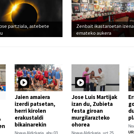
pse partziala, astebete
Zenbait ikastaroetan izena
ru
emateko aukera
Jaien amaiera
Jose Luis Martijak
Er
izerdi patsetan,
izan du, Zubieta
go
herri kirolen
festa giroan
d
erakustaldi
murgilarazteko
pl
o
bikainarekin
ohorea
en
Noa
UR
Noaua Aldizkaria
abu 03
Noaua Aldizkaria
uzt 25