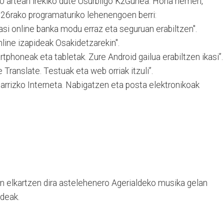
0 artean irekiko dute Usurbilgo KzGunea. Hona hemen,
26rako programaturiko lehenengoen berri:
si online banka modu erraz eta seguruan erabiltzen".
line izapideak Osakidetzarekin".
rtphoneak eta tabletak. Zure Android gailua erabiltzen ikasi”.
 Translate. Testuak eta web orriak itzuli”.
inarrizko Interneta. Nabigatzen eta posta elektronikoak
an elkartzen dira astelehenero Agerialdeko musika gelan
ideak.