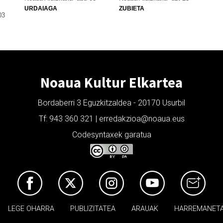
URDAIAGA
ZUBIETA
03
Noaua Kultur Elkartea
Bordaberri 3 Eguzkitzaldea - 20170 Usurbil
Tf: 943 360 321 | erredakzioa@noaua.eus
Codesyntaxek garatua
LEGE OHARRA
PUBLIZITATEA
ARAUAK
HARREMANET