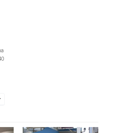
na
40