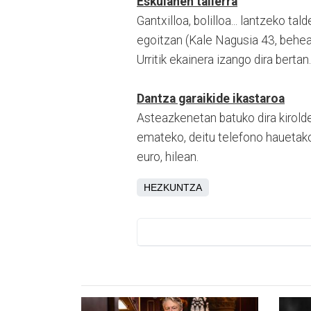
Eskulanen tailerra
Gantxilloa, bolilloa... lantzeko 
egoitzan (Kale Nagusia 43, behea)
Urritik ekainera izango dira bertan.
Dantza garaikide ikastaroa
Asteazkenetan batuko dira kirold
emateko, deitu telefono hauetako
euro, hilean.
HEZKUNTZA