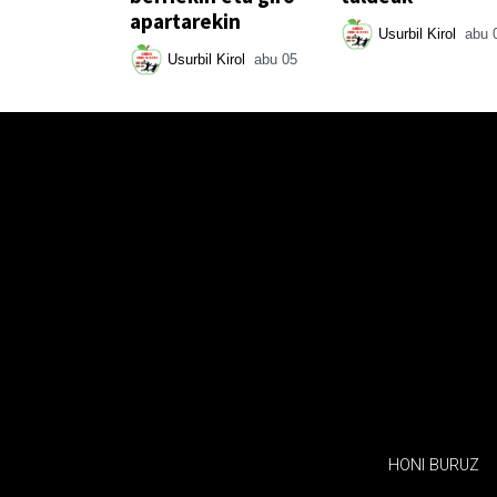
apartarekin
Usurbil Kirol
abu 
Usurbil Kirol
abu 05
HONI BURUZ