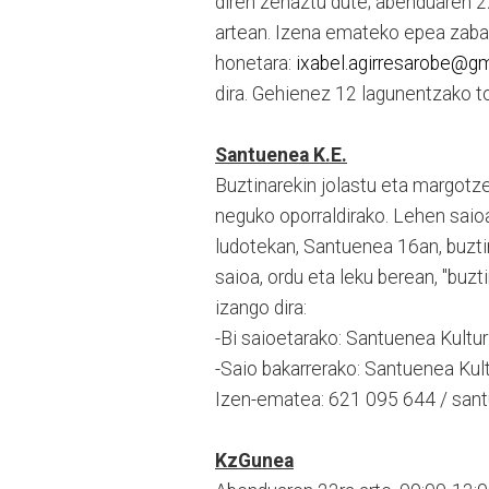
diren zehaztu dute; abenduaren 2
artean. Izena emateko epea zabali
honetara:
ixabel.agirresarobe@g
dira. Gehienez 12 lagunentzako t
Santuenea K.E.
Buztinarekin jolastu eta margotz
neguko oporraldirako. Lehen saio
ludotekan, Santuenea 16an, buztin
saioa, ordu eta leku berean, "bu
izango dira:
-Bi saioetarako: Santuenea Kultur
-Saio bakarrerako: Santuenea Kult
Izen-ematea: 621 095 644 / sa
KzGunea