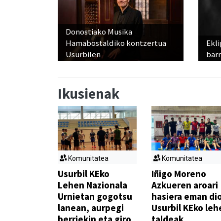
Donostiako Musika
Hamabostaldiko kontzertua
Ekli
Usurbilen
bar
Ikusienak
Komunitatea
Komunitatea
Usurbil KEko
Iñigo Moreno
Lehen Nazionala
Azkueren aroari
Urnietan gogotsu
hasiera eman di
lanean, aurpegi
Usurbil KEko leh
berriekin eta giro
taldeak