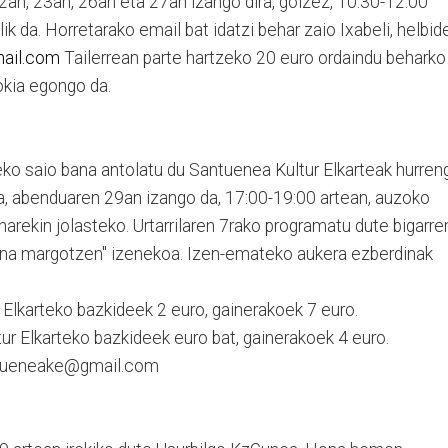
2an, 23an, 26an eta 27an izango dira, goizez, 10:30-12:00
k da. Horretarako email bat idatzi behar zaio Ixabeli, helbid
mail.com
Tailerrean parte hartzeko 20 euro ordaindu beharko
okia egongo da.
eko saio bana antolatu du Santuenea Kultur Elkarteak hurren
a, abenduaren 29an izango da, 17:00-19:00 artean, auzoko
arekin jolasteko. Urtarrilaren 7rako programatu dute bigarre
ztina margotzen" izenekoa. Izen-emateko aukera ezberdinak
 Elkarteko bazkideek 2 euro, gainerakoek 7 euro.
ur Elkarteko bazkideek euro bat, gainerakoek 4 euro.
ntueneake@gmail.com