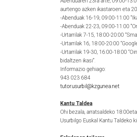
Abenduaren 23ra arte, 09:00-13:0
aurtengo azken ikastaroen eta 20
-Abenduak 16-19, 09:00-11:00 "Ika
-Abenduak 22-23, 09:00-11:00 "On
-Urtarrilak 7-15, 18:00-20:00 “Sma
-Urtarrilak 16, 18:00-20:00 “Google
-Urtarrilak 19-30, 16:00-18:00 “O
bidaltzen ikasi”.
Informazio gehiago:
943 023 684
tutor.usurbil@kzgunea.net
Kantu Taldea
Ohi bezala, arratsaldeko 18:00et
Usurbilgo Euskal Kantu Taldeko k