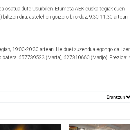
taldea osatua dute Usurbilen. Etumeta AEK euskaltegiak duen
 biltzen dira, astelehen goizero bi orduz, 9:30-11:30 artean.
egian, 19:00-20:30 artean. Helduei zuzendua egongo da. Ize
 batera: 657739523 (Marta), 627310660 (Marijo). Prezioa: 
Erantzun