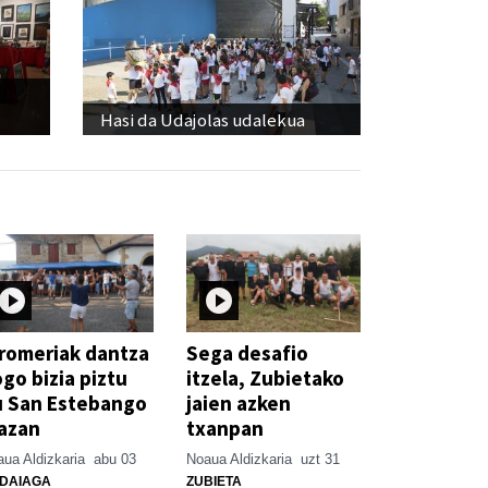
Hasi da Udajolas udalekua
romeriak dantza
Sega desafio
go bizia piztu
itzela, Zubietako
u San Estebango
jaien azken
azan
txanpan
ua Aldizkaria
abu 03
Noaua Aldizkaria
uzt 31
DAIAGA
ZUBIETA