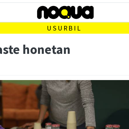
USURBIL
 aste honetan