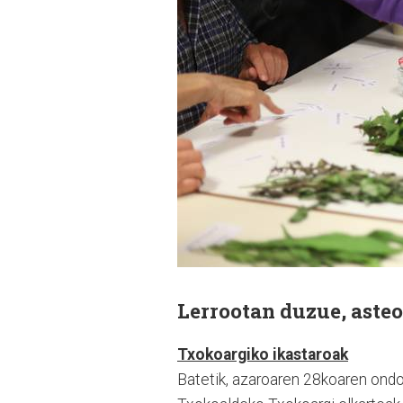
Lerrootan duzue, asteot
Txokoargiko ikastaroak
Batetik, azaroaren 28koaren ondot