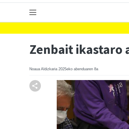
Zenbait ikastaro
Noaua Aldizkaria
2025eko abenduaren 8a