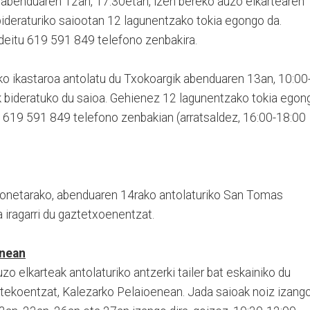
 abenduaren 12an, 17:30etan, izen bereko auzo elkartearen
bideraturiko saiootan 12 lagunentzako tokia egongo da.
deitu 619 591 849 telefono zenbakira.
ko ikastaroa antolatu du Txokoargik abenduaren 13an, 10:00
 bideratuko du saioa. Gehienez 12 lagunentzako tokia egon
 619 591 849 telefono zenbakian (arratsaldez, 16:00-18:00
honetarako, abenduaren 14rako antolaturiko San Tomas
a iragarri du gaztetxoenentzat.
enean
o elkarteak antolaturiko antzerki tailer bat eskainiko du
rtekoentzat, Kalezarko Pelaioenean. Jada saioak noiz izang