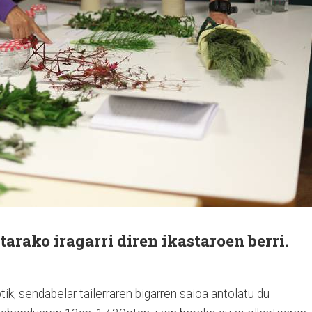
arako iragarri diren ikastaroen berri.
ik, sendabelar tailerraren bigarren saioa antolatu du