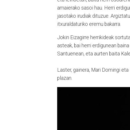
amaierako sasoi hau. Herri erdigu
jasotako irudiak dituzue. Argizta
itxuraldaturiko eremu bakarra.
Jokin Eizagirre herrikideak sortu
asteak, bai herri erdigunean bain
Santuenean, eta aurten baita Kal
Laster, gainera, Mari Domingi eta
plazan.