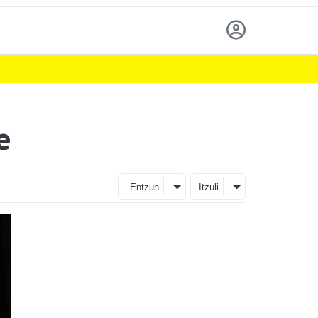
e
Entzun
Itzuli