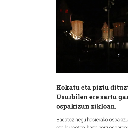
Kokatu eta piztu dituz
Usurbilen ere sartu gar
ospakizun zikloan.
Badatoz negu hasierako ospakizuna
eta leihoetan, baita herri osoaren