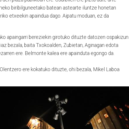
neko biribilguneetako batean astearte iluntze honetan
turiko etxeekin apaindua dago. Aipatu moduan, ez da
tako apaingarri bereziekin girotuko dituzte datozen ospakizun
a iaz bezala, baita Txokoalden, Zubietan, Aginagan edota
ezarren ere. Belmonte kalea ere apainduta egongo da.
 Olentzero ere kokatuko dituzte, ohi bezala, Mikel Laboa