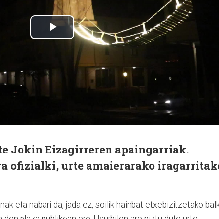
te Jokin Eizagirreren apaingarriak.
a ofizialki, urte amaierarako iragarritak
k eta nabari da, jada ez, soilik hainbat etxebizitzetako bal
a den plaza publikoan ere. Usurbilen ere piztu dute urte