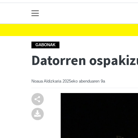
GABONAK
Datorren ospakizu
Noaua Aldizkaria
2025eko abenduaren 9a