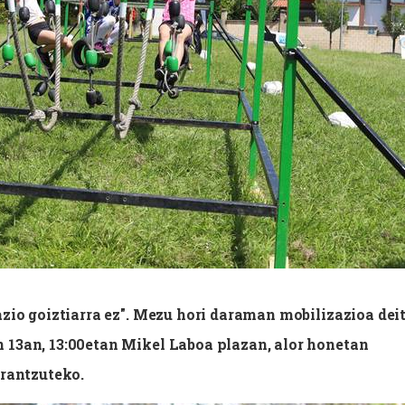
azio goiztiarra ez". Mezu hori daraman mobilizazioa dei
 13an, 13:00etan Mikel Laboa plazan, alor honetan
erantzuteko.