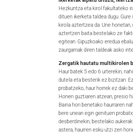
Hezkuntza eta kirol fakultateko ir
dituen ikerketa taldea dugu. Gure 
kirola aztertzea da. Une honetan,
aztertzen baita bestelako ze fakt
egitean. Gipuzkoako eredua ebalua
zaurgarriak diren taldeak asko int
Zergatik hautatu multikirolen 
Haur batek 5 edo 6 urterekin, nahi
dutela eta besterik ez bizitzan.
probatzeko, haur horrek ez daki 
Honen guztiaren atzean, presio ha
Baina hori benetako haurraren nah
bere unean egin genituen probatxo
desberdinekin, bestelako aukerak 
astera, haurren esku utzi zen hor