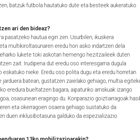
tzen, batzuk futbola hautatuko dute eta besteek aukeratuko
tzen ari den bideaz?
a pasatzeko hautua egin zen. Usurbilen, ikuskera
 eta multikiroltasunaren eredu hori asko indartzen dela
i beharko lukete toki askotan hemengo hezitzaileek duten
ditzen zait. Irudipena dut eredu oso interesgarria dugula
o eskatuko nieke. Eredu oso polita dugu eta eredu horretan
 jarduera batean, gustatzen zaielako gehiago, multia egitek
eko eredura bueltatzen bagara, aipaturiko arriskuak izango
iagoa, osasunean eragingo du. Konparazio goiztiarragoak has
oberen eta okerragoen osaera gehiago sustatuko da.
n duen inklusibotasuna galduko da espezializazio
abenduaren 13ko mobilizazioarekin?