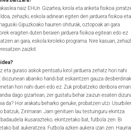
akaslea naiz EHUn. Gizartea, kirola eta ariketa fisikoa jorratz
ildoa, zehazki, eskola adinean egiten den jarduera fisikoa eta
 nagusiki Gipuzkoako haurren ohiturak, oztopoak ari gara
orek eragiten duten beraien jarduera fisikoa egitean edo ez
tzen ari gara, eskola kiroleko programa. Nire kasuan, zehazk
eresatzen zaizkit.
bidea?
z eta guraso askok pentsatu kirol jarduera zehatz hori nahi
 Ez diozunean abaniko handi bat eskaintzen gauza desberdina
benetan hori nahi duen edo ez. Zuk probatzeko denbora eman
ndia dago gizartean, zer gustatu behar zaizun esaten dizun
ia da? Hor arakatu beharko genuke, probatzen utzi. Usurbile
 batzuk, Zirimaran. Jarri genituen lau testuinguru ekintza
badaudela ikusarazteko; ekintzetako bat, futbola zen. Bi
ietako bat aukeratzea. Futbola azken aukera izan zen. Haurrar