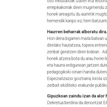
oso inklusiboak izaten eta lesiona
errepikakorrak diren mugimendu ze
honek areagotu du aurretik mugit
hemendik kanpo ez; herri batzuetan
Haurren beharrak alboratu dira
Hori dena bigarren maila batean ut
direlako hautatzea, topera entren
zenbat geratzen diren bidean... Ad
honek atzera bota du arau horiei 
eta haurra erdigunean jartzen dut
pedagogikoki oinarri handia dutena
Espezializazio goiztiarra, kirola 
zerbait ekiditeko erakunde publi
Gipuzkoan zaindu izan da alor 
Dekretua berdina da denontzat EA