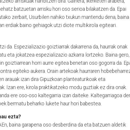
tzeko arriskuak handitzen dira. Gainera, ikerketen arabera,
hatz batzuetan arrisku hori oso serioa bilakatzen da. Epai
utako zerbait, Usurbilen nahiko txukun mantendu dena, baina
 erdiak baino gehiagok utzi diote multikirola egiteari.
.
zi da. Espezializazio goiztiarrak dakarrena da, haurrak onak
atu eta jokatzea espezializazio azkarra lortzeko. Baina gero,
in goiztiarrean horri aurre egitea benetan oso gogorra da. Ep
kontra egiteko aukera. Orain artekoak haurraren hobebeharre
en arauak izan dira Gipuzkoan planteaturikoak eta
k. Izan ere, kirola praktikatzeko modu guztiak ez dira onak.
izanda ere oso-oso kaltegarria izan daiteke. Kaltegarriagoa de
koek bermatu beharko lukete haur hori babestea.
hau ezta?
En, baina garapena oso desberdina da eta batzuen aldetik