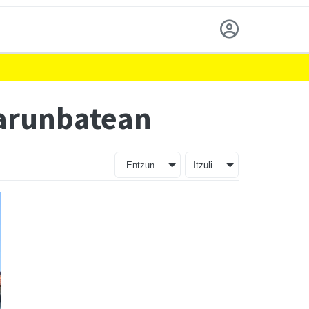
larunbatean
Entzun
Itzuli