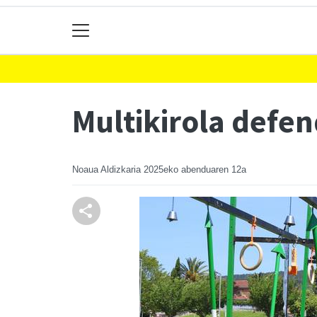
Multikirola defe
Noaua Aldizkaria
2025eko abenduaren 12a