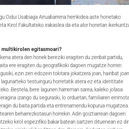
dugu Oidui Usabiaga Arruabarrena herrikidea aste honetako
ta Kirol Fakultateko irakaslea da eta alor honetan ikerkuntz
 multikirolen egitasmoari?
zkena atera den honek bereziki eragiten du zenbat partidu,
ita ere eragiten du geografikoki dagoen mugatze horren
usiki, ezin zen edozein tokitara jokatzera joan, hainbat joan
 lagunarteko testuinguru horretatik atera ez eta identitate
tzeko. Bestela, bere lagunen harreman sarea, kaleko jolasa
eragina izango du seguraski, lo orduetan, familiaren errimot
 eragin du baita partida eta entrenamendu kopurua mugatzea.
itearen beharrezkotasun horrekin. Adin goiztiarrean dagoen
tzeko kirol espezifiko bakar batean sartzen dituenean ez di