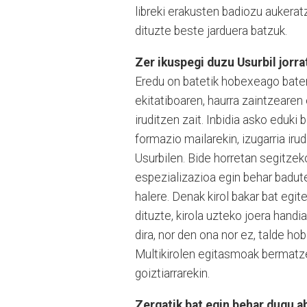
libreki erakusten badiozu aukera
dituzte beste jarduera batzuk.
Zer ikuspegi duzu Usurbil jorra
Eredu on batetik hobexeago bater
ekitatiboaren, haurra zaintzearen
iruditzen zait. Inbidia asko eduk
formazio mailarekin, izugarria iru
Usurbilen. Bide horretan segitzek
espezializazioa egin behar badute
halere. Denak kirol bakar bat egit
dituzte, kirola uzteko joera hand
dira, nor den ona nor ez, talde h
Multikirolen egitasmoak bermatze
goiztiarrarekin.
Zergatik bat egin behar dugu 