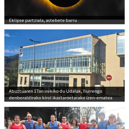
Eklipse partziala, astebete barru
Abuztuaren 17an irekiko du Udalak, hurrengo
denboraldirako kirol ikastaroetarako izen-ematea