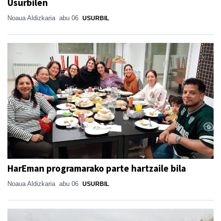
Usurbilen
Noaua Aldizkaria
abu 06
USURBIL
HarEman programarako parte hartzaile bila
Noaua Aldizkaria
abu 06
USURBIL