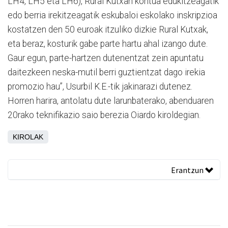
LH4, LH5 eta LH6), Rural Kutxan kontua edukitzeagatik
edo berria irekitzeagatik eskubaloi eskolako inskripzioa
kostatzen den 50 euroak itzuliko dizkie Rural Kutxak,
eta beraz, kosturik gabe parte hartu ahal izango dute.
Gaur egun, parte-hartzen dutenentzat zein apuntatu
daitezkeen neska-mutil berri guztientzat dago irekia
promozio hau”, Usurbil K.E.-tik jakinarazi dutenez.
Horren harira, antolatu dute larunbaterako, abenduaren
20rako teknifikazio saio berezia Oiardo kiroldegian.
KIROLAK
Erantzun