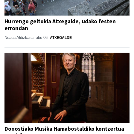
Hurrengo geltokia Atxegalde, udako festen
errondan
Noaua Aldizkaria
abu 06
ATXEGALDE
Donostiako Musika Hamabostaldiko kontzertua