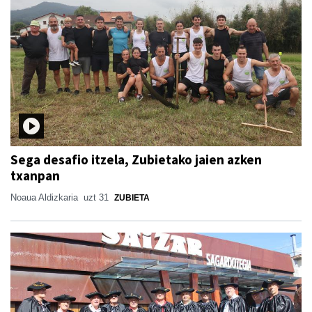
Sega desafio itzela, Zubietako jaien azken
txanpan
Noaua Aldizkaria
uzt 31
ZUBIETA