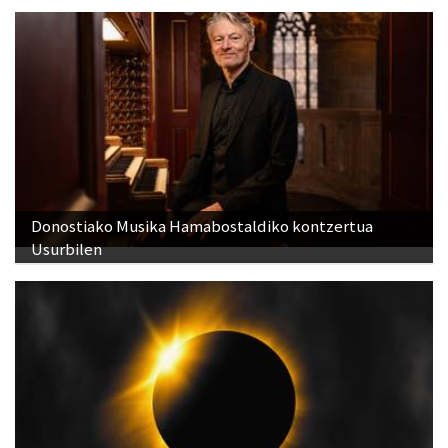
Donostiako Musika Hamabostaldiko kontzertua
Usurbilen