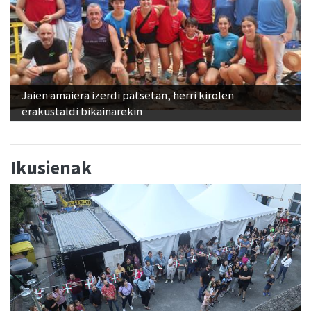
Jaien amaiera izerdi patsetan, herri kirolen
erakustaldi bikainarekin
Ikusienak