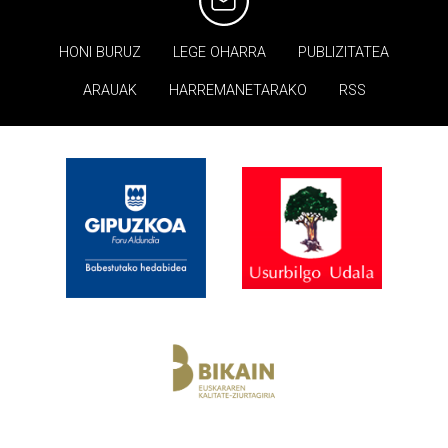
HONI BURUZ
LEGE OHARRA
PUBLIZITATEA
ARAUAK
HARREMANETARAKO
RSS