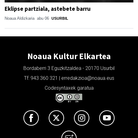
Eklipse partziala, astebete barru
Noaua Aldizkaria
abu 06
USURBIL
Noaua Kultur Elkartea
Bordaberri 3 Eguzkitzaldea - 20170 Usurbil
Tf: 943 360 321 | erredakzioa@noaua.eus
Codesyntaxek garatua