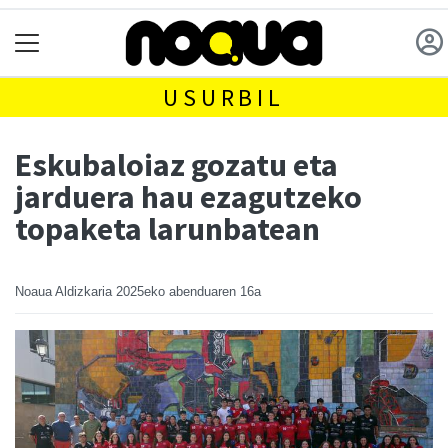
USURBIL
Eskubaloiaz gozatu eta
jarduera hau ezagutzeko
topaketa larunbatean
Noaua Aldizkaria
2025eko abenduaren 16a