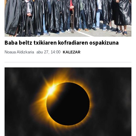
Baba beltz txikiaren kofradiaren ospakizuna
Noaua Aldizkaria
abu 27, 14:00
KALEZAR