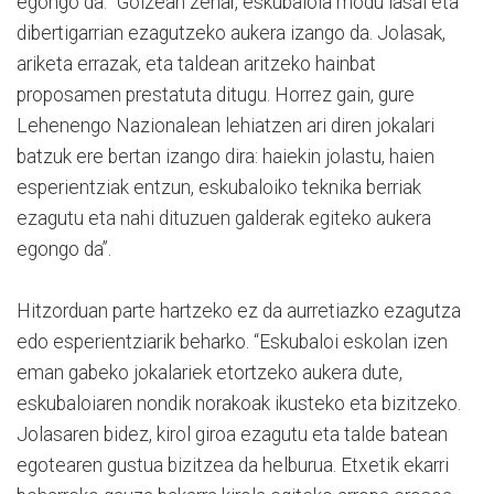
egongo da. “Goizean zehar, eskubaloia modu lasai eta
dibertigarrian ezagutzeko aukera izango da. Jolasak,
ariketa errazak, eta taldean aritzeko hainbat
proposamen prestatuta ditugu. Horrez gain, gure
Lehenengo Nazionalean lehiatzen ari diren jokalari
batzuk ere bertan izango dira: haiekin jolastu, haien
esperientziak entzun, eskubaloiko teknika berriak
ezagutu eta nahi dituzuen galderak egiteko aukera
egongo da”.
Hitzorduan parte hartzeko ez da aurretiazko ezagutza
edo esperientziarik beharko. “Eskubaloi eskolan izen
eman gabeko jokalariek etortzeko aukera dute,
eskubaloiaren nondik norakoak ikusteko eta bizitzeko.
Jolasaren bidez, kirol giroa ezagutu eta talde batean
egotearen gustua bizitzea da helburua. Etxetik ekarri