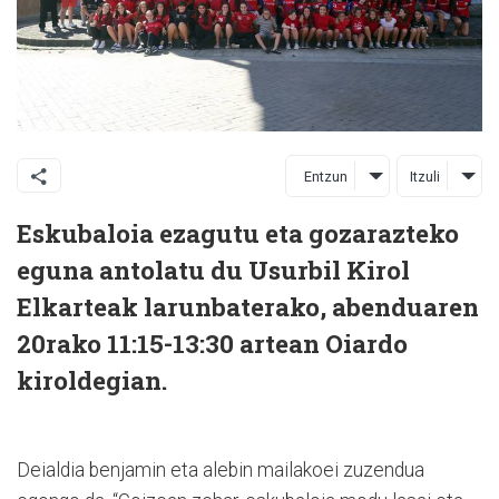
Entzun
Itzuli
Eskubaloia ezagutu eta gozarazteko
eguna antolatu du Usurbil Kirol
Elkarteak larunbaterako, abenduaren
20rako 11:15-13:30 artean Oiardo
kiroldegian.
Deialdia benjamin eta alebin mailakoei zuzendua