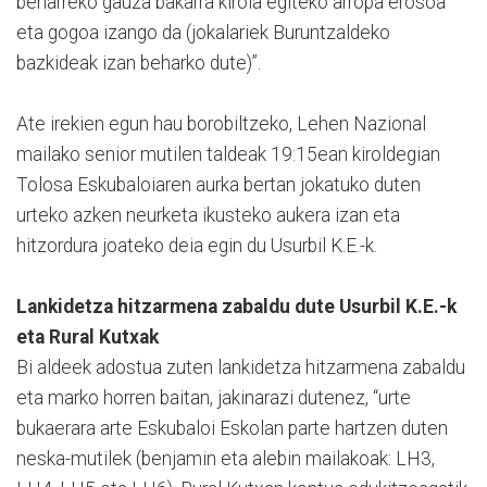
beharreko gauza bakarra kirola egiteko arropa erosoa
eta gogoa izango da (jokalariek Buruntzaldeko
bazkideak izan beharko dute)”.
Ate irekien egun hau borobiltzeko, Lehen Nazional
mailako senior mutilen taldeak 19:15ean kiroldegian
Tolosa Eskubaloiaren aurka bertan jokatuko duten
urteko azken neurketa ikusteko aukera izan eta
hitzordura joateko deia egin du Usurbil K.E.-k.
Lankidetza hitzarmena zabaldu dute Usurbil K.E.-k
eta Rural Kutxak
Bi aldeek adostua zuten lankidetza hitzarmena zabaldu
eta marko horren baitan, jakinarazi dutenez, “urte
bukaerara arte Eskubaloi Eskolan parte hartzen duten
neska-mutilek (benjamin eta alebin mailakoak: LH3,