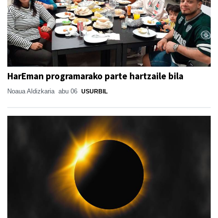
HarEman programarako parte hartzaile bila
Noaua Aldizkaria
abu 06
USURBIL