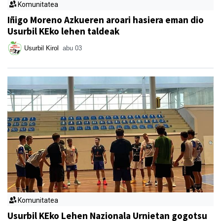
Komunitatea
Iñigo Moreno Azkueren aroari hasiera eman dio
Usurbil KEko lehen taldeak
Usurbil Kirol
abu 03
Komunitatea
Usurbil KEko Lehen Nazionala Urnietan gogotsu