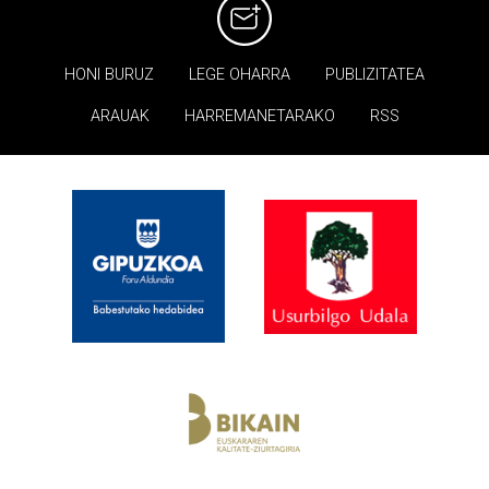
HONI BURUZ
LEGE OHARRA
PUBLIZITATEA
ARAUAK
HARREMANETARAKO
RSS