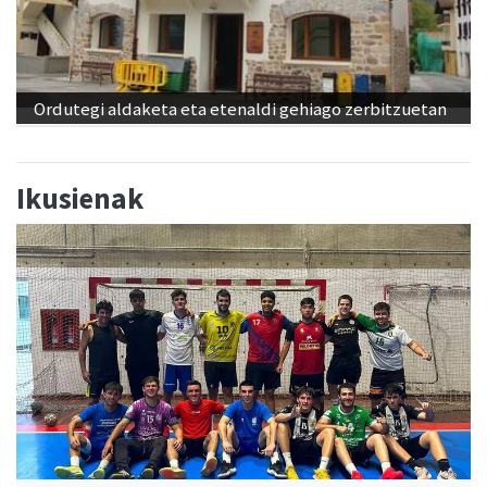
Ordutegi aldaketa eta etenaldi gehiago zerbitzuetan
Ikusienak