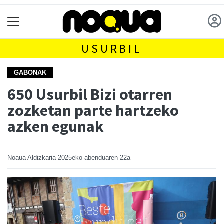
USURBIL
GABONAK
650 Usurbil Bizi otarren
zozketan parte hartzeko
azken egunak
Noaua Aldizkaria
2025eko abenduaren 22a