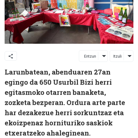
Entzun
Itzuli
Larunbatean, abenduaren 27an
egingo da 650 Usurbil Bizi herri
egitasmoko otarren banaketa,
zozketa bezperan. Ordura arte parte
har dezakezue herri sorkuntzaz eta
ekoizpenaz hornituriko saskiok
etxeratzeko ahaleginean.