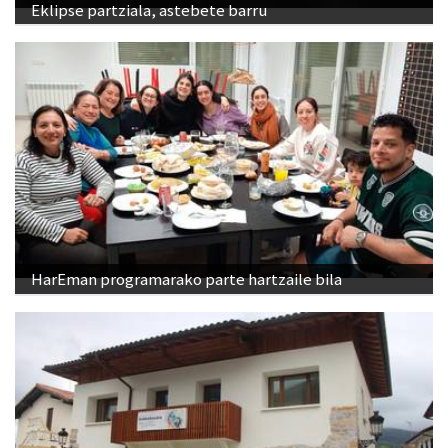
Eklipse partziala, astebete barru
HarEman programarako parte hartzaile bila