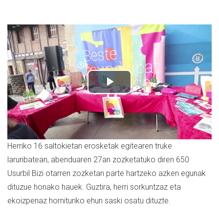
Herriko 16 saltokietan erosketak egitearen truke
larunbatean, abenduaren 27an zozketatuko diren 650
Usurbil Bizi otarren zozketan parte hartzeko azken egunak
dituzue honako hauek. Guztira, herri sorkuntzaz eta
ekoizpenaz hornituriko ehun saski osatu dituzte.