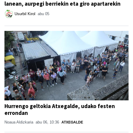
lanean, aurpegi berriekin eta giro apartarekin
Usurbil Kirol
abu 05
Hurrengo geltokia Atxegalde, udako festen
errondan
Noaua Aldizkaria
abu 06, 10:36
ATXEGALDE