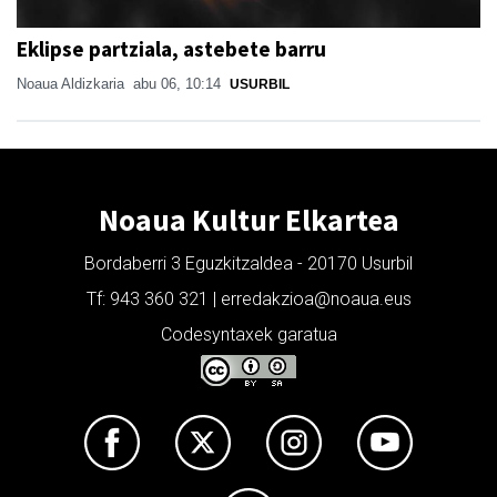
Eklipse partziala, astebete barru
Noaua Aldizkaria
abu 06, 10:14
USURBIL
Noaua Kultur Elkartea
Bordaberri 3 Eguzkitzaldea - 20170 Usurbil
Tf: 943 360 321 | erredakzioa@noaua.eus
Codesyntaxek garatua