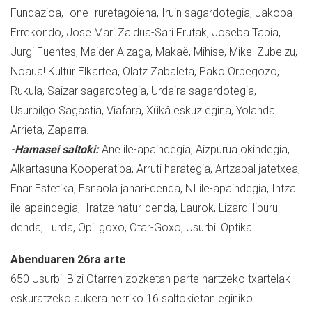
Fundazioa, Ione Iruretagoiena, Iruin sagardotegia, Jakoba
Errekondo, Jose Mari Zaldua-Sari Frutak, Joseba Tapia,
Jurgi Fuentes, Maider Alzaga, Makaë, Mihise, Mikel Zubelzu,
Noaua! Kultur Elkartea, Olatz Zabaleta, Pako Orbegozo,
Rukula, Saizar sagardotegia, Urdaira sagardotegia,
Usurbilgo Sagastia, Viafara, Xükâ eskuz egina, Yolanda
Arrieta, Zaparra.
-Hamasei saltoki:
Ane ile-apaindegia, Aizpurua okindegia,
Alkartasuna Kooperatiba, Arruti harategia, Artzabal jatetxea,
Enar Estetika, Esnaola janari-denda, NI ile-apaindegia, Intza
ile-apaindegia, Iratze natur-denda, Laurok, Lizardi liburu-
denda, Lurda, Opil goxo, Otar-Goxo, Usurbil Optika.
Abenduaren 26ra arte
650 Usurbil Bizi Otarren zozketan parte hartzeko txartelak
eskuratzeko aukera herriko 16 saltokietan eginiko