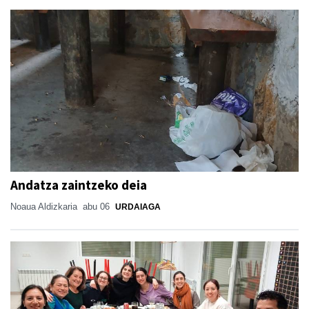
Andatza zaintzeko deia
Noaua Aldizkaria
abu 06
URDAIAGA