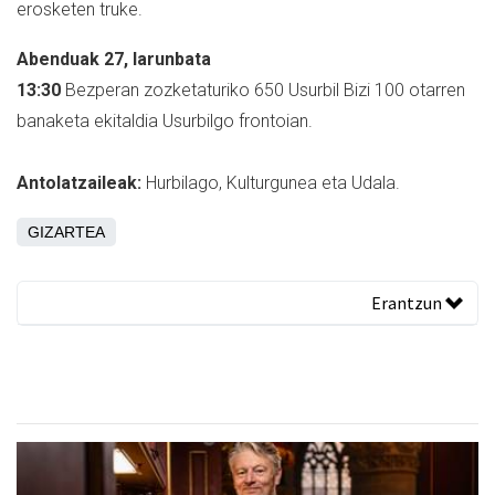
erosketen truke.
Abenduak 27, larunbata
13:30
Bezperan zozketaturiko 650 Usurbil Bizi 100 otarren
banaketa ekitaldia Usurbilgo frontoian.
Antolatzaileak:
Hurbilago, Kulturgunea eta Udala.
GIZARTEA
Erantzun