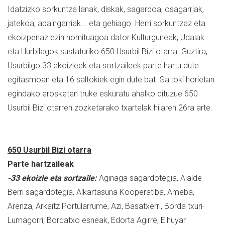
Idatzizko sorkuntza lanak, diskak, sagardoa, osagarriak,
jatekoa, apaingarriak... eta gehiago. Herri sorkuntzaz eta
ekoizpenaz ezin hornituagoa dator Kulturguneak, Udalak
eta Hurbilagok sustaturiko 650 Usurbil Bizi otarra. Guztira,
Usurbilgo 33 ekoizleek eta sortzaileek parte hartu dute
egitasmoan eta 16 saltokiek egin dute bat. Saltoki horietan
egindako erosketen truke eskuratu ahalko dituzue 650
Usurbil Bizi otarren zozketarako txartelak hilaren 26ra arte.
650 Usurbil Bizi otarra
Parte hartzaileak
-33 ekoizle eta sortzaile:
Aginaga sagardotegia, Aialde
Berri sagardotegia, Alkartasuna Kooperatiba, Ameba,
Arenza, Arkaitz Portularrume, Azi, Basatxerri, Borda txuri-
Lumagorri, Bordatxo esneak, Edorta Agirre, Elhuyar