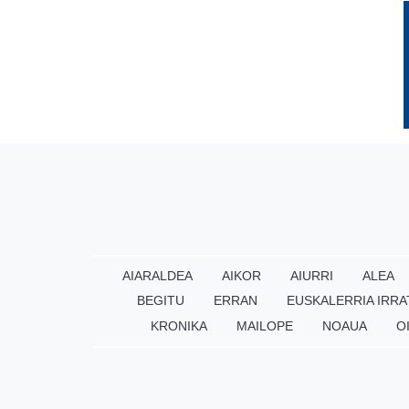
AIARALDEA
AIKOR
AIURRI
ALEA
BEGITU
ERRAN
EUSKALERRIA IRRA
KRONIKA
MAILOPE
NOAUA
O