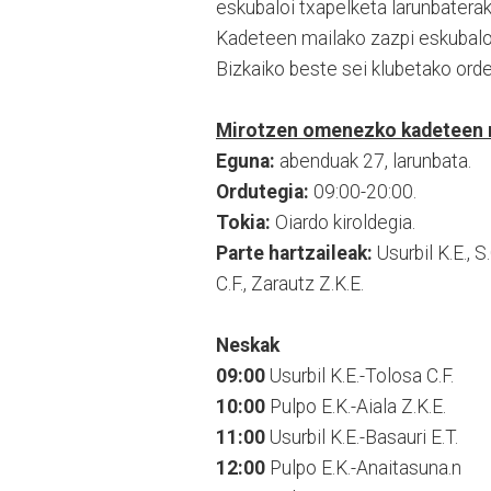
eskubaloi txapelketa larunbaterak
Kadeteen mailako zazpi eskubaloi
Bizkaiko beste sei klubetako orde
Mirotzen omenezko kadeteen ma
Eguna:
abenduak 27, larunbata.
Ordutegia:
09:00-20:00.
Tokia:
Oiardo kiroldegia.
Parte hartzaileak:
Usurbil K.E., S
C.F., Zarautz Z.K.E.
Neskak
09:00
Usurbil K.E.-Tolosa C.F.
10:00
Pulpo E.K.-Aiala Z.K.E.
11:00
Usurbil K.E.-Basauri E.T.
12:00
Pulpo E.K.-Anaitasuna.n