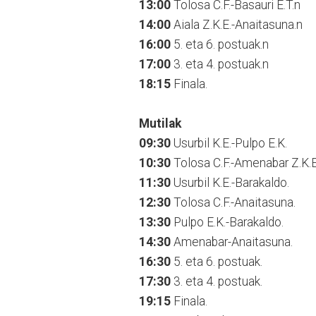
13:00
Tolosa C.F.-Basauri E.T.n
14:00
Aiala Z.K.E.-Anaitasuna.n
16:00
5. eta 6. postuak.n
17:00
3. eta 4. postuak.n
18:15
Finala.
Mutilak
09:30
Usurbil K.E.-Pulpo E.K.
10:30
Tolosa C.F.-Amenabar Z.K.E
11:30
Usurbil K.E.-Barakaldo.
12:30
Tolosa C.F.-Anaitasuna.
13:30
Pulpo E.K.-Barakaldo.
14:30
Amenabar-Anaitasuna.
16:30
5. eta 6. postuak.
17:30
3. eta 4. postuak.
19:15
Finala.