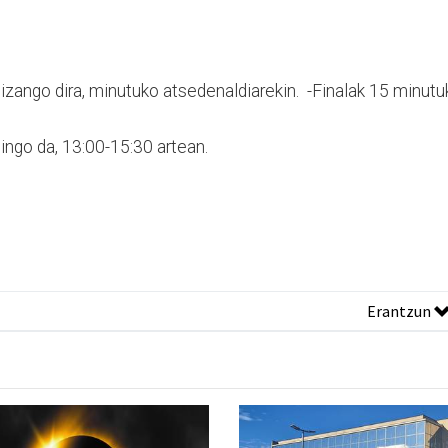
 izango dira, minutuko atsedenaldiarekin. -Finalak 15 minutu
ingo da, 13:00-15:30 artean.
Erantzun