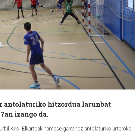
k antolaturiko hitzordua larunbat
7an izango da.
rbil Kirol Elkarteak hamaseigarrenez antolaturiko urteroko