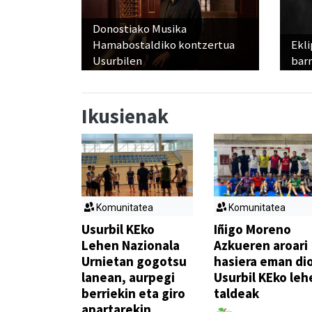
Donostiako Musika
Hamabostaldiko kontzertua
Ekli
Usurbilen
bar
Ikusienak
Komunitatea
Komunitatea
Usurbil KEko
Iñigo Moreno
Lehen Nazionala
Azkueren aroari
Urnietan gogotsu
hasiera eman di
lanean, aurpegi
Usurbil KEko leh
berriekin eta giro
taldeak
apartarekin