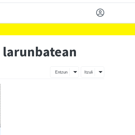
 larunbatean
Entzun
Itzuli