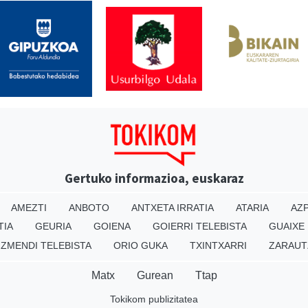
Gertuko informazioa, euskaraz
AMEZTI
ANBOTO
ANTXETA IRRATIA
ATARIA
AZP
TIA
GEURIA
GOIENA
GOIERRI TELEBISTA
GUAIXE
IZMENDI TELEBISTA
ORIO GUKA
TXINTXARRI
ZARAUT
Matx
Gurean
Ttap
Tokikom publizitatea