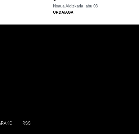
Noaua Aldizkaria
abu 03
URDAIAGA
ARAKO
RSS