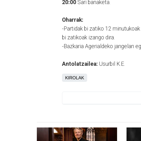
20:00
Sari banaketa.
Oharrak:
-Partidak bi zatiko 12 minutukoak
bi zatikoak izango dira.
-Bazkaria Agerialdeko jangelan eg
Antolatzailea:
Usurbil K.E.
KIROLAK