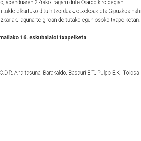
o, abenduaren 27rako iragarri dute Oiardo kiroldegian.
 talde elkartuko ditu hitzorduak; etxekoak eta Gipuzkoa nah
zkariak, lagunarte giroan deitutako egun osoko txapelketan.
ilako 16. eskubalaloi txapelketa
.C.D.R. Anaitasuna, Barakaldo, Basauri E.T., Pulpo E.K., Tolosa