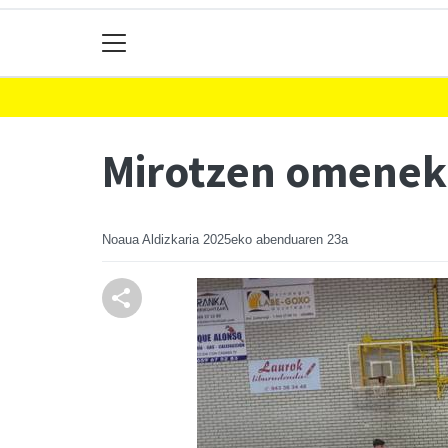
Mirotzen omeneko
Noaua Aldizkaria
2025eko abenduaren 23a