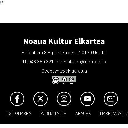
03
Noaua Kultur Elkartea
Bordaberri 3 Eguzkitzaldea - 20170 Usurbil
Tf: 943 360 321 | erredakzioa@noaua.eus
Codesyntaxek garatua
LEGE OHARRA
PUBLIZITATEA
ARAUAK
HARREMANET