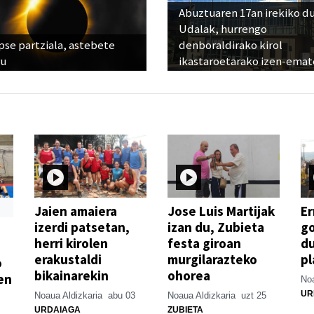
Abuztuaren 17an irekiko d
Udalak, hurrengo
pse partziala, astebete
denboraldirako kirol
ru
ikastaroetarako izen-emat
Jaien amaiera
Jose Luis Martijak
Er
izerdi patsetan,
izan du, Zubieta
go
herri kirolen
festa giroan
d
erakustaldi
murgilarazteko
pl
o
bikainarekin
ohorea
en
Noa
UR
Noaua Aldizkaria
abu 03
Noaua Aldizkaria
uzt 25
URDAIAGA
ZUBIETA