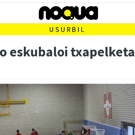
USURBIL
 eskubaloi txapelketa