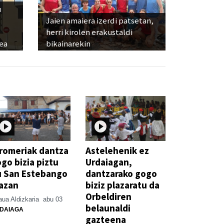
u
Jaien amaiera izerdi patsetan,
herri kirolen erakustaldi
ea
bikainarekin
romeriak dantza
Astelehenik ez
go bizia piztu
Urdaiagan,
u San Estebango
dantzarako gogo
azan
biziz plazaratu da
Orbeldiren
ua Aldizkaria
abu 03
belaunaldi
DAIAGA
gazteena