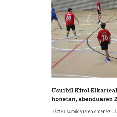
Usurbil Kirol Elkartea
honetan, abenduaren 2
Gazte usurbildarraren omenez Usu