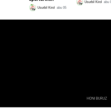
Usurbil Kirol
abu 
Usurbil Kirol
abu 05
HONI BURUZ