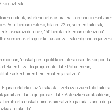
H-ko gazteak.
diaren ondotik, astelehenetik ostiralera ia egunero ekintzare
k. Aste berriari ekiteko, hilaren 22an, sormen tailerrak,
ileek jakinarazi dutenez, "50 herritarrek eman dute izena".
tur sormenak eta gure kultur sortzaileak erdigunean jartzek
n moduan, "euskal preso politikoen afera oraindik konpondu
kartekoen hitzaldia programatu dute Potxoenean,
alitate anker horren berri ematen jarraitzea".
 Egunari ekiteko, iaz "arrakasta itzela izan zuen talo tailerra
k jarraitzen duela gogorarazi dute. Asteazken arratsaldean,
rra berotu eta euskal doinuak aireratzeko parada izango dugu
azkia aterako da".