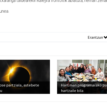
aranga taldearekin kalejira frontoitik abiatuta, herrian zehar
unea.
Erantzun
pse partziala, astebete
HarEman programarako pa
ru
hartzaile bila