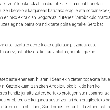
aikitzen" topaketak abian dira ofizialki. Larunbat honetan,
 izen bereko elkargunean batutako eragile eta norbanakoek
an eginiko ekitaldian. Gogorarazi dutenez, "Arrobitxulo martx
luzea eginda, baina oraindik tarte polita egiteke. Gero bat
ra arte luzatuko den zikloko egitaraua plazaratu dute.
asunez, astialdiz eta kulturaz blaitua, herritar guztiei
.
izatez astelehenean, hilaren 15ean ekin zieten topaketa hauei
in. Gaztelekuan izan ziren Arrobitxuloko bi kide herriko
eres handiz jarraitu zuten, bertako protagonista nabarmenak
ekua Arrobitxulo elkargunea sustatzen ari den eragileetako ba
a. Urtero egin ohi duen, San Tomas festan bildu zituen ostira