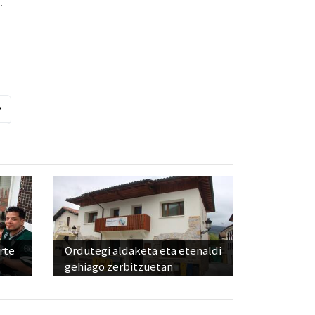
.
rte
Ordutegi aldaketa eta etenaldi
gehiago zerbitzuetan