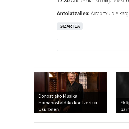
17:30
Ondoezik Usurbilgo elektrotx
Antolatzailea:
Arrobitxulo elkarg
GIZARTEA
Donostiako Musika
Hamabostaldiko kontzertua
Ekli
Usurbilen
bar