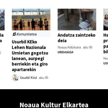
ia
Andatza zaintzeko
H
Komunitatea
o
deia
p
Usurbil KEko
pa
Lehen Nazionala
Noaua Aldizkaria
abu 06
bi
Urnietan gogotsu
URDAIAGA
6
lanean, aurpegi
Noa
berriekin eta giro
US
apartarekin
Usurbil Kirol
abu 05
Noaua Kultur Elkartea