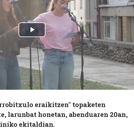
rrobitxulo eraikitzen" topaketen
te, larunbat honetan, abenduaren 20an,
iniko ekitaldian.