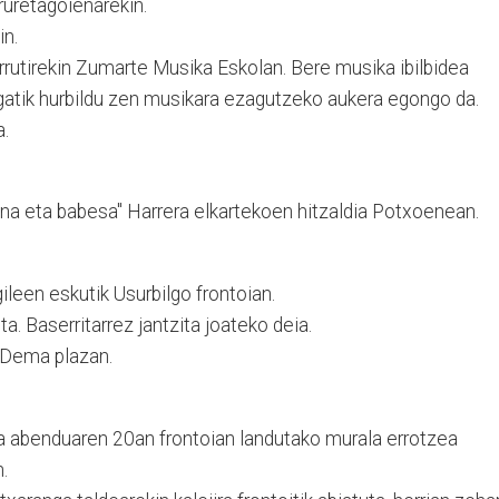
Iruretagoienarekin.
in.
rrutirekin Zumarte Musika Eskolan. Bere musika ibilbidea
rgatik hurbildu zen musikara ezagutzeko aukera egongo da.
a.
una eta babesa" Harrera elkartekoen hitzaldia Potxoenean.
gileen eskutik Usurbilgo frontoian.
ta. Baserritarrez jantzita joateko deia.
 Dema plazan.
ta abenduaren 20an frontoian landutako murala errotzea
n.