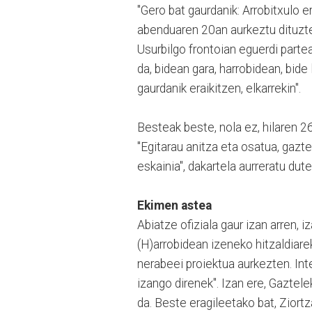
"Gero bat gaurdanik: Arrobitxulo er
abenduaren 20an aurkeztu dituzte
Usurbilgo frontoian eguerdi parte
da, bidean gara, harrobidean, bide 
gaurdanik eraikitzen, elkarrekin".
Besteak beste, nola ez, hilaren 26
"Egitarau anitza eta osatua, gaztet
eskainia", dakartela aurreratu dute
Ekimen astea
Abiatze ofiziala gaur izan arren, 
(H)arrobidean izeneko hitzaldiarek
nerabeei proiektua aurkezten. Int
izango direnek". Izan ere, Gaztel
da. Beste eragileetako bat, Ziortz