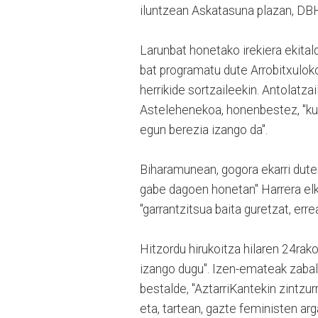
iluntzean Askatasuna plazan, DB
Larunbat honetako irekiera ekital
bat programatu dute Arrobitxulokoe
herrikide sortzaileekin. Antolatza
Astelehenekoa, honenbestez, "kul
egun berezia izango da".
Biharamunean, gogora ekarri dute
gabe dagoen honetan" Harrera el
"garrantzitsua baita guretzat, erre
Hitzordu hirukoitza hilaren 24rako.
izango dugu". Izen-emateak zabali
bestalde, "AztarriKantekin zintzu
eta, tartean, gazte feministen arg