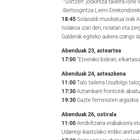
-"Sortzen" joskintza tailerra Ione 
-Bertsogintza Lierni Errekondorek
18:45
Solasaldi musikatua Ixak A
nolakoa izan den, nolatan eta ze
Galderak egiteko aukera izango d
Abenduak 23, asteartea
17:00
"Etxerako bidean, elkartas
Abenduak 24, asteazkena
11:00
Talo tailerra Usurbilgo talo
17:30
Aztarrikant frontoitik abiatu
19:30
Gazte feministen argazkia
Abenduak 26, ostirala
11:00
Arrobiltzarra erabakiorra e
Udarregi ikastolako erdiko aretoa