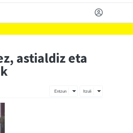
z, astialdiz eta
ok
Entzun
Itzuli