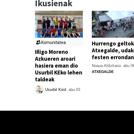
Ikusienak
Hurrengo geltok
Komunitatea
Atxegalde, udak
Iñigo Moreno
festen errondan
Azkueren aroari
hasiera eman dio
Noaua Aldizkaria
abu 0
Usurbil KEko lehen
ATXEGALDE
taldeak
Usurbil Kirol
abu 03