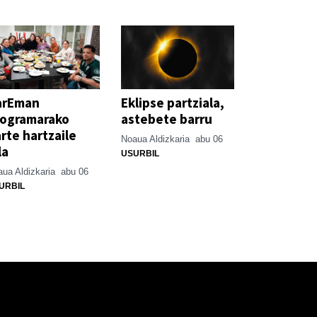
arEman
Eklipse partziala,
rogramarako
astebete barru
rte hartzaile
Noaua Aldizkaria
abu 06
la
USURBIL
ua Aldizkaria
abu 06
URBIL