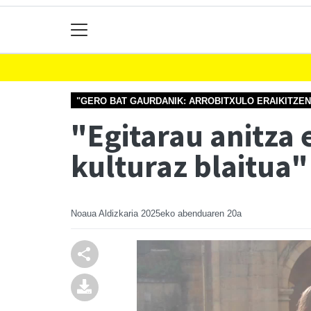
"GERO BAT GAURDANIK: ARROBITXULO ERAIKITZE
"Egitarau anitza 
kulturaz blaitua"
Noaua Aldizkaria
2025eko abenduaren 20a