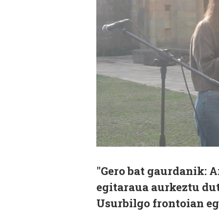
"Gero bat gaurdanik: A
egitaraua aurkeztu du
Usurbilgo frontoian eg