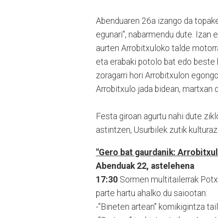
Abenduaren 26a izango da topake
egunari", nabarmendu dute. Izan er
aurten Arrobitxuloko talde motorr
eta erabaki potolo bat edo beste h
zoragarri hori Arrobitxulon egongo
Arrobitxulo jada bidean, martxan d
Festa giroan agurtu nahi dute zik
astintzen, Usurbilek zutik kultur
"Gero bat gaurdanik: Arrobitxul
Abenduak 22, astelehena
17:30
Sormen multitailerrak Potx
parte hartu ahalko du saiootan:
-"Bineten artean" komikigintza tai