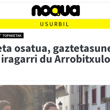
USURBIL
N" TOPAKETAK
eta osatua, gaztetasune
 iragarri du Arrobitxul