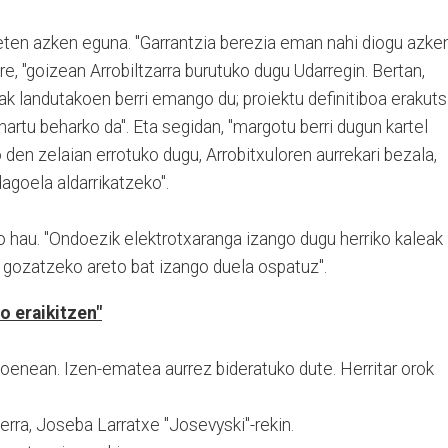
ten azken eguna. "Garrantzia berezia eman nahi diogu azke
e, "goizean Arrobiltzarra burutuko dugu Udarregin. Bertan,
ak landutakoen berri emango du; proiektu definitiboa erakuts
artu beharko da". Eta segidan, "margotu berri dugun kartel
 den zelaian errotuko dugu, Arrobitxuloren aurrekari bezala,
agoela aldarrikatzeko".
lo hau. "Ondoezik elektrotxaranga izango dugu herriko kaleak
az gozatzeko areto bat izango duela ospatuz".
o eraikitzen"
oenean. Izen-ematea aurrez bideratuko dute. Herritar orok
lerra, Joseba Larratxe "Josevyski"-rekin.