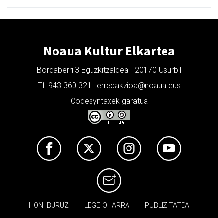
Noaua Kultur Elkartea
Bordaberri 3 Eguzkitzaldea - 20170 Usurbil
Tf: 943 360 321 | erredakzioa@noaua.eus
Codesyntaxek garatua
HONI BURUZ
LEGE OHARRA
PUBLIZITATEA