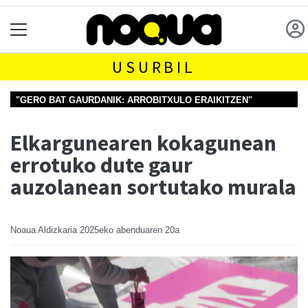
USURBIL
"GERO BAT GAURDANIK: ARROBITXULO ERAIKITZEN"
TOPAKETAK
Elkargunearen kokagunean
errotuko dute gaur
auzolanean sortutako murala
Noaua Aldizkaria
2025eko abenduaren 20a