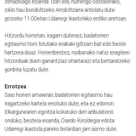
zehazkiago esanda. Izan ere, hurrengo ostiralerako,
ziklo hau borobiltzeko Arrobiltzarra antolatu dute
goizeko 11:00etan Udarregi ikastolako erdiko aretoan.
Hitzordu horretan, iragarri dutenez, badatorren
egitasmo honi lotutako erabaki giltzarri bat edo beste
hartzera doaz. Honenbestez, norbanako nahiz eragileei
hitzorduak duen garrantziaz ohartarazi eta bertaratzeko
gonbita luzatu dute.
Errotzea
Saio horren amaieran, badatorren egitasmo hau
iragartzeko kartela errotuko dute, eta ez edonon.
Elkargunearen egoitza kokatuko den anbulatorio
ondoko, bestela esanda, Oiardo Kiroldegia edota
Udarregi ikastola pareko belardian jarri asmo dute.