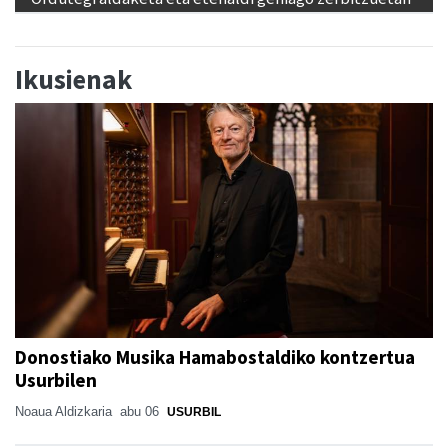
Ikusienak
Donostiako Musika Hamabostaldiko kontzertua
Usurbilen
Noaua Aldizkaria
abu 06
USURBIL