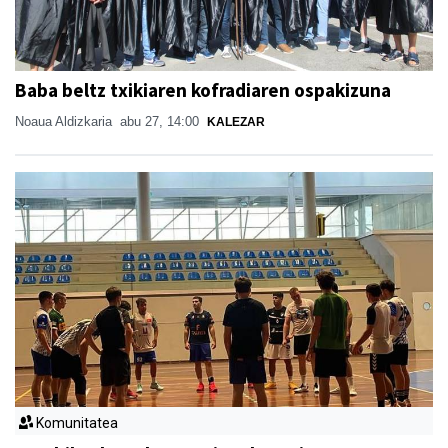
Baba beltz txikiaren kofradiaren ospakizuna
Noaua Aldizkaria
abu 27, 14:00
KALEZAR
Komunitatea