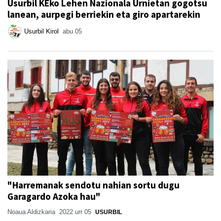
Usurbil KEko Lehen Nazionala Urnietan gogotsu
lanean, aurpegi berriekin eta giro apartarekin
Usurbil Kirol
abu 05
"Harremanak sendotu nahian sortu dugu
Garagardo Azoka hau"
Noaua Aldizkaria
2022 urr 05
USURBIL