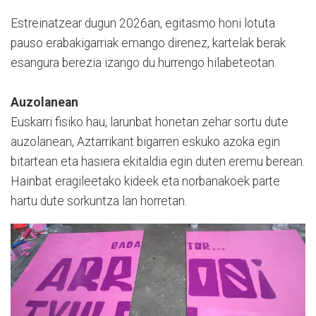
Estreinatzear dugun 2026an, egitasmo honi lotuta
pauso erabakigarriak emango direnez, kartelak berak
esangura berezia izango du hurrengo hilabeteotan.
Auzolanean
Euskarri fisiko hau, larunbat honetan zehar sortu dute
auzolanean, Aztarrikant bigarren eskuko azoka egin
bitartean eta hasiera ekitaldia egin duten eremu berean.
Hainbat eragileetako kideek eta norbanakoek parte
hartu dute sorkuntza lan horretan.