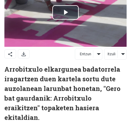
Entzun
Itzuli
Arrobitxulo elkargunea badatorrela
iragartzen duen kartela sortu dute
auzolanean larunbat honetan, "Gero
bat gaurdanik: Arrobitxulo
eraikitzen" topaketen hasiera
ekitaldian.