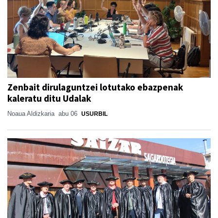
Zenbait dirulaguntzei lotutako ebazpenak
kaleratu ditu Udalak
Noaua Aldizkaria
abu 06
USURBIL