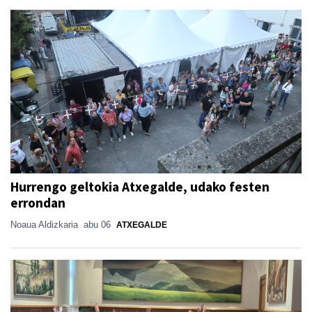
Hurrengo geltokia Atxegalde, udako festen
errondan
Noaua Aldizkaria
abu 06
ATXEGALDE