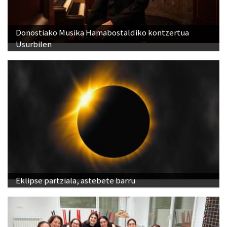
Donostiako Musika Hamabostaldiko kontzertua
Usurbilen
Eklipse partziala, astebete barru