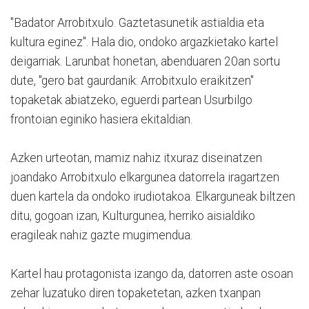
"Badator Arrobitxulo. Gaztetasunetik astialdia eta
kultura eginez". Hala dio, ondoko argazkietako kartel
deigarriak. Larunbat honetan, abenduaren 20an sortu
dute, "gero bat gaurdanik: Arrobitxulo eraikitzen"
topaketak abiatzeko, eguerdi partean Usurbilgo
frontoian eginiko hasiera ekitaldian.
Azken urteotan, mamiz nahiz itxuraz diseinatzen
joandako Arrobitxulo elkargunea datorrela iragartzen
duen kartela da ondoko irudiotakoa. Elkarguneak biltzen
ditu, gogoan izan, Kulturgunea, herriko aisialdiko
eragileak nahiz gazte mugimendua.
Kartel hau protagonista izango da, datorren aste osoan
zehar luzatuko diren topaketetan, azken txanpan