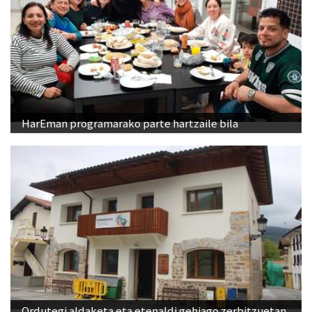
HarEman programarako parte hartzaile bila
Ordutegi aldaketa eta etenaldi gehiago zerbitzuetan