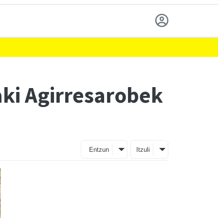
aki Agirresarobek
Entzun
Itzuli