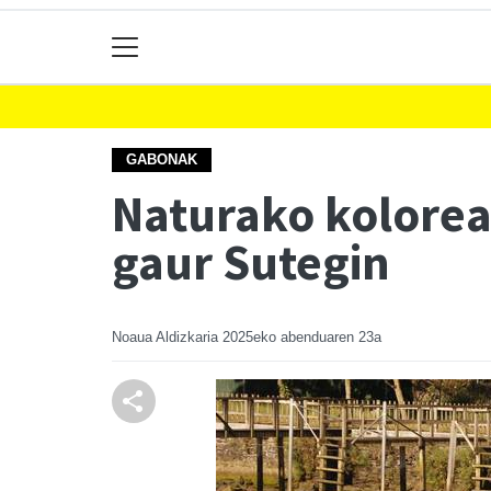
GABONAK
Naturako kolorea
gaur Sutegin
Noaua Aldizkaria
2025eko abenduaren 23a