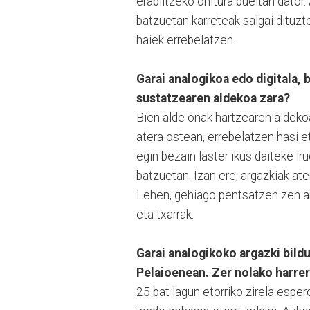
erabiltzeko ohitura bueltan dator
batzuetan karreteak salgai dituzte
haiek errebelatzen.
Garai analogikoa edo digitala,
sustatzearen aldekoa zara?
Bien alde onak hartzearen aldekoa
atera ostean, errebelatzen hasi 
egin bezain laster ikus daiteke ir
batzuetan. Izan ere, argazkiak ate
Lehen, gehiago pentsatzen zen arg
eta txarrak.
Garai analogikoko argazki bild
Pelaioenean. Zer nolako harrer
25 bat lagun etorriko zirela esper