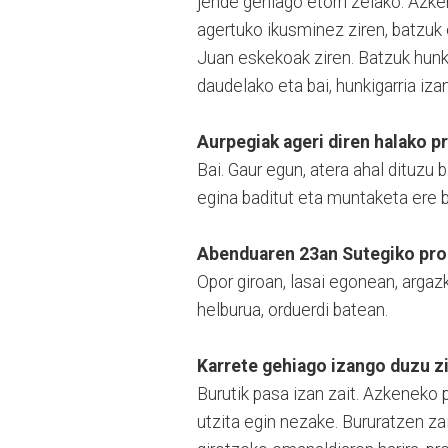
jende gehiago etorri zelako. Azke
agertuko ikusminez ziren, batzuk 
Juan eskekoak ziren. Batzuk hunki
daudelako eta bai, hunkigarria iz
Aurpegiak ageri diren halako p
Bai. Gaur egun, atera ahal dituz
egina baditut eta muntaketa ere ba
Abenduaren 23an Sutegiko proi
Opor giroan, lasai egonean, argaz
helburua, orduerdi batean.
Karrete gehiago izango duzu zi
Burutik pasa izan zait. Azkeneko 
utzita egin nezake. Bururatzen za