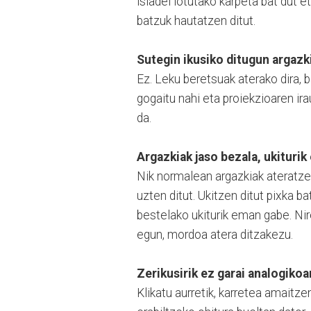
isladei lotutako karpeta bat dut 
batzuk hautatzen ditut.
Sutegin ikusiko ditugun argazk
Ez. Leku beretsuak aterako dira, 
gogaitu nahi eta proiekzioaren ir
da.
Argazkiak jaso bezala, ukiturik
Nik normalean argazkiak ateratze
uzten ditut. Ukitzen ditut pixka b
bestelako ukiturik eman gabe. Nir
egun, mordoa atera ditzakezu.
Zerikusirik ez garai analogikoa
Klikatu aurretik, karretea amaitz