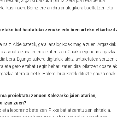
. Aurrekoan, argazki batzuk inprimatzera joan eta denda
la ikusi nuen. Berriz ere ari dira analogikora bueltatzen eta
 bietako bat hautatuko zenuke edo bien arteko elkarbizit
 naiz. Alde batetik, garai analogikoak magia zuen. Argazkiak
eta asmatu izana ederra izaten zen. Gaurko egunean argazkia
udia bera. Egungo aukera digitalak, aldiz, antsietatea sortzen 
ra eta gero ezabatu egin behar izaten dira, pilatzen doazelak
azkia atera aurretik. Halere, bi aukerek dituzte gauza onak
uma proiektatu zenuen Kalezarko jaien atarian,
a izan zuen?
o eta leporaino bete zen. Pixka bat atzeratu zen ekitaldia,