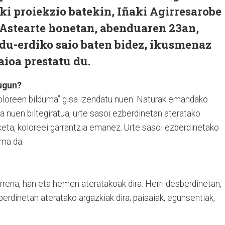
ki proiekzio batekin, Iñaki Agirresarobe
 Astearte honetan, abenduaren 23an,
rdu-erdiko saio baten bidez, ikusmenaz
ioa prestatu du.
dugun?
“koloreen bilduma” gisa izendatu nuen. Naturak emandako
oa nuen biltegiratua, urte sasoi ezberdinetan ateratako
sketa, koloreei garrantzia emanez. Urte sasoi ezberdinetako
uma da.
rrena, han eta hemen ateratakoak dira. Herri desberdinetan,
erdinetan ateratako argazkiak dira; paisaiak, egunsentiak,