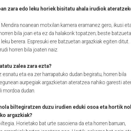
oan zara edo leku horiek bisitatu ahala irudiok ateratze
a. Mendira noanean motxilan kamera eramanez gero, ikusi et
 horren bila joan eta ez da halakorik topatzen; beste batzueta
iz leku berera. Espresuki ere batzuetan argazkiak egiten ditut.
udi horren bila joaten naiz.
ratatu zalea zara ezta?
iz esnatu eta ea zer harrapatuko dudan begiratu, horren bila
r egunean aurpegiak argazkietan ateratzea nahiko garesti ate
udi mordoa dudan.
nola biltegiratzen duzu irudien eduki osoa eta hortik no
ako argazkiak?
ltegia. Horietako bat urte sasoiena da eta horren barruan,