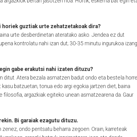
eta argazkiok bertan jasotzen noa. Hortik, eskema bat egin et
i horiek guztiak urte zehatzetakoak dira?
baina urte desberdinetan ateratako asko. Jendea ez dut
aupena kontrolatu nahi izan dut; 30-35 minutu ingurukoa izan
 egin gabe erakutsi nahi izaten dituzu?
n ditut. Atera bezala asmatzen badut ondo eta bestela horre
at kasu batzuetan, tonua edo argi egokia jartzen diet, baina
e filosofia, argazkiak egiteko unean asmatzearena da. Gaur
rekin. Bi garaiak ezagutu dituzu.
en zenez, ondo pentsatu beharra zegoen. Orain, karreteak