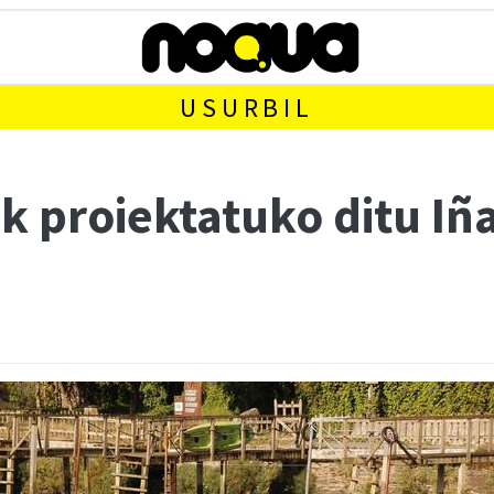
USURBIL
k proiektatuko ditu Iñ