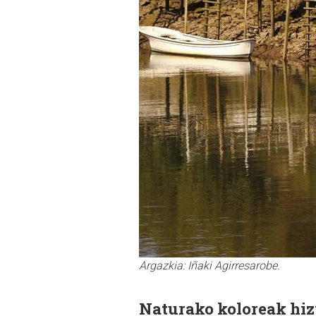
Argazkia: Iñaki Agirresarobe.
Naturako koloreak hiz