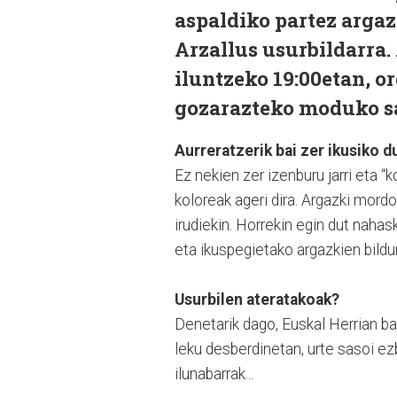
aspaldiko partez argaz
Arzallus usurbildarra.
iluntzeko 19:00etan, o
gozarazteko moduko sa
Aurreratzerik bai zer ikusiko 
Ez nekien zer izenburu jarri eta 
koloreak ageri dira. Argazki mord
irudiekin. Horrekin egin dut naha
eta ikuspegietako argazkien bild
Usurbilen ateratakoak?
Denetarik dago, Euskal Herrian ba
leku desberdinetan, urte sasoi ezb
ilunabarrak...