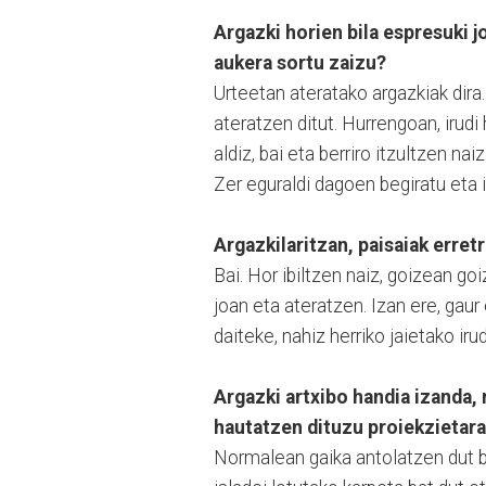
Argazki horien bila espresuki j
aukera sortu zaizu?
Urteetan ateratako argazkiak dir
ateratzen ditut. Hurrengoan, irudi
aldiz, bai eta berriro itzultzen na
Zer eguraldi dagoen begiratu eta ir
Argazkilaritzan, paisaiak erret
Bai. Hor ibiltzen naiz, goizean go
joan eta ateratzen. Izan ere, gau
daiteke, nahiz herriko jaietako ir
Argazki artxibo handia izanda, 
hautatzen dituzu proiekzietar
Normalean gaika antolatzen dut bi