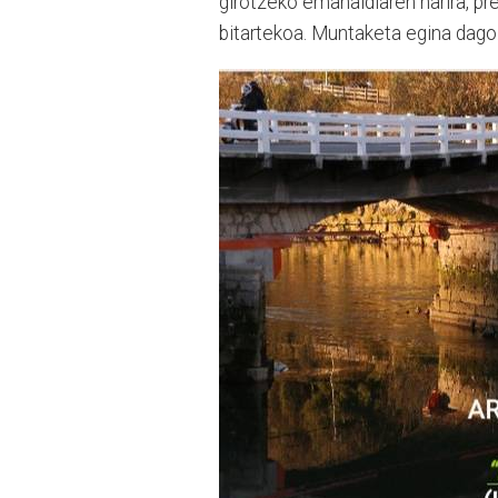
girotzeko emanaldiaren harira, p
bitartekoa. Muntaketa egina dago. I