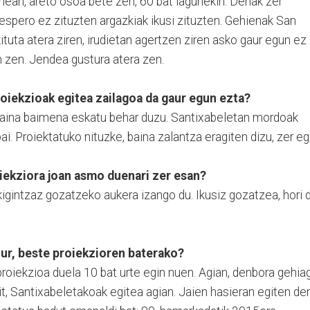
nean, areto osoa bete zen, 60 bat lagunekin. Denak zer
espero ez zituzten argazkiak ikusi zituzten. Gehienak San
tuta atera ziren, irudietan agertzen ziren asko gaur egun ez
an zen. Jendea gustura atera zen.
roiekzioak egitea zailagoa da gaur egun ezta?
u baina baimena eskatu behar duzu. Santixabeletan mordoak
i. Proiektatuko nituzke, baina zalantza eragiten dizu, zer eg
ekziora joan asmo duenari zer esan?
kigintzaz gozatzeko aukera izango du. Ikusiz gozatzea, hori 
ur, beste proiekzioren baterako?
proiekzioa duela 10 bat urte egin nuen. Agian, denbora gehia
it, Santixabeletakoak egitea agian. Jaien hasieran egiten de