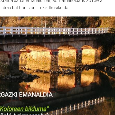
restatua badut emanaldi bat; 80. hamarkadatik 2015era
deia bat hori izan liteke. Ikusiko da.