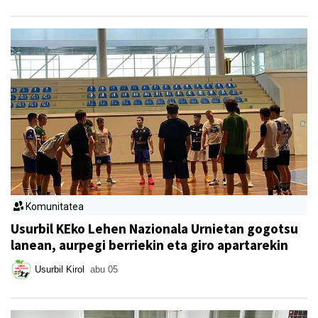
Komunitatea
Usurbil KEko Lehen Nazionala Urnietan gogotsu
lanean, aurpegi berriekin eta giro apartarekin
Usurbil Kirol
abu 05