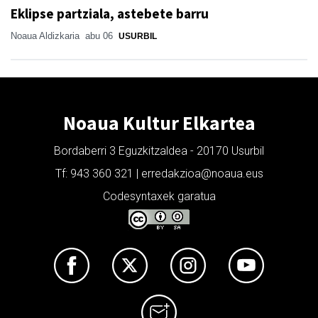
Eklipse partziala, astebete barru
Noaua Aldizkaria
abu 06
USURBIL
Noaua Kultur Elkartea
Bordaberri 3 Eguzkitzaldea - 20170 Usurbil
Tf: 943 360 321 | erredakzioa@noaua.eus
Codesyntaxek garatua