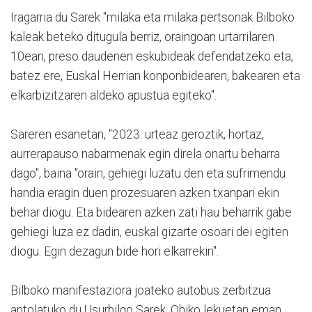
Iragarria du Sarek "milaka eta milaka pertsonak Bilboko
kaleak beteko ditugula berriz, oraingoan urtarrilaren
10ean, preso daudenen eskubideak defendatzeko eta,
batez ere, Euskal Herrian konponbidearen, bakearen eta
elkarbizitzaren aldeko apustua egiteko".
Sareren esanetan, "2023. urteaz geroztik, hortaz,
aurrerapauso nabarmenak egin direla onartu beharra
dago", baina "orain, gehiegi luzatu den eta sufrimendu
handia eragin duen prozesuaren azken txanpari ekin
behar diogu. Eta bidearen azken zati hau beharrik gabe
gehiegi luza ez dadin, euskal gizarte osoari dei egiten
diogu. Egin dezagun bide hori elkarrekin".
Bilboko manifestaziora joateko autobus zerbitzua
antolatuko du Usurbilgo Sarek. Ohiko lekuetan eman