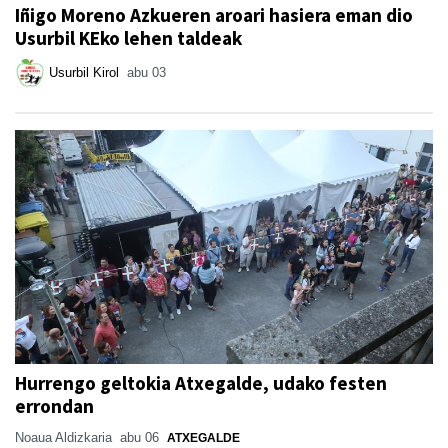
Iñigo Moreno Azkueren aroari hasiera eman dio
Usurbil KEko lehen taldeak
Usurbil Kirol
abu 03
Hurrengo geltokia Atxegalde, udako festen
errondan
Noaua Aldizkaria
abu 06
ATXEGALDE