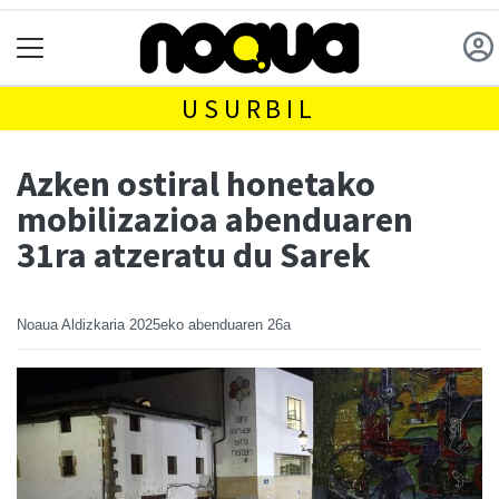
USURBIL
Azken ostiral honetako
mobilizazioa abenduaren
31ra atzeratu du Sarek
Noaua Aldizkaria
2025eko abenduaren 26a