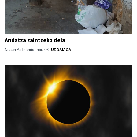
Andatza zaintzeko deia
Noaua Aldizkaria
abu 06
URDAIAGA