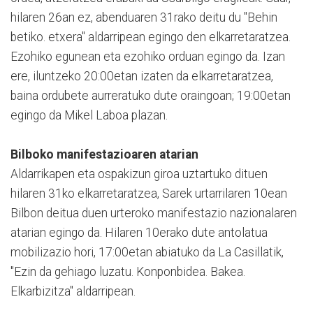
hilaren 26an ez, abenduaren 31rako deitu du "Behin
betiko. etxera" aldarripean egingo den elkarretaratzea.
Ezohiko egunean eta ezohiko orduan egingo da. Izan
ere, iluntzeko 20:00etan izaten da elkarretaratzea,
baina ordubete aurreratuko dute oraingoan; 19:00etan
egingo da Mikel Laboa plazan.
Bilboko manifestazioaren atarian
Aldarrikapen eta ospakizun giroa uztartuko dituen
hilaren 31ko elkarretaratzea, Sarek urtarrilaren 10ean
Bilbon deitua duen urteroko manifestazio nazionalaren
atarian egingo da. Hilaren 10erako dute antolatua
mobilizazio hori, 17:00etan abiatuko da La Casillatik,
"Ezin da gehiago luzatu. Konponbidea. Bakea.
Elkarbizitza" aldarripean.