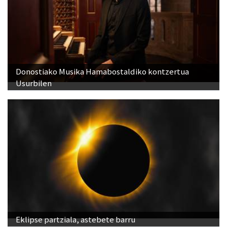
Donostiako Musika Hamabostaldiko kontzertua
Usurbilen
Eklipse partziala, astebete barru