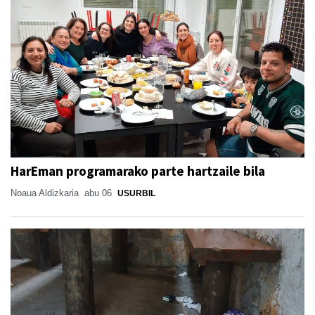
HarEman programarako parte hartzaile bila
Noaua Aldizkaria
abu 06
USURBIL