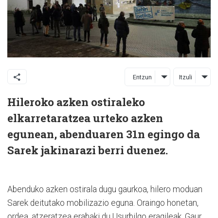
Entzun
Itzuli
Hileroko azken ostiraleko
elkarretaratzea urteko azken
egunean, abenduaren 31n egingo da
Sarek jakinarazi berri duenez.
Abenduko azken ostirala dugu gaurkoa, hilero moduan
Sarek deitutako mobilizazio eguna. Oraingo honetan,
ordea, atzeratzea erabaki du Usurbilgo eragileak. Gaur,