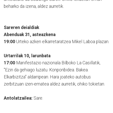
beharko da izena, aldez aurretik.
Sareren deialdiak
Abenduak 31, asteazkena
19:00
Urteko azken elkarretaratzea Mikel Laboa plazan.
Urtarrilak 10, larunbata
17:00
Manifestazio nazionala Bilboko La Casillatik,
"Ezin da gehiago luzatu. Konponbidea. Bakea.
Elkarbizitza" aldarripean. Hara joateko autobus
zerbitzuan izen-ematea aldez aurretik, ohiko tokietan.
Antolatzailea:
Sare.