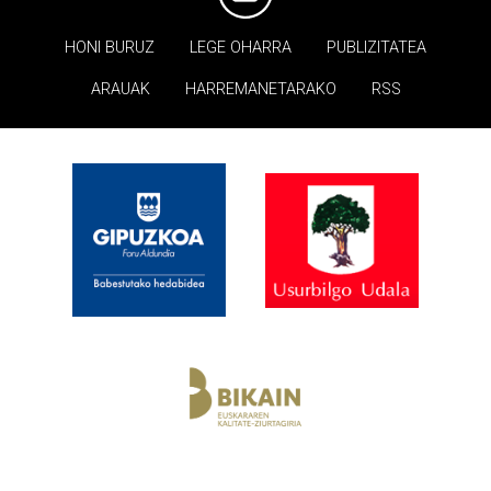
HONI BURUZ
LEGE OHARRA
PUBLIZITATEA
ARAUAK
HARREMANETARAKO
RSS