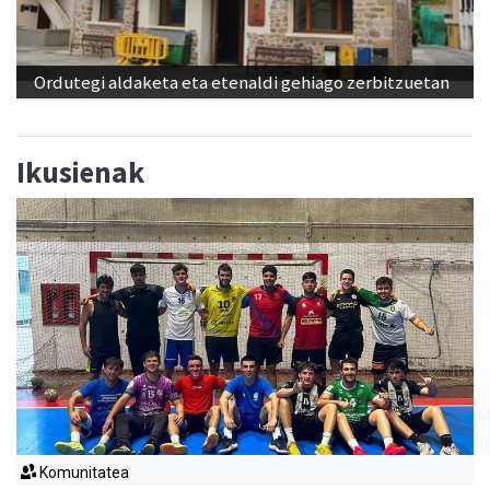
Ordutegi aldaketa eta etenaldi gehiago zerbitzuetan
Ikusienak
Komunitatea