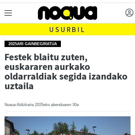
USURBIL
2025ARI GAINBEGIRATUA
Festek blaitu zuten,
euskararen aurkako
oldarraldiak segida izandako
uztaila
Noaua Aldizkaria
2025eko abenduaren 30a