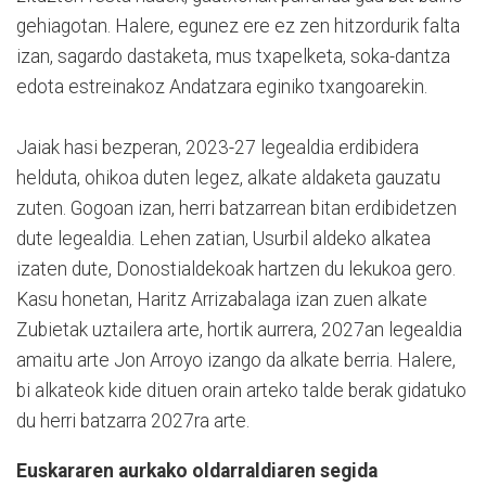
gehiagotan. Halere, egunez ere ez zen hitzordurik falta
izan, sagardo dastaketa, mus txapelketa, soka-dantza
edota estreinakoz Andatzara eginiko txangoarekin.
Jaiak hasi bezperan, 2023-27 legealdia erdibidera
helduta, ohikoa duten legez, alkate aldaketa gauzatu
zuten. Gogoan izan, herri batzarrean bitan erdibidetzen
dute legealdia. Lehen zatian, Usurbil aldeko alkatea
izaten dute, Donostialdekoak hartzen du lekukoa gero.
Kasu honetan, Haritz Arrizabalaga izan zuen alkate
Zubietak uztailera arte, hortik aurrera, 2027an legealdia
amaitu arte Jon Arroyo izango da alkate berria. Halere,
bi alkateok kide dituen orain arteko talde berak gidatuko
du herri batzarra 2027ra arte.
Euskararen aurkako oldarraldiaren segida