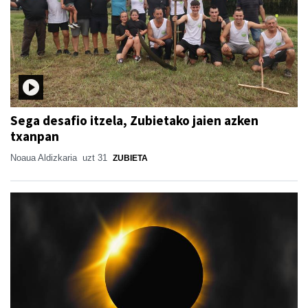
Sega desafio itzela, Zubietako jaien azken
txanpan
Noaua Aldizkaria
uzt 31
ZUBIETA