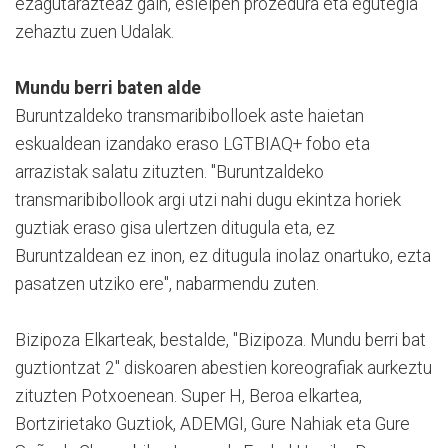
ezagutarazteaz gain, esleipen prozedura eta egutegia
zehaztu zuen Udalak.
Mundu berri baten alde
Buruntzaldeko transmaribibolloek aste haietan
eskualdean izandako eraso LGTBIAQ+ fobo eta
arrazistak salatu zituzten. "Buruntzaldeko
transmaribibollook argi utzi nahi dugu ekintza horiek
guztiak eraso gisa ulertzen ditugula eta, ez
Buruntzaldean ez inon, ez ditugula inolaz onartuko, ezta
pasatzen utziko ere", nabarmendu zuten.
Bizipoza Elkarteak, bestalde, "Bizipoza. Mundu berri bat
guztiontzat 2" diskoaren abestien koreografiak aurkeztu
zituzten Potxoenean. Super H, Beroa elkartea,
Bortzirietako Guztiok, ADEMGI, Gure Nahiak eta Gure