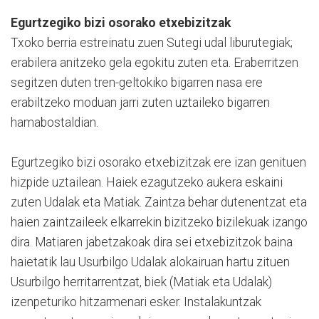
Egurtzegiko bizi osorako etxebizitzak
Txoko berria estreinatu zuen Sutegi udal liburutegiak;
erabilera anitzeko gela egokitu zuten eta. Eraberritzen
segitzen duten tren-geltokiko bigarren nasa ere
erabiltzeko moduan jarri zuten uztaileko bigarren
hamabostaldian.
Egurtzegiko bizi osorako etxebizitzak ere izan genituen
hizpide uztailean. Haiek ezagutzeko aukera eskaini
zuten Udalak eta Matiak. Zaintza behar dutenentzat eta
haien zaintzaileek elkarrekin bizitzeko bizilekuak izango
dira. Matiaren jabetzakoak dira sei etxebizitzok baina
haietatik lau Usurbilgo Udalak alokairuan hartu zituen
Usurbilgo herritarrentzat, biek (Matiak eta Udalak)
izenpeturiko hitzarmenari esker. Instalakuntzak