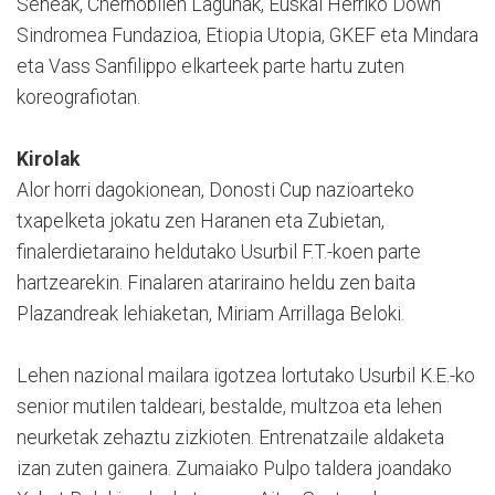
Señeak, Chernobilen Lagunak, Euskal Herriko Down
Sindromea Fundazioa, Etiopia Utopia, GKEF eta Mindara
eta Vass Sanfilippo elkarteek parte hartu zuten
koreografiotan.
Kirolak
Alor horri dagokionean, Donosti Cup nazioarteko
txapelketa jokatu zen Haranen eta Zubietan,
finalerdietaraino heldutako Usurbil F.T.-koen parte
hartzearekin. Finalaren atariraino heldu zen baita
Plazandreak lehiaketan, Miriam Arrillaga Beloki.
Lehen nazional mailara igotzea lortutako Usurbil K.E.-ko
senior mutilen taldeari, bestalde, multzoa eta lehen
neurketak zehaztu zizkioten. Entrenatzaile aldaketa
izan zuten gainera. Zumaiako Pulpo taldera joandako