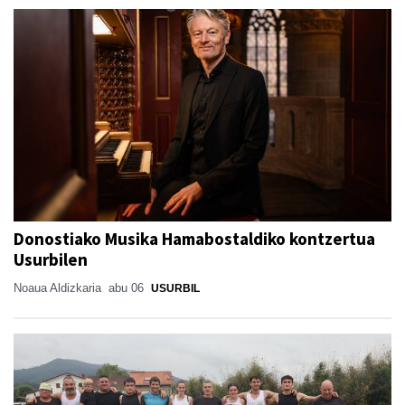
Donostiako Musika Hamabostaldiko kontzertua
Usurbilen
Noaua Aldizkaria
abu 06
USURBIL