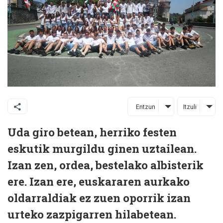
Entzun
Itzuli
Uda giro betean, herriko festen
eskutik murgildu ginen uztailean.
Izan zen, ordea, bestelako albisterik
ere. Izan ere, euskararen aurkako
oldarraldiak ez zuen oporrik izan
urteko zazpigarren hilabetean.