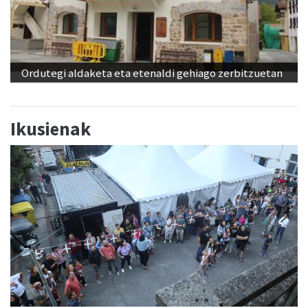
Ordutegi aldaketa eta etenaldi gehiago zerbitzuetan
Ikusienak