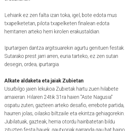
Lehiarik ez zen falta izan toka, igel, bote edota mus
txapelketetan, pilota txapelketen finalean edota
herritarren arteko herri kirolen erakustaldian.
Ipurtargien dantza argitsuarekin agurtu genituen festak.
Sutarako prest jarri arren, euria tarteko, ez zen sutan
desegin, ordea, ipurtargia.
Alkate aldaketa eta jaiak Zubietan
Usurbilgo jaien lekukoa Zubietak hartu zuen hilabete
amaieran. Hilaren 24tik 31ra haien "Aste Nagusia"
ospatu zuten, gazteen arteko desafio, errebote partida,
haurren jolas, oilasko biltzaile eta ekintza gehiagorekin.
Jubilatuak, gazteak, herria otordu hainbatetan bildu
zituzten festa hauek, gautxoriak parranda gau bat baino