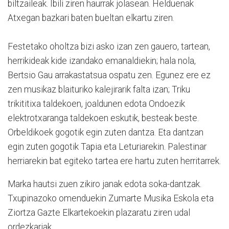
biltzaileak. Ibili ziren haurrak jolasean. Helduenak
Atxegan bazkari baten bueltan elkartu ziren.
Festetako oholtza bizi asko izan zen gauero, tartean,
herrikideak kide izandako emanaldiekin; hala nola,
Bertsio Gau arrakastatsua ospatu zen. Egunez ere ez
zen musikaz blaituriko kalejirarik falta izan; Triku
trikititixa taldekoen, joaldunen edota Ondoezik
elektrotxaranga taldekoen eskutik, besteak beste.
Orbeldikoek gogotik egin zuten dantza. Eta dantzan
egin zuten gogotik Tapia eta Leturiarekin. Palestinar
herriarekin bat egiteko tartea ere hartu zuten herritarrek.
Marka hautsi zuen zikiro janak edota soka-dantzak.
Txupinazoko omenduekin Zumarte Musika Eskola eta
Ziortza Gazte Elkartekoekin plazaratu ziren udal
ordezkariak.