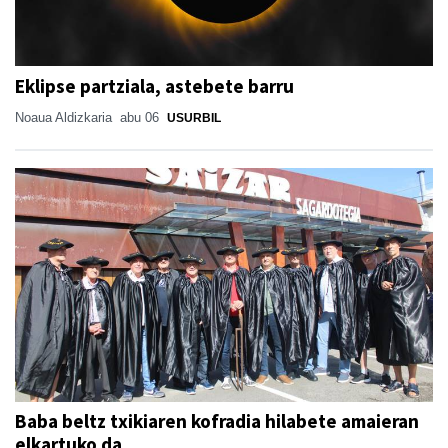
Eklipse partziala, astebete barru
Noaua Aldizkaria
abu 06
USURBIL
Baba beltz txikiaren kofradia hilabete amaieran
elkartuko da