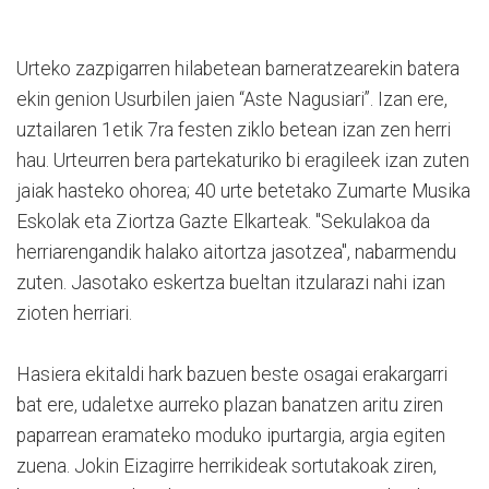
Urteko zazpigarren hilabetean barneratzearekin batera
ekin genion Usurbilen jaien “Aste Nagusiari”. Izan ere,
uztailaren 1etik 7ra festen ziklo betean izan zen herri
hau. Urteurren bera partekaturiko bi eragileek izan zuten
jaiak hasteko ohorea; 40 urte betetako Zumarte Musika
Eskolak eta Ziortza Gazte Elkarteak. "Sekulakoa da
herriarengandik halako aitortza jasotzea", nabarmendu
zuten. Jasotako eskertza bueltan itzularazi nahi izan
zioten herriari.
Hasiera ekitaldi hark bazuen beste osagai erakargarri
bat ere, udaletxe aurreko plazan banatzen aritu ziren
paparrean eramateko moduko ipurtargia, argia egiten
zuena. Jokin Eizagirre herrikideak sortutakoak ziren,