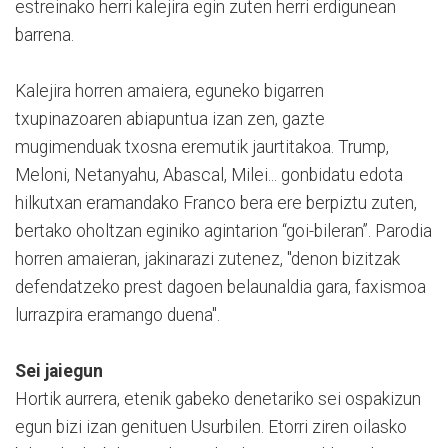
estreinako herri kalejira egin zuten herri erdigunean
barrena.
Kalejira horren amaiera, eguneko bigarren
txupinazoaren abiapuntua izan zen, gazte
mugimenduak txosna eremutik jaurtitakoa. Trump,
Meloni, Netanyahu, Abascal, Milei... gonbidatu edota
hilkutxan eramandako Franco bera ere berpiztu zuten,
bertako oholtzan eginiko agintarion “goi-bileran”. Parodia
horren amaieran, jakinarazi zutenez, "denon bizitzak
defendatzeko prest dagoen belaunaldia gara, faxismoa
lurrazpira eramango duena".
Sei jaiegun
Hortik aurrera, etenik gabeko denetariko sei ospakizun
egun bizi izan genituen Usurbilen. Etorri ziren oilasko