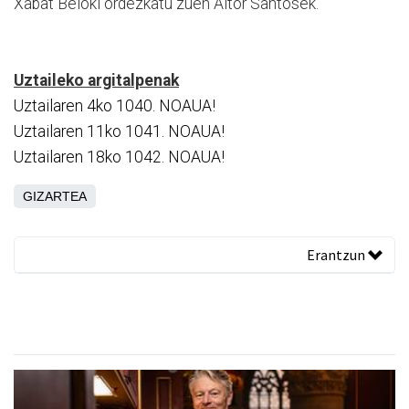
Xabat Beloki ordezkatu zuen Aitor Santosek.
Uztaileko argitalpenak
Uztailaren 4ko 1040. NOAUA!
Uztailaren 11ko 1041. NOAUA!
Uztailaren 18ko 1042. NOAUA!
GIZARTEA
Erantzun