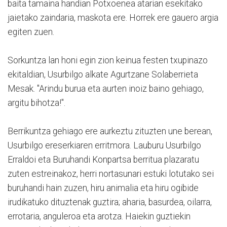
baita tamaina handian Potxoenea atarian esekitako
jaietako zaindaria, maskota ere. Horrek ere gauero argia
egiten zuen.
Sorkuntza lan honi egin zion keinua festen txupinazo
ekitaldian, Usurbilgo alkate Agurtzane Solaberrieta
Mesak. "Arindu burua eta aurten inoiz baino gehiago,
argitu bihotza!".
Berrikuntza gehiago ere aurkeztu zituzten une berean,
Usurbilgo ereserkiaren erritmora. Lauburu Usurbilgo
Erraldoi eta Buruhandi Konpartsa berritua plazaratu
zuten estreinakoz, herri nortasunari estuki lotutako sei
buruhandi hain zuzen, hiru animalia eta hiru ogibide
irudikatuko dituztenak guztira; aharia, basurdea, oilarra,
errotaria, anguleroa eta arotza. Haiekin guztiekin