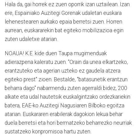
Hala da, gai horrek ez zuen oporrik izan uztailean. Izan
ere, Espainiako Auzitegi Gorenak udaletan euskara
lehenestearen aurkako epaia berretsi zuen. Horren
aurrean, euskararekin bat egiteko mobilizazioa egin
zuten udaletxe atarian.
NOAUA! K.E. kide duen Taupa mugimenduak
adierazpena kaleratu zuen. "Orain da unea elkartzeko,
erantzuteko eta agerian uzteko ez gaudela atzera
egiteko prest" zioen. Bestalde, "batasunetik erantzun
beharra dago" nabarmendu zuten agerraldi bidez, 200
alkate eta udal hautetsik euskalgintzako ordezkariekin
batera, EAE-ko Auzitegi Nagusiaren Bilboko egoitza
atarian. Euskararen erabilerak dagokion lekua behar
duela berretsi eta hori bermatzeko beharrezko neurriak
sustatzeko konpromisoa hartu zuten.