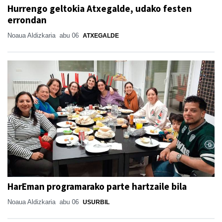
Hurrengo geltokia Atxegalde, udako festen
errondan
Noaua Aldizkaria
abu 06
ATXEGALDE
HarEman programarako parte hartzaile bila
Noaua Aldizkaria
abu 06
USURBIL