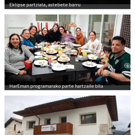
Eklipse partziala, astebete barru
HarEman programarako parte hartzaile bila