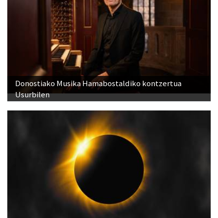
Donostiako Musika Hamabostaldiko kontzertua
Usurbilen