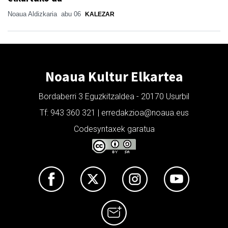
Noaua Aldizkaria
abu 06
KALEZAR
Noaua Kultur Elkartea
Bordaberri 3 Eguzkitzaldea - 20170 Usurbil
Tf: 943 360 321 | erredakzioa@noaua.eus
Codesyntaxek garatua