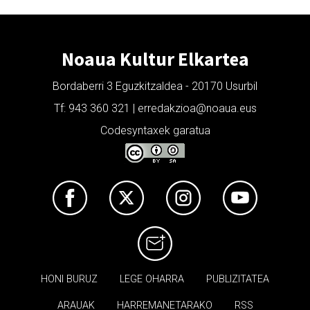
Noaua Kultur Elkartea
Bordaberri 3 Eguzkitzaldea - 20170 Usurbil
Tf: 943 360 321 | erredakzioa@noaua.eus
Codesyntaxek garatua
HONI BURUZ
LEGE OHARRA
PUBLIZITATEA
ARAUAK
HARREMANETARAKO
RSS