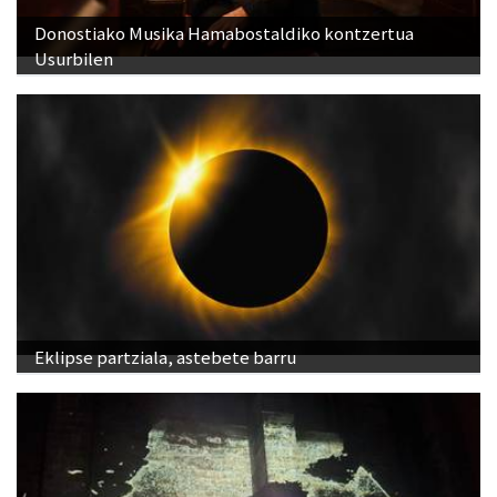
Donostiako Musika Hamabostaldiko kontzertua
Usurbilen
Eklipse partziala, astebete barru