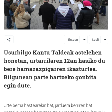
Entzun
Itzuli
Usurbilgo Kantu Taldeak astelehen
honetan, urtarrilaren 12an hasiko du
bere hamazazpigarren ikasturtea.
Bilgunean parte hartzeko gonbita
egin dute.
Urte berria hastearekin bat, jarduera berriren bat