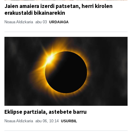
Jaien amaiera izerdi patsetan, herri kirolen
erakustaldi bikainarekin
Noaua Aldizkaria
abu 03
URDAIAGA
Eklipse partziala, astebete barru
Noaua Aldizkaria
abu 06, 10:14
USURBIL