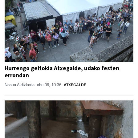
Hurrengo geltokia Atxegalde, udako festen
errondan
Noaua Aldizkaria
abu 06, 10:36
ATXEGALDE