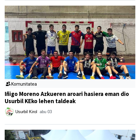
Komunitatea
Iñigo Moreno Azkueren aroari hasiera eman dio
Usurbil KEko lehen taldeak
Usurbil Kirol
abu 03