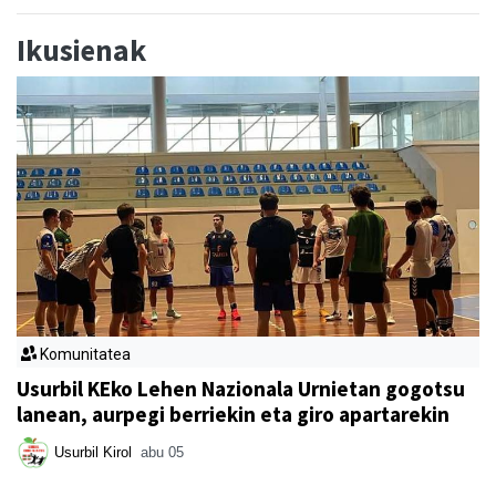
Ikusienak
Komunitatea
Usurbil KEko Lehen Nazionala Urnietan gogotsu
lanean, aurpegi berriekin eta giro apartarekin
Usurbil Kirol
abu 05