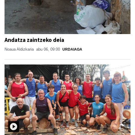
Andatza zaintzeko deia
Noaua Aldizkaria
abu 06, 09:00
URDAIAGA