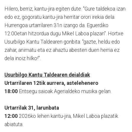
Hilero, berriz, kantu-jira egiten dute. "Gure taldekoa izan
edo ez, gogoratu kantu-jira herritar orori irekia dela.
Hurrengoa urtarrilaren 31n izango da. Eguerdiko
12:00etan hitzordua dugu Mikel Laboa plazan". Hortxe
Usurbilgo Kantu Taldearen gonbita: "gazte, heldu edo
zahar, animatu eta ez ahaztu abesten duen herria ez
dela inoiz hilko!".
Usurbilgo Kantu Taldearen deialdiak
Urtarrilaren 12tik aurrera, astelehenero
18:00
Entsegu saioak Agerialdeko musika gelan.
Urtarrilak 31, larunbata
12:00
2026ko lehen kantu-jira, Mikel Laboa plazatik
abiatuta.