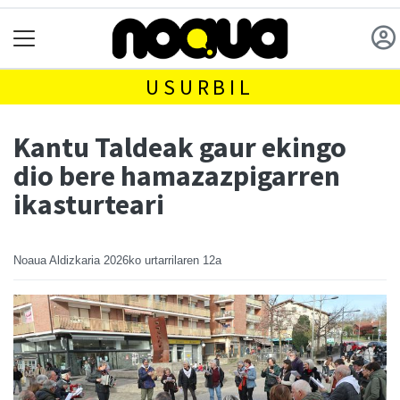
USURBIL
Kantu Taldeak gaur ekingo
dio bere hamazazpigarren
ikasturteari
Noaua Aldizkaria
2026ko urtarrilaren 12a