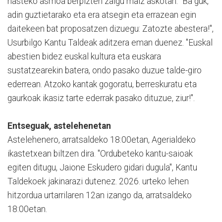
hasteko asmoa berpizten zaigu maiz askotan. "Ba guk,
adin guztietarako eta era atsegin eta errazean egin
daitekeen bat proposatzen dizuegu: Zatozte abestera!",
Usurbilgo Kantu Taldeak aditzera eman duenez. "Euskal
abestien bidez euskal kultura eta euskara
sustatzearekin batera, ondo pasako duzue talde-giro
ederrean. Atzoko kantak gogoratu, berreskuratu eta
gaurkoak ikasiz tarte ederrak pasako dituzue, ziur!".
Entseguak, astelehenetan
Astelehenero, arratsaldeko 18:00etan, Agerialdeko
ikastetxean biltzen dira. "Ordubeteko kantu-saioak
egiten ditugu, Jaione Eskudero gidari dugula", Kantu
Taldekoek jakinarazi dutenez. 2026. urteko lehen
hitzordua urtarrilaren 12an izango da, arratsaldeko
18:00etan.