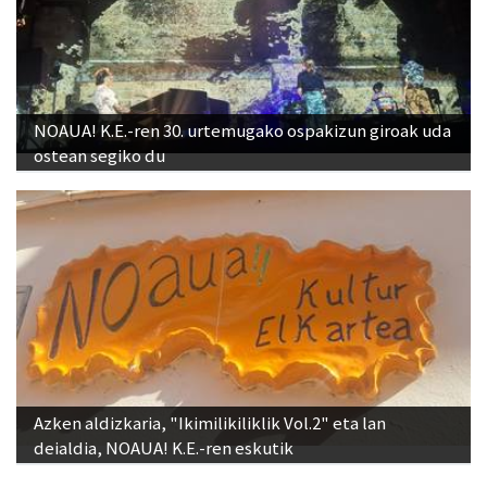
NOAUA! K.E.-ren 30. urtemugako ospakizun giroak uda
ostean segiko du
Azken aldizkaria, "Ikimilikiliklik Vol.2" eta lan
deialdia, NOAUA! K.E.-ren eskutik