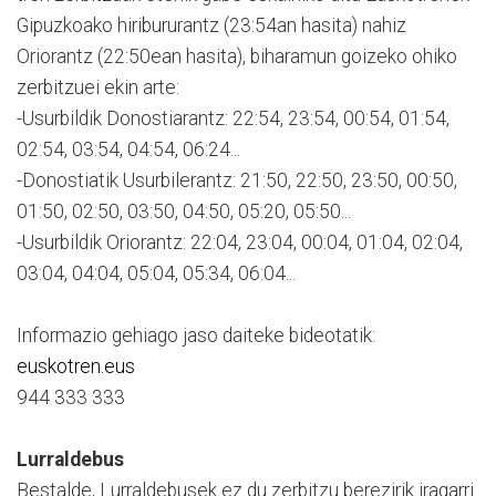
Gipuzkoako hiribururantz (23:54an hasita) nahiz
Oriorantz (22:50ean hasita), biharamun goizeko ohiko
zerbitzuei ekin arte:
-Usurbildik Donostiarantz: 22:54, 23:54, 00:54, 01:54,
02:54, 03:54, 04:54, 06:24...
-Donostiatik Usurbilerantz: 21:50, 22:50, 23:50, 00:50,
01:50, 02:50, 03:50, 04:50, 05:20, 05:50...
-Usurbildik Oriorantz: 22:04, 23:04, 00:04, 01:04, 02:04,
03:04, 04:04, 05:04, 05:34, 06:04...
Informazio gehiago jaso daiteke bideotatik:
euskotren.eus
944 333 333
Lurraldebus
Bestalde, Lurraldebusek ez du zerbitzu berezirik iragarri