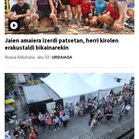
Jaien amaiera izerdi patsetan, herri kirolen
erakustaldi bikainarekin
Noaua Aldizkaria
abu 03
URDAIAGA