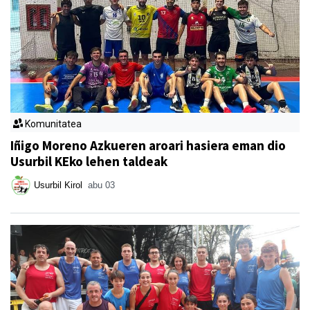
Komunitatea
Iñigo Moreno Azkueren aroari hasiera eman dio
Usurbil KEko lehen taldeak
Usurbil Kirol
abu 03