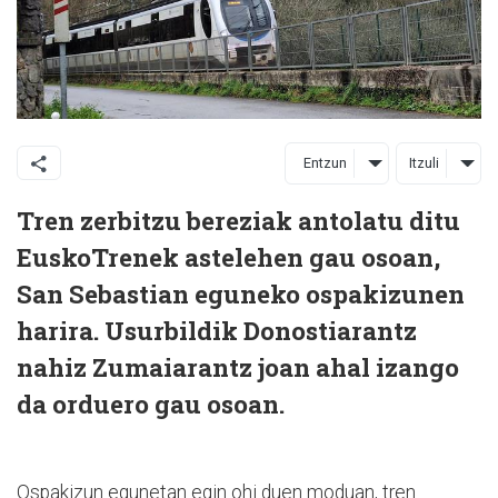
Entzun
Itzuli
Tren zerbitzu bereziak antolatu ditu
EuskoTrenek astelehen gau osoan,
San Sebastian eguneko ospakizunen
harira. Usurbildik Donostiarantz
nahiz Zumaiarantz joan ahal izango
da orduero gau osoan.
Ospakizun egunetan egin ohi duen moduan, tren