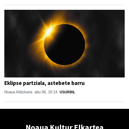
Eklipse partziala, astebete barru
Noaua Aldizkaria
abu 06, 10:14
USURBIL
Noaua Kultur Elkartea