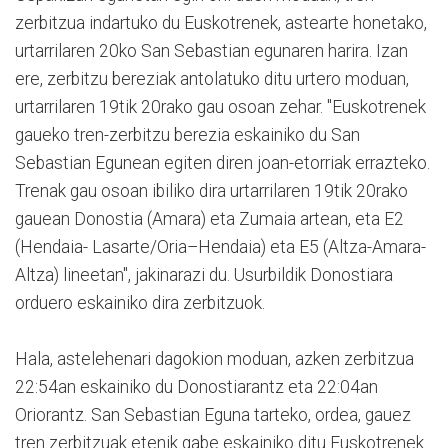
zerbitzua indartuko du Euskotrenek, astearte honetako,
urtarrilaren 20ko San Sebastian egunaren harira. Izan
ere, zerbitzu bereziak antolatuko ditu urtero moduan,
urtarrilaren 19tik 20rako gau osoan zehar. "Euskotrenek
gaueko tren-zerbitzu berezia eskainiko du San
Sebastian Egunean egiten diren joan-etorriak errazteko.
Trenak gau osoan ibiliko dira urtarrilaren 19tik 20rako
gauean Donostia (Amara) eta Zumaia artean, eta E2
(Hendaia- Lasarte/Oria–Hendaia) eta E5 (Altza-Amara-
Altza) lineetan", jakinarazi du. Usurbildik Donostiara
orduero eskainiko dira zerbitzuok.
Hala, astelehenari dagokion moduan, azken zerbitzua
22:54an eskainiko du Donostiarantz eta 22:04an
Oriorantz. San Sebastian Eguna tarteko, ordea, gauez
tren zerbitzuak etenik gabe eskainiko ditu Euskotrenek