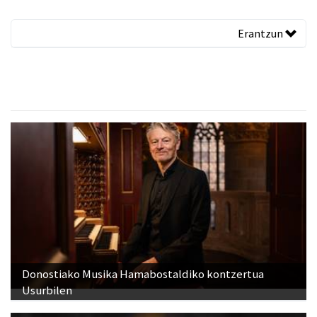
Erantzun
Donostiako Musika Hamabostaldiko kontzertua
Usurbilen