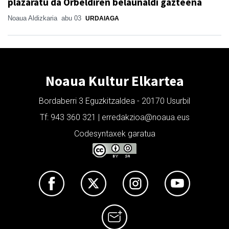
plazaratu da Orbeldiren belaunaldi gazteena
Noaua Aldizkaria
abu 03
URDAIAGA
Noaua Kultur Elkartea
Bordaberri 3 Eguzkitzaldea - 20170 Usurbil
Tf: 943 360 321 | erredakzioa@noaua.eus
Codesyntaxek garatua