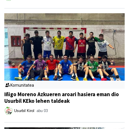
Komunitatea
Iñigo Moreno Azkueren aroari hasiera eman dio
Usurbil KEko lehen taldeak
Usurbil Kirol
abu 03