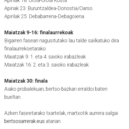
Apirilak 18: Urola-Urola Kosta.
Apiriak 23: Buruntzaldea-Donostia/Oarso.
Apirilak 25: Debabarrena-Debagoiena.
Maiatzak 9-16: finalaurrekoak
Bigarren fasean nagusitutako lau talde sailkatuko dira
finalaurrekoetarako:
Maiatzak 9: 1. eta 4. saioko irabazleak.
Maiatzak 16: 2. eta 3. saioko irabazleak.
Maiatzak 30: finala
Aiako probalekuan, bertso-bazkari erraldoi baten
bueltan.
Azken faseetarako txartelak, martxotik aurrera salgai
bertsosarrerak.eus
atarian.