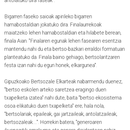
antolatuko dira faseak".
Bigarren faseko saioak apirileko bigarren
hamabostaldian jokatuko dira. Finalaurrekoak
maiatzeko lehen hamabostaldian eta hilabete berean,
finala Aian. "Finalaren egunak lehen fasearen esentzia
mantendu nahi du eta bertso-bazkari erraldoi formatuan
planteatuko da. Finala baino gehiago, bertsolaritzaren
festa izan nahi du egun honek, elkargunea".
Gipuzkoako Bertsozale Elkarteak nabarmendu duenez,
"bertso eskolen arteko saretzea eragingo duen
txapelketa izatea" nahi dute, baita "bertso ekosistema
osoa elikatuko duen txapelketa" ere; hala nola,
"bertsolariak, epaileak, gai jartzaileak, antolatzaileak,
bertsozaleak….". Horrekin batera, "generoaren