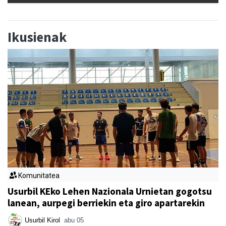
Ikusienak
Komunitatea
Usurbil KEko Lehen Nazionala Urnietan gogotsu
lanean, aurpegi berriekin eta giro apartarekin
Usurbil Kirol
abu 05