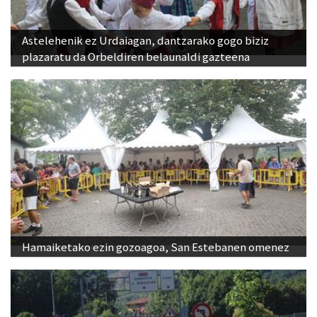
Astelehenik ez Urdaiagan, dantzarako gogo biziz
plazaratu da Orbeldiren belaunaldi gazteena
Hamaiketako ezin gozoagoa, San Estebanen omenez