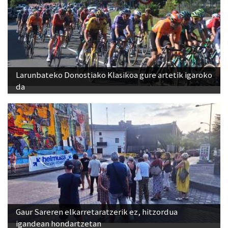
Larunbateko Donostiako Klasikoa gure artetik igaroko
da
Gaur Sareren elkarretaratzerik ez, hitzordua
igandean hondartzetan