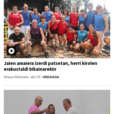
Jaien amaiera izerdi patsetan, herri kirolen
erakustaldi bikainarekin
Noaua Aldizkaria
abu 03
URDAIAGA