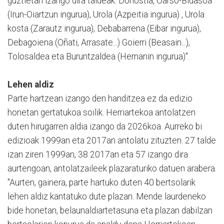
guztietan izango dira taldeak: Donostia, Oarso-Bidasoa
(Irun-Oiartzun ingurua), Urola (Azpeitia ingurua) , Urola
kosta (Zarautz ingurua), Debabarrena (Eibar ingurua),
Debagoiena (Oñati, Arrasate...) Goierri (Beasain...),
Tolosaldea eta Buruntzaldea (Hernanin ingurua)".
Lehen aldiz
Parte hartzean izango den handitzea ez da edizio
honetan gertatukoa soilik. Herriartekoa antolatzen
duten hirugarren aldia izango da 2026koa. Aurreko bi
edizioak 1999an eta 2017an antolatu zituzten. 27 talde
izan ziren 1999an, 38 2017an eta 57 izango dira
aurtengoan, antolatzaileek plazaraturiko datuen arabera.
"Aurten, gainera, parte hartuko duten 40 bertsolarik
lehen aldiz kantatuko dute plazan. Mende laurdeneko
bide honetan, belaunaldiartetasuna eta plazan dabilzan