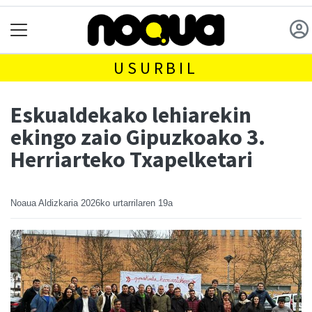
USURBIL
Eskualdekako lehiarekin
ekingo zaio Gipuzkoako 3.
Herriarteko Txapelketari
Noaua Aldizkaria
2026ko urtarrilaren 19a