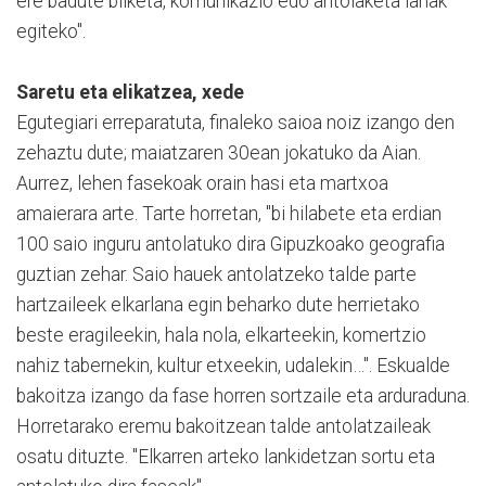
ere badute bilketa, komunikazio edo antolaketa lanak
egiteko".
Saretu eta elikatzea, xede
Egutegiari erreparatuta, finaleko saioa noiz izango den
zehaztu dute; maiatzaren 30ean jokatuko da Aian.
Aurrez, lehen fasekoak orain hasi eta martxoa
amaierara arte. Tarte horretan, "bi hilabete eta erdian
100 saio inguru antolatuko dira Gipuzkoako geografia
guztian zehar. Saio hauek antolatzeko talde parte
hartzaileek elkarlana egin beharko dute herrietako
beste eragileekin, hala nola, elkarteekin, komertzio
nahiz tabernekin, kultur etxeekin, udalekin…". Eskualde
bakoitza izango da fase horren sortzaile eta arduraduna.
Horretarako eremu bakoitzean talde antolatzaileak
osatu dituzte. "Elkarren arteko lankidetzan sortu eta