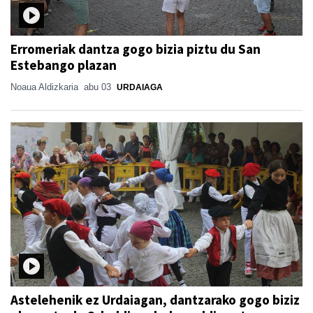
Erromeriak dantza gogo bizia piztu du San
Estebango plazan
Noaua Aldizkaria
abu 03
URDAIAGA
Astelehenik ez Urdaiagan, dantzarako gogo biziz