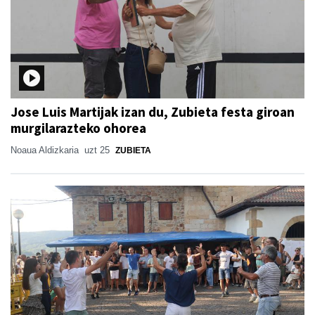
Jose Luis Martijak izan du, Zubieta festa giroan
murgilarazteko ohorea
Noaua Aldizkaria
uzt 25
ZUBIETA