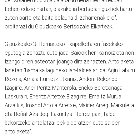
bertsolarien kopurua da apaldu dena Herriartekoan.
Lehen edizio hartan, plazako ia bertsolari guztiek hartu
zuten parte eta baita belaunaldi zaharrenak ere",
oroitarazi du Gipuzkoako Bertsozale Elkarteak.
Gipuzkoako 3. Herriarteko Txapelketaren fasekako
egutegia zehaztu dute jada. Saiook herrika noiz eta non
izango diren asteotan joango dira zehazten. Antolaketa
lanetan "hamaika laguneko lan-taldea ari da: Agin Laburu
Rezola, Amaia Iturriotz Etxaniz, Andoni Rekondo
Izagirre, Aner Peritz Manterola, Eneko Beretxinaga
Laskurain, Eneritz Artetxe Eizagirre, Emaitz Murua
Arzallus, Imanol Artola Arretxe, Maider Arregi Markuleta
eta Beñat Azaldegi Lakuntza. Horrez gain, talde
bakoitzeko antolatzaileek bideratzen dute saioen
antolaketa".