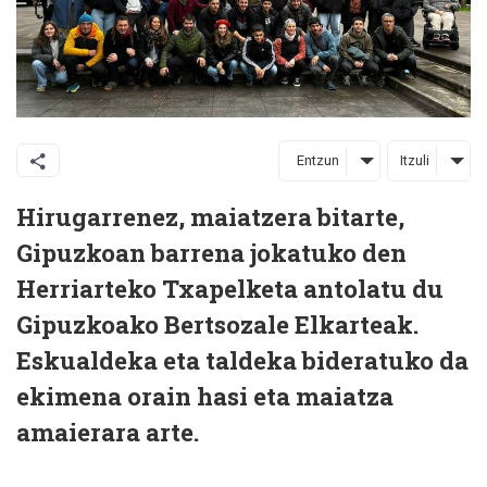
Entzun
Itzuli
Hirugarrenez, maiatzera bitarte,
Gipuzkoan barrena jokatuko den
Herriarteko Txapelketa antolatu du
Gipuzkoako Bertsozale Elkarteak.
Eskualdeka eta taldeka bideratuko da
ekimena orain hasi eta maiatza
amaierara arte.