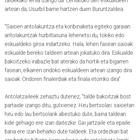
taldekako lehia izango da. Lehiatuko den eskualdeen
artean da, Usurbil barne hartzen duen Buruntzaldea.
"Saioen antolakuntza eta konbinaketa egiteko garaian
antolakuntzak hurbiltasuna lehenetsi du, tokiko edo
eskualdeko giroa indartzeko. Hala, lehen fasean saioak
eskualde bereko taldeen artean jokatuko dira. Eskualde
bakoitzeko irabazle bat aterako da hortik eta bigarren
fasean, elkarren ondoko eskualdeen artean izango dira
saioak. Ondoren finalerdiak eta finala etorriko dira".
Antolatzaileek zehaztu dutenez, "talde bakoitzak bost
partaide izango ditu, gutxienez. Hiru bertsolari: saioetan
hiru edo lau bertsolarik abestuko dute, baina taldean
kide gehiago ere izan daitezke. Gai jartzaile eta epaile
bana ere izan beharko dute taldeek. Eta ordezkari bat