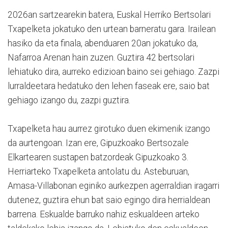
2026an sartzearekin batera, Euskal Herriko Bertsolari
Txapelketa jokatuko den urtean barneratu gara. Irailean
hasiko da eta finala, abenduaren 20an jokatuko da,
Nafarroa Arenan hain zuzen. Guztira 42 bertsolari
lehiatuko dira, aurreko edizioan baino sei gehiago. Zazpi
lurraldeetara hedatuko den lehen faseak ere, saio bat
gehiago izango du, zazpi guztira.
Txapelketa hau aurrez girotuko duen ekimenik izango
da aurtengoan. Izan ere, Gipuzkoako Bertsozale
Elkartearen sustapen batzordeak Gipuzkoako 3.
Herriarteko Txapelketa antolatu du. Asteburuan,
Amasa-Villabonan eginiko aurkezpen agerraldian iragarri
dutenez, guztira ehun bat saio egingo dira herrialdean
barrena. Eskualde barruko nahiz eskualdeen arteko