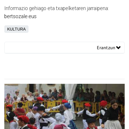
Informazio gehiago eta txapelketaren jarraipena:
bertsozale.eus
KULTURA
Erantzun