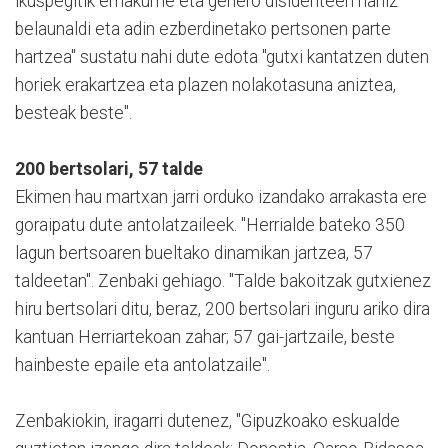
ikuspegitik emakume eta genero disidenteen nahiz
belaunaldi eta adin ezberdinetako pertsonen parte
hartzea" sustatu nahi dute edota "gutxi kantatzen duten
horiek erakartzea eta plazen nolakotasuna aniztea,
besteak beste".
200 bertsolari, 57 talde
Ekimen hau martxan jarri orduko izandako arrakasta ere
goraipatu dute antolatzaileek. "Herrialde bateko 350
lagun bertsoaren bueltako dinamikan jartzea, 57
taldeetan". Zenbaki gehiago. "Talde bakoitzak gutxienez
hiru bertsolari ditu, beraz, 200 bertsolari inguru ariko dira
kantuan Herriartekoan zahar; 57 gai-jartzaile, beste
hainbeste epaile eta antolatzaile".
Zenbakiokin, iragarri dutenez, "Gipuzkoako eskualde