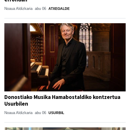
Noaua Aldizkaria
abu 06
ATXEGALDE
Donostiako Musika Hamabostaldiko kontzertua
Usurbilen
Noaua Aldizkaria
abu 06
USURBIL