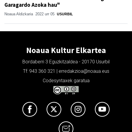
Garagardo Azoka hau"
Noaua Aldizkaria
2022 urr 05
USURBIL
Noaua Kultur Elkartea
Bordaberri 3 Eguzkitzaldea - 20170 Usurbil
Tf: 943 360 321 | erredakzioa@noaua.eus
Codesyntaxek garatua