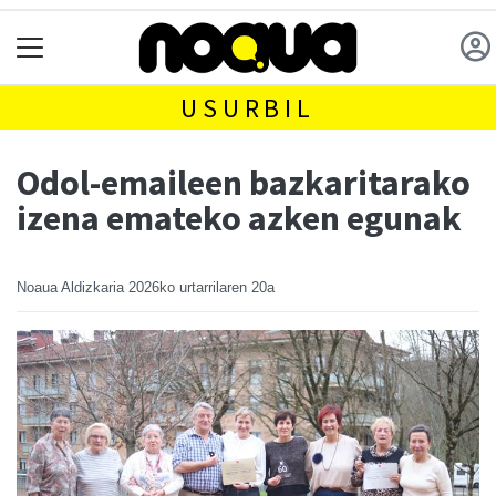
USURBIL
Odol-emaileen bazkaritarako
izena emateko azken egunak
Noaua Aldizkaria
2026ko urtarrilaren 20a