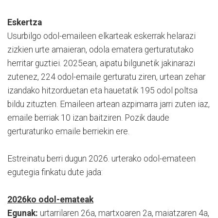
Eskertza
Usurbilgo odol-emaileen elkarteak eskerrak helarazi
zizkien urte amaieran, odola ematera gerturatutako
herritar guztiei. 2025ean, aipatu bilgunetik jakinarazi
zutenez, 224 odol-emaile gerturatu ziren, urtean zehar
izandako hitzorduetan eta hauetatik 195 odol poltsa
bildu zituzten. Emaileen artean azpimarra jarri zuten iaz,
emaile berriak 10 izan baitziren. Pozik daude
gerturaturiko emaile berriekin ere.
Estreinatu berri dugun 2026. urterako odol-emateen
egutegia finkatu dute jada:
2026ko odol-emateak
Egunak:
urtarrilaren 26a, martxoaren 2a, maiatzaren 4a,