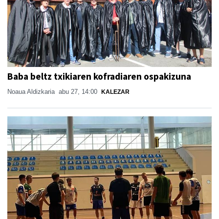
Baba beltz txikiaren kofradiaren ospakizuna
Noaua Aldizkaria
abu 27, 14:00
KALEZAR