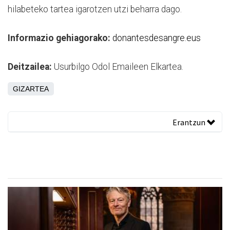
hilabeteko tartea igarotzen utzi beharra dago.
Informazio gehiagorako:
donantesdesangre.eus
Deitzailea:
Usurbilgo Odol Emaileen Elkartea.
GIZARTEA
Erantzun