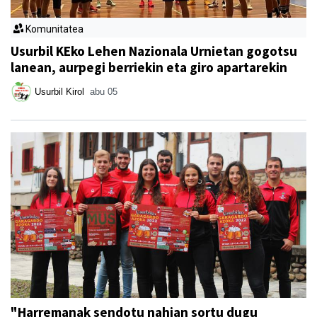
Komunitatea
Usurbil KEko Lehen Nazionala Urnietan gogotsu
lanean, aurpegi berriekin eta giro apartarekin
Usurbil Kirol
abu 05
"Harremanak sendotu nahian sortu dugu