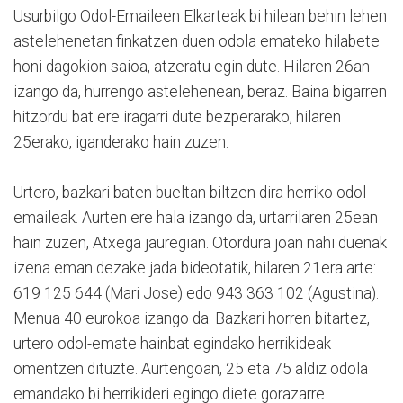
Usurbilgo Odol-Emaileen Elkarteak bi hilean behin lehen
astelehenetan finkatzen duen odola emateko hilabete
honi dagokion saioa, atzeratu egin dute. Hilaren 26an
izango da, hurrengo astelehenean, beraz. Baina bigarren
hitzordu bat ere iragarri dute bezperarako, hilaren
25erako, iganderako hain zuzen.
Urtero, bazkari baten bueltan biltzen dira herriko odol-
emaileak. Aurten ere hala izango da, urtarrilaren 25ean
hain zuzen, Atxega jauregian. Otordura joan nahi duenak
izena eman dezake jada bideotatik, hilaren 21era arte:
619 125 644 (Mari Jose) edo 943 363 102 (Agustina).
Menua 40 eurokoa izango da. Bazkari horren bitartez,
urtero odol-emate hainbat egindako herrikideak
omentzen dituzte. Aurtengoan, 25 eta 75 aldiz odola
emandako bi herrikideri egingo diete gorazarre.