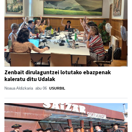
Zenbait dirulaguntzei lotutako ebazpenak
kaleratu ditu Udalak
Noaua Aldizkaria
abu 06
USURBIL