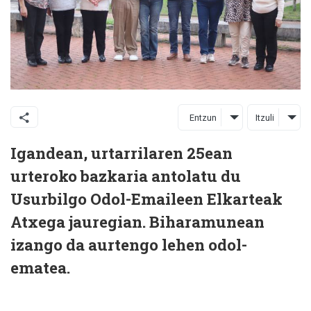
Entzun
Itzuli
Igandean, urtarrilaren 25ean
urteroko bazkaria antolatu du
Usurbilgo Odol-Emaileen Elkarteak
Atxega jauregian. Biharamunean
izango da aurtengo lehen odol-
ematea.