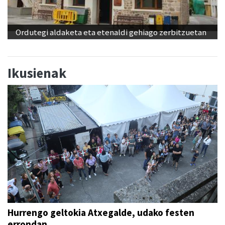
Ordutegi aldaketa eta etenaldi gehiago zerbitzuetan
Ikusienak
Hurrengo geltokia Atxegalde, udako festen
errondan