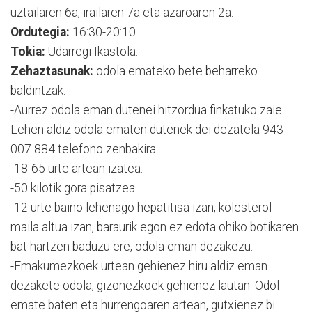
uztailaren 6a, irailaren 7a eta azaroaren 2a.
Ordutegia:
16:30-20:10.
Tokia:
Udarregi Ikastola.
Zehaztasunak:
odola emateko bete beharreko
baldintzak:
-Aurrez odola eman dutenei hitzordua finkatuko zaie.
Lehen aldiz odola ematen dutenek dei dezatela 943
007 884 telefono zenbakira.
-18-65 urte artean izatea.
-50 kilotik gora pisatzea.
-12 urte baino lehenago hepatitisa izan, kolesterol
maila altua izan, baraurik egon ez edota ohiko botikaren
bat hartzen baduzu ere, odola eman dezakezu.
-Emakumezkoek urtean gehienez hiru aldiz eman
dezakete odola, gizonezkoek gehienez lautan. Odol
emate baten eta hurrengoaren artean, gutxienez bi