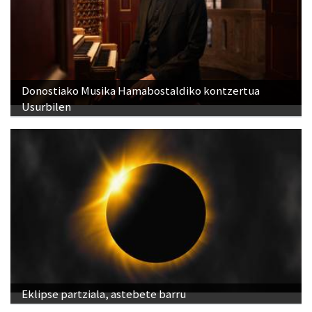
Donostiako Musika Hamabostaldiko kontzertua
Usurbilen
Eklipse partziala, astebete barru