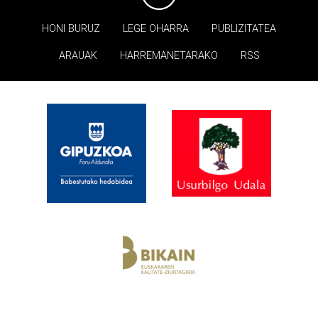
HONI BURUZ
LEGE OHARRA
PUBLIZITATEA
ARAUAK
HARREMANETARAKO
RSS