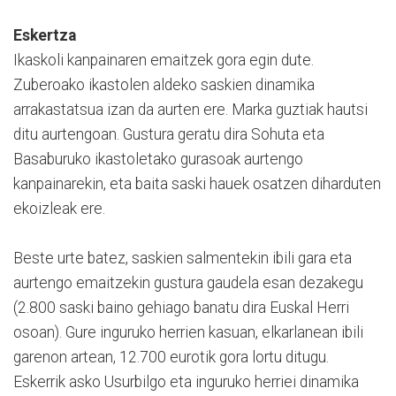
Eskertza
Ikaskoli kanpainaren emaitzek gora egin dute.
Zuberoako ikastolen aldeko saskien dinamika
arrakastatsua izan da aurten ere. Marka guztiak hautsi
ditu aurtengoan. Gustura geratu dira Sohuta eta
Basaburuko ikastoletako gurasoak aurtengo
kanpainarekin, eta baita saski hauek osatzen diharduten
ekoizleak ere.
Beste urte batez, saskien salmentekin ibili gara eta
aurtengo emaitzekin gustura gaudela esan dezakegu
(2.800 saski baino gehiago banatu dira Euskal Herri
osoan). Gure inguruko herrien kasuan, elkarlanean ibili
garenon artean, 12.700 eurotik gora lortu ditugu.
Eskerrik asko Usurbilgo eta inguruko herriei dinamika