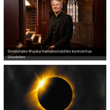
Donostiako Musika Hamabostaldiko kontzertua
Usurbilen