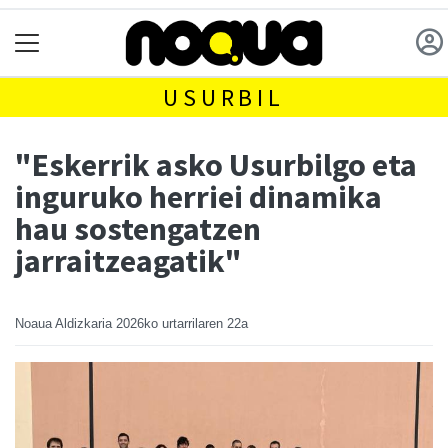
USURBIL
"Eskerrik asko Usurbilgo eta
inguruko herriei dinamika
hau sostengatzen
jarraitzeagatik"
Noaua Aldizkaria
2026ko urtarrilaren 22a