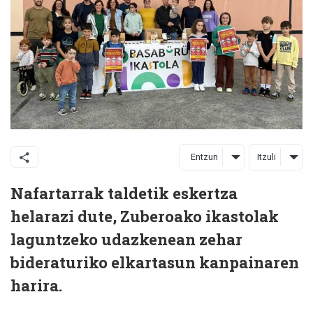
Entzun
Itzuli
Nafartarrak taldetik eskertza
helarazi dute, Zuberoako ikastolak
laguntzeko udazkenean zehar
bideraturiko elkartasun kanpainaren
harira.