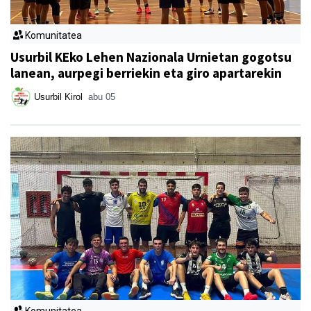
Komunitatea
Usurbil KEko Lehen Nazionala Urnietan gogotsu
lanean, aurpegi berriekin eta giro apartarekin
Usurbil Kirol
abu 05
Komunitatea