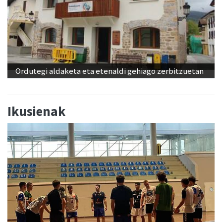
Ordutegi aldaketa eta etenaldi gehiago zerbitzuetan
Ikusienak