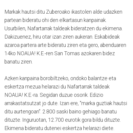
Markak hautsi ditu Zuberoako ikastolen alde udazken
partean bideratu ohi den elkartasun kanpainak.
Usurbilen, Nafartarrak taldeak bideratzen du ekimena.
Dakizuenez, hiru otar izan ziren aukeran. Eskabideak
azaroa partera arte bideratu ziren eta gero, abenduaren
14ko NOAUA! K.E.-ren San Tomas azokaren bidez
banatu ziren.
Azken kanpaina borobiltzeko, ondoko balantze eta
eskertza mezua helarazi du Nafartarrak taldeak
NOAUA! K.E.-ra. Segidan duzue osorik. Edizio
arrakastatsutzat jo dute. Izan ere, "marka guztiak hautsi
ditu aurtengoan". 2.800 saski baino gehiago banatu
dituzte. Inguruotan, 12.700 eurotik gora bildu dituzte.
Ekimena bideratu dutenei eskertza helarazi diete.