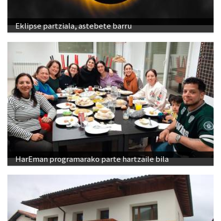
Eklipse partziala, astebete barru
HarEman programarako parte hartzaile bila