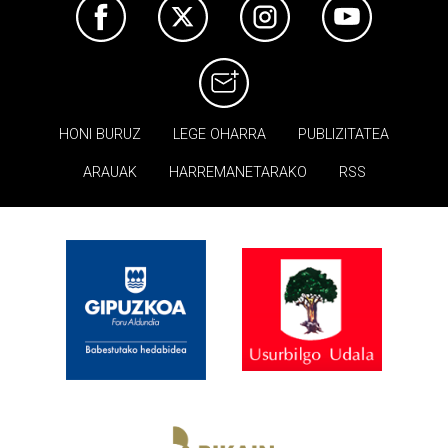
HONI BURUZ
LEGE OHARRA
PUBLIZITATEA
ARAUAK
HARREMANETARAKO
RSS