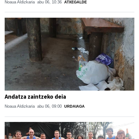
Noaua Aldizkaria
abu 06, 10:36
ATXEGALDE
Andatza zaintzeko deia
Noaua Aldizkaria
abu 06, 09:00
URDAIAGA