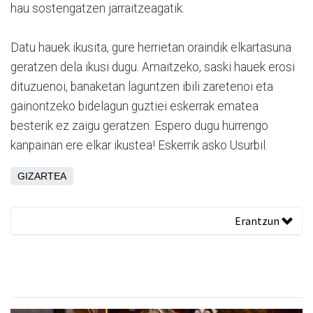
hau sostengatzen jarraitzeagatik.
Datu hauek ikusita, gure herrietan oraindik elkartasuna
geratzen dela ikusi dugu. Amaitzeko, saski hauek erosi
dituzuenoi, banaketan laguntzen ibili zaretenoi eta
gainontzeko bidelagun guztiei eskerrak ematea
besterik ez zaigu geratzen. Espero dugu hurrengo
kanpainan ere elkar ikustea! Eskerrik asko Usurbil.
GIZARTEA
Erantzun