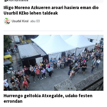
Iñigo Moreno Azkueren aroari hasiera eman dio
Usurbil KEko lehen taldeak
Usurbil Kirol
abu 03
Hurrengo geltokia Atxegalde, udako festen
errondan