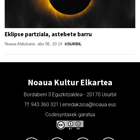
Eklipse partziala, astebete barru
Noaua Aldizkaria
abu 06, 10:14
USURBIL
Noaua Kultur Elkartea
Bordaberri 3 Eguzkitzaldea - 20170 Usurbil
Tf: 943 360 321 | erredakzioa@noaua.eus
Codesyntaxek garatua