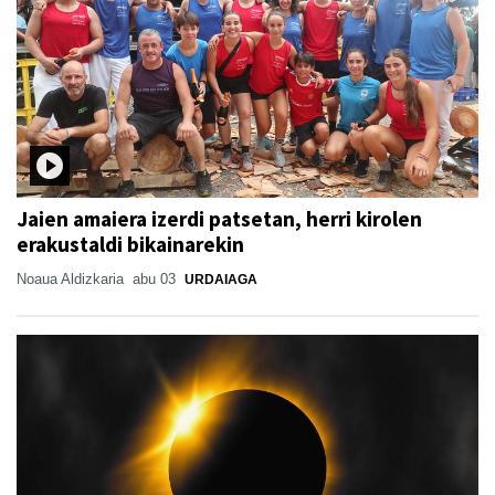
Jaien amaiera izerdi patsetan, herri kirolen
erakustaldi bikainarekin
Noaua Aldizkaria
abu 03
URDAIAGA