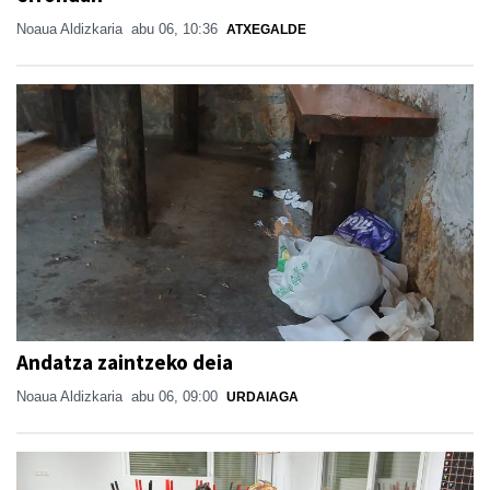
Noaua Aldizkaria
abu 06, 10:36
ATXEGALDE
Andatza zaintzeko deia
Noaua Aldizkaria
abu 06, 09:00
URDAIAGA