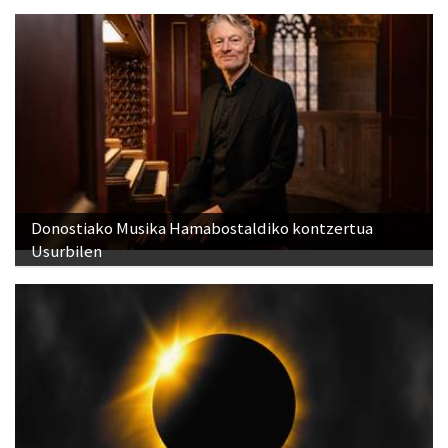
Donostiako Musika Hamabostaldiko kontzertua
Usurbilen