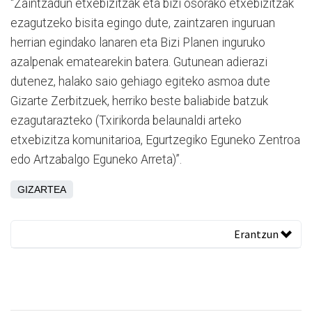
“Zaintzadun etxebizitzak eta bizi osorako etxebizitzak
ezagutzeko bisita egingo dute, zaintzaren inguruan
herrian egindako lanaren eta Bizi Planen inguruko
azalpenak ematearekin batera. Gutunean adierazi
dutenez, halako saio gehiago egiteko asmoa dute
Gizarte Zerbitzuek, herriko beste baliabide batzuk
ezagutarazteko (Txirikorda belaunaldi arteko
etxebizitza komunitarioa, Egurtzegiko Eguneko Zentroa
edo Artzabalgo Eguneko Arreta)”.
GIZARTEA
Erantzun