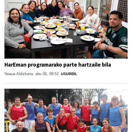
HarEman programarako parte hartzaile bila
Noaua Aldizkaria
abu 06, 09:52
USURBIL