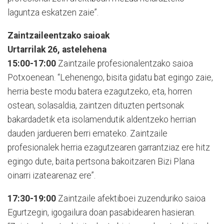
laguntza eskatzen zaie”.
Zaintzaileentzako saioak
Urtarrilak 26, astelehena
15:00-17:00
Zaintzaile profesionalentzako saioa
Potxoenean. “Lehenengo, bisita gidatu bat egingo zaie,
herria beste modu batera ezagutzeko, eta, horren
ostean, solasaldia, zaintzen dituzten pertsonak
bakardadetik eta isolamendutik aldentzeko herrian
dauden jardueren berri emateko. Zaintzaile
profesionalek herria ezagutzearen garrantziaz ere hitz
egingo dute, baita pertsona bakoitzaren Bizi Plana
oinarri izatearenaz ere”.
17:30-19:00
Zaintzaile afektiboei zuzenduriko saioa
Egurtzegin, igogailura doan pasabidearen hasieran.