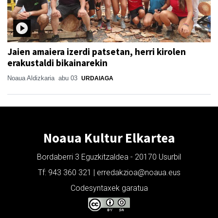
Jaien amaiera izerdi patsetan, herri kirolen
erakustaldi bikainarekin
Noaua Aldizkaria
abu 03
URDAIAGA
Noaua Kultur Elkartea
Bordaberri 3 Eguzkitzaldea - 20170 Usurbil
Tf: 943 360 321 | erredakzioa@noaua.eus
Codesyntaxek garatua