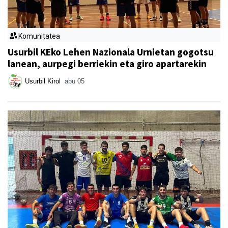
Komunitatea
Usurbil KEko Lehen Nazionala Urnietan gogotsu
lanean, aurpegi berriekin eta giro apartarekin
Usurbil Kirol
abu 05