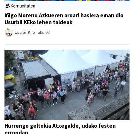
Komunitatea
Iñigo Moreno Azkueren aroari hasiera eman dio
Usurbil KEko lehen taldeak
Usurbil Kirol
abu 03
Hurrengo geltokia Atxegalde, udako festen
errondan