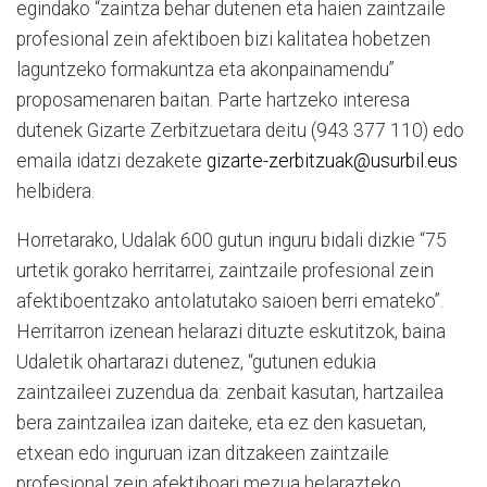
egindako “zaintza behar dutenen eta haien zaintzaile
profesional zein afektiboen bizi kalitatea hobetzen
laguntzeko formakuntza eta akonpainamendu”
proposamenaren baitan. Parte hartzeko interesa
dutenek Gizarte Zerbitzuetara deitu (943 377 110) edo
emaila idatzi dezakete
gizarte-zerbitzuak@usurbil.eus
helbidera.
Horretarako, Udalak 600 gutun inguru bidali dizkie “75
urtetik gorako herritarrei, zaintzaile profesional zein
afektiboentzako antolatutako saioen berri emateko”.
Herritarron izenean helarazi dituzte eskutitzok, baina
Udaletik ohartarazi dutenez, “gutunen edukia
zaintzaileei zuzendua da: zenbait kasutan, hartzailea
bera zaintzailea izan daiteke, eta ez den kasuetan,
etxean edo inguruan izan ditzakeen zaintzaile
profesional zein afektiboari mezua helarazteko