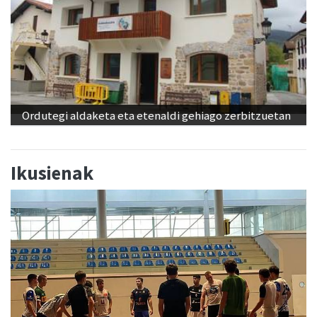
Ordutegi aldaketa eta etenaldi gehiago zerbitzuetan
Ikusienak