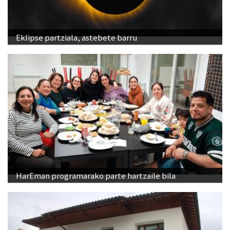
Eklipse partziala, astebete barru
HarEman programarako parte hartzaile bila