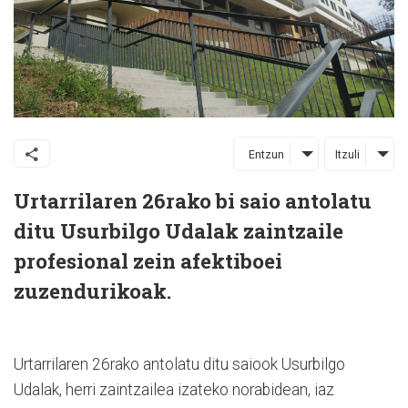
Entzun
Itzuli
Urtarrilaren 26rako bi saio antolatu
ditu Usurbilgo Udalak zaintzaile
profesional zein afektiboei
zuzendurikoak.
Urtarrilaren 26rako antolatu ditu saiook Usurbilgo
Udalak, herri zaintzailea izateko norabidean, iaz