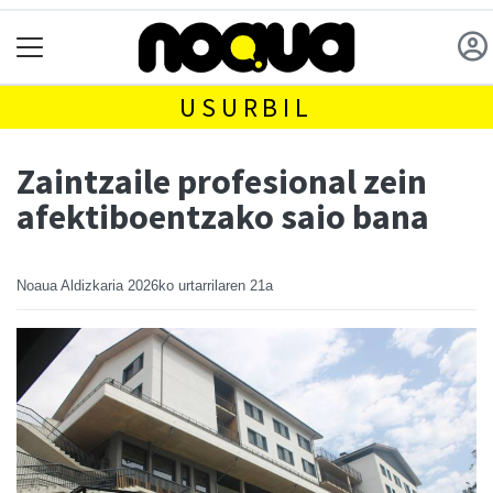
USURBIL
Zaintzaile profesional zein
afektiboentzako saio bana
Noaua Aldizkaria
2026ko urtarrilaren 21a