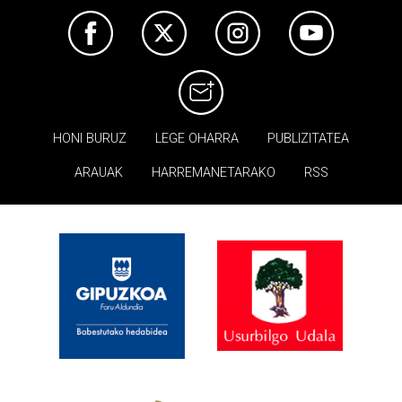
HONI BURUZ
LEGE OHARRA
PUBLIZITATEA
ARAUAK
HARREMANETARAKO
RSS