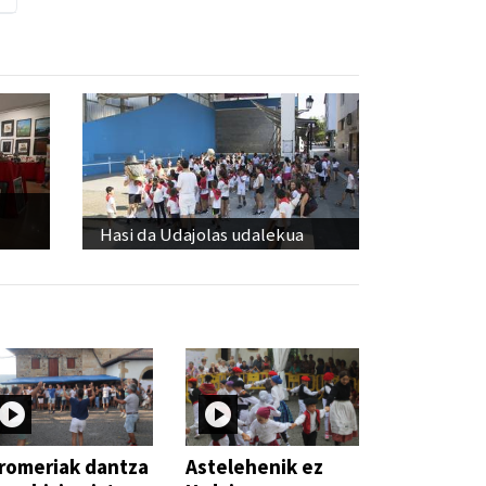
Hasi da Udajolas udalekua
romeriak dantza
Astelehenik ez