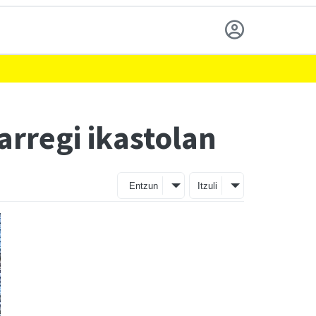
arregi ikastolan
Entzun
Itzuli