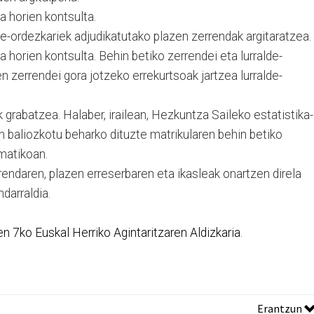
 horien kontsulta.
e-ordezkariek adjudikatutako plazen zerrendak argitaratzea.
 horien kontsulta. Behin betiko zerrendei eta lurralde-
n zerrendei gora jotzeko errekurtsoak jartzea lurralde-
 grabatzea. Halaber, irailean, Hezkuntza Saileko estatistika-
 baliozkotu beharko dituzte matrikularen behin betiko
rmatikoan.
rendaren, plazen erreserbaren eta ikasleak onartzen direla
darraldia.
ren 7ko Euskal Herriko Agintaritzaren Aldizkaria
.
Erantzun