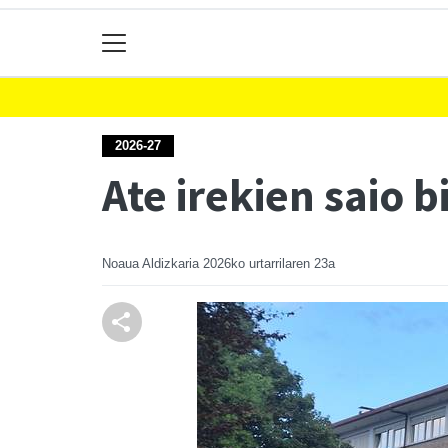
2026-27
Ate irekien saio 
Noaua Aldizkaria
2026ko urtarrilaren 23a