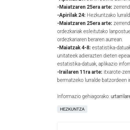
-Maiatzaren 25era arte:
zerrenda
-Apirilak 24:
Hezkuntzako lurrald
-Maiatzaren 25era arte:
zerrenda
ordezkariak esleitutako lanpostue
ordezkariaren beraren aurrean.
-Maiatzak 4-8:
estatistika-datuak
unitateek adierazten dieten epean
estatistika-datuak, aplikazio info
-Irailaren 11ra arte:
itxarote-zer
bermatzeko lurralde batzordeen in
Informazio gehiagorako:
urtarrila
HEZKUNTZA