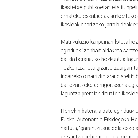
ikastetxe publikoetan eta itunpe
emateko eskabideak aurkezteko e
ikasleak onartzeko jarraibideak er
Matrikulazio kanpainari lotuta 
aginduak "zenbait aldaketa sartze
bat da berariazko hezkuntza-lagun
hezkuntza- eta gizarte-zaurgarrit
indarreko oinarrizko araudiarekin
bat ezartzeko derrigortasuna egik
laguntza premiak dituzten ikasle
Horrekin batera, aipatu aginduak
Euskal Autonomia Erkidegoko He
hartuta, "garrantzitsua dela esko
eskaintza gehiegi edo gutxiegi eg