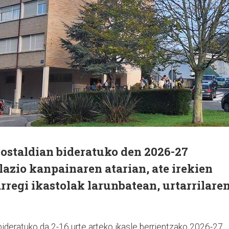
ostaldian bideratuko den 2026-27
azio kanpainaren atarian, ate irekien
regi ikastolak larunbatean, urtarrilare
ideratuko da 2-16 urte arteko ikasle berrientzako 2026-27