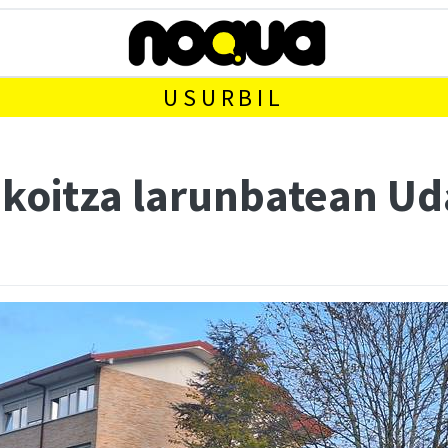
USURBIL
bikoitza larunbatean Ud