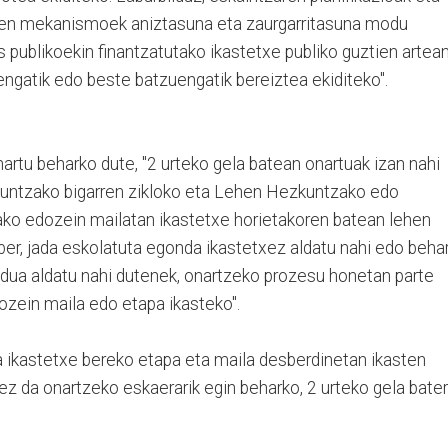
ten mekanismoek aniztasuna eta zaurgarritasuna modu
 publikoekin finantzatutako ikastetxe publiko guztien artean
ngatik edo beste batzuengatik bereiztea ekiditeko".
hartu beharko dute, "2 urteko gela batean onartuak izan nahi
kuntzako bigarren zikloko eta Lehen Hezkuntzako edo
ko edozein mailatan ikastetxe horietakoren batean lehen
aber, jada eskolatuta egonda ikastetxez aldatu nahi edo beha
edua aldatu nahi dutenek, onartzeko prozesu honetan parte
ozein maila edo etapa ikasteko".
a ikastetxe bereko etapa eta maila desberdinetan ikasten
z, ez da onartzeko eskaerarik egin beharko, 2 urteko gela bate