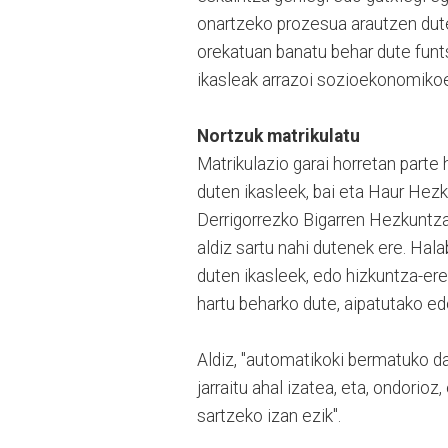
onartzeko prozesua arautzen du
orekatuan banatu behar dute funts
ikasleak arrazoi sozioekonomikoe
Nortzuk matrikulatu
Matrikulazio garai horretan parte 
duten ikasleek, bai eta Haur Hez
Derrigorrezko Bigarren Hezkuntza
aldiz sartu nahi dutenek ere. Hal
duten ikasleek, edo hizkuntza-er
hartu beharko dute, aipatutako ed
Aldiz, "automatikoki bermatuko d
jarraitu ahal izatea, eta, ondorio
sartzeko izan ezik".