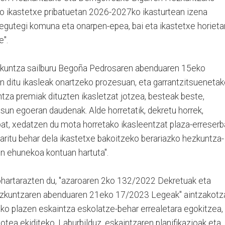
ko ikastetxe pribatuetan 2026-2027ko ikasturtean izena
gutegi komuna eta onarpen-epea, bai eta ikastetxe horieta
e".
hezkuntza sailburu Begoña Pedrosaren abenduaren 15eko
n ditu ikasleak onartzeko prozesuan, eta garrantzitsueneta
tza premiak dituzten ikasletzat jotzea, besteak beste,
asun egoeran daudenak. Alde horretatik, dekretu horrek,
 bat, xedatzen du mota horretako ikasleentzat plaza-erreserb
aritu behar dela ikastetxe bakoitzeko berariazko hezkuntza-
en ehunekoa kontuan hartuta".
 ohartarazten du, "azaroaren 2ko 132/2022 Dekretuak eta
zkuntzaren abenduaren 21eko 17/2023 Legeak" aintzakotz
lako plazen eskaintza eskolatze-behar errealetara egokitzea,
otea ekiditeko. Laburbilduz, eskaintzaren planifikazioak eta