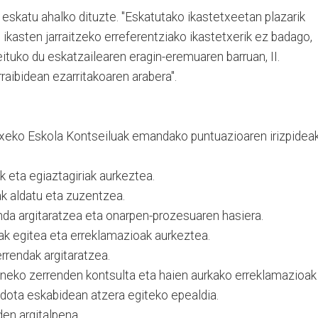
 eskatu ahalko dituzte. "Eskatutako ikastetxeetan plazarik
kasten jarraitzeko erreferentziako ikastetxerik ez badago,
eituko du eskatzailearen eragin-eremuaren barruan, II.
raibidean ezarritakoaren arabera".
xeko Eskola Kontseiluak emandako puntuazioaren irizpidea
 eta egiaztagiriak aurkeztea.
k aldatu eta zuzentzea.
da argitaratzea eta onarpen-prozesuaren hasiera.
ak egitea eta erreklamazioak aurkeztea.
rrendak argitaratzea.
neko zerrenden kontsulta eta haien aurkako erreklamazioak
dota eskabidean atzera egiteko epealdia.
en argitalpena.