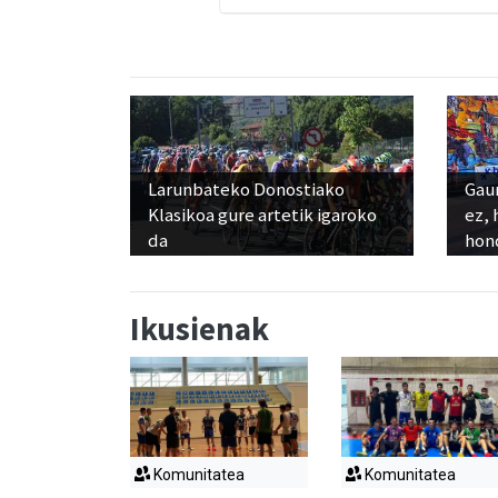
Larunbateko Donostiako
Gaur
Klasikoa gure artetik igaroko
ez, 
da
hon
Ikusienak
Komunitatea
Komunitatea