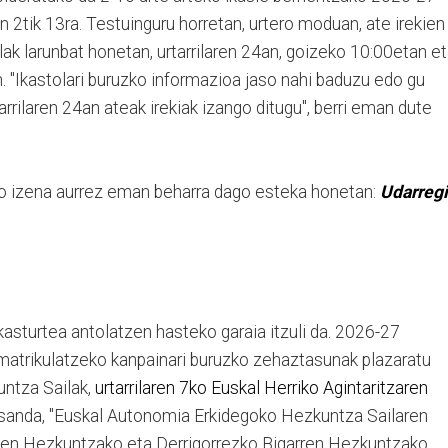
en 2tik 13ra. Testuinguru horretan, urtero moduan, ate irekien
lak larunbat honetan, urtarrilaren 24an, goizeko 10:00etan e
. "Ikastolari buruzko informazioa jaso nahi baduzu edo gu
arrilaren 24an ateak irekiak izango ditugu", berri eman dute
ko izena aurrez eman beharra dago esteka honetan:
Udarregi
ikasturtea antolatzen hasteko garaia itzuli da. 2026-27
 matrikulatzeko kanpainari buruzko zehaztasunak plazaratu
untza Sailak,
urtarrilaren 7ko Euskal Herriko Agintaritzaren
sanda, "Euskal Autonomia Erkidegoko Hezkuntza Sailaren
n Hezkuntzako eta Derrigorrezko Bigarren Hezkuntzako