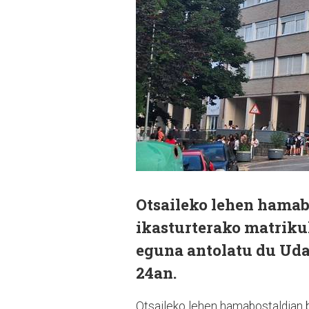
Otsaileko lehen hamab
ikasturterako matrikul
eguna antolatu du Udar
24an.
Otsaileko lehen hamabostaldian b