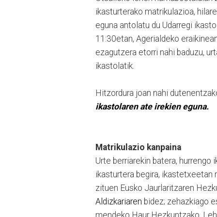
ikasturterako matrikulazioa, hilar
eguna antolatu du Udarregi ikasto
11:30etan, Agerialdeko eraikinean
ezagutzera etorri nahi baduzu, urt
ikastolatik.
Hitzordura joan nahi dutenentza
ikastolaren ate irekien eguna.
Matrikulazio kanpaina
Urte berriarekin batera, hurrengo 
ikasturtera begira, ikastetxeetan
zituen Eusko Jaurlaritzaren Hezk
Aldizkariaren
bidez; zehazkiago e
mendeko Haur Hezkuntzako, Lehe