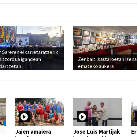
 Sareren elkarretaratzerik
hitzordua igandean
Zenbait ikastaroetan izena
dartzetan
emateko aukera
Jaien amaiera
Jose Luis Martijak
Er