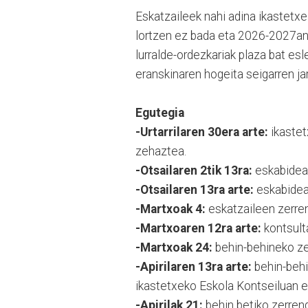
Eskatzaileek nahi adina ikastetxe
lortzen ez bada eta 2026-2027an i
lurralde-ordezkariak plaza bat esl
eranskinaren hogeita seigarren jar
Egutegia
-Urtarrilaren 30era arte:
ikastet
zehaztea.
-Otsailaren 2tik 13ra:
eskabideak
-Otsailaren 13ra arte:
eskabidea
-Martxoak 4:
eskatzaileen zerren
-Martxoaren 12ra arte:
kontsult
-Martxoak 24:
behin-behineko ze
-Apirilaren 13ra arte:
behin-behi
ikastetxeko Eskola Kontseiluan e
-Apirilak 21:
behin betiko zerrend