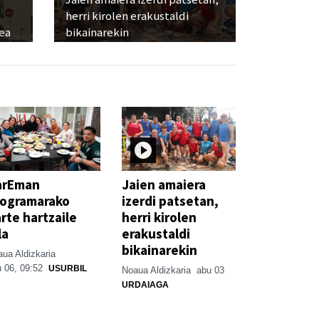
herri kirolen erakustaldi
ea
bikainarekin
arEman
Jaien amaiera
rogramarako
izerdi patsetan,
rte hartzaile
herri kirolen
la
erakustaldi
bikainarekin
ua Aldizkaria
 06, 09:52
USURBIL
Noaua Aldizkaria
abu 03
URDAIAGA