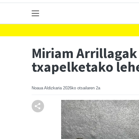
Miriam Arrillagak
txapelketako leh
Noaua Aldizkaria
2026ko otsailaren 2a