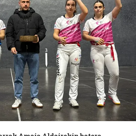
arrak Amaia Aldairekin batera