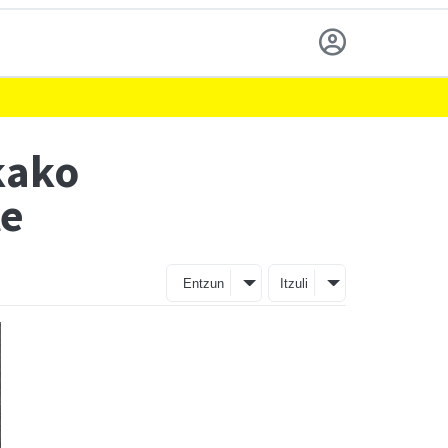
kako
te
Entzun
Itzuli