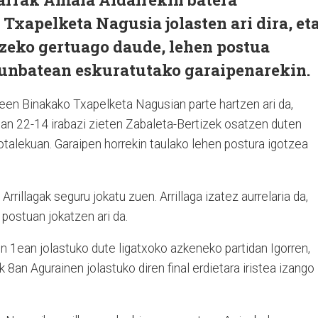
apelketa Nagusia jolasten ari dira, et
tzeko gertuago daude, lehen postua
runbatean eskuratutako garaipenarekin.
een Binakako Txapelketa Nagusian parte hartzen ari da,
uan 22-14 irabazi zieten Zabaleta-Bertizek osatzen duten
otalekuan. Garaipen horrekin taulako lehen postura igotzea
rrillagak seguru jokatu zuen. Arrillaga izatez aurrelaria da,
 postuan jokatzen ari da.
en 1ean jolastuko dute ligatxoko azkeneko partidan Igorren,
 8an Agurainen jolastuko diren final erdietara iristea izango