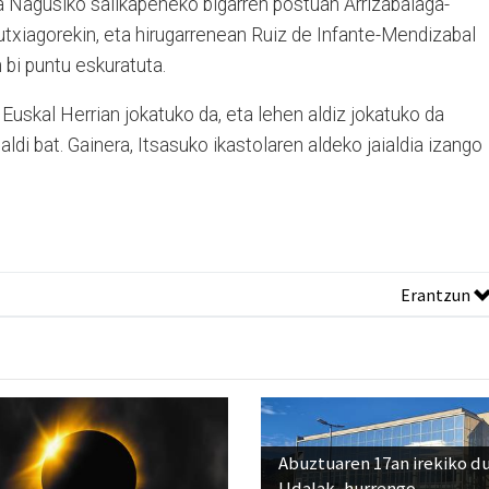
agusiko sailkapeneko bigarren postuan Arrizabalaga-
gutxiagorekin, eta hirugarrenean Ruiz de Infante-Mendizabal
n bi puntu eskuratuta.
 Euskal Herrian jokatuko da, eta lehen aldiz jokatuko da
di bat. Gainera, Itsasuko ikastolaren aldeko jaialdia izango
Erantzun
Abuztuaren 17an irekiko d
Udalak, hurrengo