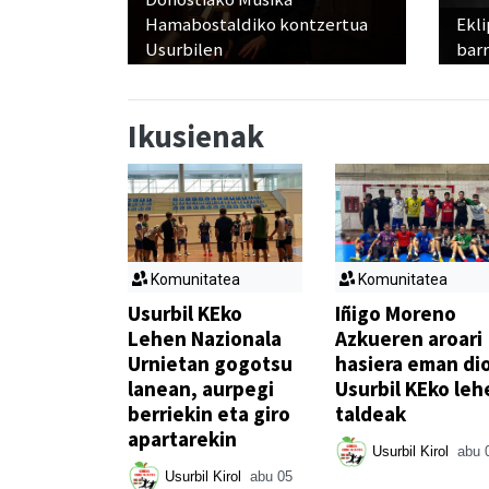
Hamabostaldiko kontzertua
Ekli
Usurbilen
bar
Ikusienak
Komunitatea
Komunitatea
Usurbil KEko
Iñigo Moreno
Lehen Nazionala
Azkueren aroari
Urnietan gogotsu
hasiera eman di
lanean, aurpegi
Usurbil KEko leh
berriekin eta giro
taldeak
apartarekin
Usurbil Kirol
abu 
Usurbil Kirol
abu 05