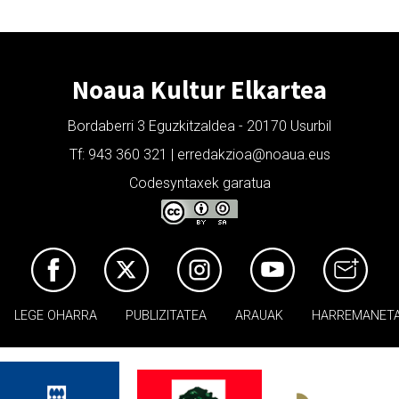
Noaua Kultur Elkartea
Bordaberri 3 Eguzkitzaldea - 20170 Usurbil
Tf: 943 360 321 | erredakzioa@noaua.eus
Codesyntaxek garatua
LEGE OHARRA
PUBLIZITATEA
ARAUAK
HARREMANET