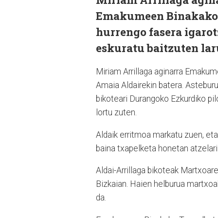
Emakumeen Binakako Tx
hurrengo fasera igaro
eskuratu baitzuten la
Miriam Arrillaga aginarra Emakum
Amaia Aldairekin batera. Astebur
bikoteari Durangoko Ezkurdiko pil
lortu zuten.
Aldaik erritmoa markatu zuen, eta A
baina txapelketa honetan atzelari
Aldai-Arrillaga bikoteak Martxoar
Bizkaian. Haien helburua martxoak
da.