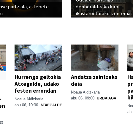
pse partziala, astebete
denboraldirako kirol
ru
ikastaroetarako izen-emat
Hurrengo geltokia
Andatza zaintzeko
H
Atxegalde, udako
deia
p
festen errondan
pa
Noaua Aldizkaria
bi
o
abu 06, 09:00
URDAIAGA
Noaua Aldizkaria
en
abu 06, 10:36
ATXEGALDE
Noa
abu
03