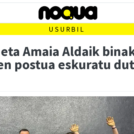
USURBIL
 eta Amaia Aldaik bina
en postua eskuratu du