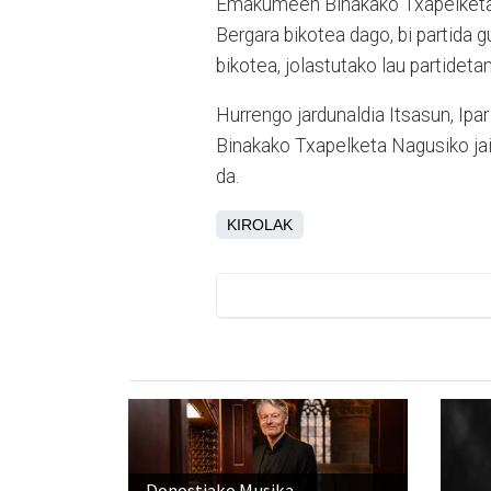
Emakumeen Binakako Txapelketa N
Bergara bikotea dago, bi partida 
bikotea, jolastutako lau partideta
Hurrengo jardunaldia Itsasun, Ipar
Binakako Txapelketa Nagusiko jaial
da.
KIROLAK
Donostiako Musika